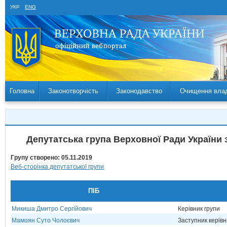
УКР
ENG
Головна
Законотворчість
Законодавство
Очищення вла
Депутатська група Верховної Ради України 
Групу створено: 05.11.2019
Веб-сторінка депутатської групи
ПІБ
Микиша Дмитро Сергійович
Керівник групи
Мамоян Суто Чолоєвич
Заступник керів