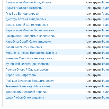
Бужанський Максим Аркадійович
Член групи
Фрак
Бурміч Анатолій Петрович
Член групи
Група
Гузь Ігор Володимирович
Член групи
Група
Дмитрук Артем Геннадійович
Член групи
Група
Дунаєв Сергій Володимирович
Член групи
Груп
Заремський Максим Валентинович
Член групи
Фрак
Захарченко Володимир Васильович
Член групи
Фрак
Карабута Сергій Олександрович
Член групи
Фрак
Касай Костянтин Іванович
Член групи
Фрак
Короленко-Усова Валентина Юріївна
Член групи
Фрак
Кузнєцов Олексій Олександрович
Член групи
Фрак
Куницький Олександр Олегович
Член групи
Фрак
Леонов Олексій Олександрович
Член групи
Фрак
Лерос Гео Багратович
Член групи
Рубльов Вячеслав Володимирович
Член групи
Фрак
Ткаченко Олександр Михайлович
Член групи
Фрак
Урбанський Анатолій Ігорович
Член групи
Група
Шпак Любов Олександрівна
Член групи
Фрак