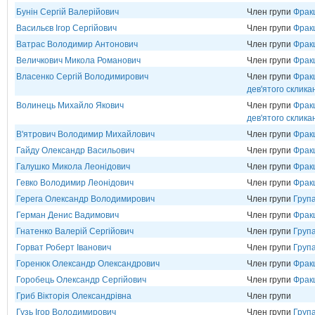
Бунін Сергій Валерійович
Член групи
Фрак
Васильєв Ігор Сергійович
Член групи
Фрак
Ватрас Володимир Антонович
Член групи
Фрак
Величкович Микола Романович
Член групи
Фрак
Власенко Сергій Володимирович
Член групи
Фракц
дев'ятого склика
Волинець Михайло Якович
Член групи
Фракц
дев'ятого склика
В'ятрович Володимир Михайлович
Член групи
Фрак
Гайду Олександр Васильович
Член групи
Фрак
Галушко Микола Леонідович
Член групи
Фрак
Гевко Володимир Леонідович
Член групи
Фрак
Герега Олександр Володимирович
Член групи
Група
Герман Денис Вадимович
Член групи
Фрак
Гнатенко Валерій Сергійович
Член групи
Група
Горват Роберт Іванович
Член групи
Груп
Горенюк Олександр Олександрович
Член групи
Фрак
Горобець Олександр Сергійович
Член групи
Фрак
Гриб Вікторія Олександрівна
Член групи
Гузь Ігор Володимирович
Член групи
Група