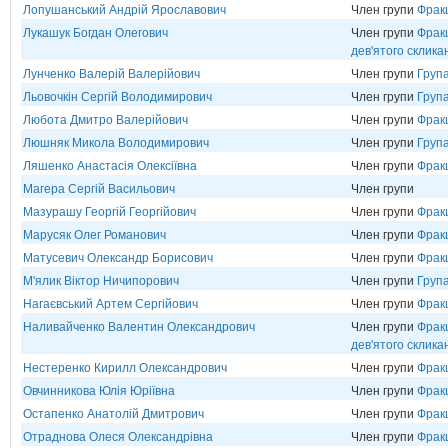
Лопушанський Андрій Ярославович
Член групи
Фрак
Лукашук Богдан Олегович
Член групи
Фракц
дев'ятого склика
Лунченко Валерій Валерійович
Член групи
Груп
Льовочкін Сергій Володимирович
Член групи
Груп
Любота Дмитро Валерійович
Член групи
Фрак
Люшняк Микола Володимирович
Член групи
Груп
Ляшенко Анастасія Олексіївна
Член групи
Фрак
Магера Сергій Васильович
Член групи
Мазурашу Георгій Георгійович
Член групи
Фрак
Марусяк Олег Романович
Член групи
Фрак
Матусевич Олександр Борисович
Член групи
Фрак
М'ялик Віктор Ничипорович
Член групи
Група
Нагаєвський Артем Сергійович
Член групи
Фрак
Наливайченко Валентин Олександрович
Член групи
Фракц
дев'ятого склика
Нестеренко Кирилл Олександрович
Член групи
Фрак
Овчинникова Юлія Юріївна
Член групи
Фрак
Остапенко Анатолій Дмитрович
Член групи
Фрак
Отраднова Олеся Олександрівна
Член групи
Фрак