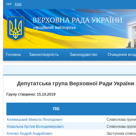
УКР
ENG
Головна
Законотворчість
Законодавство
Очищення вла
Депутатська група Верховної Ради України
Групу створено: 15.10.2019
ПІБ
Княжицький Микола Леонідович
Співголова груп
Ковальов Артем Володимирович
Співголова груп
Клочко Андрій Андрійович
Заступник співг