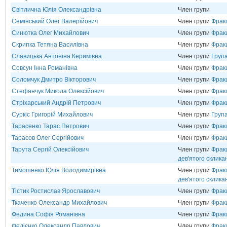
Світлична Юлія Олександрівна
Член групи
Семінський Олег Валерійович
Член групи
Фрак
Синютка Олег Михайлович
Член групи
Фрак
Скрипка Тетяна Василівна
Член групи
Фрак
Славицька Антоніна Керимівна
Член групи
Група
Совсун Інна Романівна
Член групи
Фракц
Соломчук Дмитро Вікторович
Член групи
Фрак
Стефанчук Микола Олексійович
Член групи
Фрак
Стріхарський Андрій Петрович
Член групи
Фрак
Суркіс Григорій Михайлович
Член групи
Груп
Тарасенко Тарас Петрович
Член групи
Фрак
Тарасов Олег Сергійович
Член групи
Фрак
Тарута Сергій Олексійович
Член групи
Фракц
дев'ятого склика
Тимошенко Юлія Володимирівна
Член групи
Фракц
дев'ятого склика
Тістик Ростислав Ярославович
Член групи
Фрак
Ткаченко Олександр Михайлович
Член групи
Фрак
Федина Софія Романівна
Член групи
Фрак
Федієнко Олександр Павлович
Член групи
Фрак