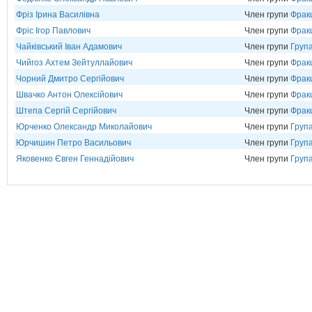
Фріз Ірина Василівна
Член групи
Фрак
Фріс Ігор Павлович
Член групи
Фрак
Чайківський Іван Адамович
Член групи
Група
Чийгоз Ахтем Зейтуллайович
Член групи
Фрак
Чорний Дмитро Сергійович
Член групи
Фрак
Швачко Антон Олексійович
Член групи
Фрак
Штепа Сергій Сергійович
Член групи
Фрак
Юрченко Олександр Миколайович
Член групи
Група
Юрчишин Петро Васильович
Член групи
Група
Яковенко Євген Геннадійович
Член групи
Група