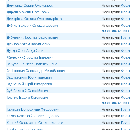
Демченко Сергій Олексійович
Член групи
Фрак
Дирдін Максим Євгенович
Член групи
Фрак
Дмитрієва Оксана Олександрівна
Член групи
Фрак
Дубіль Валерій Олександрович
Член групи
Фракц
дев'ятого склика
Дубневич Ярослав Васильович
Член групи
Група
Дубнов Артем Васильович
Член групи
Фрак
Дунда Олег Андрійович
Член групи
Фрак
Железняк Ярослав Іванович
Член групи
Фракц
Забуранна Леся Валентинівна
Член групи
Фрак
Завітневич Олександр Михайлович
Член групи
Фрак
Заславський Юрій Іванович
Член групи
Фрак
Здебський Юрій Вікторович
Член групи
Фрак
Зуб Валерій Олексійович
Член групи
Фрак
Івченко Вадим Євгенович
Член групи
Фракц
дев'ятого склика
Кальцев Володимир Федорович
Член групи
Груп
Камельчук Юрій Олександрович
Член групи
Фрак
Качний Олександр Сталіноленович
Член групи
Груп
Кіт Андрій Богданович
Член групи
Груп