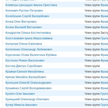
Климпуш-Цинцадзе Іванна Орестівна
Член групи
Фрак
Князевич Руслан Петрович
Член групи
Фрак
Колебошин Сергій Валерійович
Член групи
Фрак
Колєв Олег Вікторович
Член групи
Фрак
Колюх Валерій Вікторович
Член групи
Фрак
Кондратюк Олена Костянтинівна
Член групи Заст
Констанкевич Ірина Мирославівна
Член групи
Група
Копанчук Олена Євгенівна
Член групи
Фрак
Копиленко Олександр Любимович
Член групи
Фрак
Короленко-Усова Валентина Юріївна
Член групи
Фрак
Костенко Роман Васильович
Член групи
Фракц
Костюк Дмитро Сергійович
Член групи
Кравчук Євгенія Михайлівна
Член групи
Фрак
Крячко Михайло Валерійович
Член групи
Фрак
Кузнєцов Олексій Олександрович
Член групи
Фрак
Кузьміних Сергій Володимирович
Член групи
Фрак
Кулініч Олег Іванович
Член групи
Груп
Куницький Олександр Олегович
Член групи
Фрак
Кучер Микола Іванович
Член групи
Груп