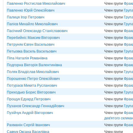
Павленко Ростислав Миколайович
Член групи
Фрак
Павленко Юрій Олексійович
Член групи
Груп
Палиця Ігор Петрович
Член групи
Група
Папієв Михайло Миколайович
Член групи
Груп
Пасічний Олександр Станіславович
Член групи
Фрак
Перебийніс Максим Вікторович
Член групи
Фрак
Петруняк Євген Васильович
Член групи
Фрак
Петьовка Василь Васильович
Член групи
Груп
Піпа Наталія Романівна
Член групи
Фракц
Подгорна Вікторія Валентинівна
Член групи
Фрак
Поляк Владіслав Миколайович
Член групи
Груп
Порошенко Петро Олексійович
Член групи
Фрак
Потураєв Микита Русланович
Член групи
Фрак
Приходько Борис Вікторович
Член групи
Груп
Прощук Едуард Петрович
Член групи
Фрак
Пузанов Олександр Геннадійович
Член групи
Груп
Пузійчук Андрій Вікторович
Член групи
Фракц
дев'ятого склика
Рахманін Сергій Іванович
Член групи
Фракц
Савчук Оксана Василівна
Член групи