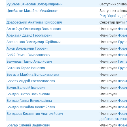
Рубльов Вячеслав Володимирович
Заступник співг
Цимбалюк Михайло Михайлович
Заступник співг
Раді України дев
Драбовський Анатолій Григорович
Секретар групи
Аліксійчук Олександр Васильович
Член групи
Фрак
Арахамія Давид Георгійович
Член групи
Фрак
Арешонков Володимир Юрійович
Член групи
Груп
Ар'єв Володимир Ігорович
Член групи
Фрак
Бабій Роман Вячеславович
Член групи
Фрак
Бакунець Павло Андрійович
Член групи
Груп
Батенко Тарас Іванович
Член групи
Група
Безугла Мар'яна Володимирівна
Член групи
Боблях Андрій Ростиславович
Член групи
Фрак
Божик Валерій Іванович
Член групи
Фрак
Бондар Віктор Васильович
Член групи
Бондар Ганна Вячеславівна
Член групи
Фрак
Бондар Михайло Леонтійович
Член групи
Фрак
Бондарєв Костянтин Анатолійович
Член групи
Фракц
дев'ятого склика
Брагар Євгеній Вадимович
Член групи
Фрак