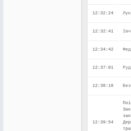
12:32:24
Лук
12:32:41
Івч
12:34:42
Фед
12:37:01
Руд
12:38:18
Без
Поі
Зак
зак
12:39:54
Дер
тра