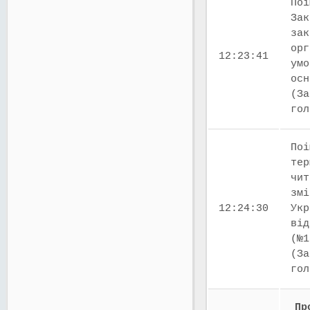
Поі
Зак
зак
орг
12:23:41
умо
осн
(За
го
Поі
тер
чит
змі
12:24:30
Укр
від
(№1
(За
го
Пр