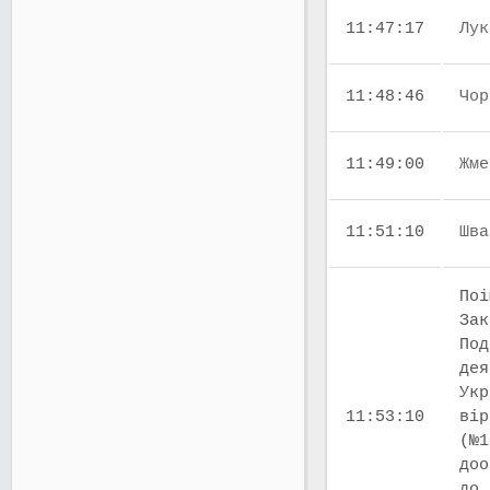
11:47:17
Лук
11:48:46
Чор
11:49:00
Жме
11:51:10
Шва
Поі
Зак
Под
дея
Укр
11:53:10
вір
(№1
доо
до 