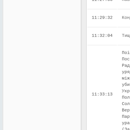
11:29:32
Кон
11:32:04
Тищ
Поі
Пос
Рад
уря
між
уби
Укр
11:33:13
Пол
Сол
Вер
Пар
ура
(За