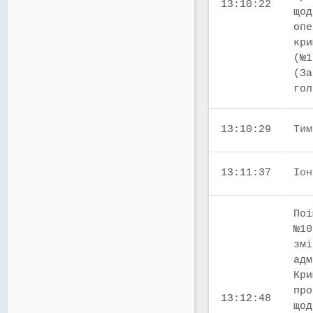
13:10:22
щод
опе
кри
(№1
(За
го
13:10:29
Тим
13:11:37
Іон
Поі
№10
змі
адм
Кри
про
13:12:48
щод