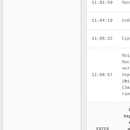
11:01:59
Пап
11:04:19
Соб
11:06:22
Сір
Поі
Пос
чот
11:08:57
Укр
(№1
(За
го
Ук
13723