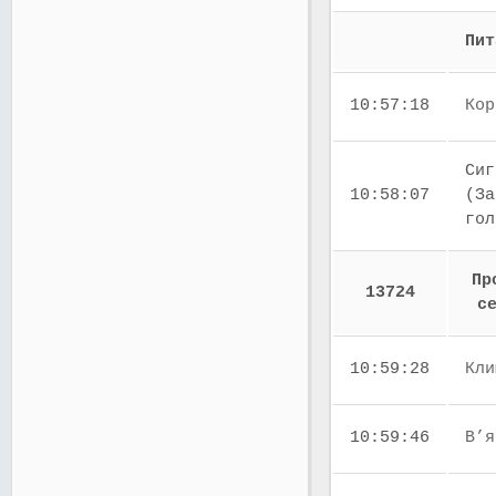
Пит
10:57:18
Кор
Сиг
10:58:07
(За
го
Пр
13724
с
10:59:28
Кли
10:59:46
В’я