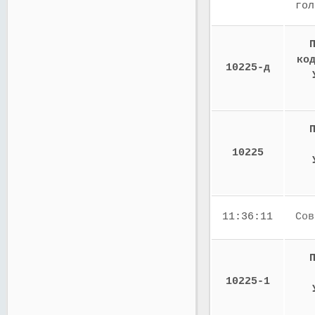
го
ко
10225-д
10225
11:36:11
Сов
10225-1