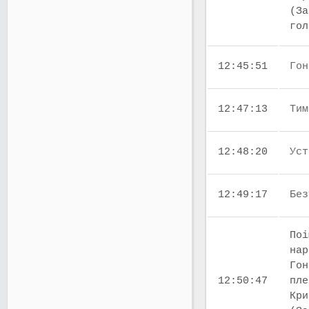
(За
го
12:45:51
Гон
12:47:13
Тим
12:48:20
Уст
12:49:17
Без
Поі
нар
Гон
12:50:47
пле
Кри