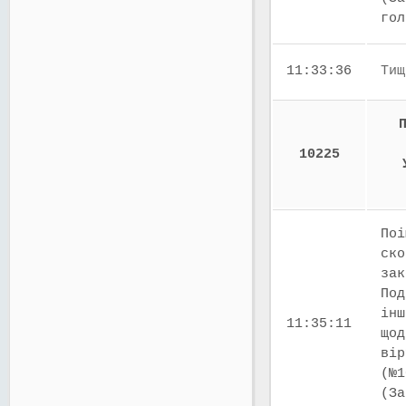
го
11:33:36
Тищ
10225
Поі
ско
зак
Под
інш
11:35:11
щод
вір
(№1
(За