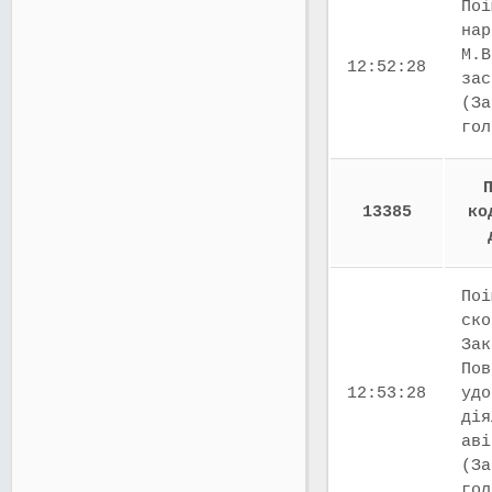
Поі
нар
М.В
12:52:28
зас
(За
го
13385
ко
Поі
ско
Зак
Пов
12:53:28
удо
дія
аві
(За
го