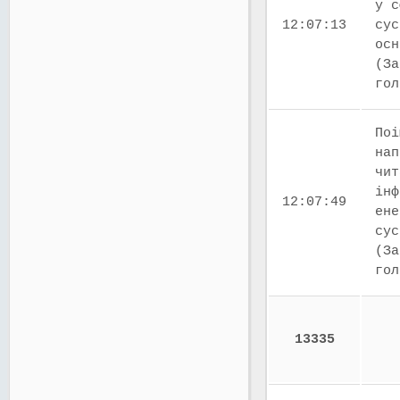
у с
12:07:13
сус
осн
(За
го
Поі
нап
чит
інф
12:07:49
ене
сус
(За
го
13335