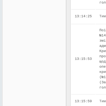
го
13:14:25
Тим
Поі
№14
змі
адм
Кри
про
13:15:53
щод
опе
кри
(№1
(За
го
13:15:59
Тим