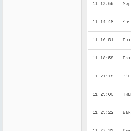
11:12:55
Мер
11:14:48
Юрч
11:16:51
Пот
11:18:58
Бат
11:21:18
Зін
11:23:00
Тим
11:25:22
Бак
11:27:33
Пав