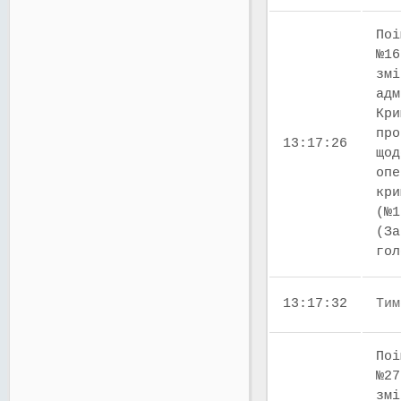
Поі
№16
змі
адм
Кри
про
13:17:26
щод
опе
кри
(№1
(За
го
13:17:32
Тим
Поі
№27
змі