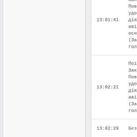
Пов
удо
13:01:41
дія
аві
осн
(За
го
Поі
Зак
Пов
удо
13:02:21
дія
аві
(За
го
13:02:29
Без