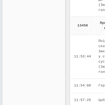
(За
го
Пр
13450
Поі
ско
Зак
11:53:44
у с
сус
(За
го
11:54:08
Гер
11:57:25
Цаб