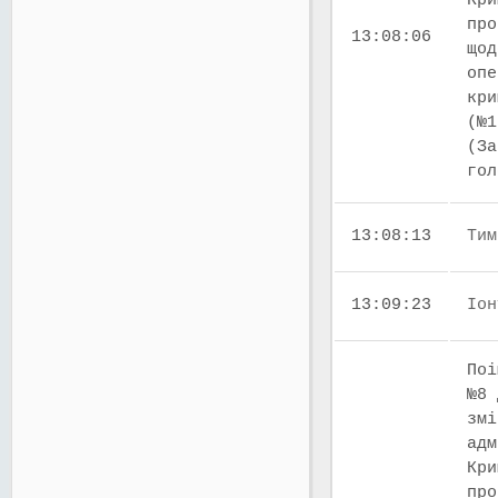
Кри
про
13:08:06
щод
опе
кри
(№1
(За
го
13:08:13
Тим
13:09:23
Іон
Поі
№8 
змі
адм
Кри
про