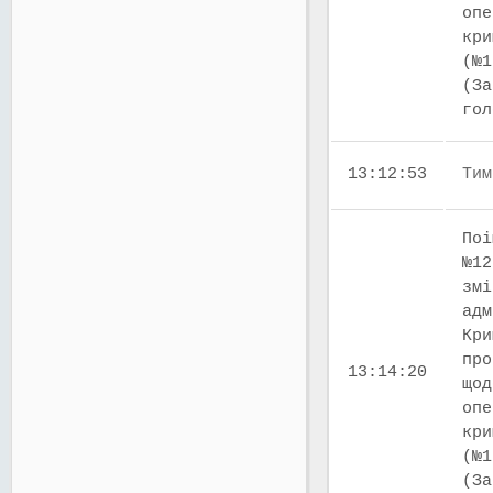
опе
кри
(№1
(За
го
13:12:53
Тим
Поі
№12
змі
адм
Кри
про
13:14:20
щод
опе
кри
(№1
(За