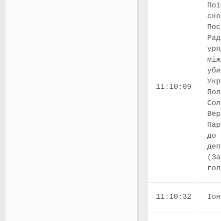
Поі
ско
Пос
Рад
уря
між
уби
Укр
11:10:09
Пол
Сол
Вер
Пар
до 
деп
(За
го
11:10:32
Іон