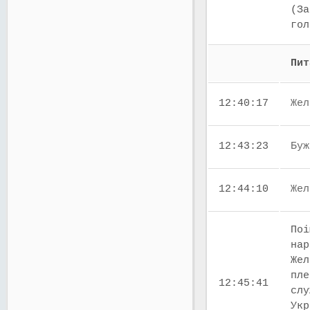
(За
го
Пит
12:40:17
Жел
12:43:23
Буж
12:44:10
Жел
Поі
нар
Жел
пле
12:45:41
слу
Укр