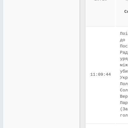
С
Поі
до 
Пос
Рад
уря
між
уби
11:09:44
Укр
Пол
Сол
Вер
Пар
(За
го