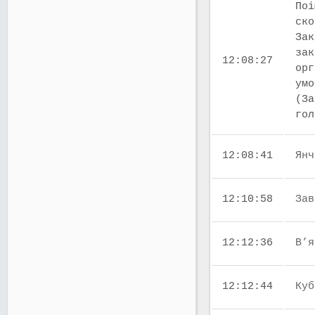
Поі
ско
Зак
зак
12:08:27
орг
умо
(За
го
12:08:41
Янч
12:10:58
Зав
12:12:36
В’я
12:12:44
Куб