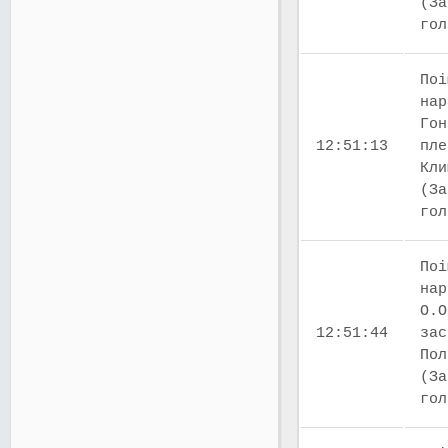
(За
го
Поі
нар
Гон
12:51:13
пле
Кли
(За
го
Поі
нар
О.О
12:51:44
зас
Пол
(За
го