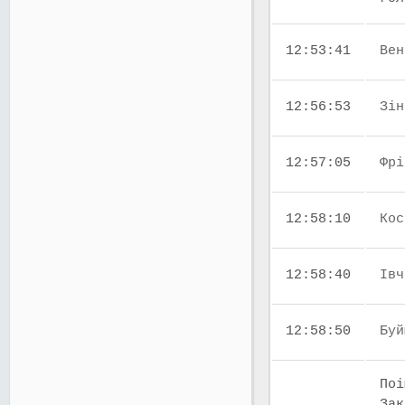
12:53:41
Вен
12:56:53
Зін
12:57:05
Фрі
12:58:10
Кос
12:58:40
Івч
12:58:50
Буй
Поі
Зак