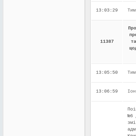
13:03:29
Тим
Пр
пр
11387
т
що
13:05:50
Тим
13:06:59
Іон
Поі
№6 
змі
адм