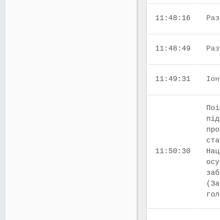
11:48:16
Раз
11:48:49
Раз
11:49:31
Іон
Поі
під
про
ста
11:50:30
Нац
осу
заб
(За
го