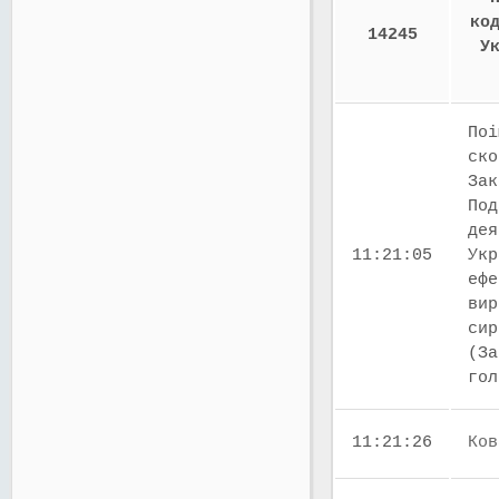
ко
14245
У
Поі
ско
Зак
Под
дея
11:21:05
Укр
ефе
вир
сир
(За
го
11:21:26
Ков