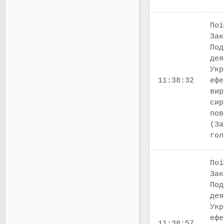
Поі
Зак
Под
дея
Укр
11:38:32
ефе
вир
сир
пов
(За
го
Поі
Зак
Под
дея
Укр
ефе
11:38:57