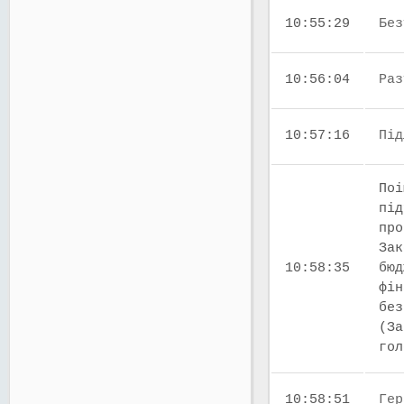
10:55:29
Без
10:56:04
Раз
10:57:16
Під
Поі
під
про
Зак
10:58:35
бюд
фін
без
(За
го
10:58:51
Гер