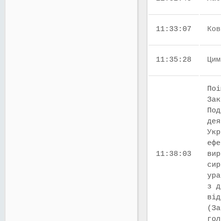
11:33:07
Ков
11:35:28
Цим
Поі
Зак
Под
дея
Укр
ефе
11:38:03
вир
сир
ура
з д
від
(За
го