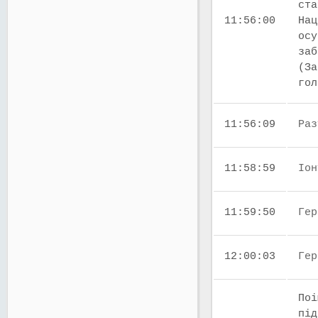
ста
11:56:00
Нац
осу
заб
(За
го
11:56:09
Раз
11:58:59
Іон
11:59:50
Гер
12:00:03
Гер
Поі
під