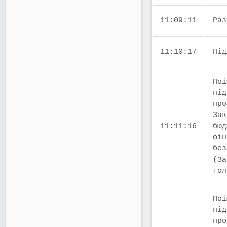
11:09:11
Раз
11:10:17
Під
Поі
під
про
Зак
11:11:16
бюд
фін
без
(За
го
Поі
під
про