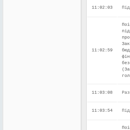
11:02:03
Під
Поі
під
про
Зак
11:02:59
бюд
фін
без
(За
го
11:03:08
Раз
11:03:54
Під
Поі