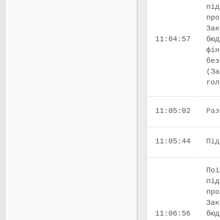
під
про
Зак
11:04:57
бюд
фін
без
(За
го
11:05:02
Раз
11:05:44
Під
Поі
під
про
Зак
11:06:56
бюд