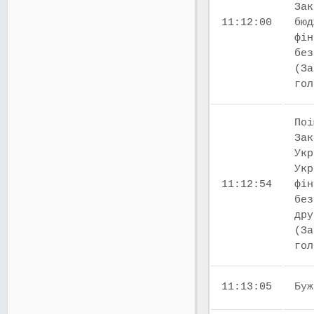
Зак
11:12:00
бюд
фін
без
(За
го
Поі
Зак
Укр
Укр
11:12:54
фін
без
дру
(За
го
11:13:05
Буж