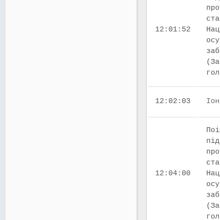
про
ста
12:01:52
Нац
осу
заб
(За
го
12:02:03
Іон
Поі
під
про
ста
12:04:00
Нац
осу
заб
(За
го