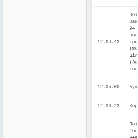
Поі
Зак
94 
пол
12:04:43
гро
(№6
ціл
(За
го
12:05:00
Буж
12:05:23
Кор
Поі
Гол
нев