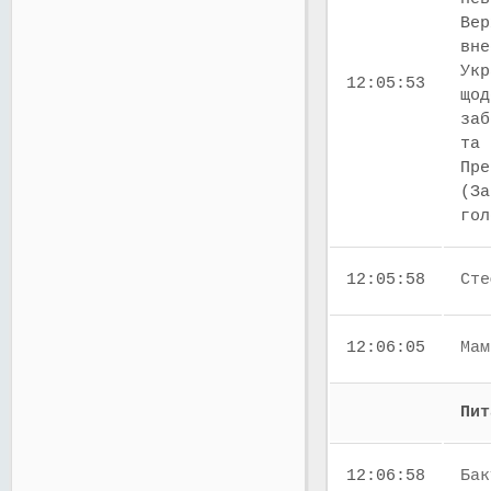
Вер
вне
Укр
12:05:53
щод
заб
та 
Пре
(За
го
12:05:58
Сте
12:06:05
Мам
Пит
12:06:58
Бак