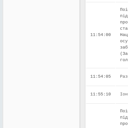
Поі
під
про
ста
11:54:00
Нац
осу
заб
(За
го
11:54:05
Раз
11:55:10
Іон
Поі
під
про