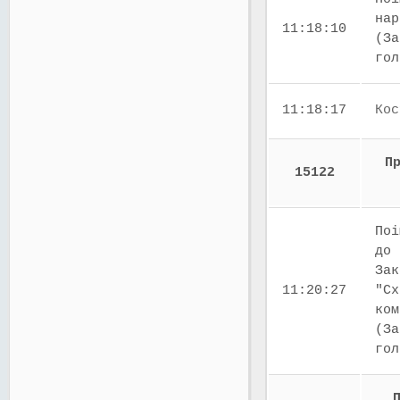
нар
11:18:10
(За
го
11:18:17
Кос
П
15122
Поі
до 
Зак
11:20:27
"Сх
ком
(За
го