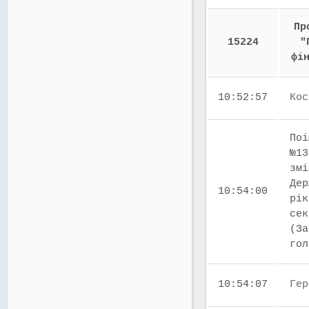
Пр
15224
"
фі
10:52:57
Кос
Поі
№13
змі
Дер
10:54:00
рік
сек
(За
го
10:54:07
Гер