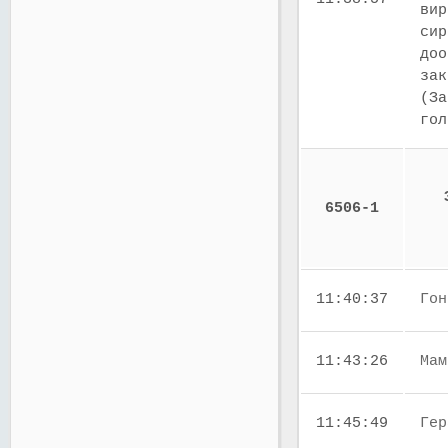
вир
сир
доо
зак
(За
го
6506-1
11:40:37
Гон
11:43:26
Мам
11:45:49
Гер