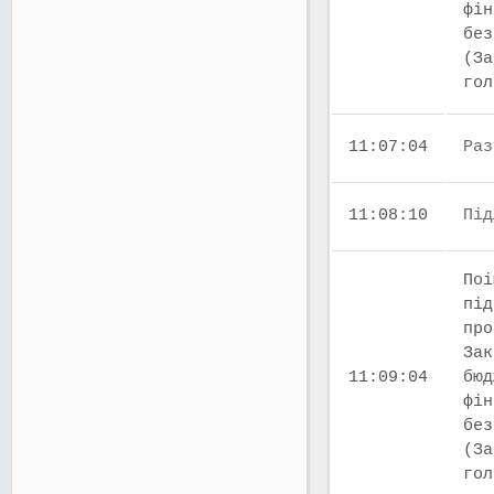
фін
без
(За
го
11:07:04
Раз
11:08:10
Під
Поі
під
про
Зак
11:09:04
бюд
фін
без
(За
го