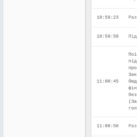
10:59:23
Раз
10:59:58
Під
Поі
під
про
Зак
11:00:45
бюд
фін
без
(За
го
11:00:56
Раз