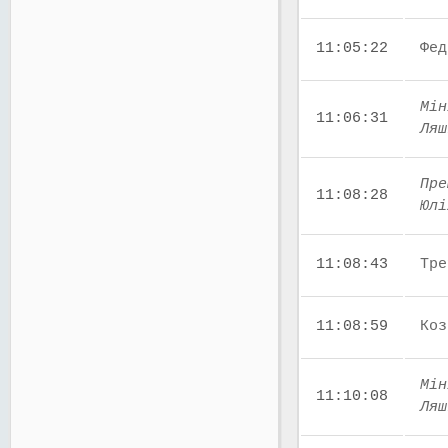
11:05:22
Фед
Мін
11:06:31
Ляш
Пре
11:08:28
Юлі
11:08:43
Тре
11:08:59
Коз
Мін
11:10:08
Ляш