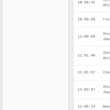
10:58:42
Юлі
10:58:58
Гон
Мін
11:00:06
Ляш
Пре
11:01:40
Юлі
11:01:57
Сов
Мін
11:03:07
Ляш
11:05:14
Южа