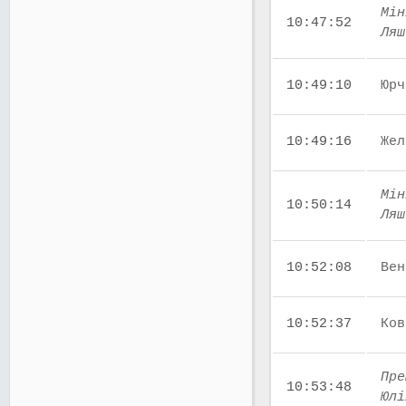
Мін
10:47:52
Ляш
10:49:10
Юрч
10:49:16
Жел
Мін
10:50:14
Ляш
10:52:08
Вен
10:52:37
Ков
Пре
10:53:48
Юлі