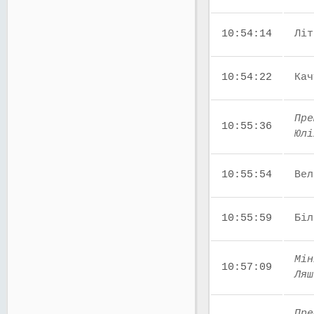
10:54:14
Літ
10:54:22
Кач
Пре
10:55:36
Юлі
10:55:54
Вел
10:55:59
Біл
Мін
10:57:09
Ляш
Пре