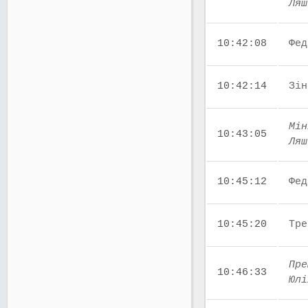
Ляш
10:42:08
Фед
10:42:14
Зін
Мін
10:43:05
Ляш
10:45:12
Фед
10:45:20
Тре
Пре
10:46:33
Юлі