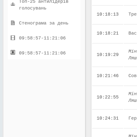
Топ-25 антилідерів
голосувань
10:18:13
Тре
Стенограма за день
10:18:21
Вас
09:58:57-11:21:06
Мін
09:58:57-11:21:06
10:19:29
Ляш
10:21:46
Сов
Мін
10:22:55
Ляш
10:24:31
Гер
Мін