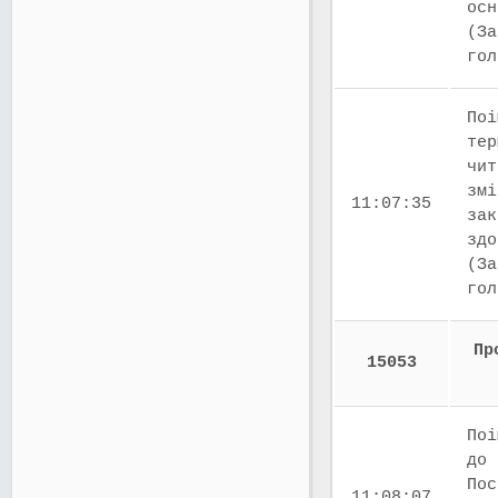
осн
(За
го
Поі
тер
чит
змі
11:07:35
зак
здо
(За
го
Пр
15053
Поі
до 
Пос
11:08:07