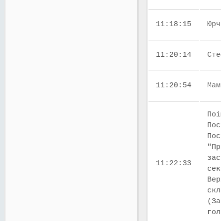
11:18:15
Юрч
11:20:14
Сте
11:20:54
Мам
Поі
Пос
Пос
"Пр
зас
11:22:33
сек
Вер
скл
(За
го