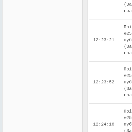
(За
го
Поі
№25
12:23:21
пуб
(За
го
Поі
№25
12:23:52
пуб
(За
го
Поі
№25
12:24:16
пуб
(За