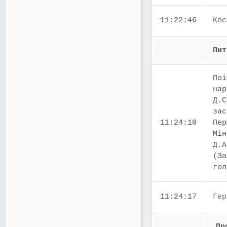
11:22:46
Кос
Пит
Поі
нар
Д.С
зас
11:24:10
Пер
Мін
Д.А
(За
го
11:24:17
Гер
Пр