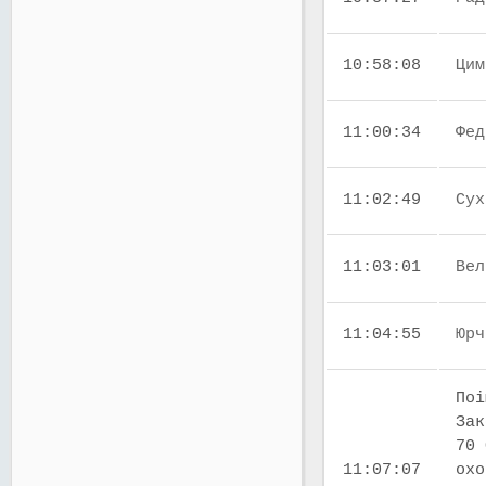
10:58:08
Цим
11:00:34
Фед
11:02:49
Сух
11:03:01
Вел
11:04:55
Юрч
Поі
Зак
70 
11:07:07
охо