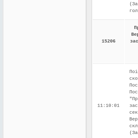
(За
го
П
Ве
15206
за
Поі
ско
Пос
Пос
"Пр
11:10:01
зас
сек
Вер
скл
(За