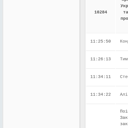
Ук
10284
т
пр
11:25:50
Кон
11:26:13
Тим
11:34:11
Сте
11:34:22
Алі
Поі
Зак
зак