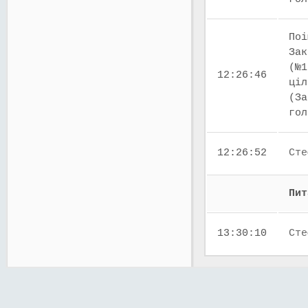
Поі
Зак
(№1
12:26:46
ціл
(За
го
12:26:52
Сте
Пит
13:30:10
Сте