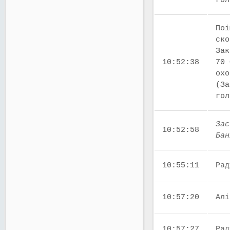
го
Поі
ско
Зак
10:52:38
70 
охо
(За
го
Зас
10:52:58
Бан
10:55:11
Рад
10:57:20
Алі
10:57:27
Рад