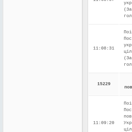
укр
(За
го
Поі
Пос
укр
11:08:31
ціл
(За
го
15229
по
Поі
Пос
пов
11:09:20
Укр
ціл