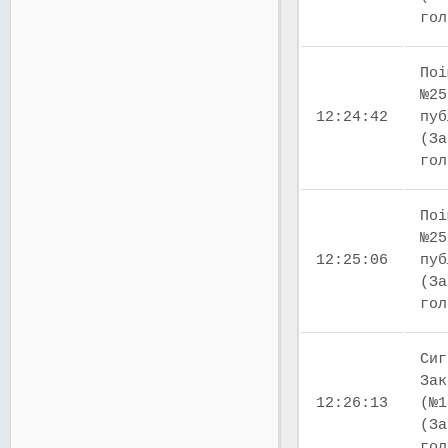
го
Поі
№25
12:24:42
пуб
(За
го
Поі
№25
12:25:06
пуб
(За
го
Сиг
Зак
12:26:13
(№1
(За
го