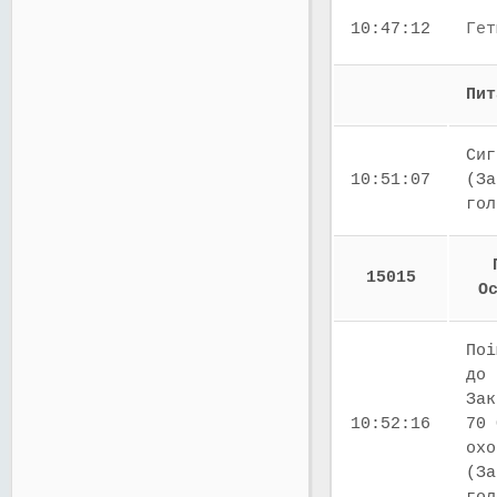
10:47:12
Гет
Пит
Сиг
10:51:07
(За
го
15015
О
Поі
до 
Зак
10:52:16
70 
охо
(За