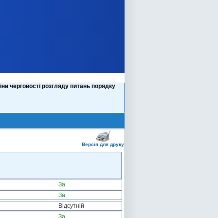
іни черговості розгляду питань порядку
Версія для друку
За
За
Відсутній
За