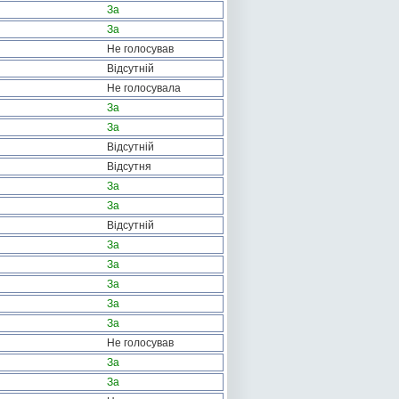
За
За
Не голосував
Відсутній
Не голосувала
За
За
Відсутній
Відсутня
За
За
Відсутній
За
За
За
За
За
Не голосував
За
За