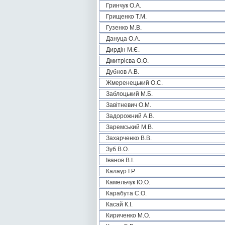
Гринчук О.А.
Грищенко Т.М.
Гузенко М.В.
Дануца О.А.
Дирдін М.Є.
Дмитрієва О.О.
Дубнов А.В.
Жмеренецький О.С.
Заблоцький М.Б.
Завітневич О.М.
Задорожний А.В.
Заремський М.В.
Захарченко В.В.
Зуб В.О.
Іванов В.І.
Калаур І.Р.
Камельчук Ю.О.
Карабута С.О.
Касай К.І.
Кириченко М.О.