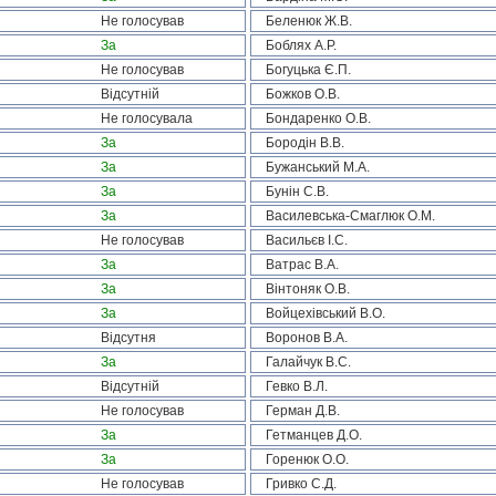
Не голосував
Беленюк Ж.В.
За
Боблях А.Р.
Не голосував
Богуцька Є.П.
Відсутній
Божков О.В.
Не голосувала
Бондаренко О.В.
За
Бородін В.В.
За
Бужанський М.А.
За
Бунін С.В.
За
Василевська-Смаглюк О.М.
Не голосував
Васильєв І.С.
За
Ватрас В.А.
За
Вінтоняк О.В.
За
Войцехівський В.О.
Відсутня
Воронов В.А.
За
Галайчук В.С.
Відсутній
Гевко В.Л.
Не голосував
Герман Д.В.
За
Гетманцев Д.О.
За
Горенюк О.О.
Не голосував
Гривко С.Д.