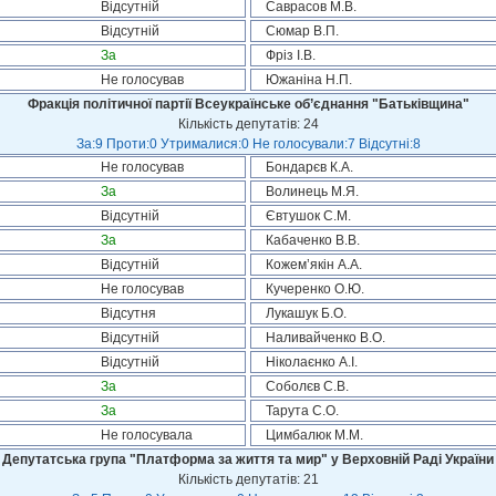
Відсутній
Саврасов М.В.
Відсутній
Сюмар В.П.
За
Фріз І.В.
Не голосував
Южаніна Н.П.
Фракція політичної партії Всеукраїнське об’єднання "Батьківщина"
Кількість депутатів: 24
За:9 Проти:0 Утрималися:0 Не голосували:7 Відсутні:8
Не голосував
Бондарєв К.А.
За
Волинець М.Я.
Відсутній
Євтушок С.М.
За
Кабаченко В.В.
Відсутній
Кожем’якін А.А.
Не голосував
Кучеренко О.Ю.
Відсутня
Лукашук Б.О.
Відсутній
Наливайченко В.О.
Відсутній
Ніколаєнко А.І.
За
Соболєв С.В.
За
Тарута С.О.
Не голосувала
Цимбалюк М.М.
Депутатська група "Платформа за життя та мир" у Верховній Раді України
Кількість депутатів: 21