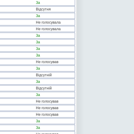
За
Відсутня
За
Не голосувала
Не голосувала
За
За
За
За
Не голосував
За
Відсутній
За
Відсутній
За
Не голосував
Не голосував
Не голосував
За
За