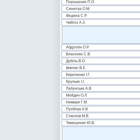
Порошенко П.О.
Синютка О.М.
Федина С.Р.
Чийгоз А.З.
Абдуллін О.Р.
Власенко С.В.
Дубіль В.О.
Івченко В.Є.
Кириленко І.Г.
Крулько І.І.
Лабунська А.В.
Мейдич О.Л.
Немиря Г.М.
Пузійчук А.В.
Соколов М.В.
Тимошенко Ю.В.