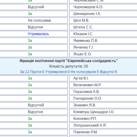
За
Чернявський С.М.
Відсутній
Чорноморов А.О.
За
Шинкаренко І.А.
Не голосував
Шол М.В.
Відсутня
Штепа С.С.
Утрималась
Юнаков І.С.
За
Якименко П.В.
За
Янченко Г.І.
За
Ясько Є.О.
Фракція політичної партії "Європейська солідарність"
Кількість депутатів: 26
За:12 Проти:0 Утрималися:0 Не голосували:5 Відсутні:9
За
Ар’єв В.І.
За
Величкович М.Р.
За
Герасимов А.В.
За
Гончаренко О.О.
Відсутній
Зінкевич Я.В.
Відсутня
Климпуш-Цинцадзе І.О.
За
Князевич Р.П.
За
Лопушанський А.Я.
За
Павленко Р.М.