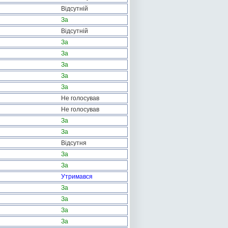
Відсутній
За
Відсутній
За
За
За
За
За
Не голосував
Не голосував
За
За
Відсутня
За
За
Утримався
За
За
За
За