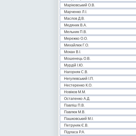
Маріковський О.В.
Марченко Л.І.
Маслов Д.В.
Медяник В.А.
Мельник П.В.
Мережко О.О.
Михайлюк Г.О.
Мокан В.І.
Мошенець О.В.
Мурдій І.Ю.
Нагорняк С.В.
Негулевський І.П.
Нестеренко К.О.
Новіков М.М.
Остапенко А.Д.
Павліш П.В.
Павлюк М.В.
Пашковський М.І.
Петруняк Є.В.
Підласа Р.А.