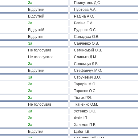
За
Припутень Д.С.
Відсутній
Пуртова А.А.
Відсутній
Радіна А.О.
За
Рєпіна Е.А.
Відсутній
Руденко О.С.
Відсутня
Саладуха О.В.
За
Санченко О.В.
Не голосував
Семінський О.В.
Не голосувала
Слинько Д.М.
За
Соломчук Д.В.
Відсутній
Стефанчук М.О.
За
Струневич В.О.
За
Тарарін М.О.
За
Тарасов О.С.
За
Тістик Р.Я.
Не голосував
Ткаченко О.М.
За
Устенко О.О.
За
Фріс І.П.
За
Халімон П.В.
Відсутня
Циба Т.В.