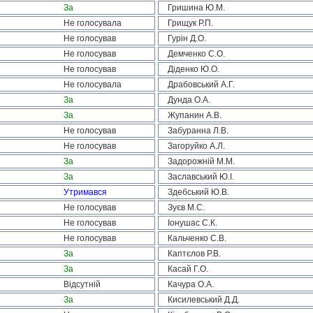
За
Гришина Ю.М.
Не голосувала
Грищук Р.П.
Не голосував
Гурін Д.О.
Не голосував
Демченко С.О.
Не голосував
Діденко Ю.О.
Не голосувала
Драбовський А.Г.
За
Дунда О.А.
За
Жупанин А.В.
Не голосував
Забуранна Л.В.
Не голосував
Загоруйко А.Л.
За
Задорожній М.М.
За
Заславський Ю.І.
Утримався
Здебський Ю.В.
Не голосував
Зуєв М.С.
Не голосував
Іонушас С.К.
Не голосував
Кальченко С.В.
За
Каптєлов Р.В.
За
Касай Г.О.
Відсутній
Качура О.А.
За
Кисилевський Д.Д.