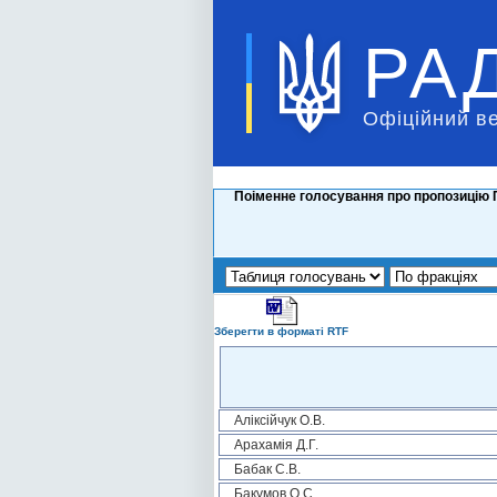
РА
Офіційний в
Поіменне голосування про пропозицію П
Зберегти в форматі RTF
Аліксійчук О.В.
Арахамія Д.Г.
Бабак С.В.
Бакумов О.С.