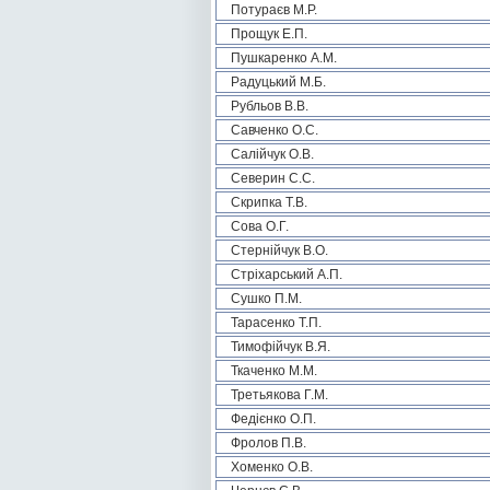
Потураєв М.Р.
Прощук Е.П.
Пушкаренко А.М.
Радуцький М.Б.
Рубльов В.В.
Савченко О.С.
Салійчук О.В.
Северин С.С.
Скрипка Т.В.
Сова О.Г.
Стернійчук В.О.
Стріхарський А.П.
Сушко П.М.
Тарасенко Т.П.
Тимофійчук В.Я.
Ткаченко М.М.
Третьякова Г.М.
Федієнко О.П.
Фролов П.В.
Хоменко О.В.