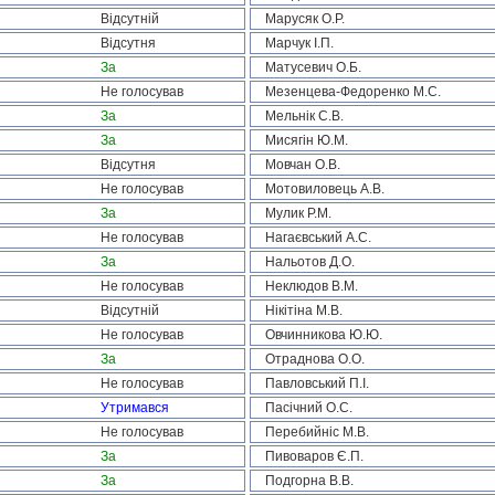
Відсутній
Марусяк О.Р.
Відсутня
Марчук І.П.
За
Матусевич О.Б.
Не голосував
Мезенцева-Федоренко М.С.
За
Мельнік С.В.
За
Мисягін Ю.М.
Відсутня
Мовчан О.В.
Не голосував
Мотовиловець А.В.
За
Мулик Р.М.
Не голосував
Нагаєвський А.С.
За
Нальотов Д.О.
Не голосував
Неклюдов В.М.
Відсутній
Нікітіна М.В.
Не голосував
Овчинникова Ю.Ю.
За
Отраднова О.О.
Не голосував
Павловський П.І.
Утримався
Пасічний О.С.
Не голосував
Перебийніс М.В.
За
Пивоваров Є.П.
За
Подгорна В.В.