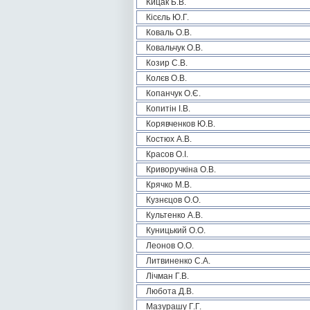
Кицак Б.В.
Кісєль Ю.Г.
Коваль О.В.
Ковальчук О.В.
Козир С.В.
Колєв О.В.
Копанчук О.Є.
Копитін І.В.
Корявченков Ю.В.
Костюх А.В.
Красов О.І.
Криворучкіна О.В.
Крячко М.В.
Кузнєцов О.О.
Культенко А.В.
Куницький О.О.
Леонов О.О.
Литвиненко С.А.
Лічман Г.В.
Любота Д.В.
Мазурашу Г.Г.