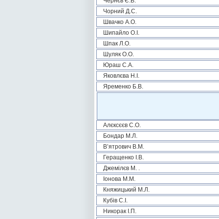
Чернєв Є.В.
Чорний Д.С.
Швачко А.О.
Шипайло О.І.
Шпак Л.О.
Шуляк О.О.
Юраш С.А.
Яковлєва Н.І.
Яременко Б.В.
Алєксєєв С.О.
Бондар М.Л.
В’ятрович В.М.
Геращенко І.В.
Джемілєв М. .
Іонова М.М.
Княжицький М.Л.
Кубів С.І.
Никорак І.П.