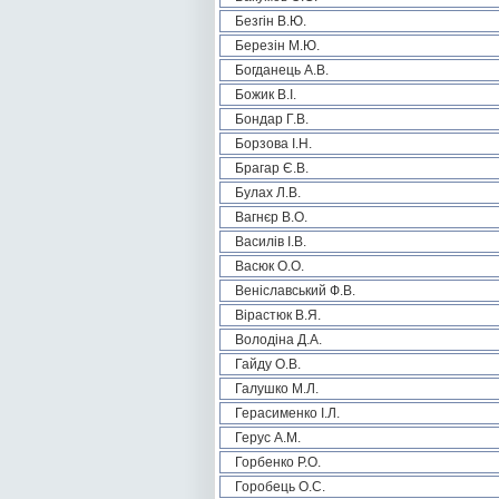
Безгін В.Ю.
Березін М.Ю.
Богданець А.В.
Божик В.І.
Бондар Г.В.
Борзова І.Н.
Брагар Є.В.
Булах Л.В.
Вагнєр В.О.
Василів І.В.
Васюк О.О.
Веніславський Ф.В.
Вірастюк В.Я.
Володіна Д.А.
Гайду О.В.
Галушко М.Л.
Герасименко І.Л.
Герус А.М.
Горбенко Р.О.
Горобець О.С.