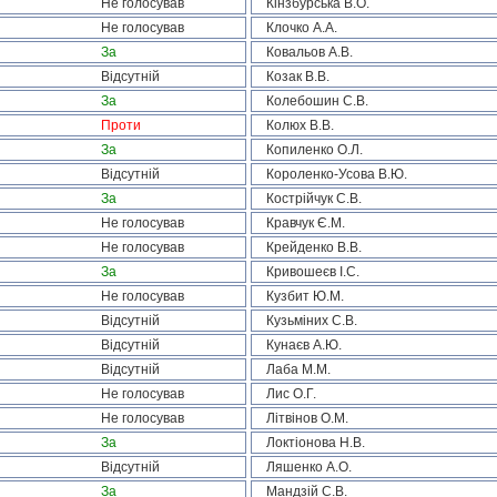
Не голосував
Кінзбурська В.О.
Не голосував
Клочко А.А.
За
Ковальов А.В.
Відсутній
Козак В.В.
За
Колебошин С.В.
Проти
Колюх В.В.
За
Копиленко О.Л.
Відсутній
Короленко-Усова В.Ю.
За
Кострійчук С.В.
Не голосував
Кравчук Є.М.
Не голосував
Крейденко В.В.
За
Кривошеєв І.С.
Не голосував
Кузбит Ю.М.
Відсутній
Кузьміних С.В.
Відсутній
Кунаєв А.Ю.
Відсутній
Лаба М.М.
Не голосував
Лис О.Г.
Не голосував
Літвінов О.М.
За
Локтіонова Н.В.
Відсутній
Ляшенко А.О.
За
Мандзій С.В.