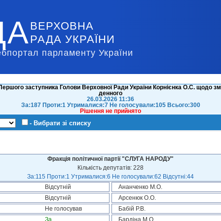
ДА
ВЕРХОВНА
РАДА УКРАЇНИ
ебпортал парламенту України
ершого заступника Голови Верховної Ради України Корнієнка О.С. щодо зм
денного
26.03.2026 11:36
За:187 Проти:1 Утрималися:7 Не голосували:105 Всього:300
Рішення не прийнято
- Вибрати зі списку
Фракція політичної партії "СЛУГА НАРОДУ"
Кількість депутатів: 228
За:115 Проти:1 Утрималися:6 Не голосували:62 Відсутні:44
Відсутній
Ананченко М.О.
Відсутній
Арсенюк О.О.
Не голосував
Бабій Р.В.
За
Бардіна М.О.