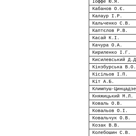
Іоффе Ю.Я.
Кабанов О.Є.
Калаур І.Р.
Кальченко С.В.
Каптєлов Р.В.
Касай К.І.
Качура О.А.
Кириленко І.Г.
Кисилевський Д.Д
Кінзбурська В.О.
Кісільов І.П.
Кіт А.Б.
Климпуш-Цинцадзе
Княжицький М.Л.
Коваль О.В.
Ковальов О.І.
Ковальчук О.В.
Козак В.В.
Колебошин С.В.