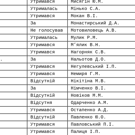
Утримався
Мисягін Ю.М.
Утрималась
Мінько С.А.
Утримався
Мокан В.І.
За
Монастирський Д.А.
Не голосував
Мотовиловець А.В.
Утрималась
Мулик Р.М.
Утримався
М’ялик В.Н.
Утримався
Нагорняк С.В.
.
За
Нальотов Д.О.
Утримався
Негулевський І.П.
Утримався
Немиря Г.М.
Відсутній
Нікітіна М.В.
За
Німченко В.І.
Відсутній
Новіков М.М.
Відсутня
Одарченко А.М.
Утримався
Остапенко А.Д.
Відсутній
Павленко Ю.О.
Утримався
Павловський П.І.
Утримався
Палиця І.П.