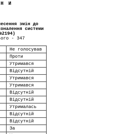
ЇНИ
несення змін до
коналення системи
№2194)
ього - 347
Не голосував
Проти
Утримався
Відсутній
Утримався
Утримався
Відсутній
Відсутній
Утрималась
Відсутній
Відсутній
За