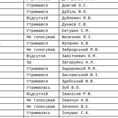
Утримався
Довгий О.С.
Утримався
Дубіль В.О.
Відсутній
Дубневич Я.В.
Утримався
Дунаєв С.В.
Утримався
Євтушок С.М.
Не голосував
Железняк Я.І.
.
Утримався
Жупанин А.В.
Не голосував
Забродський М.В.
Відсутня
Завітневич О.М.
За
Загоруйко А.Л.
Утримався
Задорожній М.М.
Утримався
Заславський Ю.І.
Утримався
Здебський Ю.В.
Утрималась
Зуб В.О.
Відсутній
Іванісов Р.В.
Не голосував
Іванчук А.В.
Не голосував
Івченко В.Є.
Утрималась
Іонушас С.К.