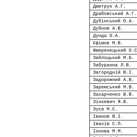
Дмитрук А.Г.
Драбовський А.Г.
Дубінський О.А.
Дубнов А.В.
Дунда О.А.
Єфімов М.В.
Жмеренецький О.С
Заблоцький М.Б.
Забуранна Л.В.
Загородній Ю.І.
Задорожний А.В.
Заремський М.В.
Захарченко В.В.
Зінкевич Я.В.
Зуєв М.С.
Іванов В.І.
Івахів С.П.
Іонова М.М.