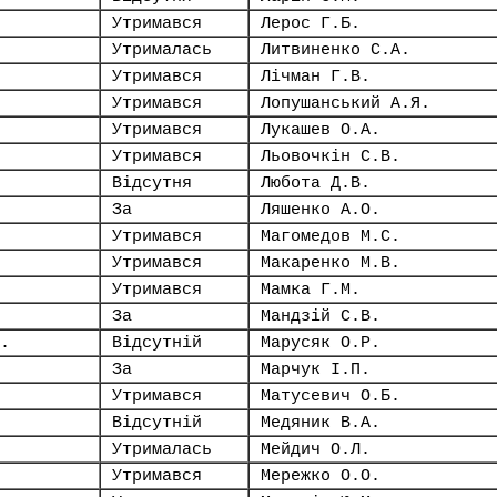
Утримався
Лерос Г.Б.
Утрималась
Литвиненко С.А.
Утримався
Лічман Г.В.
Утримався
Лопушанський А.Я.
Утримався
Лукашев О.А.
Утримався
Льовочкін С.В.
Відсутня
Любота Д.В.
За
Ляшенко А.О.
Утримався
Магомедов М.С.
Утримався
Макаренко М.В.
Утримався
Мамка Г.М.
За
Мандзій С.В.
.
Відсутній
Марусяк О.Р.
За
Марчук І.П.
Утримався
Матусевич О.Б.
Відсутній
Медяник В.А.
Утрималась
Мейдич О.Л.
Утримався
Мережко О.О.