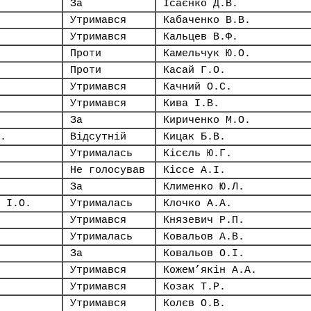
За
Ісаєнко Д.В.
Утримався
Кабаченко В.В.
Утримався
Кальцев В.Ф.
Проти
Камельчук Ю.О.
Проти
Касай Г.О.
Утримався
Качний О.С.
Утримався
Кива І.В.
За
Кириченко М.О.
.
Відсутній
Кицак Б.В.
Утрималась
Кісєль Ю.Г.
Не голосував
Кіссе А.І.
За
Клименко Ю.Л.
 І.О.
Утрималась
Клочко А.А.
Утримався
Князевич Р.П.
Утрималась
Ковальов А.В.
За
Ковальов О.І.
Утримався
Кожем’якін А.А.
Утримався
Козак Т.Р.
Утримався
Колєв О.В.