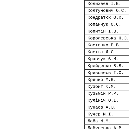
Колихаєв І.В.
Колтунович О.С.
Кондратюк О.К.
Копанчук О.Є.
Копитін І.В.
Королевська Н.Ю.
Костенко Р.В.
Костюк Д.С.
Кравчук Є.М.
Крейденко В.В.
Кривошеєв І.С.
Крячко М.В.
Кузбит Ю.М.
Кузьмін Р.Р.
Кулініч О.І.
Кунаєв А.Ю.
Кучер М.І.
Лаба М.М.
Лабунська А.В.