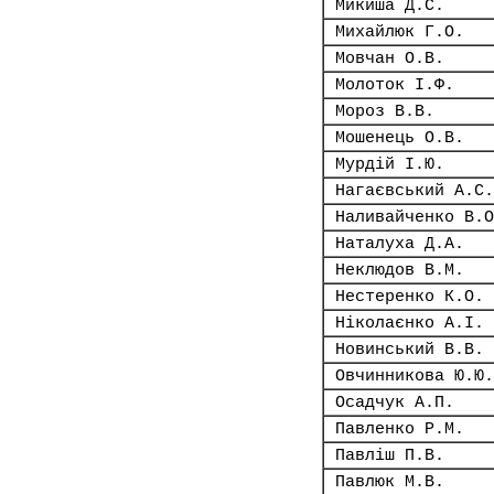
Микиша Д.С.
Михайлюк Г.О.
Мовчан О.В.
Молоток І.Ф.
Мороз В.В.
Мошенець О.В.
Мурдій І.Ю.
Нагаєвський А.С.
Наливайченко В.О
Наталуха Д.А.
Неклюдов В.М.
Нестеренко К.О.
Ніколаєнко А.І.
Новинський В.В.
Овчинникова Ю.Ю.
Осадчук А.П.
Павленко Р.М.
Павліш П.В.
Павлюк М.В.