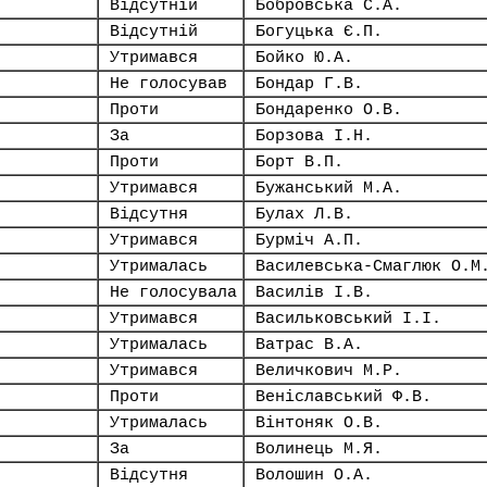
Відсутній
Бобровська С.А.
Відсутній
Богуцька Є.П.
Утримався
Бойко Ю.А.
Не голосував
Бондар Г.В.
Проти
Бондаренко О.В.
За
Борзова І.Н.
Проти
Борт В.П.
Утримався
Бужанський М.А.
Відсутня
Булах Л.В.
Утримався
Бурміч А.П.
Утрималась
Василевська-Смаглюк О.М
Не голосувала
Василів І.В.
Утримався
Васильковський І.І.
Утрималась
Ватрас В.А.
Утримався
Величкович М.Р.
Проти
Веніславський Ф.В.
Утрималась
Вінтоняк О.В.
За
Волинець М.Я.
Відсутня
Волошин О.А.