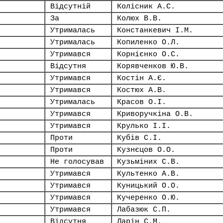
Відсутній
Колісник А.С.
За
Колюх В.В.
Утрималась
Констанкевич І.М.
Утрималась
Копиленко О.Л.
Утримався
Корнієнко О.С.
Відсутня
Корявченков Ю.В.
Утримався
Костін А.Є.
Утримався
Костюх А.В.
Утрималась
Красов О.І.
Утримався
Криворучкіна О.В.
Утримався
Крулько І.І.
Проти
Кубів С.І.
Проти
Кузнєцов О.О.
Не голосував
Кузьміних С.В.
Утримався
Культенко А.В.
Утримався
Куницький О.О.
Утримався
Кучеренко О.Ю.
Утримався
Лабазюк С.П.
Відсутня
Ларін С.М.