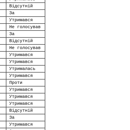
Відсутній
За
Утримався
Не голосував
За
Відсутній
Не голосував
Утримався
Утримався
Утрималась
Утримався
Проти
Утримався
Утримався
Утримався
Відсутній
За
Утримався