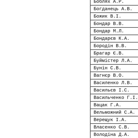
Боблях А.Р.
Богданець А.В.
Божик В.І.
Бондар В.В.
Бондар М.Л.
Бондарєв К.А.
Бородін В.В.
Брагар Є.В.
Буймістер Л.А.
Бунін С.В.
Вагнєр В.О.
Василенко Л.В.
Васильєв І.С.
Васильченко Г.І.
Вацак Г.А.
Вельможний С.А.
Верещук І.А.
Власенко С.В.
Володіна Д.А.