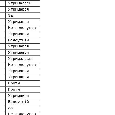
Утрималась
Утримався
За
Утримався
Не голосував
Утримався
Відсутній
Утримався
Утримався
Утрималась
Не голосував
Утримався
Утримався
Проти
Проти
Утримався
Відсутній
За
Не голосував