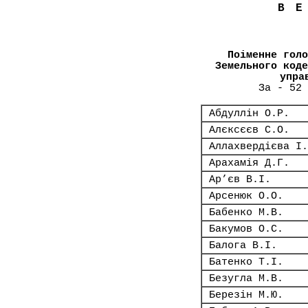
В
Поіменне голо
Земельного коде
упра
За - 52 
Абдуллін О.Р.
Алєксєєв С.О.
Аллахвердієва І.
Арахамія Д.Г.
Ар’єв В.І.
Арсенюк О.О.
Бабенко М.В.
Бакумов О.С.
Балога В.І.
Батенко Т.І.
Безугла М.В.
Березін М.Ю.