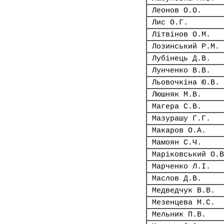
Леонов О.О.
Лис О.Г.
Літвінов О.М.
Лозинський Р.М.
Лубінець Д.В.
Лунченко В.В.
Льовочкіна Ю.В.
Люшняк М.В.
Магера С.В.
Мазурашу Г.Г.
Макаров О.А.
Мамоян С.Ч.
Маріковський О.В
Марченко Л.І.
Маслов Д.В.
Медведчук В.В.
Мезенцева М.С.
Мельник П.В.