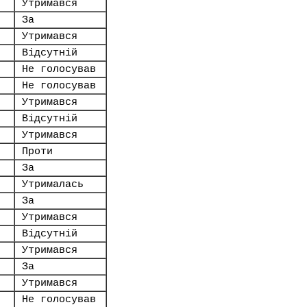
Утримався
За
Утримався
Відсутній
Не голосував
Не голосував
Утримався
Відсутній
Утримався
Проти
За
Утрималась
За
Утримався
Відсутній
Утримався
За
Утримався
Не голосував