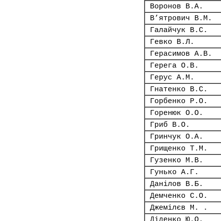
Воронов В.А.
В’ятрович В.М.
Галайчук В.С.
Гевко В.Л.
Герасимов А.В.
Герега О.В.
Герус А.М.
Гнатенко В.С.
Горбенко Р.О.
Горенюк О.О.
Гриб В.О.
Гринчук О.А.
Грищенко Т.М.
Гузенко М.В.
Гунько А.Г.
Данілов В.Б.
Демченко С.О.
Джемілєв М. .
Діденко Ю.О.