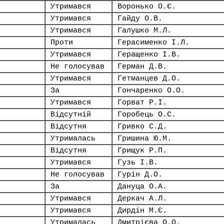
Утримався
Воронько О.Є.
Утримався
Гайду О.В.
Утримався
Галушко М.Л.
Проти
Герасименко І.Л.
Утримався
Геращенко І.В.
Не голосував
Герман Д.В.
Утримався
Гетманцев Д.О.
За
Гончаренко О.О.
Утримався
Горват Р.І.
Відсутній
Горобець О.С.
Відсутня
Гривко С.Д.
Утрималась
Гришина Ю.М.
Відсутня
Грищук Р.П.
Утримався
Гузь І.В.
Не голосував
Гурін Д.О.
За
Дануца О.А.
Утримався
Деркач А.Л.
Утримався
Дирдін М.Є.
Утрималась
Дмитрієва О.О.