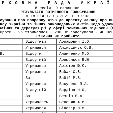
ЕРХОВНА РАДА УКРА
5 сесія 9 скликання
РЕЗУЛЬТАТИ ПОІМЕННОГО ГОЛОСУВАННЯ
№ 18 від 17.03.2021 11:04:48
сування про поправку №198 до проекту Закону про в
ксу України та інших законодавчих актів щодо удос
вління та дерегуляції у сфері земельних відносин (
Проти - 25 Утрималися - 230 Не голосували - 40 Вс
Рішення не прийнято
Відсутній
Абрамович І.О.
Утримався
Аліксійчук О.В.
В.
Відсутня
Ананченко М.О.
Відсутній
Арешонков В.Ю.
Утримався
Арістов Ю.Ю.
Утримався
Бабак С.В.
За
Бабій Р.В.
Утримався
Бакунець П.А.
Відсутній
Бардіна М.О.
За
Безгін В.Ю.
Утрималась
Беленюк Ж.В.
Утримався
Білозір Л.М.