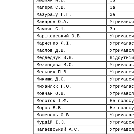
Люшняк М.В.
За
Магера С.В.
За
Мазурашу Г.Г.
За
Макаров О.А.
Утримався
Мамоян С.Ч.
За
Маріковський О.В.
Утримався
Марченко Л.І.
Утрималас
Маслов Д.В.
Утримався
Медведчук В.В.
Відсутній
Мезенцева М.С.
Утрималас
Мельник П.В.
Утримався
Микиша Д.С.
Утримався
Михайлюк Г.О.
Утрималас
Мовчан О.В.
Утримався
Молоток І.Ф.
Не голосу
Мороз В.В.
Не голосу
Мошенець О.В.
Утрималас
Мурдій І.Ю.
Утримався
Нагаєвський А.С.
Утримався