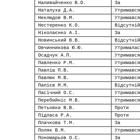
Наливайченко В.О.
За
Наталуха Д.А.
Утримався
Неклюдов В.М.
Утримався
Нестеренко К.О.
Відсутній
Ніколаєнко А.І.
За
Новинський В.В.
Відсутній
Овчинникова Ю.Ю.
Утрималас
Осадчук А.П.
Утримався
Павленко Р.М.
Утримався
Павліш П.В.
Утримався
Павлюк М.В.
Утримався
Папієв М.М.
Відсутній
Пасічний О.С.
Утримався
Перебийніс М.В.
Утримався
Петьовка В.В.
Проти
Підласа Р.А.
Проти
Плачкова Т.М.
За
Поляк В.М.
Утримався
Пономарьов О.С.
За