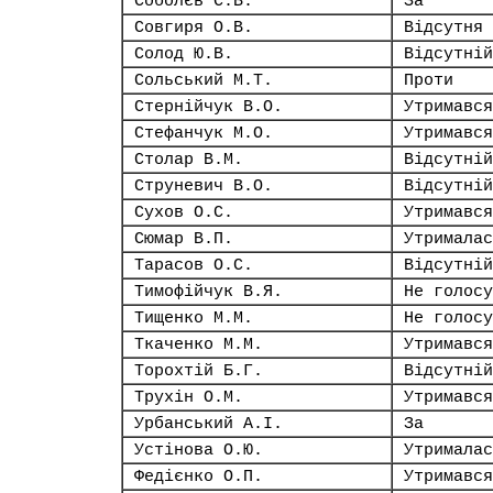
Соболєв С.В.
За
Совгиря О.В.
Відсутня
Солод Ю.В.
Відсутній
Сольський М.Т.
Проти
Стернійчук В.О.
Утримався
Стефанчук М.О.
Утримався
Столар В.М.
Відсутній
Струневич В.О.
Відсутній
Сухов О.С.
Утримався
Сюмар В.П.
Утрималас
Тарасов О.С.
Відсутній
Тимофійчук В.Я.
Не голосу
Тищенко М.М.
Не голосу
Ткаченко М.М.
Утримався
Торохтій Б.Г.
Відсутній
Трухін О.М.
Утримався
Урбанський А.І.
За
Устінова О.Ю.
Утрималас
Федієнко О.П.
Утримався