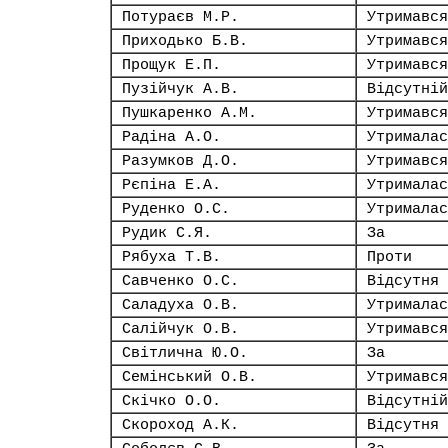
Потураєв М.Р.
Утримався
Приходько Б.В.
Утримався
Прощук Е.П.
Утримався
Пузійчук А.В.
Відсутній
Пушкаренко А.М.
Утримався
Радіна А.О.
Утрималас
Разумков Д.О.
Утримався
Рєпіна Е.А.
Утрималас
Руденко О.С.
Утрималас
Рудик С.Я.
За
Рябуха Т.В.
Проти
Савченко О.С.
Відсутня
Саладуха О.В.
Утрималас
Салійчук О.В.
Утримався
Світлична Ю.О.
За
Семінський О.В.
Утримався
Скічко О.О.
Відсутній
Скороход А.К.
Відсутня