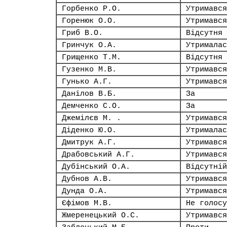
Горбенко Р.О.
Утримався
Горенюк О.О.
Утримався
Гриб В.О.
Відсутня
Гринчук О.А.
Утрималас
Грищенко Т.М.
Відсутня
Гузенко М.В.
Утримався
Гунько А.Г.
Утримався
Данілов В.Б.
За
Демченко С.О.
За
Джемілєв М. .
Утримався
Діденко Ю.О.
Утрималас
Дмитрук А.Г.
Утримався
Драбовський А.Г.
Утримався
Дубінський О.А.
Відсутній
Дубнов А.В.
Утримався
Дунда О.А.
Утримався
Єфімов М.В.
Не голосу
Жмеренецький О.С.
Утримався