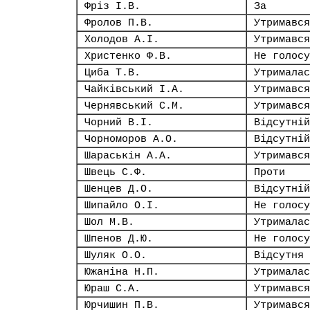
Фріз І.В.
За
Фролов П.В.
Утримався
Холодов А.І.
Утримався
Христенко Ф.В.
Не голосу
Циба Т.В.
Утрималас
Чайківський І.А.
Утримався
Чернявський С.М.
Утримався
Чорний В.І.
Відсутній
Чорноморов А.О.
Відсутній
Шараськін А.А.
Утримався
Швець С.Ф.
Проти
Шенцев Д.О.
Відсутній
Шипайло О.І.
Не голосу
Шол М.В.
Утрималас
Шпенов Д.Ю.
Не голосу
Шуляк О.О.
Відсутня
Южаніна Н.П.
Утрималас
Юраш С.А.
Утримався
Юрчишин П.В.
Утримався