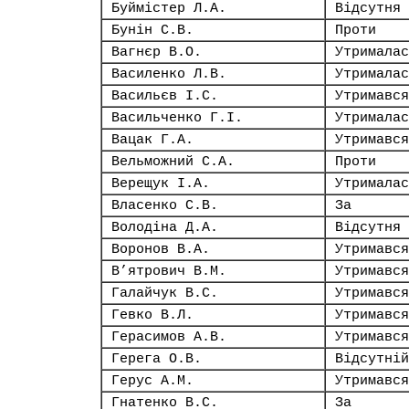
Буймістер Л.А.
Відсутня
Бунін С.В.
Проти
Вагнєр В.О.
Утрималас
Василенко Л.В.
Утрималас
Васильєв І.С.
Утримався
Васильченко Г.І.
Утрималас
Вацак Г.А.
Утримався
Вельможний С.А.
Проти
Верещук І.А.
Утрималас
Власенко С.В.
За
Володіна Д.А.
Відсутня
Воронов В.А.
Утримався
В’ятрович В.М.
Утримався
Галайчук В.С.
Утримався
Гевко В.Л.
Утримався
Герасимов А.В.
Утримався
Герега О.В.
Відсутній
Герус А.М.
Утримався
Гнатенко В.С.
За