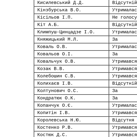
Кисилевський Д.Д.
Відсутній
Кінзбурська В.О.
Утрималас
Кісільов І.П.
Не голосу
Кіт А.Б.
Відсутній
Климпуш-Цинцадзе І.О.
Утрималас
Княжицький М.Л.
За
Коваль О.В.
Утрималас
Ковальов О.І.
За
Ковальчук О.В.
Утримався
Козак В.В.
Утримався
Колебошин С.В.
Утримався
Колихаєв І.В.
Відсутній
Колтунович О.С.
За
Кондратюк О.К.
За
Копанчук О.Є.
Утрималас
Копитін І.В.
Утримався
Королевська Н.Ю.
Відсутня
Костенко Р.В.
Утримався
Костюк Д.С.
Утримався