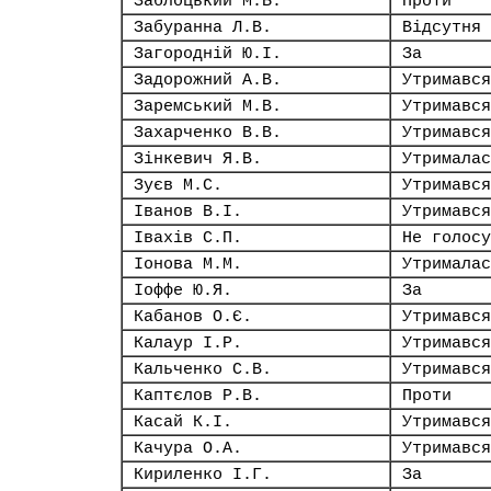
Заблоцький М.Б.
Проти
Забуранна Л.В.
Відсутня
Загородній Ю.І.
За
Задорожний А.В.
Утримався
Заремський М.В.
Утримався
Захарченко В.В.
Утримався
Зінкевич Я.В.
Утрималас
Зуєв М.С.
Утримався
Іванов В.І.
Утримався
Івахів С.П.
Не голосу
Іонова М.М.
Утрималас
Іоффе Ю.Я.
За
Кабанов О.Є.
Утримався
Калаур І.Р.
Утримався
Кальченко С.В.
Утримався
Каптєлов Р.В.
Проти
Касай К.І.
Утримався
Качура О.А.
Утримався
Кириленко І.Г.
За