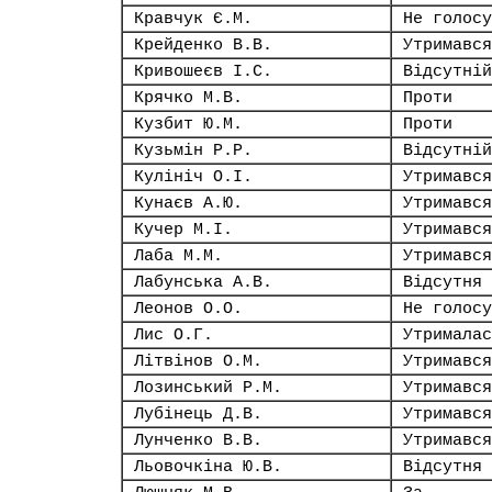
Кравчук Є.М.
Не голосу
Крейденко В.В.
Утримався
Кривошеєв І.С.
Відсутній
Крячко М.В.
Проти
Кузбит Ю.М.
Проти
Кузьмін Р.Р.
Відсутній
Кулініч О.І.
Утримався
Кунаєв А.Ю.
Утримався
Кучер М.І.
Утримався
Лаба М.М.
Утримався
Лабунська А.В.
Відсутня
Леонов О.О.
Не голосу
Лис О.Г.
Утрималас
Літвінов О.М.
Утримався
Лозинський Р.М.
Утримався
Лубінець Д.В.
Утримався
Лунченко В.В.
Утримався
Льовочкіна Ю.В.
Відсутня