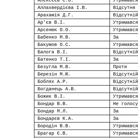
Алєксєєв С.О.
Утримався
Аллахвердієва І.В.
Відсутня
Арахамія Д.Г.
Відсутній
Ар’єв В.І.
Утримався
Арсенюк О.О.
Утримався
Бабенко М.В.
За
Бакумов О.С.
Утримався
Балога В.І.
Відсутній
Батенко Т.І.
За
Безугла М.В.
Проти
Березін М.Ю.
Відсутній
Боблях А.Р.
Відсутній
Богданець А.В.
Відсутній
Божик В.І.
Утримався
Бондар В.В.
Не голосу
Бондар М.Л.
За
Бондарєв К.А.
За
Бородін В.В.
Утримався
Брагар Є.В.
Утримався