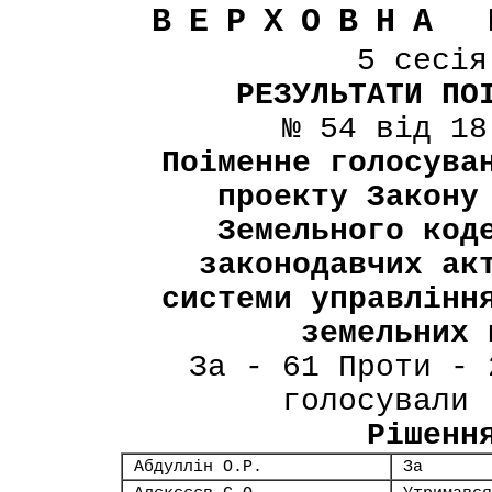
ВЕРХОВНА 
5 сесі
РЕЗУЛЬТАТИ ПО
№ 54 від 18
Поіменне голосува
проекту Закону
Земельного код
законодавчих ак
системи управлінн
земельних 
За - 61 Проти - 
голосували 
Рішенн
Абдуллін О.Р.
За