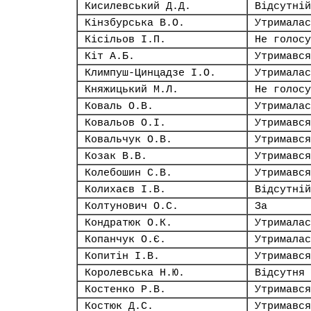
Кисилевський Д.Д.
Відсутній
Кінзбурська В.О.
Утрималас
Кісільов І.П.
Не голосу
Кіт А.Б.
Утримався
Климпуш-Цинцадзе І.О.
Утрималас
Княжицький М.Л.
Не голосу
Коваль О.В.
Утрималас
Ковальов О.І.
Утримався
Ковальчук О.В.
Утримався
Козак В.В.
Утримався
Колебошин С.В.
Утримався
Колихаєв І.В.
Відсутній
Колтунович О.С.
За
Кондратюк О.К.
Утрималас
Копанчук О.Є.
Утрималас
Копитін І.В.
Утримався
Королевська Н.Ю.
Відсутня
Костенко Р.В.
Утримався
Костюк Д.С.
Утримався