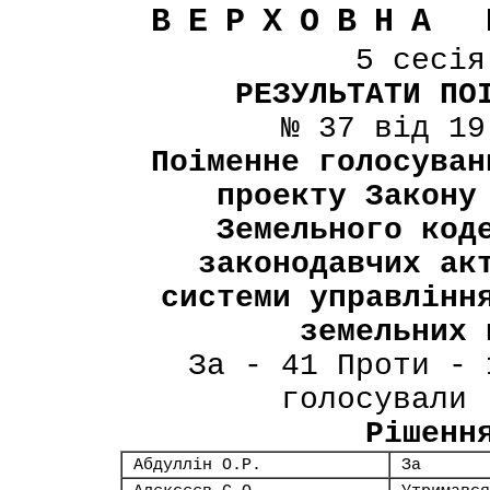
ВЕРХОВНА 
5 сесі
РЕЗУЛЬТАТИ ПО
№ 37 від 19
Поіменне голосуван
проекту Закону
Земельного код
законодавчих ак
системи управлінн
земельних 
За - 41 Проти - 
голосували 
Рішенн
Абдуллін О.Р.
За