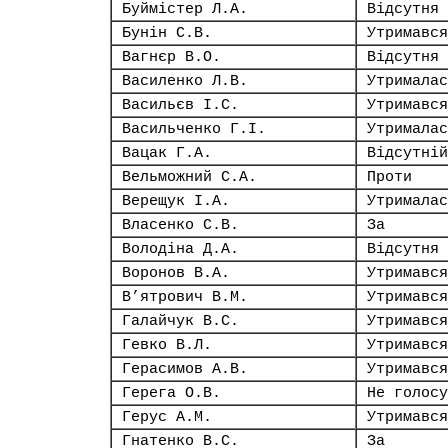
Буймістер Л.А.
Відсутня
Бунін С.В.
Утримався
Вагнєр В.О.
Відсутня
Василенко Л.В.
Утрималас
Васильєв І.С.
Утримався
Васильченко Г.І.
Утрималас
Вацак Г.А.
Відсутній
Вельможний С.А.
Проти
Верещук І.А.
Утрималас
Власенко С.В.
За
Володіна Д.А.
Відсутня
Воронов В.А.
Утримався
В’ятрович В.М.
Утримався
Галайчук В.С.
Утримався
Гевко В.Л.
Утримався
Герасимов А.В.
Утримався
Герега О.В.
Не голосу
Герус А.М.
Утримався
Гнатенко В.С.
За