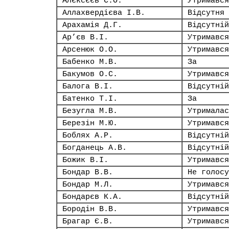
Алєксєєв С.О.
Утримався
Аллахвердієва І.В.
Відсутня
Арахамія Д.Г.
Відсутній
Ар’єв В.І.
Утримався
Арсенюк О.О.
Утримався
Бабенко М.В.
За
Бакумов О.С.
Утримався
Балога В.І.
Відсутній
Батенко Т.І.
За
Безугла М.В.
Утрималас
Березін М.Ю.
Утримався
Боблях А.Р.
Відсутній
Богданець А.В.
Відсутній
Божик В.І.
Утримався
Бондар В.В.
Не голосу
Бондар М.Л.
Утримався
Бондарєв К.А.
Відсутній
Бородін В.В.
Утримався
Брагар Є.В.
Утримався