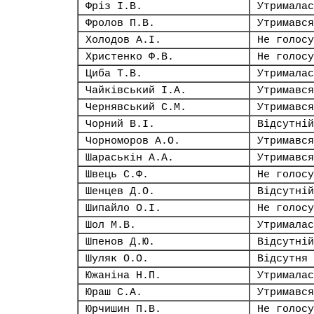
Фріз І.В.
Утрималас
Фролов П.В.
Утримався
Холодов А.І.
Не голосу
Христенко Ф.В.
Не голосу
Циба Т.В.
Утрималас
Чайківський І.А.
Утримався
Чернявський С.М.
Утримався
Чорний В.І.
Відсутній
Чорноморов А.О.
Утримався
Шараськін А.А.
Утримався
Швець С.Ф.
Не голосу
Шенцев Д.О.
Відсутній
Шипайло О.І.
Не голосу
Шол М.В.
Утрималас
Шпенов Д.Ю.
Відсутній
Шуляк О.О.
Відсутня
Южаніна Н.П.
Утрималас
Юраш С.А.
Утримався
Юрчишин П.В.
Не голосу