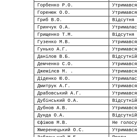
Горбенко Р.О.
Утримався
Горенюк О.О.
Утримався
Гриб В.О.
Відсутня
Гринчук О.А.
Утрималас
Грищенко Т.М.
Відсутня
Гузенко М.В.
Утримався
Гунько А.Г.
Утримався
Данілов В.Б.
Відсутній
Демченко С.О.
Утримався
Джемілєв М. .
Утримався
Діденко Ю.О.
Утрималас
Дмитрук А.Г.
Утримався
Драбовський А.Г.
Утримався
Дубінський О.А.
Відсутній
Дубнов А.В.
Утримався
Дунда О.А.
Відсутній
Єфімов М.В.
Не голосу
Жмеренецький О.С.
Утримався