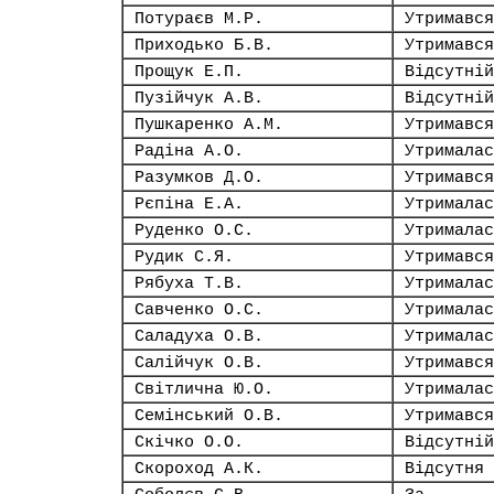
Потураєв М.Р.
Утримався
Приходько Б.В.
Утримався
Прощук Е.П.
Відсутній
Пузійчук А.В.
Відсутній
Пушкаренко А.М.
Утримався
Радіна А.О.
Утрималас
Разумков Д.О.
Утримався
Рєпіна Е.А.
Утрималас
Руденко О.С.
Утрималас
Рудик С.Я.
Утримався
Рябуха Т.В.
Утрималас
Савченко О.С.
Утрималас
Саладуха О.В.
Утрималас
Салійчук О.В.
Утримався
Світлична Ю.О.
Утрималас
Семінський О.В.
Утримався
Скічко О.О.
Відсутній
Скороход А.К.
Відсутня