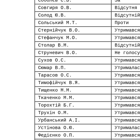
Соболєв С.В.
За
Совгиря О.В.
Відсутня
Солод Ю.В.
Відсутній
Сольський М.Т.
Проти
Стернійчук В.О.
Утримався
Стефанчук М.О.
Утримався
Столар В.М.
Відсутній
Струневич В.О.
Не голосу
Сухов О.С.
Утримався
Сюмар В.П.
Утрималас
Тарасов О.С.
Утримався
Тимофійчук В.Я.
Утримався
Тищенко М.М.
Утримався
Ткаченко М.М.
Утримався
Торохтій Б.Г.
Утримався
Трухін О.М.
Утримався
Урбанський А.І.
Утримався
Устінова О.Ю.
Утрималас
Федієнко О.П.
Утримався