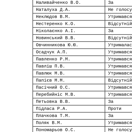
Наливайченко В.О.
За
Наталуха Д.А.
Не голосу
Неклюдов В.М.
Утримався
Нестеренко К.О.
Відсутній
Ніколаєнко А.І.
За
Новинський В.В.
Відсутній
Овчинникова Ю.Ю.
Утрималас
Осадчук А.П.
Утримався
Павленко Р.М.
Утримався
Павліш П.В.
Утримався
Павлюк М.В.
Утримався
Папієв М.М.
Відсутній
Пасічний О.С.
Утримався
Перебийніс М.В.
Утримався
Петьовка В.В.
За
Підласа Р.А.
Проти
Плачкова Т.М.
За
Поляк В.М.
Утримався
Пономарьов О.С.
Не голосу