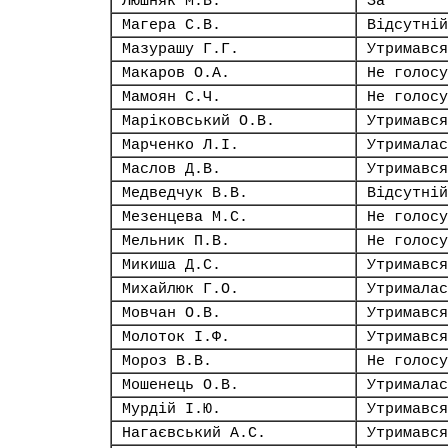
Люшняк М.В.
За
Магера С.В.
Відсутній
Мазурашу Г.Г.
Утримався
Макаров О.А.
Не голосу
Мамоян С.Ч.
Не голосу
Маріковський О.В.
Утримався
Марченко Л.І.
Утрималас
Маслов Д.В.
Утримався
Медведчук В.В.
Відсутній
Мезенцева М.С.
Не голосу
Мельник П.В.
Не голосу
Микиша Д.С.
Утримався
Михайлюк Г.О.
Утрималас
Мовчан О.В.
Утримався
Молоток І.Ф.
Утримався
Мороз В.В.
Не голосу
Мошенець О.В.
Утрималас
Мурдій І.Ю.
Утримався
Нагаєвський А.С.
Утримався