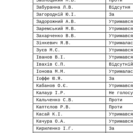
Заблоцький М.Б.
Проти
Забуранна Л.В.
Відсутня
Загородній Ю.І.
За
Задорожний А.В.
Утримався
Заремський М.В.
Утримався
Захарченко В.В.
Утримався
Зінкевич Я.В.
Утрималас
Зуєв М.С.
Утримався
Іванов В.І.
Утримався
Івахів С.П.
Відсутній
Іонова М.М.
Утрималас
Іоффе Ю.Я.
За
Кабанов О.Є.
Утримався
Калаур І.Р.
Не голосу
Кальченко С.В.
Проти
Каптєлов Р.В.
Проти
Касай К.І.
Утримався
Качура О.А.
Утримався
Кириленко І.Г.
За