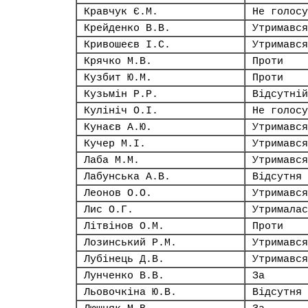
Кравчук Є.М.
Не голосу
Крейденко В.В.
Утримався
Кривошеєв І.С.
Утримався
Крячко М.В.
Проти
Кузбит Ю.М.
Проти
Кузьмін Р.Р.
Відсутній
Кулініч О.І.
Не голосу
Кунаєв А.Ю.
Утримався
Кучер М.І.
Утримався
Лаба М.М.
Утримався
Лабунська А.В.
Відсутня
Леонов О.О.
Утримався
Лис О.Г.
Утрималас
Літвінов О.М.
Проти
Лозинський Р.М.
Утримався
Лубінець Д.В.
Утримався
Лунченко В.В.
За
Льовочкіна Ю.В.
Відсутня