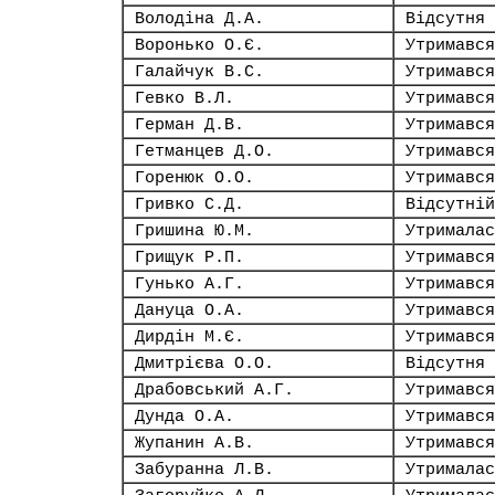
Володіна Д.А.
Відсутня
Воронько О.Є.
Утримався
Галайчук В.С.
Утримався
Гевко В.Л.
Утримався
Герман Д.В.
Утримався
Гетманцев Д.О.
Утримався
Горенюк О.О.
Утримався
Гривко С.Д.
Відсутній
Гришина Ю.М.
Утрималас
Грищук Р.П.
Утримався
Гунько А.Г.
Утримався
Дануца О.А.
Утримався
Дирдін М.Є.
Утримався
Дмитрієва О.О.
Відсутня
Драбовський А.Г.
Утримався
Дунда О.А.
Утримався
Жупанин А.В.
Утримався
Забуранна Л.В.
Утрималас