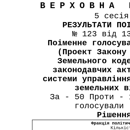
ВЕРХОВНА 
5 сесі
РЕЗУЛЬТАТИ ПО
№ 123 від 1
Поіменне голосув
(Проект Закону
Земельного код
законодавчих ак
системи управлінн
земельних в
За - 50 Проти - 
голосували 
Рішенн
Фракція політи
Кількіс