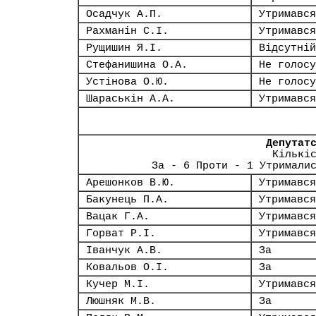
Осадчук А.П.
Утримався
Рахманін С.І.
Утримався
Рущишин Я.І.
Відсутній
Стефанишина О.А.
Не голосу
Устінова О.Ю.
Не голосу
Шараськін А.А.
Утримався
Депутат
Кількі
За - 6 Проти - 1 Утримали
Арешонков В.Ю.
Утримався
Бакунець П.А.
Утримався
Вацак Г.А.
Утримався
Горват Р.І.
Утримався
Іванчук А.В.
За
Ковальов О.І.
За
Кучер М.І.
Утримався
Люшняк М.В.
За