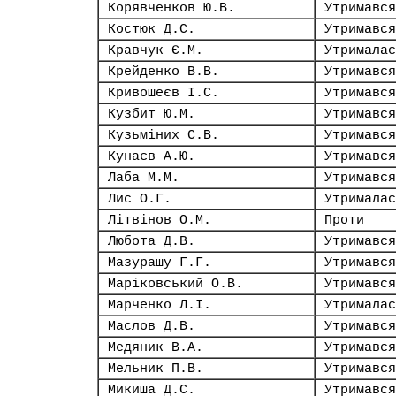
Корявченков Ю.В.
Утримався
Костюк Д.С.
Утримався
Кравчук Є.М.
Утрималас
Крейденко В.В.
Утримався
Кривошеєв І.С.
Утримався
Кузбит Ю.М.
Утримався
Кузьміних С.В.
Утримався
Кунаєв А.Ю.
Утримався
Лаба М.М.
Утримався
Лис О.Г.
Утрималас
Літвінов О.М.
Проти
Любота Д.В.
Утримався
Мазурашу Г.Г.
Утримався
Маріковський О.В.
Утримався
Марченко Л.І.
Утрималас
Маслов Д.В.
Утримався
Медяник В.А.
Утримався
Мельник П.В.
Утримався
Микиша Д.С.
Утримався