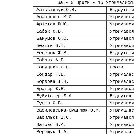
За - 0 Проти - 15 Утрималися
Аліксійчук О.В.
Відсутній
Ананченко М.О.
Утримався
Арістов Ю.Ю.
Утримався
Бабак С.В.
Утримався
Бакумов О.С.
Утримався
Безгін В.Ю.
Утримався
Беленюк Ж.В.
Відсутній
Боблях А.Р.
Утримався
Богуцька Є.П.
Проти
Бондар Г.В.
Утрималас
Борзова І.Н.
Утрималас
Брагар Є.В.
Утримався
Буймістер Л.А.
Відсутня
Бунін С.В.
Утримався
Василевська-Смаглюк О.М.
Утрималас
Васильєв І.С.
Утримався
Ватрас В.А.
Утримався
Верещук І.А.
Утрималас