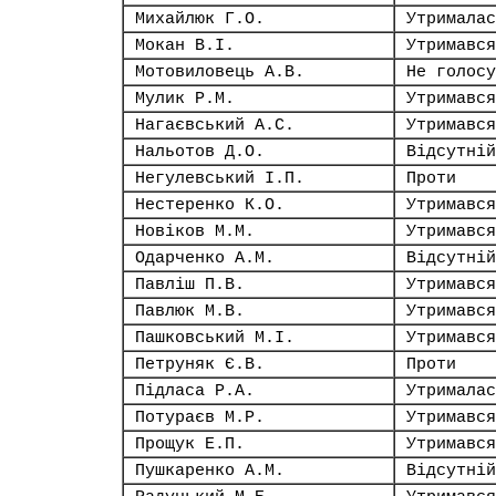
Михайлюк Г.О.
Утрималас
Мокан В.І.
Утримався
Мотовиловець А.В.
Не голосу
Мулик Р.М.
Утримався
Нагаєвський А.С.
Утримався
Нальотов Д.О.
Відсутній
Негулевський І.П.
Проти
Нестеренко К.О.
Утримався
Новіков М.М.
Утримався
Одарченко А.М.
Відсутній
Павліш П.В.
Утримався
Павлюк М.В.
Утримався
Пашковський М.І.
Утримався
Петруняк Є.В.
Проти
Підласа Р.А.
Утрималас
Потураєв М.Р.
Утримався
Прощук Е.П.
Утримався
Пушкаренко А.М.
Відсутній