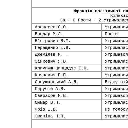
Фракція політичної п
Кількі
За - 0 Проти - 2 Утрималис
Алєксєєв С.О.
Утримався
Бондар М.Л.
Проти
В’ятрович В.М.
Утримався
Геращенко І.В.
Утрималас
Джемілєв М. .
Утримався
Зінкевич Я.В.
Утрималас
Климпуш-Цинцадзе І.О.
Утрималас
Князевич Р.П.
Утримався
Лопушанський А.Я.
Відсутній
Парубій А.В.
Утримався
Саврасов М.В.
Утримався
Сюмар В.П.
Утрималас
Фріз І.В.
Не голосу
Южаніна Н.П.
Утрималас