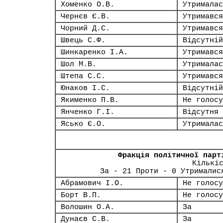
Хоменко О.В.
Утрималас
Чернєв Є.В.
Утримався
Чорний Д.С.
Утримався
Швець С.Ф.
Відсутній
Шинкаренко І.А.
Утримався
Шол М.В.
Утрималас
Штепа С.С.
Утримався
Юнаков І.С.
Відсутній
Якименко П.В.
Не голосу
Янченко Г.І.
Відсутня
Ясько Є.О.
Утрималас
Фракція політичної парт
Кількі
За - 21 Проти - 0 Утрималис
Абрамович І.О.
Не голосу
Борт В.П.
Не голосу
Волошин О.А.
За
Дунаєв С.В.
За