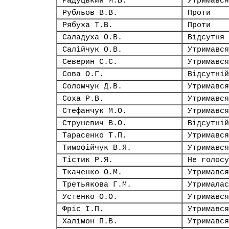
Радуцький М.Б.
Утримався
Рубльов В.В.
Проти
Рябуха Т.В.
Проти
Саладуха О.В.
Відсутня
Салійчук О.В.
Утримався
Северин С.С.
Утримався
Сова О.Г.
Відсутній
Соломчук Д.В.
Утримався
Соха Р.В.
Утримався
Стефанчук М.О.
Утримався
Струневич В.О.
Відсутній
Тарасенко Т.П.
Утримався
Тимофійчук В.Я.
Утримався
Тістик Р.Я.
Не голосу
Ткаченко О.М.
Утримався
Третьякова Г.М.
Утрималас
Устенко О.О.
Утримався
Фріс І.П.
Утримався
Халімон П.В.
Утримався