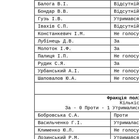
Балога В.І.
Відсутній
Бондар В.В.
Відсутній
Гузь І.В.
Утримався
Івахів С.П.
Відсутній
Констанкевич І.М.
Не голосу
Лубінець Д.В.
За
Молоток І.Ф.
За
Палиця І.П.
Не голосу
Рудик С.Я.
За
Урбанський А.І.
Не голосу
Шаповалов Ю.А.
Не голосу
Фракція пол
Кількі
За - 0 Проти - 1 Утрималис
Бобровська С.А.
Проти
Васильченко Г.І.
Утрималас
Клименко Ю.Л.
Не голосу
Лозинський Р.М.
Утримався