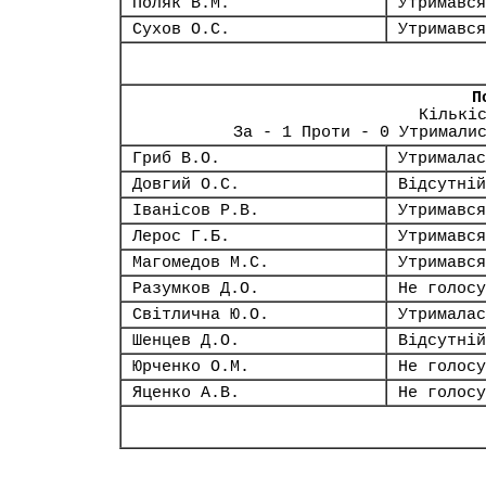
Поляк В.М.
Утримався
Сухов О.С.
Утримався
П
Кількі
За - 1 Проти - 0 Утримали
Гриб В.О.
Утрималас
Довгий О.С.
Відсутній
Іванісов Р.В.
Утримався
Лерос Г.Б.
Утримався
Магомедов М.С.
Утримався
Разумков Д.О.
Не голосу
Світлична Ю.О.
Утрималас
Шенцев Д.О.
Відсутній
Юрченко О.М.
Не голосу
Яценко А.В.
Не голосу