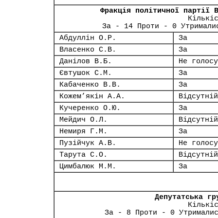
Фракція політичної партії 
Кількі
За - 14 Проти - 0 Утримали
Абдуллін О.Р.
За
Власенко С.В.
За
Данілов В.Б.
Не голосу
Євтушок С.М.
За
Кабаченко В.В.
За
Кожем’якін А.А.
Відсутній
Кучеренко О.Ю.
За
Мейдич О.Л.
Відсутній
Немиря Г.М.
За
Пузійчук А.В.
Не голосу
Тарута С.О.
Відсутній
Цимбалюк М.М.
За
Депутатська гр
Кількі
За - 8 Проти - 0 Утримали