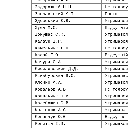
Загоруйко А.Л.
Утрималас
Задорожній М.М.
Не голосу
Заславський Ю.І.
Проти
Здебський Ю.В.
Утримався
Зуєв М.С.
Відсутній
Іонушас С.К.
Утримався
Калаур І.Р.
Утримався
Камельчук Ю.О.
Не голосу
Касай Г.О.
Відсутній
Качура О.А.
Утримався
Кисилевський Д.Д.
Утримався
Кінзбурська В.О.
Утрималас
Клочко А.А.
Утримався
Ковальов А.В.
Не голосу
Ковальчук О.В.
Утримався
Колебошин С.В.
Утримався
Колісник А.С.
Утрималас
Копанчук О.Є.
Відсутня
Копитін І.В.
Утримався