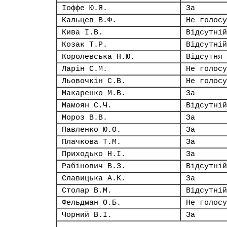
Іоффе Ю.Я.
За
Кальцев В.Ф.
Не голосу
Кива І.В.
Відсутній
Козак Т.Р.
Відсутній
Королевська Н.Ю.
Відсутня
Ларін С.М.
Не голосу
Льовочкін С.В.
Не голосу
Макаренко М.В.
За
Мамоян С.Ч.
Відсутній
Мороз В.В.
За
Павленко Ю.О.
За
Плачкова Т.М.
За
Приходько Н.І.
За
Рабінович В.З.
Відсутній
Славицька А.К.
За
Столар В.М.
Відсутній
Фельдман О.Б.
Не голосу
Чорний В.І.
За