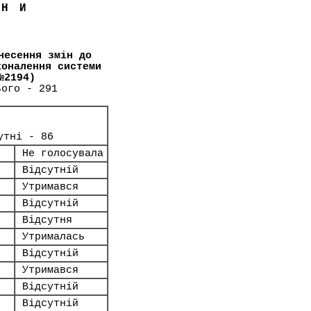
ЇНИ
несення змін до
коналення системи
№2194)
ього - 291
утні - 86
Не голосувала
Відсутній
Утримався
Відсутній
Відсутня
Утрималась
Відсутній
Утримався
Відсутній
Відсутній