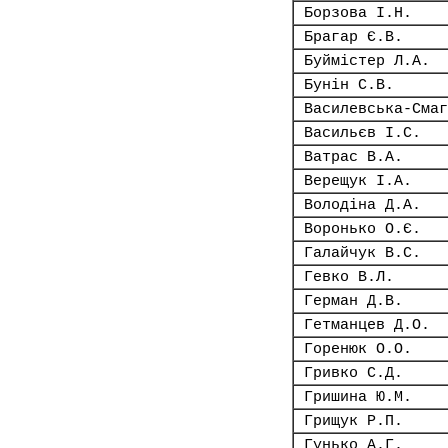
Борзова І.Н.
Брагар Є.В.
Буймістер Л.А.
Бунін С.В.
Василевська-Смаг
Васильєв І.С.
Ватрас В.А.
Верещук І.А.
Володіна Д.А.
Воронько О.Є.
Галайчук В.С.
Гевко В.Л.
Герман Д.В.
Гетманцев Д.О.
Горенюк О.О.
Гривко С.Д.
Гришина Ю.М.
Грищук Р.П.
Гунько А.Г.