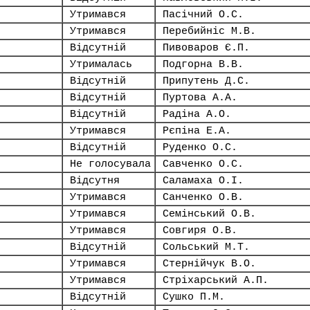
Утримався
Пасічний О.С.
Утримався
Перебийніс М.В.
Відсутній
Пивоваров Є.П.
Утрималась
Подгорна В.В.
Відсутній
Припутень Д.С.
Відсутній
Пуртова А.А.
Відсутній
Радіна А.О.
Утримався
Рєпіна Е.А.
Відсутній
Руденко О.С.
Не голосувала
Савченко О.С.
Відсутня
Саламаха О.І.
Утримався
Санченко О.В.
Утримався
Семінський О.В.
Утримався
Совгиря О.В.
Відсутній
Сольський М.Т.
Утримався
Стернійчук В.О.
Утримався
Стріхарський А.П.
Відсутній
Сушко П.М.