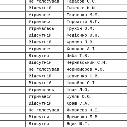
Не голосував
Тарасов О.С.
Відсутній
Тищенко М.М.
Утримався
Ткаченко М.М.
Утримався
Торохтій Б.Г.
Утрималась
Трухін О.М.
Відсутній
Федієнко О.П.
Відсутній
Фролов П.В.
Утримався
Холодов А.І.
Відсутня
Циба Т.В.
Відсутній
Чернявський С.М.
Не голосував
Чорноморов А.О.
Відсутній
Шевченко Є.В.
Відсутній
Шипайло О.І.
Утрималась
Шпак Л.О.
Утримався
Шуляк О.О.
Відсутній
Юраш С.А.
Не голосував
Яковлєва Н.І.
Відсутня
Яременко Б.В.
Відсутня
Яцик Ю.Г.