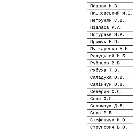
Павлюк М.В.
Пашковський М.І.
Петруняк Є.В.
Підласа Р.А.
Потураєв М.Р.
Прощук Е.П.
Пушкаренко А.М.
Радуцький М.Б.
Рубльов В.В.
Рябуха Т.В.
Саладуха О.В.
Салійчук О.В.
Северин С.С.
Сова О.Г.
Соломчук Д.В.
Соха Р.В.
Стефанчук М.О.
Струневич В.О.