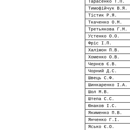
Тарасенко Т.П.
Тимофійчук В.Я.
Тістик Р.Я.
Ткаченко О.М.
Третьякова Г.М.
Устенко О.О.
Фріс І.П.
Халімон П.В.
Хоменко О.В.
Чернєв Є.В.
Чорний Д.С.
Швець С.Ф.
Шинкаренко І.А.
Шол М.В.
Штепа С.С.
Юнаков І.С.
Якименко П.В.
Янченко Г.І.
Ясько Є.О.