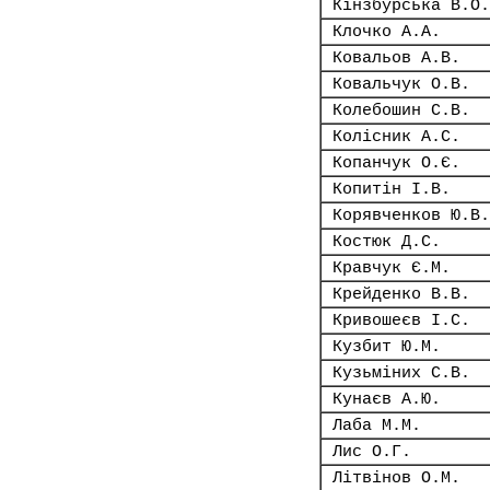
Кінзбурська В.О.
Клочко А.А.
Ковальов А.В.
Ковальчук О.В.
Колебошин С.В.
Колісник А.С.
Копанчук О.Є.
Копитін І.В.
Корявченков Ю.В.
Костюк Д.С.
Кравчук Є.М.
Крейденко В.В.
Кривошеєв І.С.
Кузбит Ю.М.
Кузьміних С.В.
Кунаєв А.Ю.
Лаба М.М.
Лис О.Г.
Літвінов О.М.