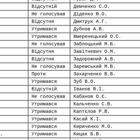
Відсутній
Демченко С.О.
Не голосував
Діденко Ю.О.
Відсутня
Дмитрук А.Г.
Утримався
Дубнов А.В.
Утримався
Жмеренецький О.С.
Не голосував
Заблоцький М.Б.
Відсутня
Завітневич О.М.
Відсутня
Задорожний А.В.
Не голосував
Заремський М.В.
Проти
Захарченко В.В.
Утримався
Зуб В.О.
Відсутній
Іванов В.І.
Не голосував
Кабанов О.Є.
Утримався
Кальченко С.В.
Утримався
Каптєлов Р.В.
Утримався
Касай К.І.
Утримався
Кириченко М.О.
.
Утримався
Кицак Б.В.