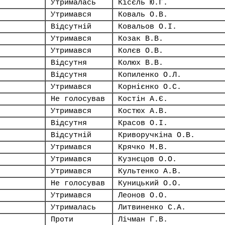
Утрималась
Кісєль Ю.Г.
Утримався
Коваль О.В.
Відсутній
Ковальов О.І.
Утримався
Козак В.В.
Утримався
Колєв О.В.
Відсутня
Колюх В.В.
Відсутня
Копиленко О.Л.
Утримався
Корнієнко О.С.
Не голосував
Костін А.Є.
Утримався
Костюх А.В.
Відсутня
Красов О.І.
Відсутній
Криворучкіна О.В.
Утримався
Крячко М.В.
Утримався
Кузнєцов О.О.
Утримався
Культенко А.В.
Не голосував
Куницький О.О.
Утримався
Леонов О.О.
Утрималась
Литвиненко С.А.
Проти
Лічман Г.В.