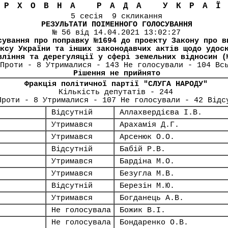
ЕРХОВНА РАДА УКРА
5 сесія 9 скликання
РЕЗУЛЬТАТИ ПОІМЕННОГО ГОЛОСУВАННЯ
№ 56 від 14.04.2021 13:02:27
сування про поправку №1694 до проекту Закону про в
ксу України та інших законодавчих актів щодо удос
вління та дерегуляції у сфері земельних відносин (
Проти - 8 Утрималися - 143 Не голосували - 104 Вс
Рішення не прийнято
Фракція політичної партії "СЛУГА НАРОДУ"
Кількість депутатів - 244
Проти - 8 Утрималися - 107 Не голосували - 42 Відс
Відсутній
Аллахвердієва І.В.
Утримався
Арахамія Д.Г.
Утримався
Арсенюк О.О.
Відсутній
Бабій Р.В.
Утримався
Бардіна М.О.
Утримався
Безугла М.В.
Відсутній
Березін М.Ю.
Утримався
Богданець А.В.
Не голосувала
Божик В.І.
Не голосувала
Бондаренко О.В.