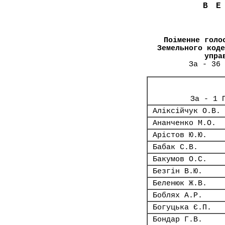
В
Поіменне голо
Земельного коде
упра
За - 36 
За - 1 
Аліксійчук О.В.
Ананченко М.О.
Арістов Ю.Ю.
Бабак С.В.
Бакумов О.С.
Безгін В.Ю.
Беленюк Ж.В.
Боблях А.Р.
Богуцька Є.П.
Бондар Г.В.