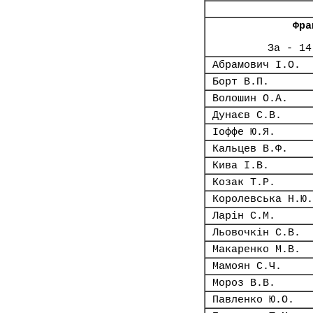
Фра
За - 14
Абрамович І.О.
Борт В.П.
Волошин О.А.
Дунаєв С.В.
Іоффе Ю.Я.
Кальцев В.Ф.
Кива І.В.
Козак Т.Р.
Королевська Н.Ю.
Ларін С.М.
Льовочкін С.В.
Макаренко М.В.
Мамоян С.Ч.
Мороз В.В.
Павленко Ю.О.