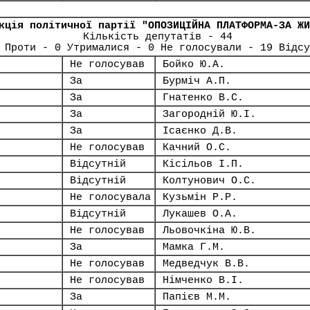
кція політичної партії "ОПОЗИЦІЙНА ПЛАТФОРМА-ЗА ЖИ
Кількість депутатів - 44
 Проти - 0 Утрималися - 0 Не голосували - 19 Відсу
Не голосував
Бойко Ю.А.
За
Бурміч А.П.
За
Гнатенко В.С.
За
Загородній Ю.І.
За
Ісаєнко Д.В.
Не голосував
Качний О.С.
Відсутній
Кісільов І.П.
Відсутній
Колтунович О.С.
Не голосувала
Кузьмін Р.Р.
Відсутній
Лукашев О.А.
Не голосував
Льовочкіна Ю.В.
За
Мамка Г.М.
Не голосував
Медведчук В.В.
Не голосував
Німченко В.І.
За
Папієв М.М.