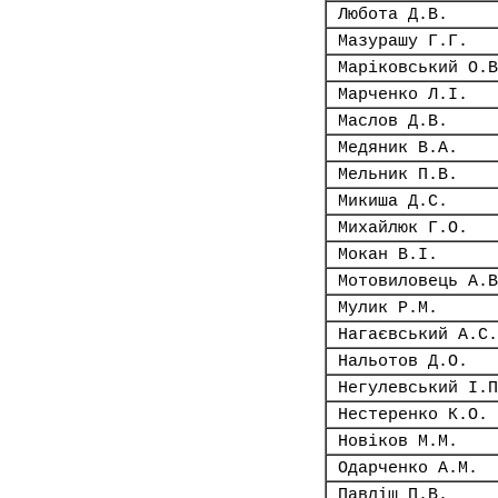
Любота Д.В.
Мазурашу Г.Г.
Маріковський О.В
Марченко Л.І.
Маслов Д.В.
Медяник В.А.
Мельник П.В.
Микиша Д.С.
Михайлюк Г.О.
Мокан В.І.
Мотовиловець А.В
Мулик Р.М.
Нагаєвський А.С.
Нальотов Д.О.
Негулевський І.П
Нестеренко К.О.
Новіков М.М.
Одарченко А.М.
Павліш П.В.