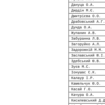
Дануца О.А.
Дирдін М.Є.
Дмитрієва О.О.
Драбовський А.Г.
Дунда О.А.
Жупанин А.В.
Забуранна Л.В.
Загоруйко А.Л.
Задорожній М.М.
Заславський Ю.І.
Здебський Ю.В.
Зуєв М.С.
Іонушас С.К.
Калаур І.Р.
Камельчук Ю.О.
Касай Г.О.
Качура О.А.
Кисилевський Д.Д