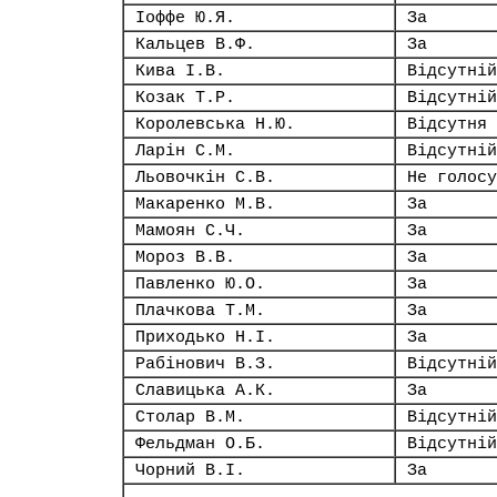
Іоффе Ю.Я.
За
Кальцев В.Ф.
За
Кива І.В.
Відсутній
Козак Т.Р.
Відсутній
Королевська Н.Ю.
Відсутня
Ларін С.М.
Відсутній
Льовочкін С.В.
Не голосу
Макаренко М.В.
За
Мамоян С.Ч.
За
Мороз В.В.
За
Павленко Ю.О.
За
Плачкова Т.М.
За
Приходько Н.І.
За
Рабінович В.З.
Відсутній
Славицька А.К.
За
Столар В.М.
Відсутній
Фельдман О.Б.
Відсутній
Чорний В.І.
За