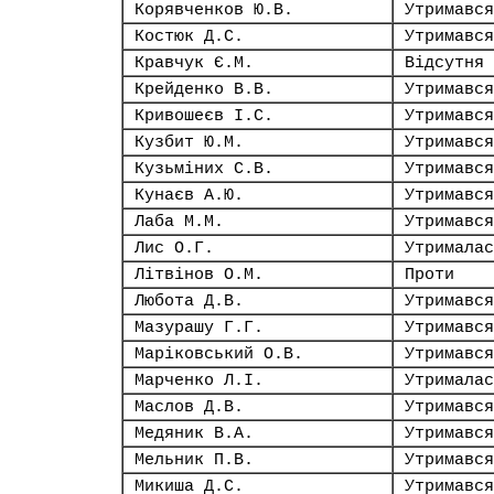
Корявченков Ю.В.
Утримався
Костюк Д.С.
Утримався
Кравчук Є.М.
Відсутня
Крейденко В.В.
Утримався
Кривошеєв І.С.
Утримався
Кузбит Ю.М.
Утримався
Кузьміних С.В.
Утримався
Кунаєв А.Ю.
Утримався
Лаба М.М.
Утримався
Лис О.Г.
Утрималас
Літвінов О.М.
Проти
Любота Д.В.
Утримався
Мазурашу Г.Г.
Утримався
Маріковський О.В.
Утримався
Марченко Л.І.
Утрималас
Маслов Д.В.
Утримався
Медяник В.А.
Утримався
Мельник П.В.
Утримався
Микиша Д.С.
Утримався