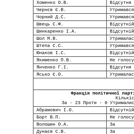
Хоменко О.В.
Відсутня
Чернєв Є.В.
Утримався
Чорний Д.С.
Утримався
Швець С.Ф.
Відсутній
Шинкаренко І.А.
Відсутній
Шол М.В.
Утрималас
Штепа С.С.
Утримався
Юнаков І.С.
Відсутній
Якименко П.В.
Не голосу
Янченко Г.І.
Відсутня
Ясько Є.О.
Утрималас
Фракція політичної парт
Кількі
За - 23 Проти - 0 Утримали
Абрамович І.О.
Відсутній
Борт В.П.
Не голосу
Волошин О.А.
За
Дунаєв С.В.
За