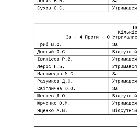
Поляк В.М.
За
Сухов О.С.
Утримався
П
Кількі
За - 4 Проти - 0 Утримали
Гриб В.О.
За
Довгий О.С.
Відсутній
Іванісов Р.В.
Утримався
Лерос Г.Б.
Утримався
Магомедов М.С.
За
Разумков Д.О.
Утримався
Світлична Ю.О.
За
Шенцев Д.О.
Відсутній
Юрченко О.М.
Утримався
Яценко А.В.
Відсутній