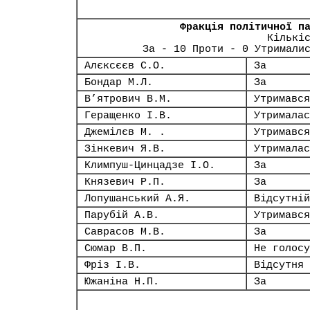
Фракція політичної п
Кількі
За - 10 Проти - 0 Утримали
Алєксєєв С.О.
За
Бондар М.Л.
За
В’ятрович В.М.
Утримався
Геращенко І.В.
Утрималас
Джемілєв М. .
Утримався
Зінкевич Я.В.
Утрималас
Климпуш-Цинцадзе І.О.
За
Князевич Р.П.
За
Лопушанський А.Я.
Відсутній
Парубій А.В.
Утримався
Саврасов М.В.
За
Сюмар В.П.
Не голосу
Фріз І.В.
Відсутня
Южаніна Н.П.
За