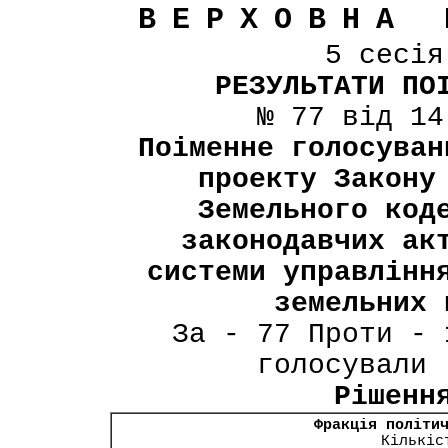
ВЕРХОВНА 
5 сесі
РЕЗУЛЬТАТИ ПО
№ 77 від 14
Поіменне голосуван
проекту Закону
Земельного код
законодавчих ак
системи управлінн
земельних 
За - 77 Проти - 
голосували 
Рішенн
Фракція політи
Кількіс