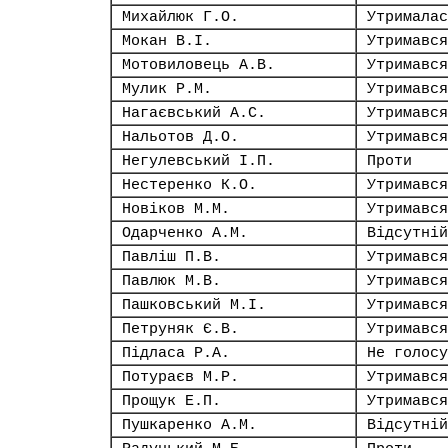
Михайлюк Г.О.
Утрималас
Мокан В.І.
Утримався
Мотовиловець А.В.
Утримався
Мулик Р.М.
Утримався
Нагаєвський А.С.
Утримався
Нальотов Д.О.
Утримався
Негулевський І.П.
Проти
Нестеренко К.О.
Утримався
Новіков М.М.
Утримався
Одарченко А.М.
Відсутній
Павліш П.В.
Утримався
Павлюк М.В.
Утримався
Пашковський М.І.
Утримався
Петруняк Є.В.
Утримався
Підласа Р.А.
Не голосу
Потураєв М.Р.
Утримався
Прощук Е.П.
Утримався
Пушкаренко А.М.
Відсутній