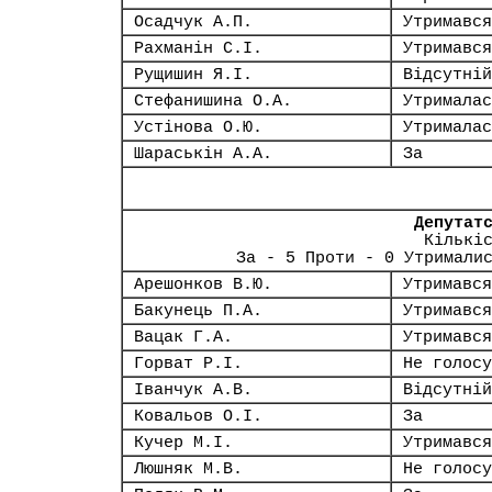
Осадчук А.П.
Утримався
Рахманін С.І.
Утримався
Рущишин Я.І.
Відсутній
Стефанишина О.А.
Утрималас
Устінова О.Ю.
Утрималас
Шараськін А.А.
За
Депутат
Кількі
За - 5 Проти - 0 Утримали
Арешонков В.Ю.
Утримався
Бакунець П.А.
Утримався
Вацак Г.А.
Утримався
Горват Р.І.
Не голосу
Іванчук А.В.
Відсутній
Ковальов О.І.
За
Кучер М.І.
Утримався
Люшняк М.В.
Не голосу