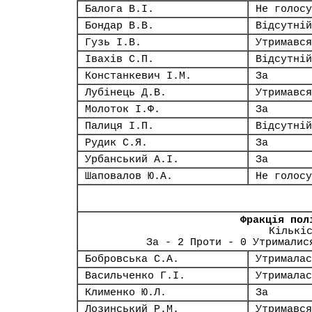
Балога В.І.
Не голосу
Бондар В.В.
Відсутній
Гузь І.В.
Утримався
Івахів С.П.
Відсутній
Констанкевич І.М.
За
Лубінець Д.В.
Утримався
Молоток І.Ф.
За
Палиця І.П.
Відсутній
Рудик С.Я.
За
Урбанський А.І.
За
Шаповалов Ю.А.
Не голосу
Фракція пол
Кількі
За - 2 Проти - 0 Утрималис
Бобровська С.А.
Утрималас
Васильченко Г.І.
Утрималас
Клименко Ю.Л.
За
Лозинський Р.М.
Утримався