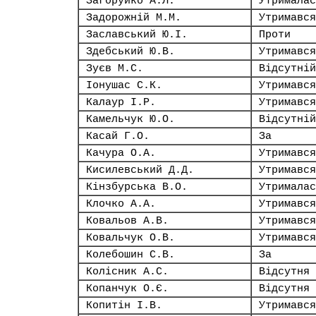
Загоруйко А.Л.
Утрималас
Задорожній М.М.
Утримався
Заславський Ю.І.
Проти
Здебський Ю.В.
Утримався
Зуєв М.С.
Відсутній
Іонушас С.К.
Утримався
Калаур І.Р.
Утримався
Камельчук Ю.О.
Відсутній
Касай Г.О.
За
Качура О.А.
Утримався
Кисилевський Д.Д.
Утримався
Кінзбурська В.О.
Утрималас
Клочко А.А.
Утримався
Ковальов А.В.
Утримався
Ковальчук О.В.
Утримався
Колебошин С.В.
За
Колісник А.С.
Відсутня
Копанчук О.Є.
Відсутня
Копитін І.В.
Утримався