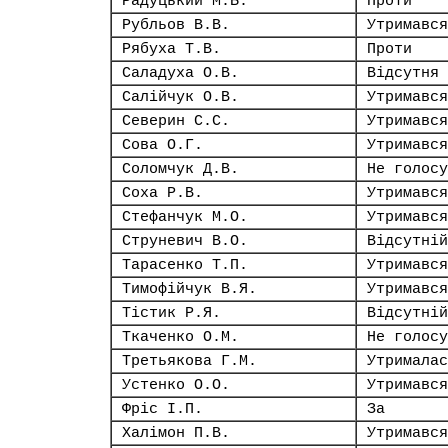
Радуцький М.Б.
Проти
Рубльов В.В.
Утримався
Рябуха Т.В.
Проти
Саладуха О.В.
Відсутня
Салійчук О.В.
Утримався
Северин С.С.
Утримався
Сова О.Г.
Утримався
Соломчук Д.В.
Не голосу
Соха Р.В.
Утримався
Стефанчук М.О.
Утримався
Струневич В.О.
Відсутній
Тарасенко Т.П.
Утримався
Тимофійчук В.Я.
Утримався
Тістик Р.Я.
Відсутній
Ткаченко О.М.
Не голосу
Третьякова Г.М.
Утрималас
Устенко О.О.
Утримався
Фріс І.П.
За
Халімон П.В.
Утримався