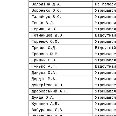
Володіна Д.А.
Не голосу
Воронько О.Є.
Утримався
Галайчук В.С.
Утримався
Гевко В.Л.
Утримався
Герман Д.В.
Утримався
Гетманцев Д.О.
Відсутній
Горенюк О.О.
Утримався
Гривко С.Д.
Відсутній
Гришина Ю.М.
Утрималас
Грищук Р.П.
Утримався
Гунько А.Г.
Відсутній
Дануца О.А.
Утримався
Дирдін М.Є.
Утримався
Дмитрієва О.О.
Утрималас
Драбовський А.Г.
Утримався
Дунда О.А.
Утримався
Жупанин А.В.
Утримався
Забуранна Л.В.
Утрималас