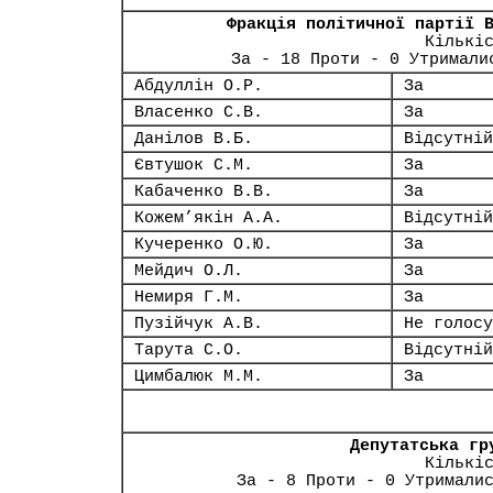
Фракція політичної партії 
Кількі
За - 18 Проти - 0 Утримали
Абдуллін О.Р.
За
Власенко С.В.
За
Данілов В.Б.
Відсутній
Євтушок С.М.
За
Кабаченко В.В.
За
Кожем’якін А.А.
Відсутній
Кучеренко О.Ю.
За
Мейдич О.Л.
За
Немиря Г.М.
За
Пузійчук А.В.
Не голосу
Тарута С.О.
Відсутній
Цимбалюк М.М.
За
Депутатська гр
Кількі
За - 8 Проти - 0 Утримали