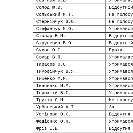
Совгиря О.В.
Утрималас
Солод Ю.В.
Відсутній
Сольський М.Т.
Не голосу
Стернійчук В.О.
Не голосу
Стефанчук М.О.
Утримався
Столар В.М.
Відсутній
Струневич В.О.
Відсутній
Сухов О.С.
Проти
Сюмар В.П.
Утрималас
Тарасов О.С.
Утримався
Тимофійчук В.Я.
Утримався
Тищенко М.М.
Утримався
Ткаченко М.М.
Утримався
Торохтій Б.Г.
Утримався
Трухін О.М.
Не голосу
Урбанський А.І.
За
Устінова О.Ю.
Відсутня
Федієнко О.П.
Утримався
Фріз І.В.
Відсутня