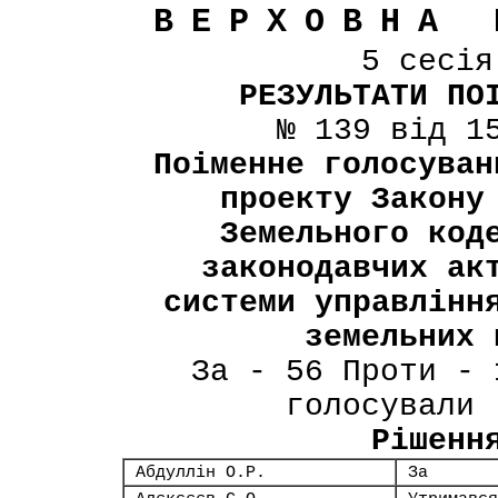
ВЕРХОВНА 
5 сесі
РЕЗУЛЬТАТИ ПО
№ 139 від 1
Поіменне голосуван
проекту Закону
Земельного код
законодавчих ак
системи управлінн
земельних 
За - 56 Проти - 
голосували 
Рішенн
Абдуллін О.Р.
За