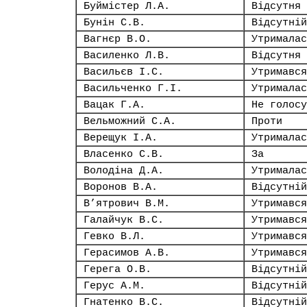
Буймістер Л.А.
Відсутня
Бунін С.В.
Відсутній
Вагнєр В.О.
Утрималас
Василенко Л.В.
Відсутня
Васильєв І.С.
Утримався
Васильченко Г.І.
Утрималас
Вацак Г.А.
Не голосу
Вельможний С.А.
Проти
Верещук І.А.
Утрималас
Власенко С.В.
За
Володіна Д.А.
Утрималас
Воронов В.А.
Відсутній
В’ятрович В.М.
Утримався
Галайчук В.С.
Утримався
Гевко В.Л.
Утримався
Герасимов А.В.
Утримався
Герега О.В.
Відсутній
Герус А.М.
Відсутній
Гнатенко В.С.
Відсутній