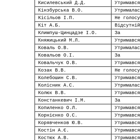
Кисилевський Д.Д.
Утримався
Кінзбурська В.О.
Утрималас
Кісільов І.П.
Не голосу
Кіт А.Б.
Відсутній
Климпуш-Цинцадзе І.О.
За
Княжицький М.Л.
Утримався
Коваль О.В.
Утрималас
Ковальов О.І.
За
Ковальчук О.В.
Утримався
Козак В.В.
Не голосу
Колебошин С.В.
Утримався
Колісник А.С.
Утрималас
Колюх В.В.
Утримався
Констанкевич І.М.
За
Копиленко О.Л.
Утримався
Корнієнко О.С.
Утримався
Корявченков Ю.В.
Утримався
Костін А.Є.
Утримався
Костюх А.В.
Утримався