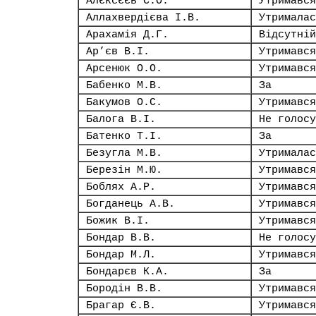
Алєксєєв С.О.
Утримався
Аллахвердієва І.В.
Утрималас
Арахамія Д.Г.
Відсутній
Ар’єв В.І.
Утримався
Арсенюк О.О.
Утримався
Бабенко М.В.
За
Бакумов О.С.
Утримався
Балога В.І.
Не голосу
Батенко Т.І.
За
Безугла М.В.
Утрималас
Березін М.Ю.
Утримався
Боблях А.Р.
Утримався
Богданець А.В.
Утримався
Божик В.І.
Утримався
Бондар В.В.
Не голосу
Бондар М.Л.
Утримався
Бондарєв К.А.
За
Бородін В.В.
Утримався
Брагар Є.В.
Утримався