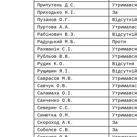
Припутень Д.С.
Утримався
Приходько Н.І.
За
Пузанов О.Г.
Відсутній
Пуртова А.А.
Утрималас
Рабінович В.З.
Відсутній
Радуцький М.Б.
Проти
Рахманін С.І.
Утримався
Рубльов В.В.
Утримався
Рудик К.О.
Відсутня
Рущишин Я.І.
Відсутній
Саврасов М.В.
Утримався
Савчук О.В.
Утрималас
Саламаха О.І.
Утримався
Санченко О.В.
Утримався
Северин С.С.
Утримався
Синютка О.М.
Утримався
Скороход А.К.
За
Соболєв С.В.
За