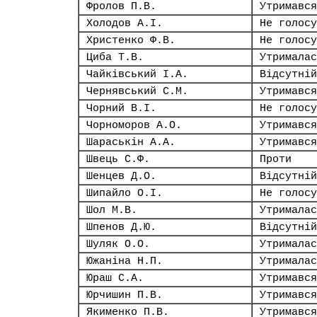
Фролов П.В.
Утримався
Холодов А.І.
Не голосу
Христенко Ф.В.
Не голосу
Циба Т.В.
Утрималас
Чайківський І.А.
Відсутній
Чернявський С.М.
Утримався
Чорний В.І.
Не голосу
Чорноморов А.О.
Утримався
Шараськін А.А.
Утримався
Швець С.Ф.
Проти
Шенцев Д.О.
Відсутній
Шипайло О.І.
Не голосу
Шол М.В.
Утрималас
Шпенов Д.Ю.
Відсутній
Шуляк О.О.
Утрималас
Южаніна Н.П.
Утрималас
Юраш С.А.
Утримався
Юрчишин П.В.
Утримався
Якименко П.В.
Утримався