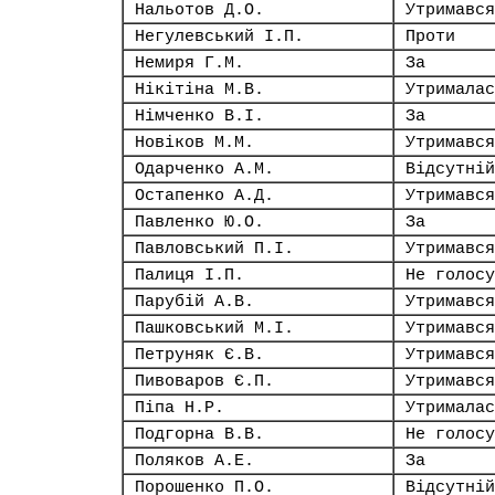
Нальотов Д.О.
Утримався
Негулевський І.П.
Проти
Немиря Г.М.
За
Нікітіна М.В.
Утрималас
Німченко В.І.
За
Новіков М.М.
Утримався
Одарченко А.М.
Відсутній
Остапенко А.Д.
Утримався
Павленко Ю.О.
За
Павловський П.І.
Утримався
Палиця І.П.
Не голосу
Парубій А.В.
Утримався
Пашковський М.І.
Утримався
Петруняк Є.В.
Утримався
Пивоваров Є.П.
Утримався
Піпа Н.Р.
Утрималас
Подгорна В.В.
Не голосу
Поляков А.Е.
За
Порошенко П.О.
Відсутній