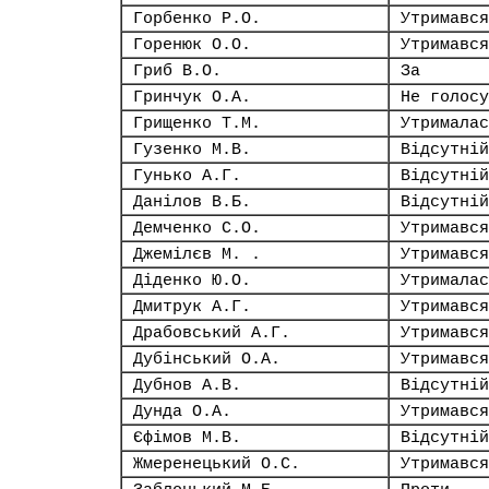
Горбенко Р.О.
Утримався
Горенюк О.О.
Утримався
Гриб В.О.
За
Гринчук О.А.
Не голосу
Грищенко Т.М.
Утрималас
Гузенко М.В.
Відсутній
Гунько А.Г.
Відсутній
Данілов В.Б.
Відсутній
Демченко С.О.
Утримався
Джемілєв М. .
Утримався
Діденко Ю.О.
Утрималас
Дмитрук А.Г.
Утримався
Драбовський А.Г.
Утримався
Дубінський О.А.
Утримався
Дубнов А.В.
Відсутній
Дунда О.А.
Утримався
Єфімов М.В.
Відсутній
Жмеренецький О.С.
Утримався