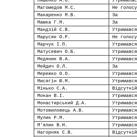
Ляшенко А.О.
Утрималас
Магомедов М.С.
Не голосу
Макаренко М.В.
За
Мамка Г.М.
За
Мандзій С.В.
Утримався
Марусяк О.Р.
Не голосу
Марчук І.П.
Утримався
Матусевич О.Б.
Утримався
Медяник В.А.
Утримався
Мейдич О.Л.
За
Мережко О.О.
Утримався
Мисягін Ю.М.
Утримався
Мінько С.А.
Відсутній
Мокан В.І.
Утримався
Монастирський Д.А.
Утримався
Мотовиловець А.В.
Утримався
Мулик Р.М.
Утримався
М’ялик В.Н.
Утримався
Нагорняк С.В.
Відсутній