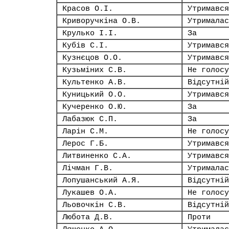
Красов О.І.
Утримався
Криворучкіна О.В.
Утрималас
Крулько І.І.
За
Кубів С.І.
Утримався
Кузнєцов О.О.
Утримався
Кузьміних С.В.
Не голосу
Культенко А.В.
Відсутній
Куницький О.О.
Утримався
Кучеренко О.Ю.
За
Лабазюк С.П.
За
Ларін С.М.
Не голосу
Лерос Г.Б.
Утримався
Литвиненко С.А.
Утримався
Лічман Г.В.
Утрималас
Лопушанський А.Я.
Відсутній
Лукашев О.А.
Не голосу
Льовочкін С.В.
Відсутній
Любота Д.В.
Проти