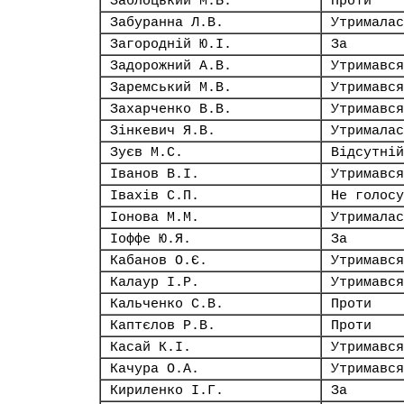
Заблоцький М.Б.
Проти
Забуранна Л.В.
Утрималас
Загородній Ю.І.
За
Задорожний А.В.
Утримався
Заремський М.В.
Утримався
Захарченко В.В.
Утримався
Зінкевич Я.В.
Утрималас
Зуєв М.С.
Відсутній
Іванов В.І.
Утримався
Івахів С.П.
Не голосу
Іонова М.М.
Утрималас
Іоффе Ю.Я.
За
Кабанов О.Є.
Утримався
Калаур І.Р.
Утримався
Кальченко С.В.
Проти
Каптєлов Р.В.
Проти
Касай К.І.
Утримався
Качура О.А.
Утримався
Кириленко І.Г.
За