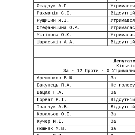
Осадчук А.П.
Утримався
Рахманін С.І.
Відсутній
Рущишин Я.І.
Утримався
Стефанишина О.А.
Утрималас
Устінова О.Ю.
Утрималас
Шараськін А.А.
Відсутній
Депутат
Кількі
За - 12 Проти - 0 Утримали
Арешонков В.Ю.
За
Бакунець П.А.
Не голосу
Вацак Г.А.
За
Горват Р.І.
Відсутній
Іванчук А.В.
Відсутній
Ковальов О.І.
За
Кучер М.І.
За
Люшняк М.В.
За