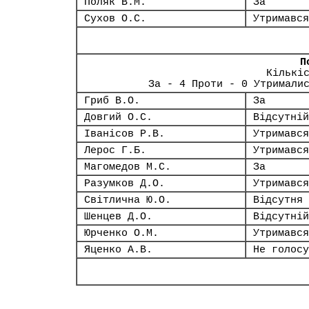
Поляк В.М.
За
Сухов О.С.
Утримався
П
Кількі
За - 4 Проти - 0 Утримали
Гриб В.О.
За
Довгий О.С.
Відсутній
Іванісов Р.В.
Утримався
Лерос Г.Б.
Утримався
Магомедов М.С.
За
Разумков Д.О.
Утримався
Світлична Ю.О.
Відсутня
Шенцев Д.О.
Відсутній
Юрченко О.М.
Утримався
Яценко А.В.
Не голосу