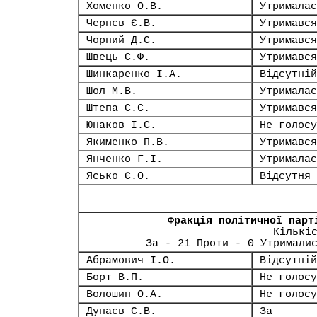
Хоменко О.В.
Утрималас
Чернєв Є.В.
Утримався
Чорний Д.С.
Утримався
Швець С.Ф.
Утримався
Шинкаренко І.А.
Відсутній
Шол М.В.
Утрималас
Штепа С.С.
Утримався
Юнаков І.С.
Не голосу
Якименко П.В.
Утримався
Янченко Г.І.
Утрималас
Ясько Є.О.
Відсутня
Фракція політичної парт
Кількі
За - 21 Проти - 0 Утримали
Абрамович І.О.
Відсутній
Борт В.П.
Не голосу
Волошин О.А.
Не голосу
Дунаєв С.В.
За