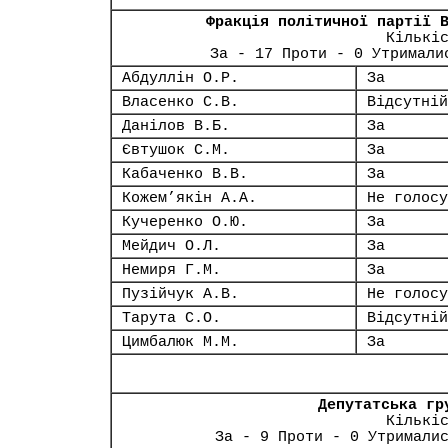
Фракція політичної партії 
Кількі
За - 17 Проти - 0 Утримали
Абдуллін О.Р.
За
Власенко С.В.
Відсутній
Данілов В.Б.
За
Євтушок С.М.
За
Кабаченко В.В.
За
Кожем’якін А.А.
Не голосу
Кучеренко О.Ю.
За
Мейдич О.Л.
За
Немиря Г.М.
За
Пузійчук А.В.
Не голосу
Тарута С.О.
Відсутній
Цимбалюк М.М.
За
Депутатська гр
Кількі
За - 9 Проти - 0 Утримали