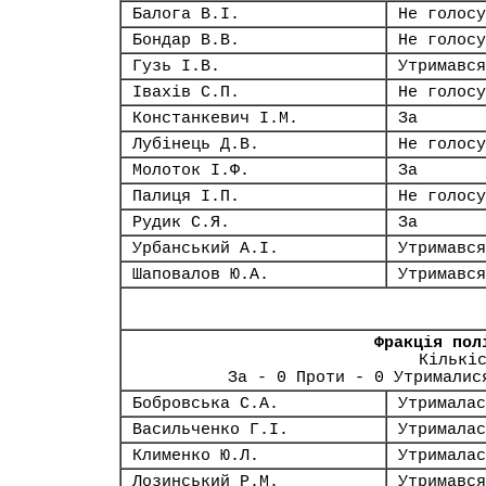
Балога В.І.
Не голосу
Бондар В.В.
Не голосу
Гузь І.В.
Утримався
Івахів С.П.
Не голосу
Констанкевич І.М.
За
Лубінець Д.В.
Не голосу
Молоток І.Ф.
За
Палиця І.П.
Не голосу
Рудик С.Я.
За
Урбанський А.І.
Утримався
Шаповалов Ю.А.
Утримався
Фракція пол
Кількі
За - 0 Проти - 0 Утрималис
Бобровська С.А.
Утрималас
Васильченко Г.І.
Утрималас
Клименко Ю.Л.
Утрималас
Лозинський Р.М.
Утримався