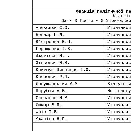
Фракція політичної п
Кількі
За - 0 Проти - 0 Утрималис
Алєксєєв С.О.
Утримався
Бондар М.Л.
Утримався
В’ятрович В.М.
Утримався
Геращенко І.В.
Утрималас
Джемілєв М. .
Утримався
Зінкевич Я.В.
Утрималас
Климпуш-Цинцадзе І.О.
Утрималас
Князевич Р.П.
Утримався
Лопушанський А.Я.
Відсутній
Парубій А.В.
Не голосу
Саврасов М.В.
Утримався
Сюмар В.П.
Утрималас
Фріз І.В.
Утрималас
Южаніна Н.П.
Утрималас