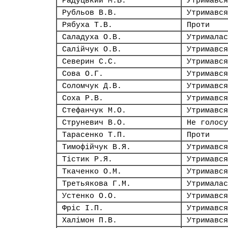
Радуцький М.Б.
Утримався
Рубльов В.В.
Утримався
Рябуха Т.В.
Проти
Саладуха О.В.
Утрималас
Салійчук О.В.
Утримався
Северин С.С.
Утримався
Сова О.Г.
Утримався
Соломчук Д.В.
Утримався
Соха Р.В.
Утримався
Стефанчук М.О.
Утримався
Струневич В.О.
Не голосу
Тарасенко Т.П.
Проти
Тимофійчук В.Я.
Утримався
Тістик Р.Я.
Утримався
Ткаченко О.М.
Утримався
Третьякова Г.М.
Утрималас
Устенко О.О.
Утримався
Фріс І.П.
Утримався
Халімон П.В.
Утримався