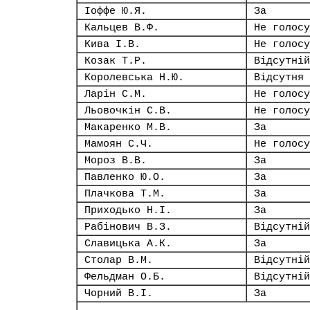
Іоффе Ю.Я.
За
Кальцев В.Ф.
Не голосу
Кива І.В.
Не голосу
Козак Т.Р.
Відсутній
Королевська Н.Ю.
Відсутня
Ларін С.М.
Не голосу
Льовочкін С.В.
Не голосу
Макаренко М.В.
За
Мамоян С.Ч.
Не голосу
Мороз В.В.
За
Павленко Ю.О.
За
Плачкова Т.М.
За
Приходько Н.І.
За
Рабінович В.З.
Відсутній
Славицька А.К.
За
Столар В.М.
Відсутній
Фельдман О.Б.
Відсутній
Чорний В.І.
За