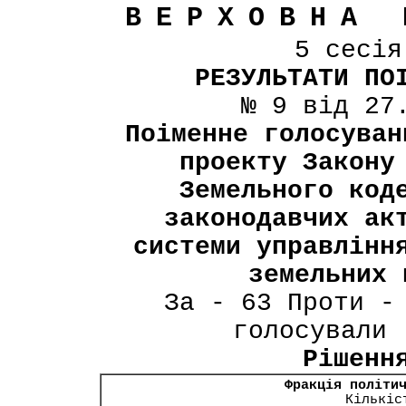
ВЕРХОВНА 
5 сесі
РЕЗУЛЬТАТИ ПО
№ 9 від 27
Поіменне голосуван
проекту Закону
Земельного код
законодавчих ак
системи управлінн
земельних 
За - 63 Проти -
голосували 
Рішенн
Фракція політи
Кількіс