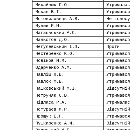
Михайлюк Г.О.
Утрималас
Мокан В.І.
Утримався
Мотовиловець А.В.
Не голосу
Мулик Р.М.
Утримався
Нагаєвський А.С.
Утримався
Нальотов Д.О.
Утримався
Негулевський І.П.
Проти
Нестеренко К.О.
Утримався
Новіков М.М.
Утримався
Одарченко А.М.
Утримався
Павліш П.В.
Утримався
Павлюк М.В.
Утримався
Пашковський М.І.
Відсутній
Петруняк Є.В.
Утримався
Підласа Р.А.
Утрималас
Потураєв М.Р.
Відсутній
Прощук Е.П.
Утримався
Пушкаренко А.М.
Відсутній