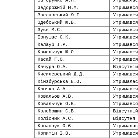
Загоруйко А.Л.
Утрималас
Задорожній М.М.
Утримався
Заславський Ю.І.
Утримався
Здебський Ю.В.
Утримався
Зуєв М.С.
Утримався
Іонушас С.К.
Утримався
Калаур І.Р.
Утримався
Камельчук Ю.О.
Утримався
Касай Г.О.
Утримався
Качура О.А.
Відсутній
Кисилевський Д.Д.
Утримався
Кінзбурська В.О.
Утрималас
Клочко А.А.
Утримався
Ковальов А.В.
Утримався
Ковальчук О.В.
Утримався
Колебошин С.В.
Відсутній
Колісник А.С.
Відсутня
Копанчук О.Є.
Утрималас
Копитін І.В.
Утримався