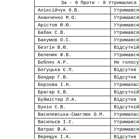
За - 0 Проти - 8 Утрималися
Аліксійчук О.В.
Утримався
Ананченко М.О.
Утримався
Арістов Ю.Ю.
Утримався
Бабак С.В.
Утримався
Бакумов О.С.
Утримався
Безгін В.Ю.
Відсутній
Беленюк Ж.В.
Утримався
Боблях А.Р.
Не голосу
Богуцька Є.П.
Відсутня
Бондар Г.В.
Відсутня
Борзова І.Н.
Утрималас
Брагар Є.В.
Відсутній
Буймістер Л.А.
Відсутня
Бунін С.В.
Відсутній
Василевська-Смаглюк О.М.
Утрималас
Васильєв І.С.
Утримався
Ватрас В.А.
Утримався
Верещук І.А.
Відсутня