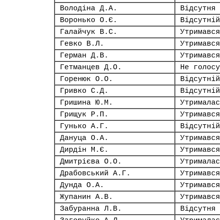
Володіна Д.А.
Відсутня
Воронько О.Є.
Відсутній
Галайчук В.С.
Утримався
Гевко В.Л.
Утримався
Герман Д.В.
Утримався
Гетманцев Д.О.
Не голосу
Горенюк О.О.
Відсутній
Гривко С.Д.
Відсутній
Гришина Ю.М.
Утрималас
Грищук Р.П.
Утримався
Гунько А.Г.
Відсутній
Дануца О.А.
Утримався
Дирдін М.Є.
Утримався
Дмитрієва О.О.
Утрималас
Драбовський А.Г.
Утримався
Дунда О.А.
Утримався
Жупанин А.В.
Утримався
Забуранна Л.В.
Відсутня