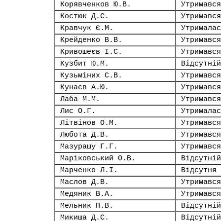
Корявченков Ю.В.
Утримався
Костюк Д.С.
Утримався
Кравчук Є.М.
Утрималас
Крейденко В.В.
Утримався
Кривошеєв І.С.
Утримався
Кузбит Ю.М.
Відсутній
Кузьміних С.В.
Утримався
Кунаєв А.Ю.
Утримався
Лаба М.М.
Утримався
Лис О.Г.
Утрималас
Літвінов О.М.
Утримався
Любота Д.В.
Утримався
Мазурашу Г.Г.
Утримався
Маріковський О.В.
Відсутній
Марченко Л.І.
Відсутня
Маслов Д.В.
Утримався
Медяник В.А.
Утримався
Мельник П.В.
Відсутній
Микиша Д.С.
Відсутній