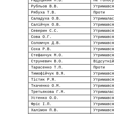
Радуцький М.Б.
Не голосу
Рубльов В.В.
Утримався
Рябуха Т.В.
Проти
Саладуха О.В.
Утрималас
Салійчук О.В.
Утримався
Северин С.С.
Утримався
Сова О.Г.
Утримався
Соломчук Д.В.
Утримався
Соха Р.В.
Утримався
Стефанчук М.О.
Утримався
Струневич В.О.
Відсутній
Тарасенко Т.П.
Проти
Тимофійчук В.Я.
Утримався
Тістик Р.Я.
Утримався
Ткаченко О.М.
Утримався
Третьякова Г.М.
Утрималас
Устенко О.О.
Утримався
Фріс І.П.
Утримався
Халімон П.В.
Утримався