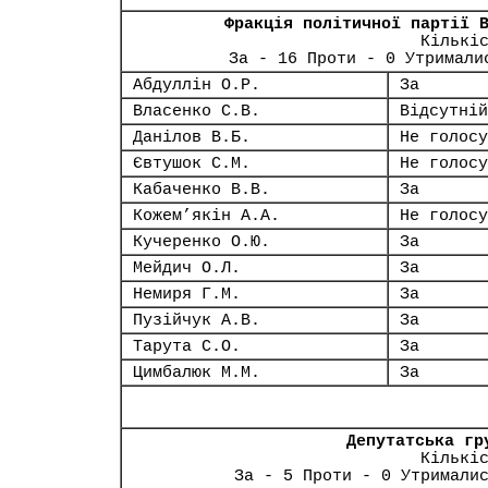
Фракція політичної партії 
Кількі
За - 16 Проти - 0 Утримали
Абдуллін О.Р.
За
Власенко С.В.
Відсутній
Данілов В.Б.
Не голосу
Євтушок С.М.
Не голосу
Кабаченко В.В.
За
Кожем’якін А.А.
Не голосу
Кучеренко О.Ю.
За
Мейдич О.Л.
За
Немиря Г.М.
За
Пузійчук А.В.
За
Тарута С.О.
За
Цимбалюк М.М.
За
Депутатська гр
Кількі
За - 5 Проти - 0 Утримали