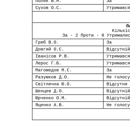
Поляк В.М.
За
Сухов О.С.
Утримався
П
Кількі
За - 2 Проти - 0 Утримали
Гриб В.О.
За
Довгий О.С.
Відсутній
Іванісов Р.В.
Утримався
Лерос Г.Б.
Утримався
Магомедов М.С.
За
Разумков Д.О.
Не голосу
Світлична Ю.О.
Відсутня
Шенцев Д.О.
Відсутній
Юрченко О.М.
Відсутній
Яценко А.В.
Не голосу