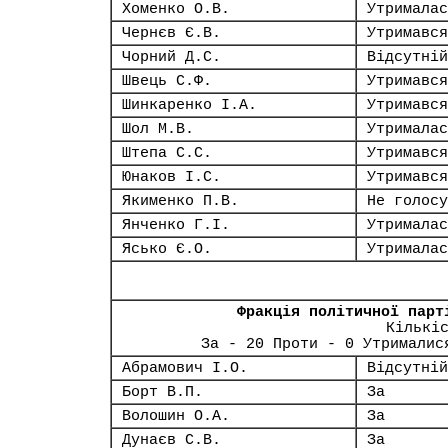
Хоменко О.В.
Утрималас
Чернєв Є.В.
Утримався
Чорний Д.С.
Відсутній
Швець С.Ф.
Утримався
Шинкаренко І.А.
Утримався
Шол М.В.
Утрималас
Штепа С.С.
Утримався
Юнаков І.С.
Утримався
Якименко П.В.
Не голосу
Янченко Г.І.
Утрималас
Ясько Є.О.
Утрималас
Фракція політичної парт
Кількі
За - 20 Проти - 0 Утрималис
Абрамович І.О.
Відсутній
Борт В.П.
За
Волошин О.А.
За
Дунаєв С.В.
За