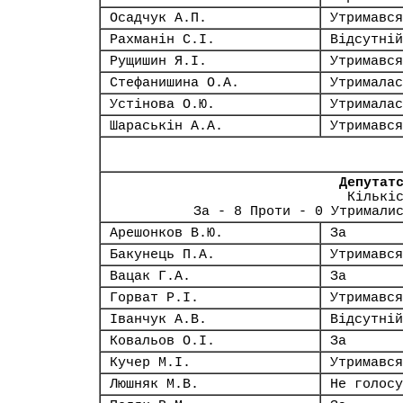
Осадчук А.П.
Утримався
Рахманін С.І.
Відсутній
Рущишин Я.І.
Утримався
Стефанишина О.А.
Утрималас
Устінова О.Ю.
Утрималас
Шараськін А.А.
Утримався
Депутат
Кількі
За - 8 Проти - 0 Утримали
Арешонков В.Ю.
За
Бакунець П.А.
Утримався
Вацак Г.А.
За
Горват Р.І.
Утримався
Іванчук А.В.
Відсутній
Ковальов О.І.
За
Кучер М.І.
Утримався
Люшняк М.В.
Не голосу