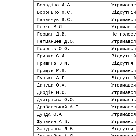
Володіна Д.А.
Утрималас
Воронько О.Є.
Відсутній
Галайчук В.С.
Утримався
Гевко В.Л.
Утримався
Герман Д.В.
Не голосу
Гетманцев Д.О.
Утримався
Горенюк О.О.
Утримався
Гривко С.Д.
Відсутній
Гришина Ю.М.
Відсутня
Грищук Р.П.
Утримався
Гунько А.Г.
Відсутній
Дануца О.А.
Утримався
Дирдін М.Є.
Утримався
Дмитрієва О.О.
Утрималас
Драбовський А.Г.
Утримався
Дунда О.А.
Утримався
Жупанин А.В.
Утримався
Забуранна Л.В.
Відсутня