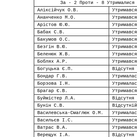
За - 2 Проти - 8 Утрималися
Аліксійчук О.В.
Утримався
Ананченко М.О.
Утримався
Арістов Ю.Ю.
Утримався
Бабак С.В.
Утримався
Бакумов О.С.
Утримався
Безгін В.Ю.
Утримався
Беленюк Ж.В.
Утримався
Боблях А.Р.
Утримався
Богуцька Є.П.
Відсутня
Бондар Г.В.
Утрималас
Борзова І.Н.
Утрималас
Брагар Є.В.
Утримався
Буймістер Л.А.
Відсутня
Бунін С.В.
Відсутній
Василевська-Смаглюк О.М.
Утрималас
Васильєв І.С.
Утримався
Ватрас В.А.
Утримався
Верещук І.А.
Відсутня