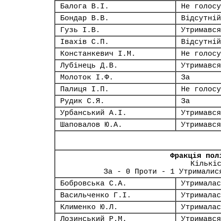
Балога В.І.
Не голосу
Бондар В.В.
Відсутній
Гузь І.В.
Утримався
Івахів С.П.
Відсутній
Констанкевич І.М.
Не голосу
Лубінець Д.В.
Утримався
Молоток І.Ф.
За
Палиця І.П.
Не голосу
Рудик С.Я.
За
Урбанський А.І.
Утримався
Шаповалов Ю.А.
Утримався
Фракція пол
Кількі
За - 0 Проти - 1 Утрималис
Бобровська С.А.
Утрималас
Васильченко Г.І.
Утрималас
Клименко Ю.Л.
Утрималас
Лозинський Р.М.
Утримався