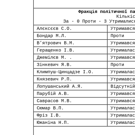
Фракція політичної п
Кількі
За - 0 Проти - 3 Утрималис
Алєксєєв С.О.
Утримався
Бондар М.Л.
Проти
В’ятрович В.М.
Утримався
Геращенко І.В.
Утрималас
Джемілєв М. .
Утримався
Зінкевич Я.В.
Проти
Климпуш-Цинцадзе І.О.
Утрималас
Князевич Р.П.
Утримався
Лопушанський А.Я.
Відсутній
Парубій А.В.
Утримався
Саврасов М.В.
Утримався
Сюмар В.П.
Утрималас
Фріз І.В.
Утрималас
Южаніна Н.П.
Утрималас