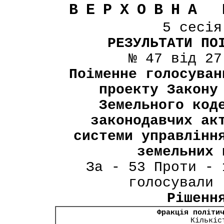
ВЕРХОВНА 
5 сесі
РЕЗУЛЬТАТИ ПО
№ 47 від 27
Поіменне голосуван
проекту Закону
Земельного код
законодавчих ак
системи управлінн
земельних 
За - 53 Проти - 
голосували 
Рішенн
Фракція політи
Кількіс