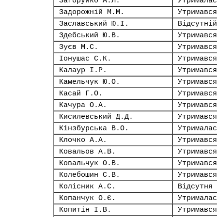
Загоруйко А.Л.
Утрималас
Задорожній М.М.
Утримався
Заславський Ю.І.
Відсутній
Здебський Ю.В.
Утримався
Зуєв М.С.
Утримався
Іонушас С.К.
Утримався
Калаур І.Р.
Утримався
Камельчук Ю.О.
Утримався
Касай Г.О.
Утримався
Качура О.А.
Утримався
Кисилевський Д.Д.
Утримався
Кінзбурська В.О.
Утрималас
Клочко А.А.
Утримався
Ковальов А.В.
Утримався
Ковальчук О.В.
Утримався
Колебошин С.В.
Утримався
Колісник А.С.
Відсутня
Копанчук О.Є.
Утрималас
Копитін І.В.
Утримався