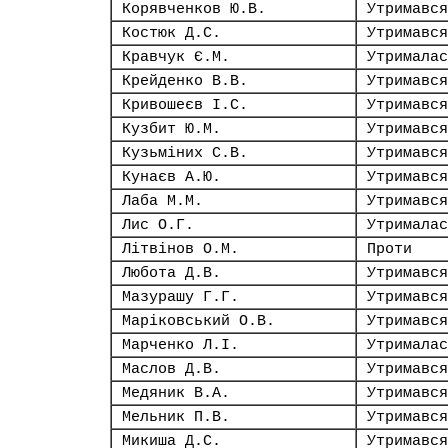
Корявченков Ю.В.
Утримався
Костюк Д.С.
Утримався
Кравчук Є.М.
Утрималас
Крейденко В.В.
Утримався
Кривошеєв І.С.
Утримався
Кузбит Ю.М.
Утримався
Кузьміних С.В.
Утримався
Кунаєв А.Ю.
Утримався
Лаба М.М.
Утримався
Лис О.Г.
Утрималас
Літвінов О.М.
Проти
Любота Д.В.
Утримався
Мазурашу Г.Г.
Утримався
Маріковський О.В.
Утримався
Марченко Л.І.
Утрималас
Маслов Д.В.
Утримався
Медяник В.А.
Утримався
Мельник П.В.
Утримався
Микиша Д.С.
Утримався