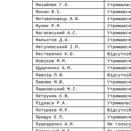
Михайлюк Г.О.
Утрималас
Мокан В.І.
Утримався
Мотовиловець А.В.
Утримався
Мулик Р.М.
Утримався
Нагаєвський А.С.
Утримався
Нальотов Д.О.
Утримався
Негулевський І.П.
Утримався
Нестеренко К.О.
Відсутній
Новіков М.М.
Утримався
Одарченко А.М.
Утримався
Павліш П.В.
Відсутній
Павлюк М.В.
Утримався
Пашковський М.І.
Утримався
Петруняк Є.В.
Утримався
Підласа Р.А.
Утрималас
Потураєв М.Р.
Відсутній
Прощук Е.П.
Утримався
Пушкаренко А.М.
Не голосу