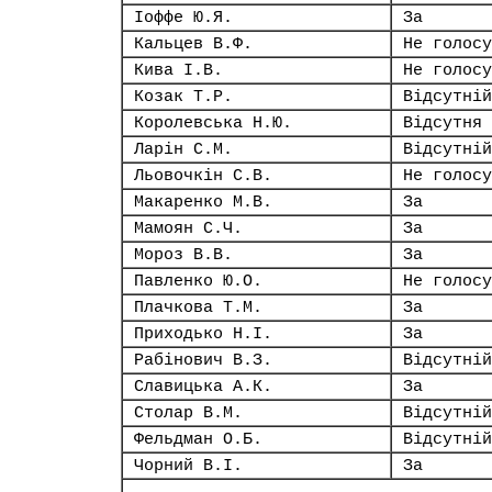
Іоффе Ю.Я.
За
Кальцев В.Ф.
Не голосу
Кива І.В.
Не голосу
Козак Т.Р.
Відсутній
Королевська Н.Ю.
Відсутня
Ларін С.М.
Відсутній
Льовочкін С.В.
Не голосу
Макаренко М.В.
За
Мамоян С.Ч.
За
Мороз В.В.
За
Павленко Ю.О.
Не голосу
Плачкова Т.М.
За
Приходько Н.І.
За
Рабінович В.З.
Відсутній
Славицька А.К.
За
Столар В.М.
Відсутній
Фельдман О.Б.
Відсутній
Чорний В.І.
За