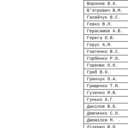
Воронов В.А.
В’ятрович В.М.
Галайчук В.С.
Гевко В.Л.
Герасимов А.В.
Герега О.В.
Герус А.М.
Гнатенко В.С.
Горбенко Р.О.
Горенюк О.О.
Гриб В.О.
Гринчук О.А.
Грищенко Т.М.
Гузенко М.В.
Гунько А.Г.
Данілов В.Б.
Демченко С.О.
Джемілєв М. .
Діденко Ю.О.