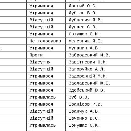
Утримався
Довгий О.С.
Утримався
Дубіль В.О.
Відсутній
Дубневич Я.В.
Відсутній
Дунаєв С.В.
Утримався
Євтушок С.М.
Не голосував
Железняк Я.І.
.
Утримався
Жупанин А.В.
Проти
Забродський М.В.
Відсутня
Завітневич О.М.
Відсутній
Загоруйко А.Л.
Утримався
Задорожній М.М.
Утримався
Заславський Ю.І.
Утримався
Здебський Ю.В.
Утрималась
Зуб В.О.
Утримався
Іванісов Р.В.
Відсутній
Іванчук А.В.
Відсутній
Івченко В.Є.
Утрималась
Іонушас С.К.