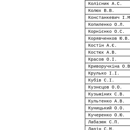
Колісник А.С.
Колюх В.В.
Констанкевич І.М
Копиленко О.Л.
Корнієнко О.С.
Корявченков Ю.В.
Костін А.Є.
Костюх А.В.
Красов О.І.
Криворучкіна О.В
Крулько І.І.
Кубів С.І.
Кузнєцов О.О.
Кузьміних С.В.
Культенко А.В.
Куницький О.О.
Кучеренко О.Ю.
Лабазюк С.П.
Ларін С.М.