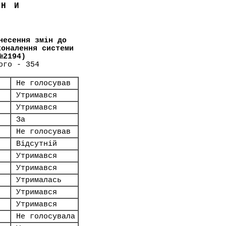
ЇНИ
несення змін до
коналення системи
№2194)
ого - 354
Не голосував
Утримався
Утримався
За
Не голосував
Відсутній
Утримався
Утримався
Утрималась
Утримався
Утримався
Не голосувала