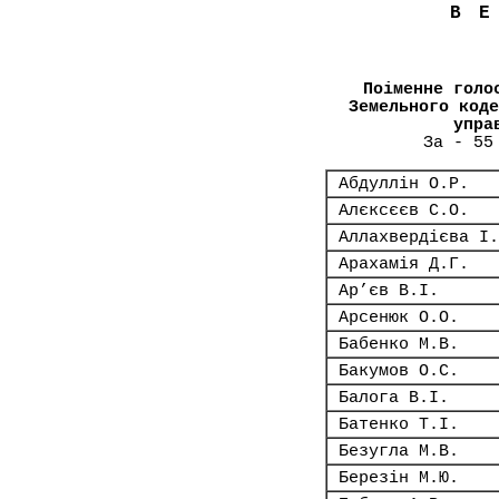
В
Поіменне голо
Земельного коде
упра
За - 55
Абдуллін О.Р.
Алєксєєв С.О.
Аллахвердієва І.
Арахамія Д.Г.
Ар’єв В.І.
Арсенюк О.О.
Бабенко М.В.
Бакумов О.С.
Балога В.І.
Батенко Т.І.
Безугла М.В.
Березін М.Ю.