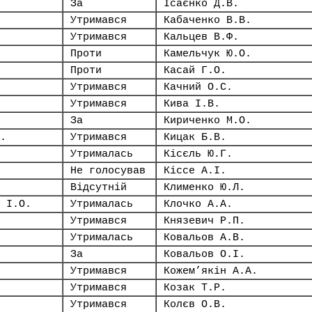
За
Ісаєнко Д.В.
Утримався
Кабаченко В.В.
Утримався
Кальцев В.Ф.
Проти
Камельчук Ю.О.
Проти
Касай Г.О.
Утримався
Качний О.С.
Утримався
Кива І.В.
За
Кириченко М.О.
.
Утримався
Кицак Б.В.
Утрималась
Кісєль Ю.Г.
Не голосував
Кіссе А.І.
Відсутній
Клименко Ю.Л.
 І.О.
Утрималась
Клочко А.А.
Утримався
Князевич Р.П.
Утрималась
Ковальов А.В.
За
Ковальов О.І.
Утримався
Кожем’якін А.А.
Утримався
Козак Т.Р.
Утримався
Колєв О.В.