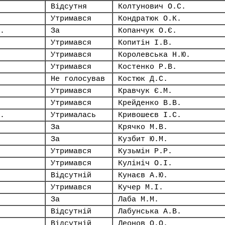
Відсутня
Колтунович О.С.
Утримався
Кондратюк О.К.
.
За
Копанчук О.Є.
Утримався
Копитін І.В.
Утримався
Королевська Н.Ю.
Утримався
Костенко Р.В.
Не голосував
Костюк Д.С.
Утримався
Кравчук Є.М.
Утримався
Крейденко В.В.
.
Утрималась
Кривошеєв І.С.
За
Крячко М.В.
За
Кузбит Ю.М.
Утримався
Кузьмін Р.Р.
Утримався
Кулініч О.І.
Відсутній
Кунаєв А.Ю.
Утримався
Кучер М.І.
За
Лаба М.М.
Відсутній
Лабунська А.В.
Відсутній
Леонов О.О.