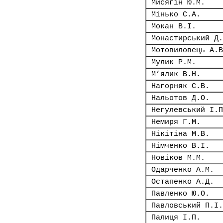
Мисягін Ю.М.
Мінько С.А.
Мокан В.І.
Монастирський Д.
Мотовиловець А.В
Мулик Р.М.
М’ялик В.Н.
Нагорняк С.В.
Нальотов Д.О.
Негулевський І.П
Немиря Г.М.
Нікітіна М.В.
Німченко В.І.
Новіков М.М.
Одарченко А.М.
Остапенко А.Д.
Павленко Ю.О.
Павловський П.І.
Палиця І.П.