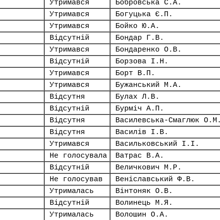
Утримався
Бобровська С.А.
Утримався
Богуцька Є.П.
Утримався
Бойко Ю.А.
Відсутній
Бондар Г.В.
Утримався
Бондаренко О.В.
Відсутній
Борзова І.Н.
Утримався
Борт В.П.
Утримався
Бужанський М.А.
Відсутня
Булах Л.В.
Відсутній
Бурміч А.П.
Відсутня
Василевська-Смаглюк О.М
Відсутня
Василів І.В.
Утримався
Васильковський І.І.
Не голосувала
Ватрас В.А.
Відсутній
Величкович М.Р.
Не голосував
Веніславський Ф.В.
Утрималась
Вінтоняк О.В.
Відсутній
Волинець М.Я.
Утрималась
Волошин О.А.