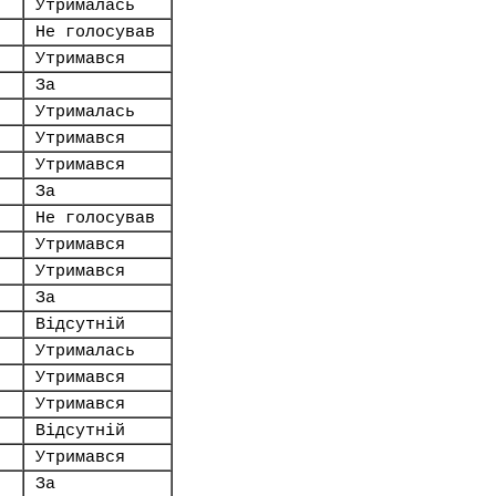
Утрималась
Не голосував
Утримався
За
Утрималась
Утримався
Утримався
За
Не голосував
Утримався
Утримався
За
Відсутній
Утрималась
Утримався
Утримався
Відсутній
Утримався
За