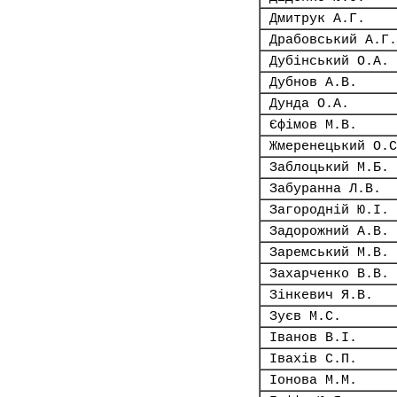
Дмитрук А.Г.
Драбовський А.Г.
Дубінський О.А.
Дубнов А.В.
Дунда О.А.
Єфімов М.В.
Жмеренецький О.С
Заблоцький М.Б.
Забуранна Л.В.
Загородній Ю.І.
Задорожний А.В.
Заремський М.В.
Захарченко В.В.
Зінкевич Я.В.
Зуєв М.С.
Іванов В.І.
Івахів С.П.
Іонова М.М.