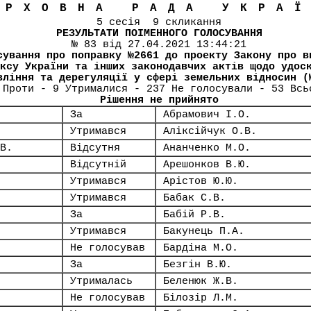
ЕРХОВНА РАДА УКРА
5 сесія 9 скликання
РЕЗУЛЬТАТИ ПОІМЕННОГО ГОЛОСУВАННЯ
№ 83 від 27.04.2021 13:44:21
сування про поправку №2661 до проекту Закону про в
ксу України та інших законодавчих актів щодо удос
вління та дерегуляції у сфері земельних відносин (
 Проти - 9 Утрималися - 237 Не голосували - 53 Всь
Рішення не прийнято
За
Абрамович І.О.
Утримався
Аліксійчук О.В.
В.
Відсутня
Ананченко М.О.
Відсутній
Арешонков В.Ю.
Утримався
Арістов Ю.Ю.
Утримався
Бабак С.В.
За
Бабій Р.В.
Утримався
Бакунець П.А.
Не голосував
Бардіна М.О.
За
Безгін В.Ю.
Утрималась
Беленюк Ж.В.
Не голосував
Білозір Л.М.