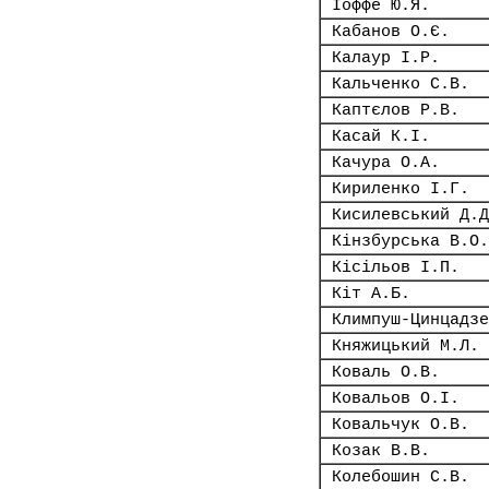
Іоффе Ю.Я.
Кабанов О.Є.
Калаур І.Р.
Кальченко С.В.
Каптєлов Р.В.
Касай К.І.
Качура О.А.
Кириленко І.Г.
Кисилевський Д.Д
Кінзбурська В.О.
Кісільов І.П.
Кіт А.Б.
Климпуш-Цинцадзе
Княжицький М.Л.
Коваль О.В.
Ковальов О.І.
Ковальчук О.В.
Козак В.В.
Колебошин С.В.