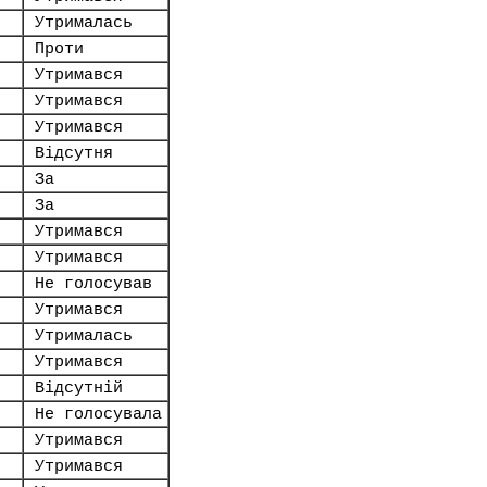
Утрималась
Проти
Утримався
Утримався
Утримався
Відсутня
За
За
Утримався
Утримався
Не голосував
Утримався
Утрималась
Утримався
Відсутній
Не голосувала
Утримався
Утримався