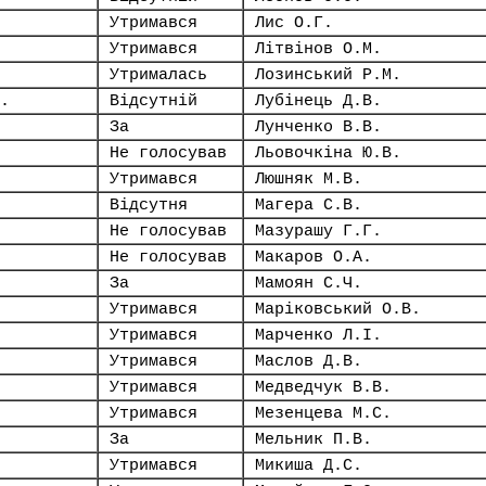
Утримався
Лис О.Г.
Утримався
Літвінов О.М.
Утрималась
Лозинський Р.М.
.
Відсутній
Лубінець Д.В.
За
Лунченко В.В.
Не голосував
Льовочкіна Ю.В.
Утримався
Люшняк М.В.
Відсутня
Магера С.В.
Не голосував
Мазурашу Г.Г.
Не голосував
Макаров О.А.
За
Мамоян С.Ч.
Утримався
Маріковський О.В.
Утримався
Марченко Л.І.
Утримався
Маслов Д.В.
Утримався
Медведчук В.В.
Утримався
Мезенцева М.С.
За
Мельник П.В.
Утримався
Микиша Д.С.