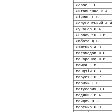
Лерос Г.Б.
Литвиненко С.А.
Лічман Г.В.
Лопушанський А.Я
Лукашев О.А.
Льовочкін С.В.
Любота Д.В.
Ляшенко А.О.
Магомедов М.С.
Макаренко М.В.
Мамка Г.М.
Мандзій С.В.
Марусяк О.Р.
Марчук І.П.
Матусевич О.Б.
Медяник В.А.
Мейдич О.Л.
Мережко О.О.