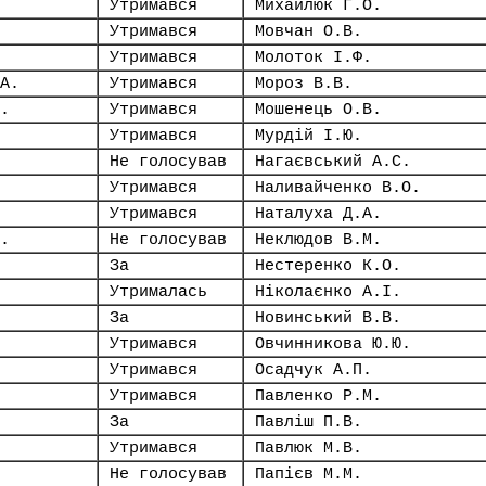
Утримався
Михайлюк Г.О.
Утримався
Мовчан О.В.
Утримався
Молоток І.Ф.
А.
Утримався
Мороз В.В.
.
Утримався
Мошенець О.В.
Утримався
Мурдій І.Ю.
Не голосував
Нагаєвський А.С.
Утримався
Наливайченко В.О.
Утримався
Наталуха Д.А.
.
Не голосував
Неклюдов В.М.
За
Нестеренко К.О.
Утрималась
Ніколаєнко А.І.
За
Новинський В.В.
Утримався
Овчинникова Ю.Ю.
Утримався
Осадчук А.П.
Утримався
Павленко Р.М.
За
Павліш П.В.
Утримався
Павлюк М.В.
Не голосував
Папієв М.М.