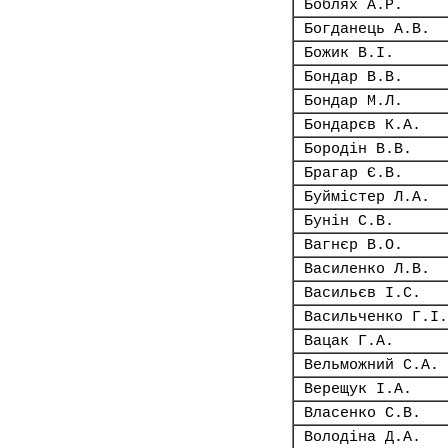
Боблях А.Р.
Богданець А.В.
Божик В.І.
Бондар В.В.
Бондар М.Л.
Бондарєв К.А.
Бородін В.В.
Брагар Є.В.
Буймістер Л.А.
Бунін С.В.
Вагнєр В.О.
Василенко Л.В.
Васильєв І.С.
Васильченко Г.І.
Вацак Г.А.
Вельможний С.А.
Верещук І.А.
Власенко С.В.
Володіна Д.А.