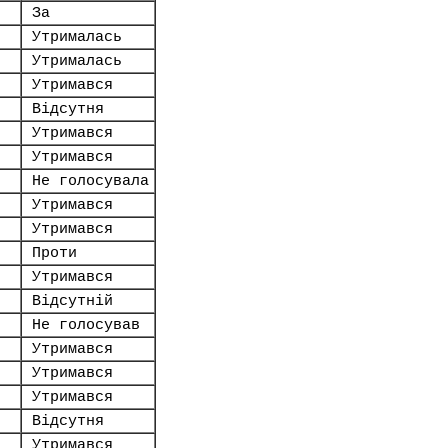
За
Утрималась
Утрималась
Утримався
Відсутня
Утримався
Утримався
Не голосувала
Утримався
Утримався
Проти
Утримався
Відсутній
Не голосував
Утримався
Утримався
Утримався
Відсутня
Утримався