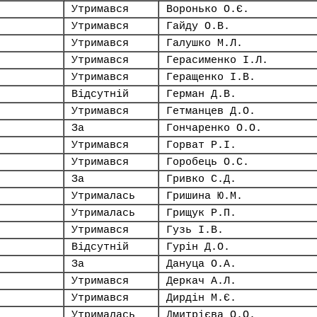
Утримався
Воронько О.Є.
Утримався
Гайду О.В.
Утримався
Галушко М.Л.
Утримався
Герасименко І.Л.
Утримався
Геращенко І.В.
Відсутній
Герман Д.В.
Утримався
Гетманцев Д.О.
За
Гончаренко О.О.
Утримався
Горват Р.І.
Утримався
Горобець О.С.
За
Гривко С.Д.
Утрималась
Гришина Ю.М.
Утрималась
Грищук Р.П.
Утримався
Гузь І.В.
Відсутній
Гурін Д.О.
За
Дануца О.А.
Утримався
Деркач А.Л.
Утримався
Дирдін М.Є.
Утрималась
Дмитрієва О.О.