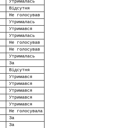
Утрималась
Відсутня
Не голосував
Утрималась
Утримався
Утрималась
Не голосував
Не голосував
Утрималась
За
.
Відсутня
Утримався
Утримався
Утримався
Утримався
Утримався
Не голосувала
За
За