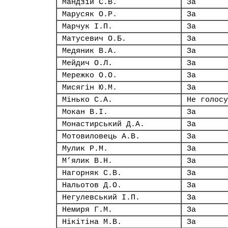
Мандзій С.В.
За
Марусяк О.Р.
За
Марчук І.П.
За
Матусевич О.Б.
За
Медяник В.А.
За
Мейдич О.Л.
За
Мережко О.О.
За
Мисягін Ю.М.
За
Мінько С.А.
Не голосу
Мокан В.І.
За
Монастирський Д.А.
За
Мотовиловець А.В.
За
Мулик Р.М.
За
М’ялик В.Н.
За
Нагорняк С.В.
За
Нальотов Д.О.
За
Негулевський І.П.
За
Немиря Г.М.
За
Нікітіна М.В.
За