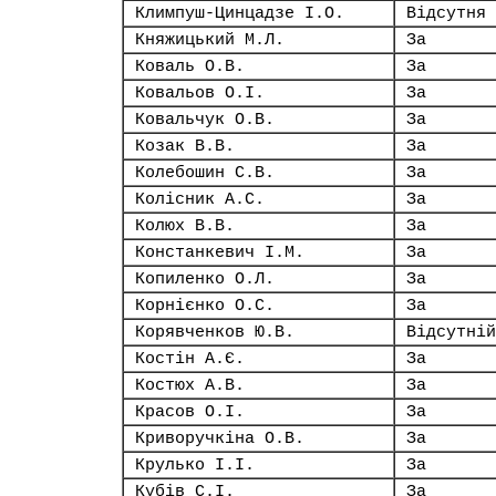
Климпуш-Цинцадзе І.О.
Відсутня
Княжицький М.Л.
За
Коваль О.В.
За
Ковальов О.І.
За
Ковальчук О.В.
За
Козак В.В.
За
Колебошин С.В.
За
Колісник А.С.
За
Колюх В.В.
За
Констанкевич І.М.
За
Копиленко О.Л.
За
Корнієнко О.С.
За
Корявченков Ю.В.
Відсутній
Костін А.Є.
За
Костюх А.В.
За
Красов О.І.
За
Криворучкіна О.В.
За
Крулько І.І.
За
Кубів С.І.
За