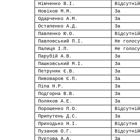
Німченко В.І.
Відсутній
Новіков М.М.
За
Одарченко А.М.
За
Остапенко А.Д.
За
Павленко Ю.О.
Відсутній
Павловський П.І.
Не голосу
Палиця І.П.
Не голосу
Парубій А.В.
За
Пашковський М.І.
За
Петруняк Є.В.
За
Пивоваров Є.П.
За
Піпа Н.Р.
За
Подгорна В.В.
За
Поляков А.Е.
За
Порошенко П.О.
Відсутній
Припутень Д.С.
За
Приходько Н.І.
Відсутня
Пузанов О.Г.
Відсутній
Пуртова А.А.
За