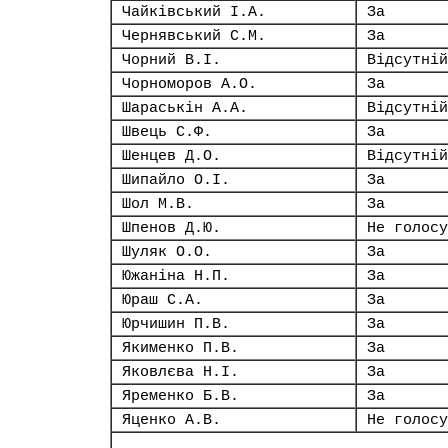
Чайківський І.А.
За
Чернявський С.М.
За
Чорний В.І.
Відсутній
Чорноморов А.О.
За
Шараськін А.А.
Відсутній
Швець С.Ф.
За
Шенцев Д.О.
Відсутній
Шипайло О.І.
За
Шол М.В.
За
Шпенов Д.Ю.
Не голосу
Шуляк О.О.
За
Южаніна Н.П.
За
Юраш С.А.
За
Юрчишин П.В.
За
Якименко П.В.
За
Яковлєва Н.І.
За
Яременко Б.В.
За
Яценко А.В.
Не голосу