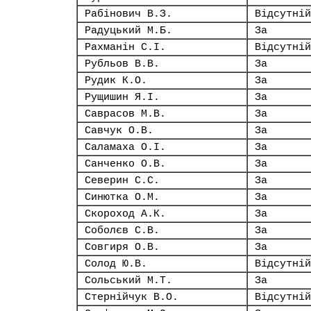
Рабінович В.З.
Відсутній
Радуцький М.Б.
За
Рахманін С.І.
Відсутній
Рубльов В.В.
За
Рудик К.О.
За
Рущишин Я.І.
За
Саврасов М.В.
За
Савчук О.В.
За
Саламаха О.І.
За
Санченко О.В.
За
Северин С.С.
За
Синютка О.М.
За
Скороход А.К.
За
Соболєв С.В.
За
Совгиря О.В.
За
Солод Ю.В.
Відсутній
Сольський М.Т.
За
Стернійчук В.О.
Відсутній