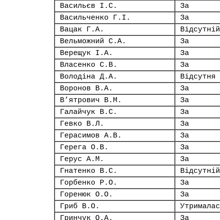
Васильєв І.С.
За
Васильченко Г.І.
За
Вацак Г.А.
Відсутній
Вельможний С.А.
За
Верещук І.А.
За
Власенко С.В.
За
Володіна Д.А.
Відсутня
Воронов В.А.
За
В’ятрович В.М.
За
Галайчук В.С.
За
Гевко В.Л.
За
Герасимов А.В.
За
Герега О.В.
За
Герус А.М.
За
Гнатенко В.С.
Відсутній
Горбенко Р.О.
За
Горенюк О.О.
За
Гриб В.О.
Утрималас
Гринчук О.А.
За