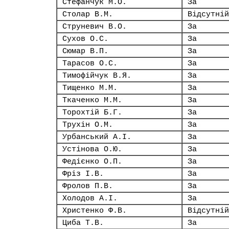
Стефанчук М.О.
За
Столар В.М.
Відсутній
Струневич В.О.
За
Сухов О.С.
За
Сюмар В.П.
За
Тарасов О.С.
За
Тимофійчук В.Я.
За
Тищенко М.М.
За
Ткаченко М.М.
За
Торохтій Б.Г.
За
Трухін О.М.
За
Урбанський А.І.
За
Устінова О.Ю.
За
Федієнко О.П.
За
Фріз І.В.
За
Фролов П.В.
За
Холодов А.І.
За
Христенко Ф.В.
Відсутній
Циба Т.В.
За