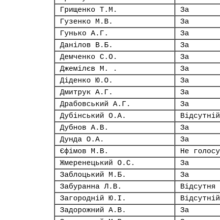
Грищенко Т.М.
За
Гузенко М.В.
За
Гунько А.Г.
За
Данілов В.Б.
За
Демченко С.О.
За
Джемілєв М. .
За
Діденко Ю.О.
За
Дмитрук А.Г.
За
Драбовський А.Г.
За
Дубінський О.А.
Відсутній
Дубнов А.В.
За
Дунда О.А.
За
Єфімов М.В.
Не голосу
Жмеренецький О.С.
За
Заблоцький М.Б.
За
Забуранна Л.В.
Відсутня
Загородній Ю.І.
Відсутній
Задорожний А.В.
За