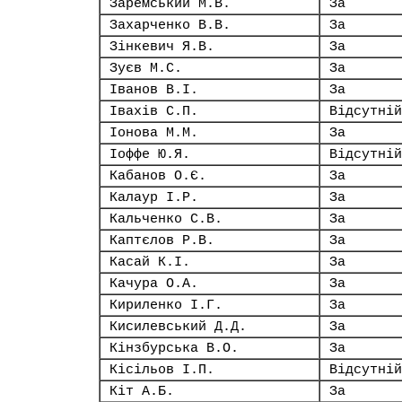
Заремський М.В.
За
Захарченко В.В.
За
Зінкевич Я.В.
За
Зуєв М.С.
За
Іванов В.І.
За
Івахів С.П.
Відсутній
Іонова М.М.
За
Іоффе Ю.Я.
Відсутній
Кабанов О.Є.
За
Калаур І.Р.
За
Кальченко С.В.
За
Каптєлов Р.В.
За
Касай К.І.
За
Качура О.А.
За
Кириленко І.Г.
За
Кисилевський Д.Д.
За
Кінзбурська В.О.
За
Кісільов І.П.
Відсутній
Кіт А.Б.
За