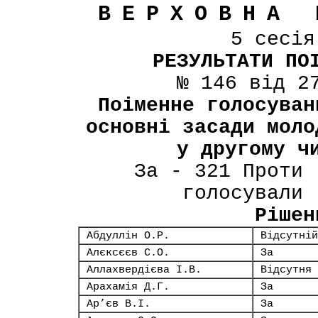
ВЕРХОВНА 
5 сесі
РЕЗУЛЬТАТИ ПО
№ 146 від 2
Поіменне голосуван
основні засади моло
у другому ч
За - 321 Проти 
голосували 
Рішен
Абдуллін О.Р.
Відсутній
Алєксєєв С.О.
За
Аллахвердієва І.В.
Відсутня
Арахамія Д.Г.
За
Ар’єв В.І.
За