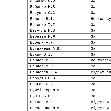
Арсенюк О.О.
За
Бабенко М.В.
За
Бакумов О.С.
За
Балога В.І.
Не голосу
Батенко Т.І.
За
Безугла М.В.
За
Березін М.Ю.
За
Боблях А.Р.
За
Богданець А.В.
За
Божик В.І.
За
Бондар В.В.
Не голосу
Бондар М.Л.
За
Бондарєв К.А.
Відсутній
Бородін В.В.
За
Брагар Є.В.
За
Буймістер Л.А.
За
Бунін С.В.
За
Вагнєр В.О.
Відсутня
Василенко Л.В.
Відсутня