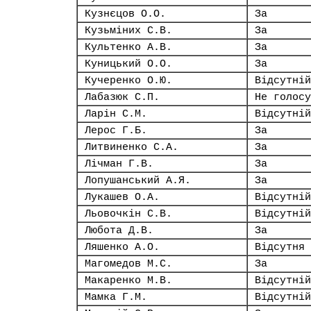
Кузнєцов О.О.
За
Кузьміних С.В.
За
Культенко А.В.
За
Куницький О.О.
За
Кучеренко О.Ю.
Відсутній
Лабазюк С.П.
Не голосу
Ларін С.М.
Відсутній
Лерос Г.Б.
За
Литвиненко С.А.
За
Лічман Г.В.
За
Лопушанський А.Я.
За
Лукашев О.А.
Відсутній
Льовочкін С.В.
Відсутній
Любота Д.В.
За
Ляшенко А.О.
Відсутня
Магомедов М.С.
За
Макаренко М.В.
Відсутній
Мамка Г.М.
Відсутній