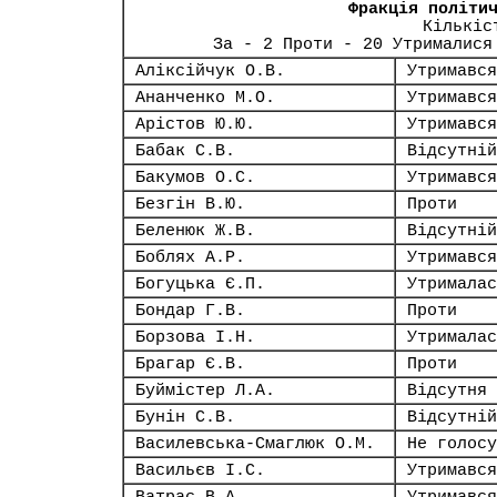
Фракція політи
Кількіс
За - 2 Проти - 20 Утрималися
Аліксійчук О.В.
Утримався
Ананченко М.О.
Утримався
Арістов Ю.Ю.
Утримався
Бабак С.В.
Відсутній
Бакумов О.С.
Утримався
Безгін В.Ю.
Проти
Беленюк Ж.В.
Відсутній
Боблях А.Р.
Утримався
Богуцька Є.П.
Утрималас
Бондар Г.В.
Проти
Борзова І.Н.
Утрималас
Брагар Є.В.
Проти
Буймістер Л.А.
Відсутня
Бунін С.В.
Відсутній
Василевська-Смаглюк О.М.
Не голосу
Васильєв І.С.
Утримався