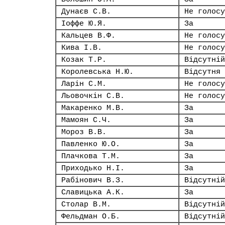
Дунаєв С.В.
Не голосу
Іоффе Ю.Я.
За
Кальцев В.Ф.
Не голосу
Кива І.В.
Не голосу
Козак Т.Р.
Відсутній
Королевська Н.Ю.
Відсутня
Ларін С.М.
Не голосу
Льовочкін С.В.
Не голосу
Макаренко М.В.
За
Мамоян С.Ч.
За
Мороз В.В.
За
Павленко Ю.О.
За
Плачкова Т.М.
За
Приходько Н.І.
За
Рабінович В.З.
Відсутній
Славицька А.К.
За
Столар В.М.
Відсутній
Фельдман О.Б.
Відсутній