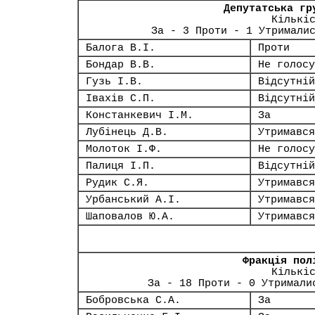
Депутатська гр
Кількі
За - 3 Проти - 1 Утримали
Балога В.І.
Проти
Бондар В.В.
Не голосу
Гузь І.В.
Відсутній
Івахів С.П.
Відсутній
Констанкевич І.М.
За
Лубінець Д.В.
Утримався
Молоток І.Ф.
Не голосу
Палиця І.П.
Відсутній
Рудик С.Я.
Утримався
Урбанський А.І.
Утримався
Шаповалов Ю.А.
Утримався
Фракція пол
Кількі
За - 18 Проти - 0 Утримали
Бобровська С.А.
За