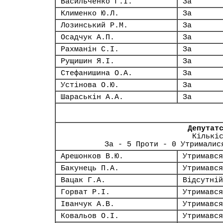
Васильченко Г.І.
За
Клименко Ю.Л.
За
Лозинський Р.М.
За
Осадчук А.П.
За
Рахманін С.І.
За
Рущишин Я.І.
За
Стефанишина О.А.
За
Устінова О.Ю.
За
Шараськін А.А.
За
Депутат
Кількі
За - 5 Проти - 0 Утрималис
Арешонков В.Ю.
Утримався
Бакунець П.А.
Утримався
Вацак Г.А.
Відсутній
Горват Р.І.
Утримався
Іванчук А.В.
Утримався
Ковальов О.І.
Утримався