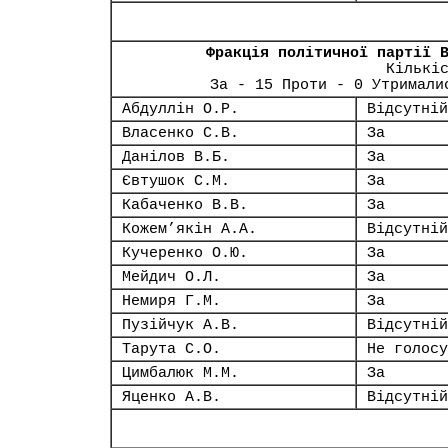
Фракція політичної партії 
Кількі
За - 15 Проти - 0 Утримали
Абдуллін О.Р.
Відсутній
Власенко С.В.
За
Данілов В.Б.
За
Євтушок С.М.
За
Кабаченко В.В.
За
Кожем’якін А.А.
Відсутній
Кучеренко О.Ю.
За
Мейдич О.Л.
За
Немиря Г.М.
За
Пузійчук А.В.
Відсутній
Тарута С.О.
Не голосу
Цимбалюк М.М.
За
Яценко А.В.
Відсутній