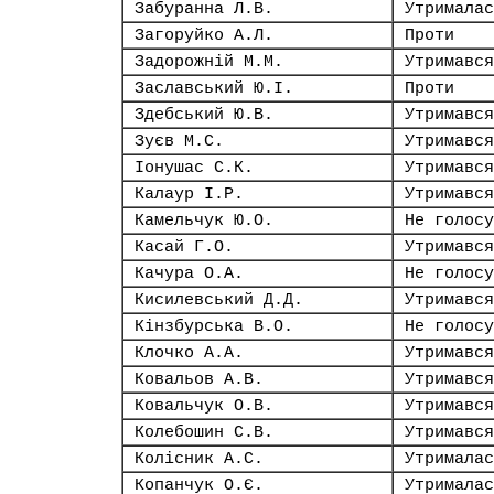
Забуранна Л.В.
Утрималас
Загоруйко А.Л.
Проти
Задорожній М.М.
Утримався
Заславський Ю.І.
Проти
Здебський Ю.В.
Утримався
Зуєв М.С.
Утримався
Іонушас С.К.
Утримався
Калаур І.Р.
Утримався
Камельчук Ю.О.
Не голосу
Касай Г.О.
Утримався
Качура О.А.
Не голосу
Кисилевський Д.Д.
Утримався
Кінзбурська В.О.
Не голосу
Клочко А.А.
Утримався
Ковальов А.В.
Утримався
Ковальчук О.В.
Утримався
Колебошин С.В.
Утримався
Колісник А.С.
Утрималас
Копанчук О.Є.
Утрималас