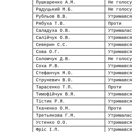
Пушкаренко А.М.
Не голосу
Радуцький М.Б.
Не голосу
Рубльов В.В.
Утримався
Рябуха Т.В.
Проти
Саладуха О.В.
Утрималас
Салійчук О.В.
Утримався
Северин С.С.
Утримався
Сова О.Г.
Утримався
Соломчук Д.В.
Не голосу
Соха Р.В.
Утримався
Стефанчук М.О.
Утримався
Струневич В.О.
Утримався
Тарасенко Т.П.
Проти
Тимофійчук В.Я.
Утримався
Тістик Р.Я.
Утримався
Ткаченко О.М.
Проти
Третьякова Г.М.
Утрималас
Устенко О.О.
Утримався
Фріс І.П.
Утримався