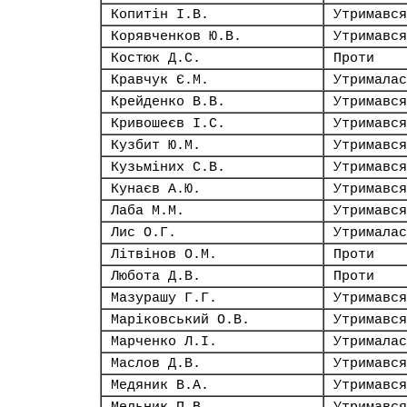
Копитін І.В.
Утримався
Корявченков Ю.В.
Утримався
Костюк Д.С.
Проти
Кравчук Є.М.
Утрималас
Крейденко В.В.
Утримався
Кривошеєв І.С.
Утримався
Кузбит Ю.М.
Утримався
Кузьміних С.В.
Утримався
Кунаєв А.Ю.
Утримався
Лаба М.М.
Утримався
Лис О.Г.
Утрималас
Літвінов О.М.
Проти
Любота Д.В.
Проти
Мазурашу Г.Г.
Утримався
Маріковський О.В.
Утримався
Марченко Л.І.
Утрималас
Маслов Д.В.
Утримався
Медяник В.А.
Утримався