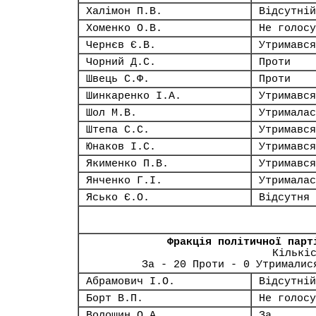
Халімон П.В.
Відсутній
Хоменко О.В.
Не голосу
Чернєв Є.В.
Утримався
Чорний Д.С.
Проти
Швець С.Ф.
Проти
Шинкаренко І.А.
Утримався
Шол М.В.
Утрималас
Штепа С.С.
Утримався
Юнаков І.С.
Утримався
Якименко П.В.
Утримався
Янченко Г.І.
Утрималас
Ясько Є.О.
Відсутня
Фракція політичної парт
Кількі
За - 20 Проти - 0 Утрималис
Абрамович І.О.
Відсутній
Борт В.П.
Не голосу
Волошин О.А.
За