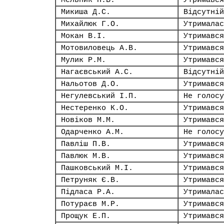
Мельник П.В.
Утримався
Микиша Д.С.
Відсутній
Михайлюк Г.О.
Утрималас
Мокан В.І.
Утримався
Мотовиловець А.В.
Утримався
Мулик Р.М.
Утримався
Нагаєвський А.С.
Відсутній
Нальотов Д.О.
Утримався
Негулевський І.П.
Не голосу
Нестеренко К.О.
Утримався
Новіков М.М.
Утримався
Одарченко А.М.
Не голосу
Павліш П.В.
Утримався
Павлюк М.В.
Утримався
Пашковський М.І.
Утримався
Петруняк Є.В.
Утримався
Підласа Р.А.
Утрималас
Потураєв М.Р.
Утримався
Прощук Е.П.
Утримався