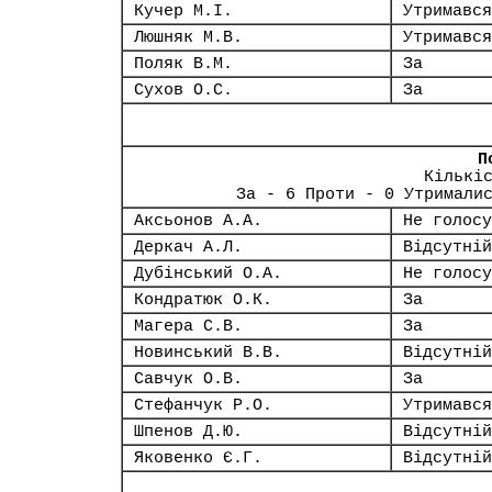
Кучер М.І.
Утримався
Люшняк М.В.
Утримався
Поляк В.М.
За
Сухов О.С.
За
П
Кількі
За - 6 Проти - 0 Утримали
Аксьонов А.А.
Не голосу
Деркач А.Л.
Відсутній
Дубінський О.А.
Не голосу
Кондратюк О.К.
За
Магера С.В.
За
Новинський В.В.
Відсутній
Савчук О.В.
За
Стефанчук Р.О.
Утримався
Шпенов Д.Ю.
Відсутній
Яковенко Є.Г.
Відсутній