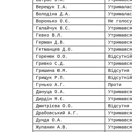
Ватрас В.А.
Утримався
Верещук І.А.
Утрималас
Володіна Д.А.
Утрималас
Воронько О.Є.
Не голосу
Галайчук В.С.
Утримався
Гевко В.Л.
Утримався
Герман Д.В.
Утримався
Гетманцев Д.О.
Утримався
Горенюк О.О.
Відсутній
Гривко С.Д.
Утримався
Гришина Ю.М.
Відсутня
Грищук Р.П.
Відсутній
Гунько А.Г.
Проти
Дануца О.А.
Утримався
Дирдін М.Є.
Утримався
Дмитрієва О.О.
Відсутня
Драбовський А.Г.
Утримався
Дунда О.А.
Утримався
Жупанин А.В.
Утримався