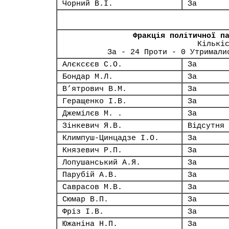
Чорний В.І.
За
Фракція політичної п
Кількі
За - 24 Проти - 0 Утримали
Алєксєєв С.О.
За
Бондар М.Л.
За
В’ятрович В.М.
За
Геращенко І.В.
За
Джемілєв М. .
За
Зінкевич Я.В.
Відсутня
Климпуш-Цинцадзе І.О.
За
Князевич Р.П.
За
Лопушанський А.Я.
За
Парубій А.В.
За
Саврасов М.В.
За
Сюмар В.П.
За
Фріз І.В.
За
Южаніна Н.П.
За