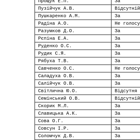
Прощук Е.П.
За
Пузійчук А.В.
Відсутній
Пушкаренко А.М.
За
Радіна А.О.
Не голосу
Разумков Д.О.
За
Рєпіна Е.А.
За
Руденко О.С.
За
Рудик С.Я.
За
Рябуха Т.В.
За
Савченко О.С.
Не голосу
Саладуха О.В.
За
Салійчук О.В.
За
Світлична Ю.О.
Відсутня
Семінський О.В.
Відсутній
Скорик М.Л.
За
Славицька А.К.
За
Сова О.Г.
За
Совсун І.Р.
За
Соломчук Д.В.
За