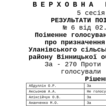
ВЕРХОВНА 
5 сесі
РЕЗУЛЬТАТИ ПО
№ 6 від 02
Поіменне голосува
про призначення
Уланівського сільсь
району Вінницької о
За - 270 Проти 
голосували 
Рішен
Абдуллін О.Р.
За
Аксьонов А.А.
Не голосу
Аліксійчук О.В.
За
Ананченко М.О.
За