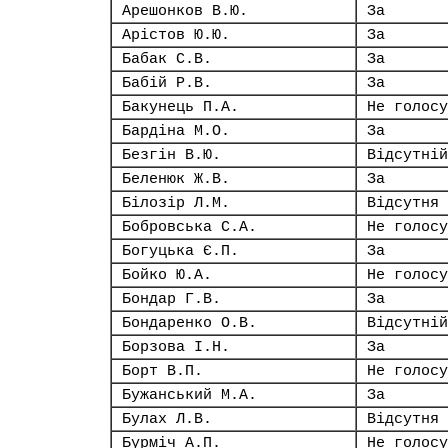
Арешонков В.Ю.
За
Арістов Ю.Ю.
За
Бабак С.В.
За
Бабій Р.В.
За
Бакунець П.А.
Не голосу
Бардіна М.О.
За
Безгін В.Ю.
Відсутній
Беленюк Ж.В.
За
Білозір Л.М.
Відсутня
Бобровська С.А.
Не голосу
Богуцька Є.П.
За
Бойко Ю.А.
Не голосу
Бондар Г.В.
За
Бондаренко О.В.
Відсутній
Борзова І.Н.
За
Борт В.П.
Не голосу
Бужанський М.А.
За
Булах Л.В.
Відсутня
Бурміч А.П.
Не голосу