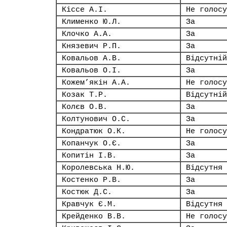
Кіссе А.І.
Не голосу
Клименко Ю.Л.
За
Клочко А.А.
За
Князевич Р.П.
За
Ковальов А.В.
Відсутній
Ковальов О.І.
За
Кожем’якін А.А.
Не голосу
Козак Т.Р.
Відсутній
Колєв О.В.
За
Колтунович О.С.
За
Кондратюк О.К.
Не голосу
Копанчук О.Є.
За
Копитін І.В.
За
Королевська Н.Ю.
Відсутня
Костенко Р.В.
За
Костюк Д.С.
За
Кравчук Є.М.
Відсутня
Крейденко В.В.
Не голосу