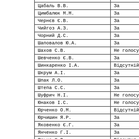
Цабаль В.В.
За
Цимбалюк М.М.
За
Чернєв Є.В.
За
Чийгоз А.З.
За
Чорний Д.С.
За
Шаповалов Ю.А.
За
Шахов С.В.
Не голосу
Шевченко Є.В.
За
Шинкаренко І.А.
Відсутній
Шкрум А.І.
За
Шпак Л.О.
За
Штепа С.С.
За
Шуфрич Н.І.
Не голосу
Юнаков І.С.
Не голосу
Юрченко О.М.
Відсутній
Юрчишин Я.Р.
За
Яковенко Є.Г.
За
Янченко Г.І.
За