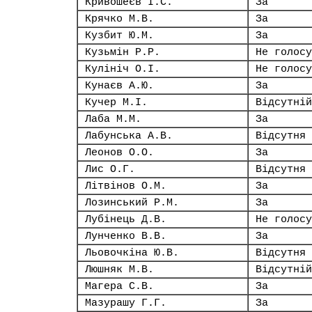
Кривошеєв І.С.
За
Крячко М.В.
За
Кузбит Ю.М.
За
Кузьмін Р.Р.
Не голосу
Кулініч О.І.
Не голосу
Кунаєв А.Ю.
За
Кучер М.І.
Відсутній
Лаба М.М.
За
Лабунська А.В.
Відсутня
Леонов О.О.
За
Лис О.Г.
Відсутня
Літвінов О.М.
За
Лозинський Р.М.
За
Лубінець Д.В.
Не голосу
Лунченко В.В.
За
Льовочкіна Ю.В.
Відсутня
Люшняк М.В.
Відсутній
Магера С.В.
За
Мазурашу Г.Г.
За