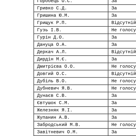
Горобець О.С.
За
Гривко С.Д.
За
Гришина Ю.М.
За
Грищук Р.П.
Відсутній
Гузь І.В.
Не голосу
Гурін Д.О.
За
Дануца О.А.
За
Деркач А.Л.
Відсутній
Дирдін М.Є.
За
Дмитрієва О.О.
Не голосу
Довгий О.С.
Відсутній
Дубіль В.О.
Не голосу
Дубневич Я.В.
Не голосу
Дунаєв С.В.
За
Євтушок С.М.
За
Железняк Я.І.
За
Жупанин А.В.
За
Забродський М.В.
Не голосу
Завітневич О.М.
За