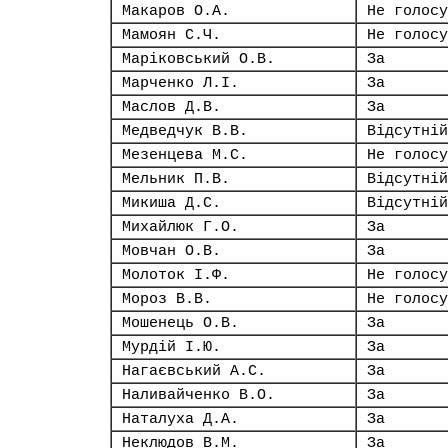
Макаров О.А.
Не голосу
Мамоян С.Ч.
Не голосу
Маріковський О.В.
За
Марченко Л.І.
За
Маслов Д.В.
За
Медведчук В.В.
Відсутній
Мезенцева М.С.
Не голосу
Мельник П.В.
Відсутній
Микиша Д.С.
Відсутній
Михайлюк Г.О.
За
Мовчан О.В.
За
Молоток І.Ф.
Не голосу
Мороз В.В.
Не голосу
Мошенець О.В.
За
Мурдій І.Ю.
За
Нагаєвський А.С.
За
Наливайченко В.О.
За
Наталуха Д.А.
За
Неклюдов В.М.
За