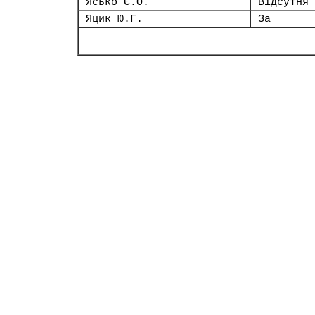
Ясько Є.О.
Відсутня
Яцик Ю.Г.
За