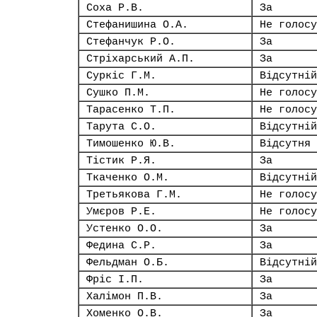
Соха Р.В.
За
Стефанишина О.А.
Не голосу
Стефанчук Р.О.
За
Стріхарський А.П.
За
Суркіс Г.М.
Відсутній
Сушко П.М.
Не голосу
Тарасенко Т.П.
Не голосу
Тарута С.О.
Відсутній
Тимошенко Ю.В.
Відсутня
Тістик Р.Я.
За
Ткаченко О.М.
Відсутній
Третьякова Г.М.
Не голосу
Умєров Р.Е.
Не голосу
Устенко О.О.
За
Федина С.Р.
За
Фельдман О.Б.
Відсутній
Фріс І.П.
За
Халімон П.В.
За
Хоменко О.В.
За