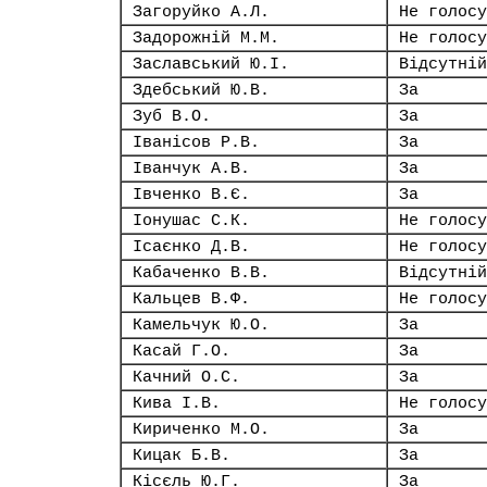
Загоруйко А.Л.
Не голосу
Задорожній М.М.
Не голосу
Заславський Ю.І.
Відсутній
Здебський Ю.В.
За
Зуб В.О.
За
Іванісов Р.В.
За
Іванчук А.В.
За
Івченко В.Є.
За
Іонушас С.К.
Не голосу
Ісаєнко Д.В.
Не голосу
Кабаченко В.В.
Відсутній
Кальцев В.Ф.
Не голосу
Камельчук Ю.О.
За
Касай Г.О.
За
Качний О.С.
За
Кива І.В.
Не голосу
Кириченко М.О.
За
Кицак Б.В.
За
Кісєль Ю.Г.
За