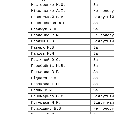
Нестеренко К.О.
За
Ніколаєнко А.І.
Не голосу
Новинський В.В.
Відсутній
Овчинникова Ю.Ю.
За
Осадчук А.П.
За
Павленко Р.М.
Не голосу
Павліш П.В.
Відсутній
Павлюк М.В.
За
Папієв М.М.
За
Пасічний О.С.
За
Перебийніс М.В.
За
Петьовка В.В.
За
Підласа Р.А.
За
Плачкова Т.М.
За
Поляк В.М.
За
Пономарьов О.С.
Відсутній
Потураєв М.Р.
Відсутній
Приходько Б.В.
Не голосу