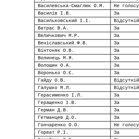
Василевська-Смаглюк О.М.
Не голосу
Василів І.В.
За
Васильковський І.І.
Відсутній
Ватрас В.А.
За
Величкович М.Р.
За
Веніславський Ф.В.
За
Вінтоняк О.В.
За
Волинець М.Я.
За
Волошин О.А.
За
Воронько О.Є.
За
Гайду О.В.
Відсутній
Галушко М.Л.
Відсутній
Герасименко І.Л.
За
Геращенко І.В.
За
Герман Д.В.
За
Гетманцев Д.О.
За
Гончаренко О.О.
Не голосу
Горват Р.І.
За