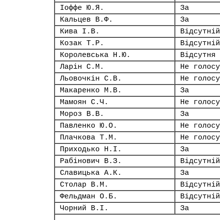
Іоффе Ю.Я.
За
Кальцев В.Ф.
За
Кива І.В.
Відсутній
Козак Т.Р.
Відсутній
Королевська Н.Ю.
Відсутня
Ларін С.М.
Не голосу
Льовочкін С.В.
Не голосу
Макаренко М.В.
За
Мамоян С.Ч.
Не голосу
Мороз В.В.
За
Павленко Ю.О.
Не голосу
Плачкова Т.М.
Не голосу
Приходько Н.І.
За
Рабінович В.З.
Відсутній
Славицька А.К.
За
Столар В.М.
Відсутній
Фельдман О.Б.
Відсутній
Чорний В.І.
За