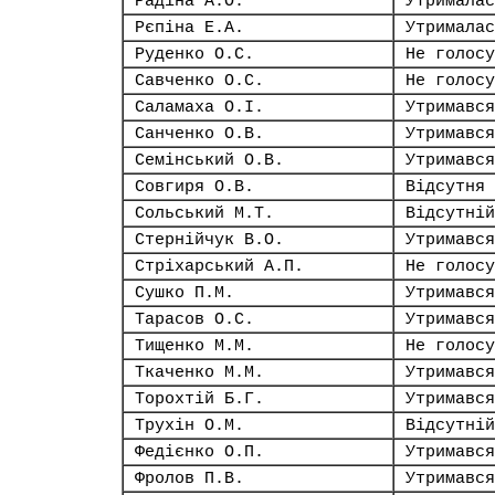
Радіна А.О.
Утрималас
Рєпіна Е.А.
Утрималас
Руденко О.С.
Не голосу
Савченко О.С.
Не голосу
Саламаха О.І.
Утримався
Санченко О.В.
Утримався
Семінський О.В.
Утримався
Совгиря О.В.
Відсутня
Сольський М.Т.
Відсутній
Стернійчук В.О.
Утримався
Стріхарський А.П.
Не голосу
Сушко П.М.
Утримався
Тарасов О.С.
Утримався
Тищенко М.М.
Не голосу
Ткаченко М.М.
Утримався
Торохтій Б.Г.
Утримався
Трухін О.М.
Відсутній
Федієнко О.П.
Утримався
Фролов П.В.
Утримався