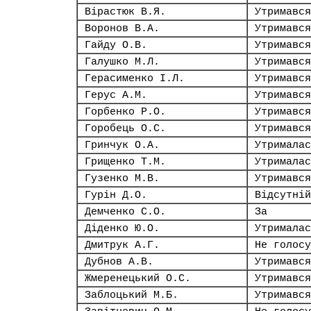
Вірастюк В.Я.
Утримався
Воронов В.А.
Утримався
Гайду О.В.
Утримався
Галушко М.Л.
Утримався
Герасименко І.Л.
Утримався
Герус А.М.
Утримався
Горбенко Р.О.
Утримався
Горобець О.С.
Утримався
Гринчук О.А.
Утрималас
Грищенко Т.М.
Утрималас
Гузенко М.В.
Утримався
Гурін Д.О.
Відсутній
Демченко С.О.
За
Діденко Ю.О.
Утрималас
Дмитрук А.Г.
Не голосу
Дубнов А.В.
Утримався
Жмеренецький О.С.
Утримався
Заблоцький М.Б.
Утримався