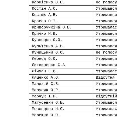
Корнієнко О.С.
Не голосу
Костін А.Є.
Утримався
Костюх А.В.
Утримався
Красов О.І.
Утримався
Криворучкіна О.В.
Утрималас
Крячко М.В.
Утримався
Кузнєцов О.О.
Утримався
Культенко А.В.
Утримався
Куницький О.О.
Не голосу
Леонов О.О.
Утримався
Литвиненко С.А.
Утримався
Лічман Г.В.
Утрималас
Ляшенко А.О.
Відсутня
Мандзій С.В.
Утримався
Марусяк О.Р.
Утримався
Марчук І.П.
Відсутній
Матусевич О.Б.
Утримався
Мезенцева М.С.
Утрималас
Мережко О.О.
Утримався