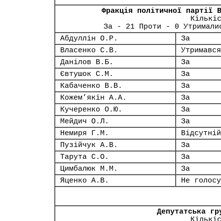
Фракція політичної партії 
Кількі
За - 21 Проти - 0 Утримали
Абдуллін О.Р.
За
Власенко С.В.
Утримався
Данілов В.Б.
За
Євтушок С.М.
За
Кабаченко В.В.
За
Кожем’якін А.А.
За
Кучеренко О.Ю.
За
Мейдич О.Л.
За
Немиря Г.М.
Відсутній
Пузійчук А.В.
За
Тарута С.О.
За
Цимбалюк М.М.
За
Яценко А.В.
Не голосу
Депутатська гр
Кількі