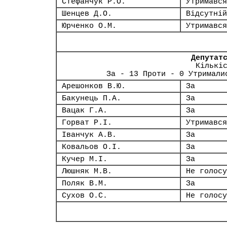
Стефанчук Р.О.
Утримався
Шенцев Д.О.
Відсутній
Юрченко О.М.
Утримався
Депутат
Кількі
За - 13 Проти - 0 Утримали
Арешонков В.Ю.
За
Бакунець П.А.
За
Вацак Г.А.
За
Горват Р.І.
Утримався
Іванчук А.В.
За
Ковальов О.І.
За
Кучер М.І.
За
Люшняк М.В.
Не голосу
Поляк В.М.
За
Сухов О.С.
Не голосу