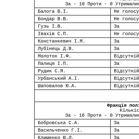
За - 10 Проти - 0 Утримали
Балога В.І.
Не голосу
Бондар В.В.
Не голосу
Гузь І.В.
За
Івахів С.П.
Не голосу
Констанкевич І.М.
За
Лубінець Д.В.
За
Молоток І.Ф.
Відсутній
Палиця І.П.
За
Рудик С.Я.
Відсутній
Урбанський А.І.
Відсутній
Шаповалов Ю.А.
Відсутній
Фракція пол
Кількі
За - 16 Проти - 0 Утримали
Бобровська С.А.
За
Васильченко Г.І.
За
Клименко Ю.Л.
За