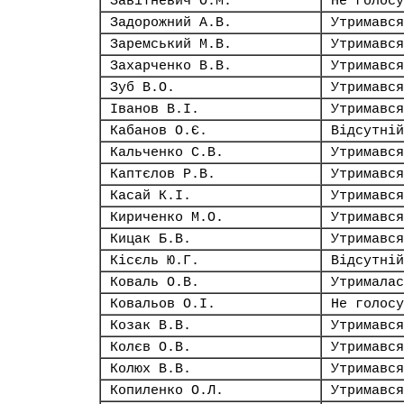
Завітневич О.М.
Не голосу
Задорожний А.В.
Утримався
Заремський М.В.
Утримався
Захарченко В.В.
Утримався
Зуб В.О.
Утримався
Іванов В.І.
Утримався
Кабанов О.Є.
Відсутній
Кальченко С.В.
Утримався
Каптєлов Р.В.
Утримався
Касай К.І.
Утримався
Кириченко М.О.
Утримався
Кицак Б.В.
Утримався
Кісєль Ю.Г.
Відсутній
Коваль О.В.
Утрималас
Ковальов О.І.
Не голосу
Козак В.В.
Утримався
Колєв О.В.
Утримався
Колюх В.В.
Утримався
Копиленко О.Л.
Утримався