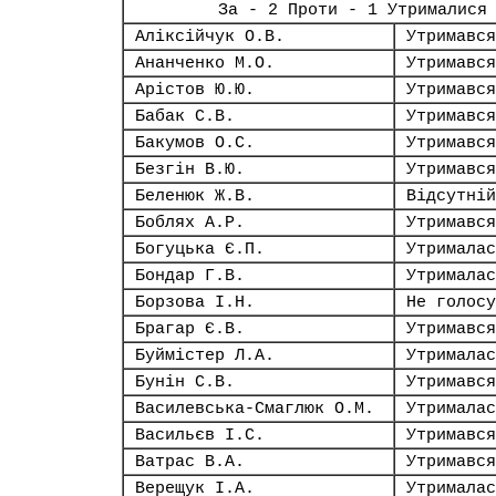
За - 2 Проти - 1 Утрималися
Аліксійчук О.В.
Утримався
Ананченко М.О.
Утримався
Арістов Ю.Ю.
Утримався
Бабак С.В.
Утримався
Бакумов О.С.
Утримався
Безгін В.Ю.
Утримався
Беленюк Ж.В.
Відсутній
Боблях А.Р.
Утримався
Богуцька Є.П.
Утрималас
Бондар Г.В.
Утрималас
Борзова І.Н.
Не голосу
Брагар Є.В.
Утримався
Буймістер Л.А.
Утрималас
Бунін С.В.
Утримався
Василевська-Смаглюк О.М.
Утрималас
Васильєв І.С.
Утримався
Ватрас В.А.
Утримався
Верещук І.А.
Утрималас