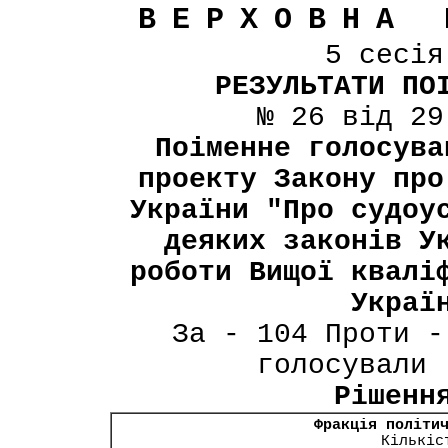
ВЕРХОВНА 
5 сесі
РЕЗУЛЬТАТИ ПО
№ 26 від 29
Поіменне голосува
проекту Закону про
України "Про судоу
деяких законів У
роботи Вищої квалі
Украї
За - 104 Проти -
голосували 
Рішенн
Фракція політи
Кількіс