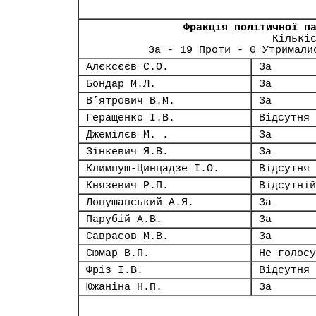
Фракція політичної п
Кількі
За - 19 Проти - 0 Утримали
Алєксєєв С.О.
За
Бондар М.Л.
За
В’ятрович В.М.
За
Геращенко І.В.
Відсутня
Джемілєв М. .
За
Зінкевич Я.В.
За
Климпуш-Цинцадзе І.О.
Відсутня
Князевич Р.П.
Відсутній
Лопушанський А.Я.
За
Парубій А.В.
За
Саврасов М.В.
За
Сюмар В.П.
Не голосу
Фріз І.В.
Відсутня
Южаніна Н.П.
За