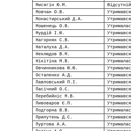
Мисягін Ю.М.
Відсутній
Мовчан О.В.
Утримався
Монастирський Д.А.
Утримався
Мошенець О.В.
Утрималас
Мурдій І.Ю.
Утримався
Нагорняк С.В.
Утримався
Наталуха Д.А.
Утримався
Неклюдов В.М.
Утримався
Нікітіна М.В.
Утрималас
Овчинникова Ю.Ю.
Утрималас
Остапенко А.Д.
Утримався
Павловський П.І.
Утримався
Пасічний О.С.
Утримався
Перебийніс М.В.
Утримався
Пивоваров Є.П.
Утримався
Подгорна В.В.
Утрималас
Припутень Д.С.
Утримався
Пуртова А.А.
Утрималас