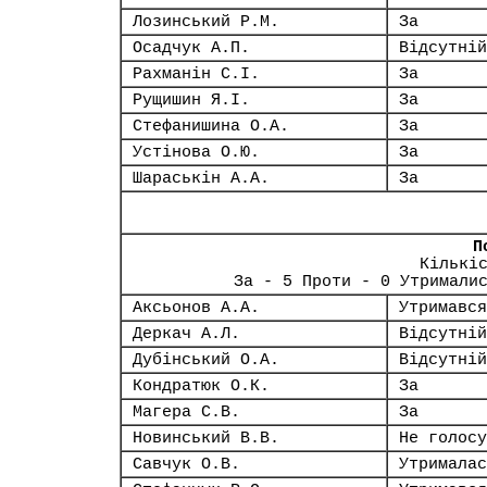
Лозинський Р.М.
За
Осадчук А.П.
Відсутній
Рахманін С.І.
За
Рущишин Я.І.
За
Стефанишина О.А.
За
Устінова О.Ю.
За
Шараськін А.А.
За
П
Кількі
За - 5 Проти - 0 Утримали
Аксьонов А.А.
Утримався
Деркач А.Л.
Відсутній
Дубінський О.А.
Відсутній
Кондратюк О.К.
За
Магера С.В.
За
Новинський В.В.
Не голосу
Савчук О.В.
Утрималас