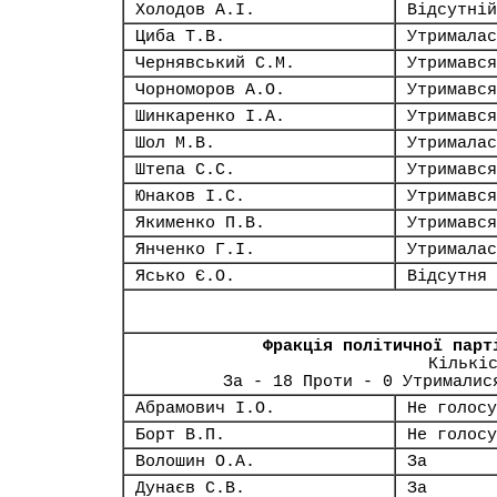
Холодов А.І.
Відсутній
Циба Т.В.
Утрималас
Чернявський С.М.
Утримався
Чорноморов А.О.
Утримався
Шинкаренко І.А.
Утримався
Шол М.В.
Утрималас
Штепа С.С.
Утримався
Юнаков І.С.
Утримався
Якименко П.В.
Утримався
Янченко Г.І.
Утрималас
Ясько Є.О.
Відсутня
Фракція політичної парт
Кількі
За - 18 Проти - 0 Утрималис
Абрамович І.О.
Не голосу
Борт В.П.
Не голосу
Волошин О.А.
За
Дунаєв С.В.
За