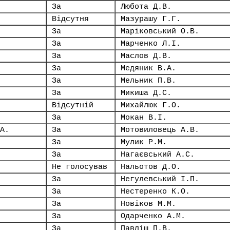
За
Любота Д.В.
Відсутня
Мазурашу Г.Г.
За
Маріковський О.В.
За
Марченко Л.І.
За
Маслов Д.В.
За
Медяник В.А.
За
Мельник П.В.
За
Микиша Д.С.
Відсутній
Михайлюк Г.О.
За
Мокан В.І.
А.
За
Мотовиловець А.В.
За
Мулик Р.М.
За
Нагаєвський А.С.
Не голосував
Нальотов Д.О.
За
Негулевський І.П.
За
Нестеренко К.О.
За
Новіков М.М.
За
Одарченко А.М.
За
Павліш П.В.