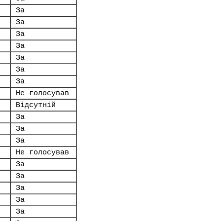
За
За
За
За
За
За
За
Не голосував
Відсутній
За
За
За
Не голосував
За
За
За
За
За