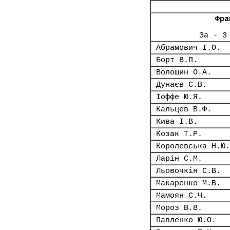
Фра
За - 3
Абрамович І.О.
Борт В.П.
Волошин О.А.
Дунаєв С.В.
Іоффе Ю.Я.
Кальцев В.Ф.
Кива І.В.
Козак Т.Р.
Королевська Н.Ю.
Ларін С.М.
Льовочкін С.В.
Макаренко М.В.
Мамоян С.Ч.
Мороз В.В.
Павленко Ю.О.