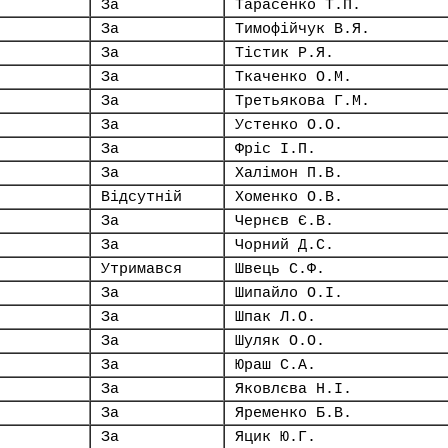
За
Тарасенко Т.П.
За
Тимофійчук В.Я.
За
Тістик Р.Я.
За
Ткаченко О.М.
За
Третьякова Г.М.
За
Устенко О.О.
За
Фріс І.П.
За
Халімон П.В.
Відсутній
Хоменко О.В.
За
Чернєв Є.В.
За
Чорний Д.С.
Утримався
Швець С.Ф.
За
Шипайло О.І.
За
Шпак Л.О.
За
Шуляк О.О.
За
Юраш С.А.
За
Яковлєва Н.І.
За
Яременко Б.В.
За
Яцик Ю.Г.