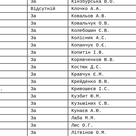
За
Кінзбурська В.О.
Відсутній
Клочко А.А.
За
Ковальов А.В.
За
Ковальчук О.В.
За
Колебошин С.В.
За
Колісник А.С.
За
Копанчук О.Є.
За
Копитін І.В.
За
Корявченков Ю.В.
За
Костюк Д.С.
За
Кравчук Є.М.
За
Крейденко В.В.
.
За
Кривошеєв І.С.
За
Кузбит Ю.М.
За
Кузьміних С.В.
За
Кунаєв А.Ю.
За
Лаба М.М.
За
Лис О.Г.
За
Літвінов О.М.