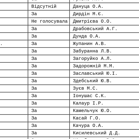
Відсутній
Дануца О.А.
За
Дирдін М.Є.
Не голосувала
Дмитрієва О.О.
За
Драбовський А.Г.
За
Дунда О.А.
.
За
Жупанин А.В.
За
Забуранна Л.В.
За
Загоруйко А.Л.
За
Задорожній М.М.
За
Заславський Ю.І.
За
Здебський Ю.В.
За
Зуєв М.С.
За
Іонушас С.К.
За
Калаур І.Р.
За
Камельчук Ю.О.
За
Касай Г.О.
За
Качура О.А.
За
Кисилевський Д.Д.