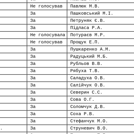
Не голосував
Павлюк М.В.
За
Пашковський М.І.
За
Петруняк Є.В.
За
Підласа Р.А.
Не голосувала
Потураєв М.Р.
Не голосував
Прощук Е.П.
За
Пушкаренко А.М.
За
Радуцький М.Б.
За
Рубльов В.В.
За
Рябуха Т.В.
За
Саладуха О.В.
За
Салійчук О.В.
За
Северин С.С.
За
Сова О.Г.
За
Соломчук Д.В.
За
Соха Р.В.
За
Стефанчук М.О.
.
За
Струневич В.О.