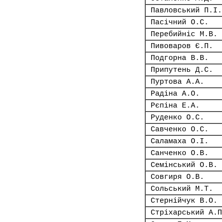
Павловський П.І.
Пасічний О.С.
Перебийніс М.В.
Пивоваров Є.П.
Подгорна В.В.
Припутень Д.С.
Пуртова А.А.
Радіна А.О.
Рєпіна Е.А.
Руденко О.С.
Савченко О.С.
Саламаха О.І.
Санченко О.В.
Семінський О.В.
Совгиря О.В.
Сольський М.Т.
Стернійчук В.О.
Стріхарський А.П