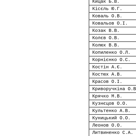
Кицак Б.В.
Кісєль Ю.Г.
Коваль О.В.
Ковальов О.І.
Козак В.В.
Колєв О.В.
Колюх В.В.
Копиленко О.Л.
Корнієнко О.С.
Костін А.Є.
Костюх А.В.
Красов О.І.
Криворучкіна О.В
Крячко М.В.
Кузнєцов О.О.
Культенко А.В.
Куницький О.О.
Леонов О.О.
Литвиненко С.А.