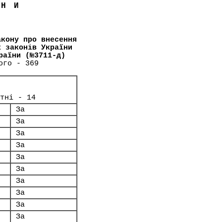
ЇНИ
акону про внесення
х законів України
раїни (№3711-д)
ого - 369
тні - 14
За
За
За
За
За
За
За
За
За
За