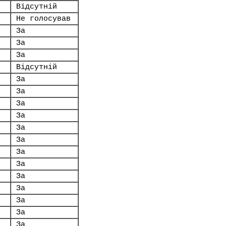
Відсутній
Не голосував
За
За
За
Відсутній
За
За
За
За
За
За
За
За
За
За
За
За
За