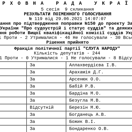
ЕРХОВНА РАДА УКРА
5 сесія 9 скликання
РЕЗУЛЬТАТИ ПОІМЕННОГО ГОЛОСУВАННЯ
№ 119 від 29.06.2021 14:07:07
ання про підтвердження поправки №150 до проекту З
України "Про судоустрій і статус суддів" та деяки
ння роботи Вищої кваліфікаційної комісії суддів Ук
1 Проти - 2 Утрималися - 46 Не голосували - 30 Всь
Рішення прийнято
Фракція політичної партії "СЛУГА НАРОДУ"
Кількість депутатів - 244
1 Проти - 0 Утрималися - 1 Не голосували - 8 Відсу
За
Аллахвердієва І.В.
За
Арахамія Д.Г.
За
Арсенюк О.О.
За
Бабій Р.В.
За
Бардіна М.О.
За
Безугла М.В.
Відсутній
Березін М.Ю.
За
Богданець А.В.
За
Божик В.І.
За
Бондаренко О.В.