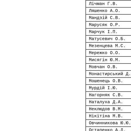
Лічман Г.В.
Ляшенко А.О.
Мандзій С.В.
Марусяк О.Р.
Марчук І.П.
Матусевич О.Б.
Мезенцева М.С.
Мережко О.О.
Мисягін Ю.М.
Мовчан О.В.
Монастирський Д.
Мошенець О.В.
Мурдій І.Ю.
Нагорняк С.В.
Наталуха Д.А.
Неклюдов В.М.
Нікітіна М.В.
Овчинникова Ю.Ю.
Остапенко А.Д.