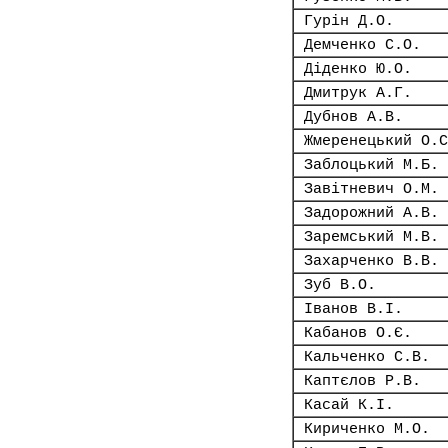
Гурін Д.О.
Демченко С.О.
Діденко Ю.О.
Дмитрук А.Г.
Дубнов А.В.
Жмеренецький О.С
Заблоцький М.Б.
Завітневич О.М.
Задорожний А.В.
Заремський М.В.
Захарченко В.В.
Зуб В.О.
Іванов В.І.
Кабанов О.Є.
Кальченко С.В.
Каптєлов Р.В.
Касай К.І.
Кириченко М.О.