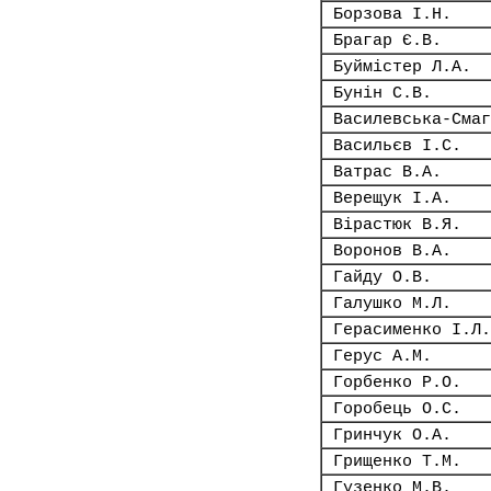
Борзова І.Н.
Брагар Є.В.
Буймістер Л.А.
Бунін С.В.
Василевська-Смаг
Васильєв І.С.
Ватрас В.А.
Верещук І.А.
Вірастюк В.Я.
Воронов В.А.
Гайду О.В.
Галушко М.Л.
Герасименко І.Л.
Герус А.М.
Горбенко Р.О.
Горобець О.С.
Гринчук О.А.
Грищенко Т.М.
Гузенко М.В.