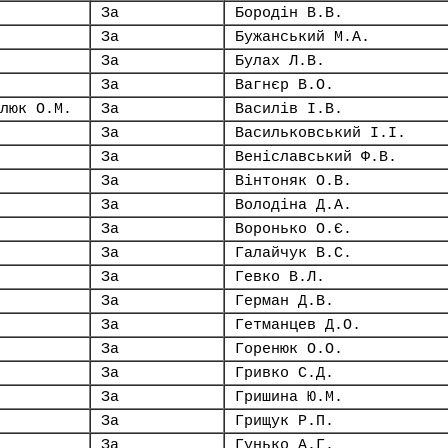
За
Бородін В.В.
За
Бужанський М.А.
За
Булах Л.В.
За
Вагнєр В.О.
люк О.М.
За
Василів І.В.
За
Васильковський І.І.
За
Веніславський Ф.В.
За
Вінтоняк О.В.
За
Володіна Д.А.
За
Воронько О.Є.
За
Галайчук В.С.
За
Гевко В.Л.
За
Герман Д.В.
За
Гетманцев Д.О.
За
Горенюк О.О.
За
Гривко С.Д.
За
Гришина Ю.М.
За
Грищук Р.П.
За
Гунько А.Г.