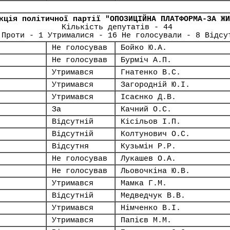
кція політичної партії "ОПОЗИЦІЙНА ПЛАТФОРМА-ЗА ЖИ
Кількість депутатів - 44
 Проти - 1 Утрималися - 16 Не голосували - 8 Відсу
Не голосував
Бойко Ю.А.
Не голосував
Бурміч А.П.
Утримався
Гнатенко В.С.
Утримався
Загородній Ю.І.
Утримався
Ісаєнко Д.В.
За
Качний О.С.
Відсутній
Кісільов І.П.
Відсутній
Колтунович О.С.
Відсутня
Кузьмін Р.Р.
Не голосував
Лукашев О.А.
Не голосував
Льовочкіна Ю.В.
Утримався
Мамка Г.М.
Відсутній
Медведчук В.В.
Утримався
Німченко В.І.
Утримався
Папієв М.М.