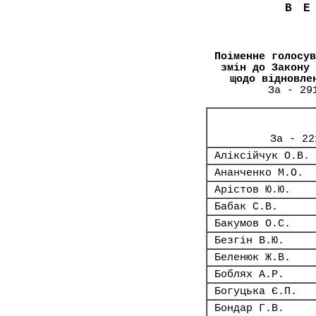
В
Поіменне голосув
змін до Закону 
щодо відновле
За - 29
За - 22
Аліксійчук О.В.
Ананченко М.О.
Арістов Ю.Ю.
Бабак С.В.
Бакумов О.С.
Безгін В.Ю.
Беленюк Ж.В.
Боблях А.Р.
Богуцька Є.П.
Бондар Г.В.