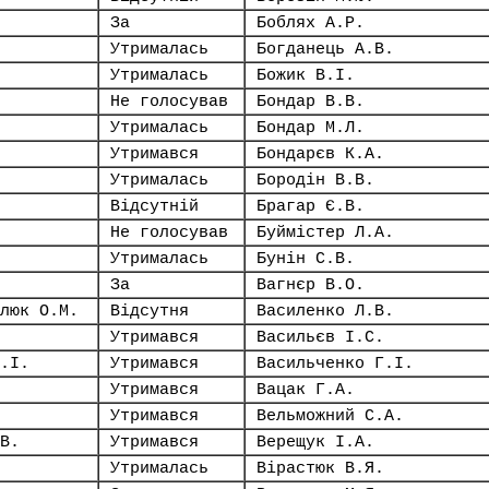
За
Боблях А.Р.
Утрималась
Богданець А.В.
Утрималась
Божик В.І.
Не голосував
Бондар В.В.
Утрималась
Бондар М.Л.
Утримався
Бондарєв К.А.
Утрималась
Бородін В.В.
Відсутній
Брагар Є.В.
Не голосував
Буймістер Л.А.
Утрималась
Бунін С.В.
За
Вагнєр В.О.
люк О.М.
Відсутня
Василенко Л.В.
Утримався
Васильєв І.С.
.І.
Утримався
Васильченко Г.І.
Утримався
Вацак Г.А.
Утримався
Вельможний С.А.
В.
Утримався
Верещук І.А.
Утрималась
Вірастюк В.Я.