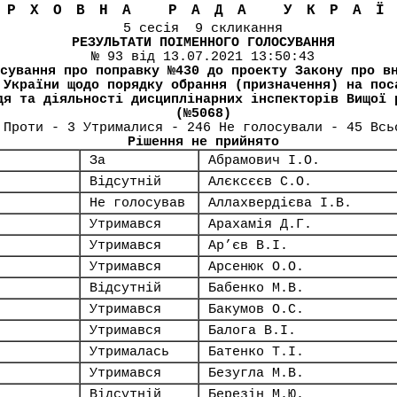
ЕРХОВНА РАДА УКРА
5 сесія 9 скликання
РЕЗУЛЬТАТИ ПОІМЕННОГО ГОЛОСУВАННЯ
№ 93 від 13.07.2021 13:50:43
сування про поправку №430 до проекту Закону про в
 України щодо порядку обрання (призначення) на пос
дя та діяльності дисциплінарних інспекторів Вищої 
(№5068)
 Проти - 3 Утрималися - 246 Не голосували - 45 Всь
Рішення не прийнято
За
Абрамович І.О.
Відсутній
Алєксєєв С.О.
Не голосував
Аллахвердієва І.В.
Утримався
Арахамія Д.Г.
Утримався
Ар’єв В.І.
Утримався
Арсенюк О.О.
Відсутній
Бабенко М.В.
Утримався
Бакумов О.С.
Утримався
Балога В.І.
Утрималась
Батенко Т.І.
Утримався
Безугла М.В.
Відсутній
Березін М.Ю.