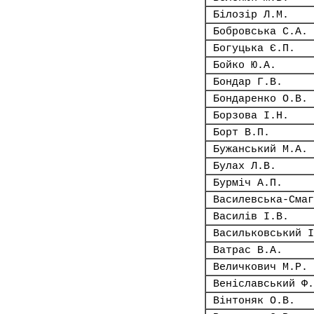
Білозір Л.М.
Бобровська С.А.
Богуцька Є.П.
Бойко Ю.А.
Бондар Г.В.
Бондаренко О.В.
Борзова І.Н.
Борт В.П.
Бужанський М.А.
Булах Л.В.
Бурміч А.П.
Василевська-Смаг
Василів І.В.
Васильковський І
Ватрас В.А.
Величкович М.Р.
Веніславський Ф.
Вінтоняк О.В.