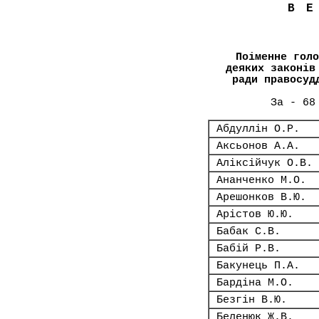
В
Поіменне голо
деяких законів
ради правосуд
За - 68
Абдуллін О.Р.
Аксьонов А.А.
Аліксійчук О.В.
Ананченко М.О.
Арешонков В.Ю.
Арістов Ю.Ю.
Бабак С.В.
Бабій Р.В.
Бакунець П.А.
Бардіна М.О.
Безгін В.Ю.
Беленюк Ж.В.