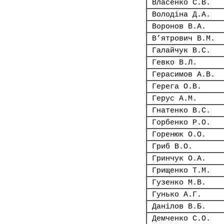
Власенко С.В.
Володіна Д.А.
Воронов В.А.
В’ятрович В.М.
Галайчук В.С.
Гевко В.Л.
Герасимов А.В.
Герега О.В.
Герус А.М.
Гнатенко В.С.
Горбенко Р.О.
Горенюк О.О.
Гриб В.О.
Гринчук О.А.
Грищенко Т.М.
Гузенко М.В.
Гунько А.Г.
Данілов В.Б.
Демченко С.О.