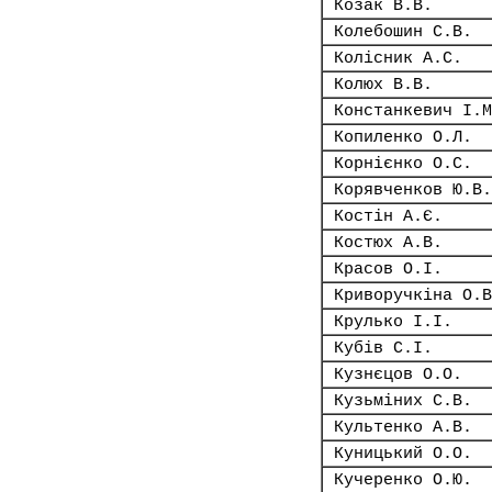
Козак В.В.
Колебошин С.В.
Колісник А.С.
Колюх В.В.
Констанкевич І.М
Копиленко О.Л.
Корнієнко О.С.
Корявченков Ю.В.
Костін А.Є.
Костюх А.В.
Красов О.І.
Криворучкіна О.В
Крулько І.І.
Кубів С.І.
Кузнєцов О.О.
Кузьміних С.В.
Культенко А.В.
Куницький О.О.
Кучеренко О.Ю.