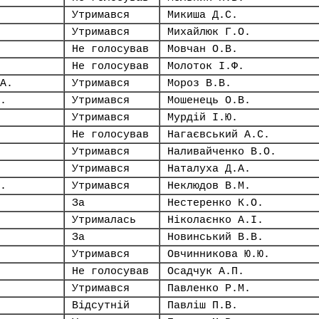
Утримався
Микиша Д.С.
Утримався
Михайлюк Г.О.
Не голосував
Мовчан О.В.
Не голосував
Молоток І.Ф.
А.
Утримався
Мороз В.В.
.
Утримався
Мошенець О.В.
Утримався
Мурдій І.Ю.
Не голосував
Нагаєвський А.С.
Утримався
Наливайченко В.О.
Утримався
Наталуха Д.А.
.
Утримався
Неклюдов В.М.
За
Нестеренко К.О.
Утрималась
Ніколаєнко А.І.
За
Новинський В.В.
Утримався
Овчинникова Ю.Ю.
Не голосував
Осадчук А.П.
Утримався
Павленко Р.М.
Відсутній
Павліш П.В.