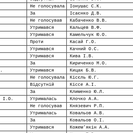
Не голосувала
Іонушас С.К.
За
Ісаєнко Д.В.
Не голосував
Кабаченко В.В.
Утримався
Кальцев В.Ф.
Утримався
Камельчук Ю.О.
Проти
Касай Г.О.
Утримався
Качний О.С.
Утримався
Кива І.В.
За
Кириченко М.О.
.
Утримався
Кицак Б.В.
Не голосувала
Кісєль Ю.Г.
Відсутній
Кіссе А.І.
За
Клименко Ю.Л.
 І.О.
Утрималась
Клочко А.А.
Не голосував
Князевич Р.П.
Утрималась
Ковальов А.В.
За
Ковальов О.І.
Утримався
Кожем’якін А.А.