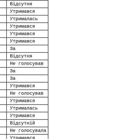
Відсутня
Утримався
Утрималась
Утримався
Утримався
Утримався
За
Відсутня
Не голосував
За
За
Утримався
Не голосував
Утримався
Утрималась
Утримався
Відсутній
Не голосувала
Утримався