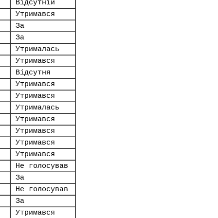
Відсутній
Утримався
За
За
Утрималась
Утримався
Відсутня
Утримався
Утримався
Утрималась
Утримався
Утримався
Утримався
Утримався
Не голосував
За
Не голосував
За
Утримався