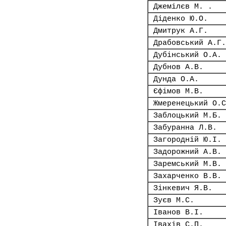
Джемілєв М. .
Діденко Ю.О.
Дмитрук А.Г.
Драбовський А.Г.
Дубінський О.А.
Дубнов А.В.
Дунда О.А.
Єфімов М.В.
Жмеренецький О.С
Заблоцький М.Б.
Забуранна Л.В.
Загородній Ю.І.
Задорожний А.В.
Заремський М.В.
Захарченко В.В.
Зінкевич Я.В.
Зуєв М.С.
Іванов В.І.
Івахів С.П.