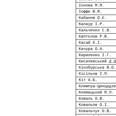
Іонова М.М.
Іоффе Ю.Я.
Кабанов О.Є.
Калаур І.Р.
Кальченко С.В.
Каптєлов Р.В.
Касай К.І.
Качура О.А.
Кириленко І.Г.
Кисилевський Д.Д
Кінзбурська В.О.
Кісільов І.П.
Кіт А.Б.
Климпуш-Цинцадзе
Княжицький М.Л.
Коваль О.В.
Ковальов О.І.
Ковальчук О.В.