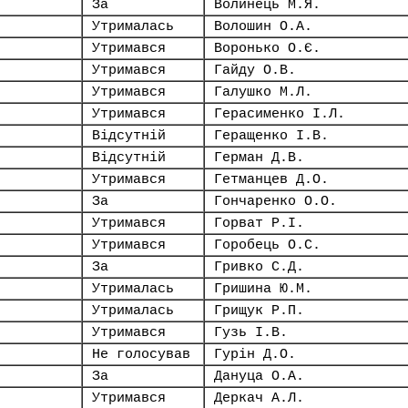
За
Волинець М.Я.
Утрималась
Волошин О.А.
Утримався
Воронько О.Є.
Утримався
Гайду О.В.
Утримався
Галушко М.Л.
Утримався
Герасименко І.Л.
Відсутній
Геращенко І.В.
Відсутній
Герман Д.В.
Утримався
Гетманцев Д.О.
За
Гончаренко О.О.
Утримався
Горват Р.І.
Утримався
Горобець О.С.
За
Гривко С.Д.
Утрималась
Гришина Ю.М.
Утрималась
Грищук Р.П.
Утримався
Гузь І.В.
Не голосував
Гурін Д.О.
За
Дануца О.А.
Утримався
Деркач А.Л.