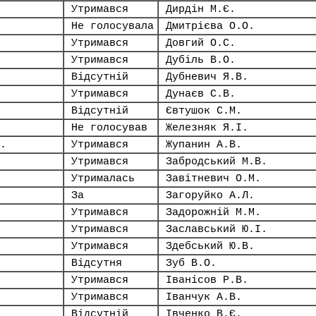
Утримався
Дирдін М.Є.
Не голосувала
Дмитрієва О.О.
Утримався
Довгий О.С.
Утримався
Дубіль В.О.
Відсутній
Дубневич Я.В.
Утримався
Дунаєв С.В.
Відсутній
Євтушок С.М.
Не голосував
Железняк Я.І.
.
Утримався
Жупанин А.В.
Утримався
Забродський М.В.
Утрималась
Завітневич О.М.
За
Загоруйко А.Л.
Утримався
Задорожній М.М.
Утримався
Заславський Ю.І.
Утримався
Здебський Ю.В.
Відсутня
Зуб В.О.
Утримався
Іванісов Р.В.
Утримався
Іванчук А.В.
Відсутній
Івченко В.Є.