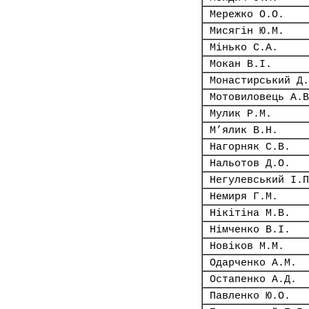
Мережко О.О.
Мисягін Ю.М.
Мінько С.А.
Мокан В.І.
Монастирський Д.
Мотовиловець А.В
Мулик Р.М.
М’ялик В.Н.
Нагорняк С.В.
Нальотов Д.О.
Негулевський І.П
Немиря Г.М.
Нікітіна М.В.
Німченко В.І.
Новіков М.М.
Одарченко А.М.
Остапенко А.Д.
Павленко Ю.О.