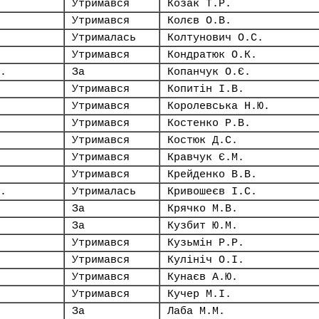
Утримався
Козак Т.Р.
Утримався
Колєв О.В.
Утрималась
Колтунович О.С.
Утримався
Кондратюк О.К.
.
За
Копанчук О.Є.
Утримався
Копитін І.В.
Утримався
Королевська Н.Ю.
Утримався
Костенко Р.В.
Утримався
Костюк Д.С.
Утримався
Кравчук Є.М.
Утримався
Крейденко В.В.
.
Утрималась
Кривошеєв І.С.
За
Крячко М.В.
За
Кузбит Ю.М.
Утримався
Кузьмін Р.Р.
Утримався
Кулініч О.І.
Утримався
Кунаєв А.Ю.
Утримався
Кучер М.І.
За
Лаба М.М.