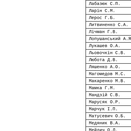
Лабазюк С.П.
Ларін С.М.
Лерос Г.Б.
Литвиненко С.А.
Лічман Г.В.
Лопушанський А.Я
Лукашев О.А.
Льовочкін С.В.
Любота Д.В.
Ляшенко А.О.
Магомедов М.С.
Макаренко М.В.
Мамка Г.М.
Мандзій С.В.
Марусяк О.Р.
Марчук І.П.
Матусевич О.Б.
Медяник В.А.
Мейдич О.Л.