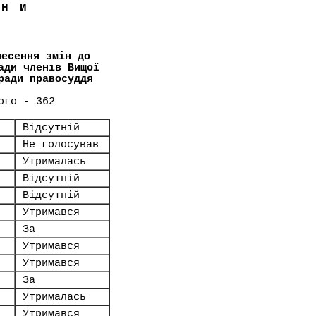
ЇНИ
несення змін до
ади членів Вищої
ради правосуддя
ого - 362
Відсутній
Не голосував
Утрималась
Відсутній
Відсутній
Утримався
За
Утримався
Утримався
За
Утрималась
Утримався