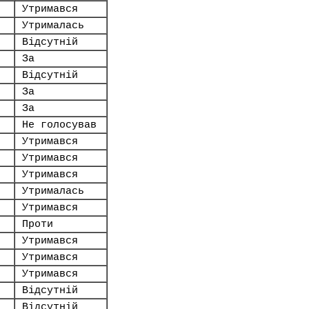
Утримався
Утрималась
Відсутній
За
Відсутній
За
За
Не голосував
Утримався
Утримався
Утримався
Утрималась
Утримався
Проти
Утримався
Утримався
Утримався
Відсутній
Відсутній