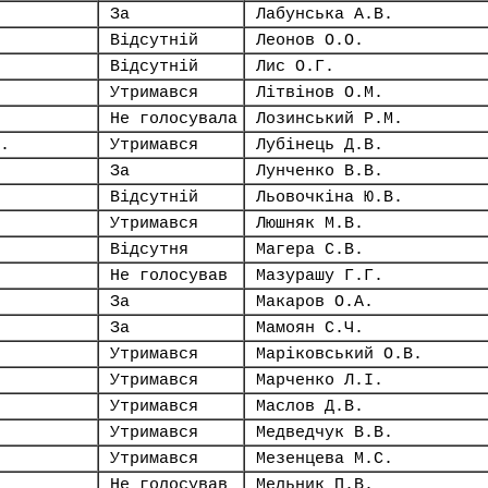
За
Лабунська А.В.
Відсутній
Леонов О.О.
Відсутній
Лис О.Г.
Утримався
Літвінов О.М.
Не голосувала
Лозинський Р.М.
.
Утримався
Лубінець Д.В.
За
Лунченко В.В.
Відсутній
Льовочкіна Ю.В.
Утримався
Люшняк М.В.
Відсутня
Магера С.В.
Не голосував
Мазурашу Г.Г.
За
Макаров О.А.
За
Мамоян С.Ч.
Утримався
Маріковський О.В.
Утримався
Марченко Л.І.
Утримався
Маслов Д.В.
Утримався
Медведчук В.В.
Утримався
Мезенцева М.С.
Не голосував
Мельник П.В.