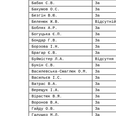
Бабак С.В.
За
Бакумов О.С.
За
Безгін В.Ю.
За
Беленюк Ж.В.
Відсутній
Боблях А.Р.
За
Богуцька Є.П.
За
Бондар Г.В.
За
Борзова І.Н.
За
Брагар Є.В.
За
Буймістер Л.А.
Відсутня
Бунін С.В.
За
Василевська-Смаглюк О.М.
За
Васильєв І.С.
За
Ватрас В.А.
За
Верещук І.А.
За
Вірастюк В.Я.
За
Воронов В.А.
За
Гайду О.В.
За
Галушко М.Л.
За