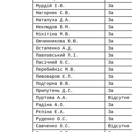
Мурдій І.Ю.
За
Нагорняк С.В.
За
Наталуха Д.А.
За
Неклюдов В.М.
За
Нікітіна М.В.
За
Овчинникова Ю.Ю.
За
Остапенко А.Д.
За
Павловський П.І.
За
Пасічний О.С.
За
Перебийніс М.В.
За
Пивоваров Є.П.
За
Подгорна В.В.
За
Припутень Д.С.
За
Пуртова А.А.
Відсутня
Радіна А.О.
За
Рєпіна Е.А.
За
Руденко О.С.
За
Савченко О.С.
Відсутня