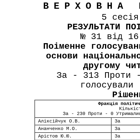
ВЕРХОВНА 
5 сесі
РЕЗУЛЬТАТИ ПО
№ 31 від 16
Поіменне голосуван
основи національн
другому чи
За - 313 Проти 
голосували 
Рішен
Фракція політи
Кількіс
За - 230 Проти - 0 Утримали
Аліксійчук О.В.
За
Ананченко М.О.
За
Арістов Ю.Ю.
За