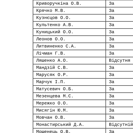
Криворучкіна О.В.
За
Крячко М.В.
За
Кузнєцов О.О.
За
Культенко А.В.
За
Куницький О.О.
За
Леонов О.О.
За
Литвиненко С.А.
За
Лічман Г.В.
За
Ляшенко А.О.
Відсутня
Мандзій С.В.
За
Марусяк О.Р.
За
Марчук І.П.
За
Матусевич О.Б.
За
Мезенцева М.С.
За
Мережко О.О.
За
Мисягін Ю.М.
За
Мовчан О.В.
За
Монастирський Д.А.
Відсутній
Мошенець О.В.
За