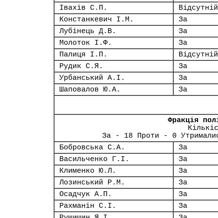
Івахів С.П.
Відсутній
Констанкевич І.М.
За
Лубінець Д.В.
За
Молоток І.Ф.
За
Палиця І.П.
Відсутній
Рудик С.Я.
За
Урбанський А.І.
За
Шаповалов Ю.А.
За
Фракція пол
Кількі
За - 18 Проти - 0 Утримали
Бобровська С.А.
За
Васильченко Г.І.
За
Клименко Ю.Л.
За
Лозинський Р.М.
За
Осадчук А.П.
За
Рахманін С.І.
За
Рущишин Я.І.
За