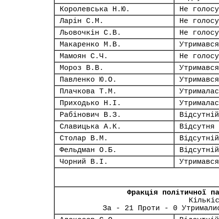
Королевська Н.Ю.
Не голосу
Ларін С.М.
Не голосу
Льовочкін С.В.
Не голосу
Макаренко М.В.
Утримався
Мамоян С.Ч.
Не голосу
Мороз В.В.
Утримався
Павленко Ю.О.
Утримався
Плачкова Т.М.
Утрималас
Приходько Н.І.
Утрималас
Рабінович В.З.
Відсутній
Славицька А.К.
Відсутня
Столар В.М.
Відсутній
Фельдман О.Б.
Відсутній
Чорний В.І.
Утримався
Фракція політичної п
Кількі
За - 21 Проти - 0 Утримали