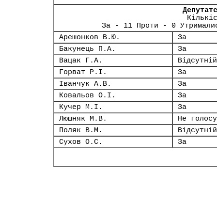
Депутат
Кількі
За - 11 Проти - 0 Утримали
Арешонков В.Ю.
За
Бакунець П.А.
За
Вацак Г.А.
Відсутній
Горват Р.І.
За
Іванчук А.В.
За
Ковальов О.І.
За
Кучер М.І.
За
Люшняк М.В.
Не голосу
Поляк В.М.
Відсутній
Сухов О.С.
За