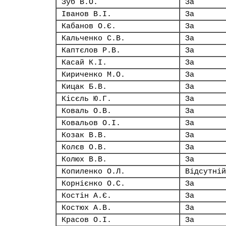
Зуб В.О.
За
Іванов В.І.
За
Кабанов О.Є.
За
Кальченко С.В.
За
Каптєлов Р.В.
За
Касай К.І.
За
Кириченко М.О.
За
Кицак Б.В.
За
Кісєль Ю.Г.
За
Коваль О.В.
За
Ковальов О.І.
За
Козак В.В.
За
Колєв О.В.
За
Колюх В.В.
За
Копиленко О.Л.
Відсутній
Корнієнко О.С.
За
Костін А.Є.
За
Костюх А.В.
За
Красов О.І.
За