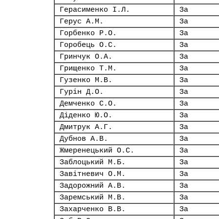
Герасименко І.Л.
За
Герус А.М.
За
Горбенко Р.О.
За
Горобець О.С.
За
Гринчук О.А.
За
Грищенко Т.М.
За
Гузенко М.В.
За
Гурін Д.О.
За
Демченко С.О.
За
Діденко Ю.О.
За
Дмитрук А.Г.
За
Дубнов А.В.
За
Жмеренецький О.С.
За
Заблоцький М.Б.
За
Завітневич О.М.
За
Задорожний А.В.
За
Заремський М.В.
За
Захарченко В.В.
За