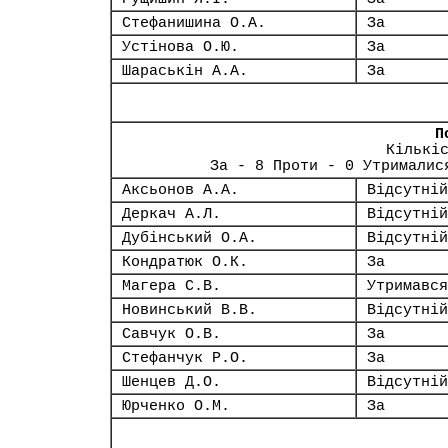
Стефанишина О.А.
За
Устінова О.Ю.
За
Шараськін А.А.
За
П
Кількі
За - 8 Проти - 0 Утрималис
Аксьонов А.А.
Відсутній
Деркач А.Л.
Відсутній
Дубінський О.А.
Відсутній
Кондратюк О.К.
За
Магера С.В.
Утримався
Новинський В.В.
Відсутній
Савчук О.В.
За
Стефанчук Р.О.
За
Шенцев Д.О.
Відсутній
Юрченко О.М.
За