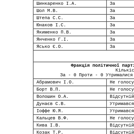
Шинкаренко І.А.
За
Шол М.В.
За
Штепа С.С.
За
Юнаков І.С.
За
Якименко П.В.
За
Янченко Г.І.
За
Ясько Є.О.
За
Фракція політичної парт
Кількі
За - 0 Проти - 0 Утрималися
Абрамович І.О.
Не голосу
Борт В.П.
Не голосу
Волошин О.А.
Відсутній
Дунаєв С.В.
Утримався
Іоффе Ю.Я.
Утримався
Кальцев В.Ф.
Не голосу
Кива І.В.
Відсутній
Козак Т.Р.
Відсутній