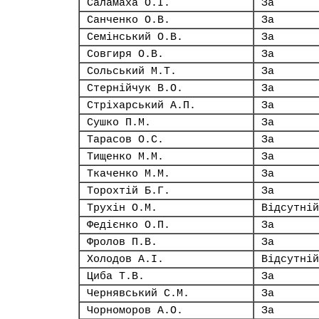
Саламаха О.І.
За
Санченко О.В.
За
Семінський О.В.
За
Совгиря О.В.
За
Сольський М.Т.
За
Стернійчук В.О.
За
Стріхарський А.П.
За
Сушко П.М.
За
Тарасов О.С.
За
Тищенко М.М.
За
Ткаченко М.М.
За
Торохтій Б.Г.
За
Трухін О.М.
Відсутній
Федієнко О.П.
За
Фролов П.В.
За
Холодов А.І.
Відсутній
Циба Т.В.
За
Чернявський С.М.
За
Чорноморов А.О.
За