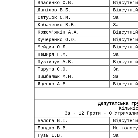
Власенко С.В.
Відсутній
Данілов В.Б.
Відсутній
Євтушок С.М.
За
Кабаченко В.В.
За
Кожем’якін А.А.
Відсутній
Кучеренко О.Ю.
Відсутній
Мейдич О.Л.
Відсутній
Немиря Г.М.
За
Пузійчук А.В.
Відсутній
Тарута С.О.
За
Цимбалюк М.М.
За
Яценко А.В.
Відсутній
Депутатська гр
Кількі
За - 12 Проти - 0 Утримали
Балога В.І.
Відсутній
Бондар В.В.
Не голосу
Гузь І.В.
За