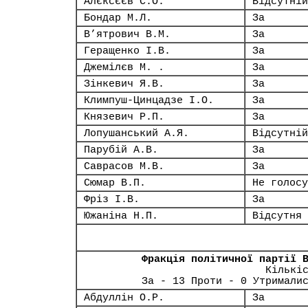
Алєксєєв С.О.
Відсутній
Бондар М.Л.
За
В’ятрович В.М.
За
Геращенко І.В.
За
Джемілєв М. .
За
Зінкевич Я.В.
За
Климпуш-Цинцадзе І.О.
За
Князевич Р.П.
За
Лопушанський А.Я.
Відсутній
Парубій А.В.
За
Саврасов М.В.
За
Сюмар В.П.
Не голосу
Фріз І.В.
За
Южаніна Н.П.
Відсутня
Фракція політичної партії 
Кількі
За - 13 Проти - 0 Утримали
Абдуллін О.Р.
За