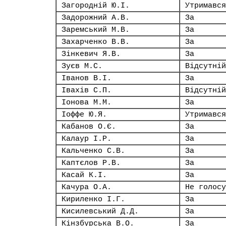
Загородній Ю.І.
Утримався
Задорожний А.В.
За
Заремський М.В.
За
Захарченко В.В.
За
Зінкевич Я.В.
За
Зуєв М.С.
Відсутній
Іванов В.І.
За
Івахів С.П.
Відсутній
Іонова М.М.
За
Іоффе Ю.Я.
Утримався
Кабанов О.Є.
За
Калаур І.Р.
За
Кальченко С.В.
За
Каптєлов Р.В.
За
Касай К.І.
За
Качура О.А.
Не голосу
Кириленко І.Г.
За
Кисилевський Д.Д.
За
Кінзбурська В.О.
За