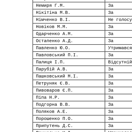
Немиря Г.М.
За
Нікітіна М.В.
За
Німченко В.І.
Не голосу
Новіков М.М.
За
Одарченко А.М.
За
Остапенко А.Д.
За
Павленко Ю.О.
Утримався
Павловський П.І.
За
Палиця І.П.
Відсутній
Парубій А.В.
За
Пашковський М.І.
За
Петруняк Є.В.
За
Пивоваров Є.П.
За
Піпа Н.Р.
За
Подгорна В.В.
За
Поляков А.Е.
За
Порошенко П.О.
За
Припутень Д.С.
За