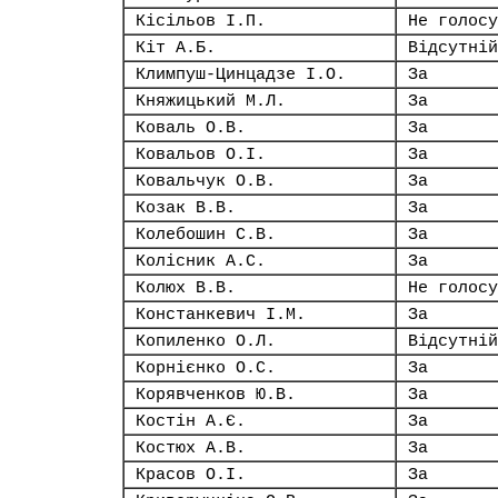
Кісільов І.П.
Не голосу
Кіт А.Б.
Відсутній
Климпуш-Цинцадзе І.О.
За
Княжицький М.Л.
За
Коваль О.В.
За
Ковальов О.І.
За
Ковальчук О.В.
За
Козак В.В.
За
Колебошин С.В.
За
Колісник А.С.
За
Колюх В.В.
Не голосу
Констанкевич І.М.
За
Копиленко О.Л.
Відсутній
Корнієнко О.С.
За
Корявченков Ю.В.
За
Костін А.Є.
За
Костюх А.В.
За
Красов О.І.
За