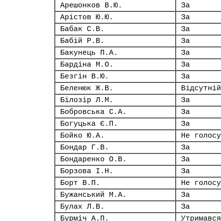
Арешонков В.Ю.
За
Арістов Ю.Ю.
За
Бабак С.В.
За
Бабій Р.В.
За
Бакунець П.А.
За
Бардіна М.О.
За
Безгін В.Ю.
За
Беленюк Ж.В.
Відсутній
Білозір Л.М.
За
Бобровська С.А.
За
Богуцька Є.П.
За
Бойко Ю.А.
Не голосу
Бондар Г.В.
За
Бондаренко О.В.
За
Борзова І.Н.
За
Борт В.П.
Не голосу
Бужанський М.А.
За
Булах Л.В.
За
Бурміч А.П.
Утримався