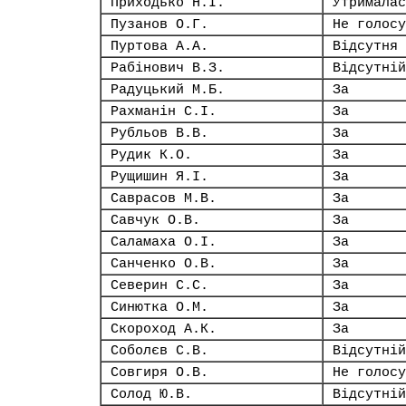
Приходько Н.І.
Утрималас
Пузанов О.Г.
Не голосу
Пуртова А.А.
Відсутня
Рабінович В.З.
Відсутній
Радуцький М.Б.
За
Рахманін С.І.
За
Рубльов В.В.
За
Рудик К.О.
За
Рущишин Я.І.
За
Саврасов М.В.
За
Савчук О.В.
За
Саламаха О.І.
За
Санченко О.В.
За
Северин С.С.
За
Синютка О.М.
За
Скороход А.К.
За
Соболєв С.В.
Відсутній
Совгиря О.В.
Не голосу
Солод Ю.В.
Відсутній