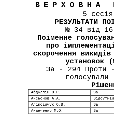
ВЕРХОВНА 
5 сесі
РЕЗУЛЬТАТИ ПО
№ 34 від 16
Поіменне голосува
про імплементац
скорочення викидів
установок (
За - 294 Проти 
голосували 
Рішен
Абдуллін О.Р.
За
Аксьонов А.А.
Відсутній
Аліксійчук О.В.
За
Ананченко М.О.
За