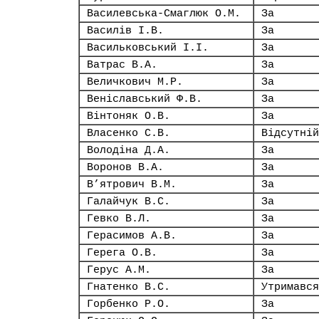
Василевська-Смаглюк О.М.
За
Василів І.В.
За
Васильковський І.І.
За
Ватрас В.А.
За
Величкович М.Р.
За
Веніславський Ф.В.
За
Вінтоняк О.В.
За
Власенко С.В.
Відсутній
Володіна Д.А.
За
Воронов В.А.
За
В’ятрович В.М.
За
Галайчук В.С.
За
Гевко В.Л.
За
Герасимов А.В.
За
Герега О.В.
За
Герус А.М.
За
Гнатенко В.С.
Утримався
Горбенко Р.О.
За