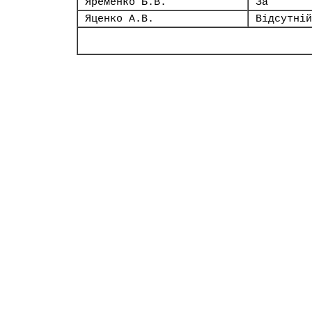
Яременко Б.В.
За
Яценко А.В.
Відсутній