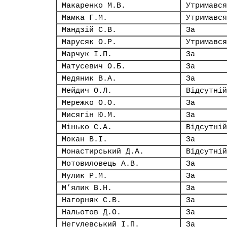
Макаренко М.В.
Утримався
Мамка Г.М.
Утримався
Мандзій С.В.
За
Марусяк О.Р.
Утримався
Марчук І.П.
За
Матусевич О.Б.
За
Медяник В.А.
За
Мейдич О.Л.
Відсутній
Мережко О.О.
За
Мисягін Ю.М.
За
Мінько С.А.
Відсутній
Мокан В.І.
За
Монастирський Д.А.
Відсутній
Мотовиловець А.В.
За
Мулик Р.М.
За
М’ялик В.Н.
За
Нагорняк С.В.
За
Нальотов Д.О.
За
Негулевський І.П.
За