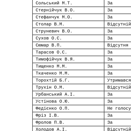
Сольський М.Т.
За
Стернійчук В.О.
За
Стефанчук М.О.
За
Столар В.М.
Відсутній
Струневич В.О.
За
Сухов О.С.
За
Сюмар В.П.
Відсутня
Тарасов О.С.
За
Тимофійчук В.Я.
За
Тищенко М.М.
За
Ткаченко М.М.
За
Торохтій Б.Г.
Утримався
Трухін О.М.
Відсутній
Урбанський А.І.
За
Устінова О.Ю.
За
Федієнко О.П.
Не голосу
Фріз І.В.
За
Фролов П.В.
За
Холодов А.І.
Відсутній