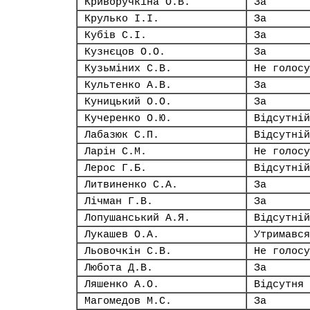
Криворучкіна О.В.
За
Крулько І.І.
За
Кубів С.І.
За
Кузнєцов О.О.
За
Кузьміних С.В.
Не голосу
Культенко А.В.
За
Куницький О.О.
За
Кучеренко О.Ю.
Відсутній
Лабазюк С.П.
Відсутній
Ларін С.М.
Не голосу
Лерос Г.Б.
Відсутній
Литвиненко С.А.
За
Лічман Г.В.
За
Лопушанський А.Я.
Відсутній
Лукашев О.А.
Утримався
Льовочкін С.В.
Не голосу
Любота Д.В.
За
Ляшенко А.О.
Відсутня
Магомедов М.С.
За