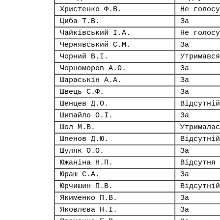
Христенко Ф.В.
Не голосу
Циба Т.В.
За
Чайківський І.А.
Не голосу
Чернявський С.М.
За
Чорний В.І.
Утримався
Чорноморов А.О.
За
Шараськін А.А.
За
Швець С.Ф.
За
Шенцев Д.О.
Відсутній
Шипайло О.І.
За
Шол М.В.
Утрималас
Шпенов Д.Ю.
Відсутній
Шуляк О.О.
За
Южаніна Н.П.
Відсутня
Юраш С.А.
За
Юрчишин П.В.
Відсутній
Якименко П.В.
За
Яковлєва Н.І.
За