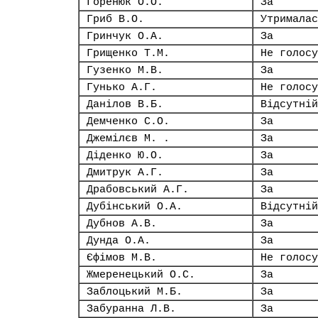
Горенюк О.О.
За
Гриб В.О.
Утрималас
Гринчук О.А.
За
Грищенко Т.М.
Не голосу
Гузенко М.В.
За
Гунько А.Г.
Не голосу
Данілов В.Б.
Відсутній
Демченко С.О.
За
Джемілєв М. .
За
Діденко Ю.О.
За
Дмитрук А.Г.
За
Драбовський А.Г.
За
Дубінський О.А.
Відсутній
Дубнов А.В.
За
Дунда О.А.
За
Єфімов М.В.
Не голосу
Жмеренецький О.С.
За
Заблоцький М.Б.
За
Забуранна Л.В.
За