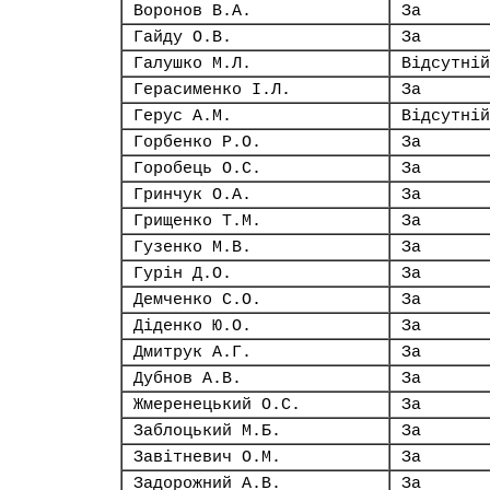
Воронов В.А.
За
Гайду О.В.
За
Галушко М.Л.
Відсутній
Герасименко І.Л.
За
Герус А.М.
Відсутній
Горбенко Р.О.
За
Горобець О.С.
За
Гринчук О.А.
За
Грищенко Т.М.
За
Гузенко М.В.
За
Гурін Д.О.
За
Демченко С.О.
За
Діденко Ю.О.
За
Дмитрук А.Г.
За
Дубнов А.В.
За
Жмеренецький О.С.
За
Заблоцький М.Б.
За
Завітневич О.М.
За
Задорожний А.В.
За