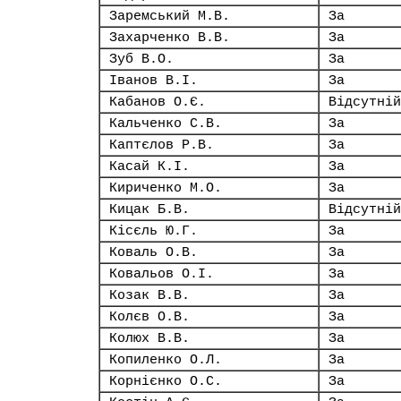
Заремський М.В.
За
Захарченко В.В.
За
Зуб В.О.
За
Іванов В.І.
За
Кабанов О.Є.
Відсутній
Кальченко С.В.
За
Каптєлов Р.В.
За
Касай К.І.
За
Кириченко М.О.
За
Кицак Б.В.
Відсутній
Кісєль Ю.Г.
За
Коваль О.В.
За
Ковальов О.І.
За
Козак В.В.
За
Колєв О.В.
За
Колюх В.В.
За
Копиленко О.Л.
За
Корнієнко О.С.
За