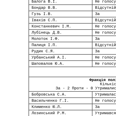
Балога В.І.
Не голосу
Бондар В.В.
Відсутній
Гузь І.В.
За
Івахів С.П.
Відсутній
Констанкевич І.М.
Не голосу
Лубінець Д.В.
Не голосу
Молоток І.Ф.
За
Палиця І.П.
Відсутній
Рудик С.Я.
За
Урбанський А.І.
Не голосу
Шаповалов Ю.А.
Не голосу
Фракція пол
Кількі
За - 2 Проти - 0 Утримали
Бобровська С.А.
Утрималас
Васильченко Г.І.
Не голосу
Клименко Ю.Л.
За
Лозинський Р.М.
Утримався