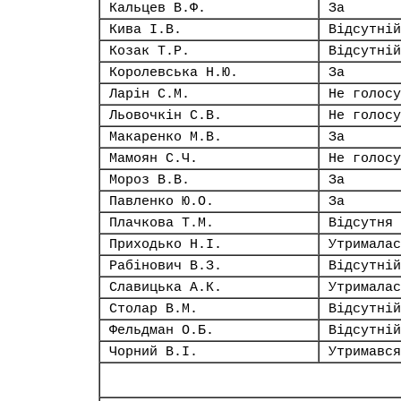
Кальцев В.Ф.
За
Кива І.В.
Відсутній
Козак Т.Р.
Відсутній
Королевська Н.Ю.
За
Ларін С.М.
Не голосу
Льовочкін С.В.
Не голосу
Макаренко М.В.
За
Мамоян С.Ч.
Не голосу
Мороз В.В.
За
Павленко Ю.О.
За
Плачкова Т.М.
Відсутня
Приходько Н.І.
Утрималас
Рабінович В.З.
Відсутній
Славицька А.К.
Утрималас
Столар В.М.
Відсутній
Фельдман О.Б.
Відсутній
Чорний В.І.
Утримався