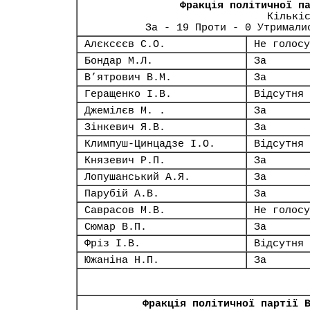
Фракція політичної п
Кількі
За - 19 Проти - 0 Утримали
Алєксєєв С.О.
Не голосу
Бондар М.Л.
За
В’ятрович В.М.
За
Геращенко І.В.
Відсутня
Джемілєв М. .
За
Зінкевич Я.В.
За
Климпуш-Цинцадзе І.О.
Відсутня
Князевич Р.П.
За
Лопушанський А.Я.
За
Парубій А.В.
За
Саврасов М.В.
Не голосу
Сюмар В.П.
За
Фріз І.В.
Відсутня
Южаніна Н.П.
За
Фракція політичної партії 