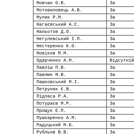
Мовчан О.В.
За
Мотовиловець А.В.
За
Мулик Р.М.
За
Нагаєвський А.С.
За
Нальотов Д.О.
За
Негулевський І.П.
За
Нестеренко К.О.
За
Новіков М.М.
За
Одарченко А.М.
Відсутній
Павліш П.В.
За
Павлюк М.В.
За
Пашковський М.І.
За
Петруняк Є.В.
За
Підласа Р.А.
За
Потураєв М.Р.
За
Прощук Е.П.
За
Пушкаренко А.М.
За
Радуцький М.Б.
За
Рубльов В.В.
За