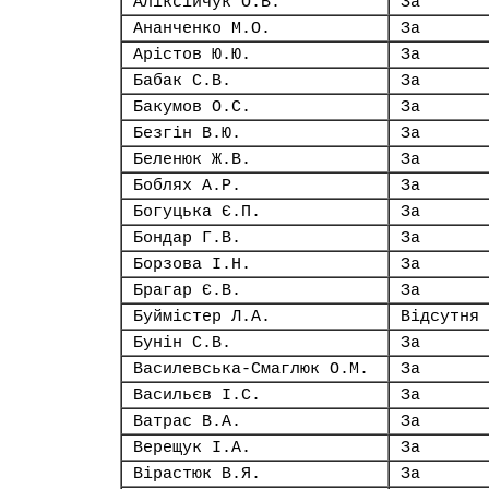
Аліксійчук О.В.
За
Ананченко М.О.
За
Арістов Ю.Ю.
За
Бабак С.В.
За
Бакумов О.С.
За
Безгін В.Ю.
За
Беленюк Ж.В.
За
Боблях А.Р.
За
Богуцька Є.П.
За
Бондар Г.В.
За
Борзова І.Н.
За
Брагар Є.В.
За
Буймістер Л.А.
Відсутня
Бунін С.В.
За
Василевська-Смаглюк О.М.
За
Васильєв І.С.
За
Ватрас В.А.
За
Верещук І.А.
За
Вірастюк В.Я.
За