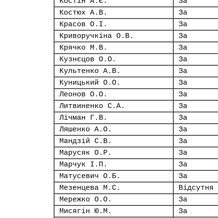
Костін А.Є.
За
Костюх А.В.
За
Красов О.І.
За
Криворучкіна О.В.
За
Крячко М.В.
За
Кузнєцов О.О.
За
Культенко А.В.
За
Куницький О.О.
За
Леонов О.О.
За
Литвиненко С.А.
За
Лічман Г.В.
За
Ляшенко А.О.
За
Мандзій С.В.
За
Марусяк О.Р.
За
Марчук І.П.
За
Матусевич О.Б.
За
Мезенцева М.С.
Відсутня
Мережко О.О.
За
Мисягін Ю.М.
За