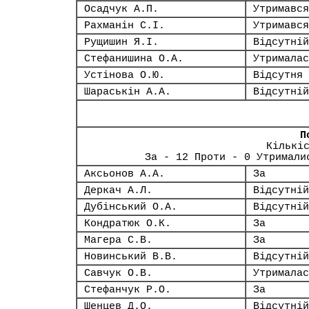
Осадчук А.П.
Утримався
Рахманін С.І.
Утримався
Рущишин Я.І.
Відсутній
Стефанишина О.А.
Утрималас
Устінова О.Ю.
Відсутня
Шараськін А.А.
Відсутній
П
Кількі
За - 12 Проти - 0 Утримали
Аксьонов А.А.
За
Деркач А.Л.
Відсутній
Дубінський О.А.
Відсутній
Кондратюк О.К.
За
Магера С.В.
За
Новинський В.В.
Відсутній
Савчук О.В.
Утрималас
Стефанчук Р.О.
За
Шенцев Д.О.
Відсутній