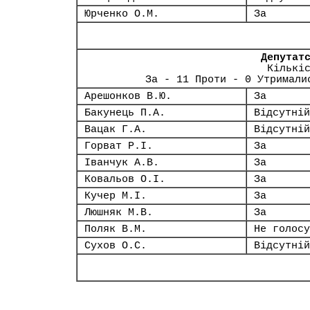
Юрченко О.М.
За
Депутат
Кількі
За - 11 Проти - 0 Утримали
Арешонков В.Ю.
За
Бакунець П.А.
Відсутній
Вацак Г.А.
Відсутній
Горват Р.І.
За
Іванчук А.В.
За
Ковальов О.І.
За
Кучер М.І.
За
Люшняк М.В.
За
Поляк В.М.
Не голосу
Сухов О.С.
Відсутній