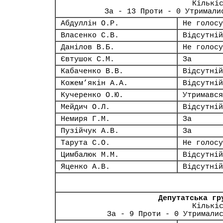
Кількі
За - 13 Проти - 0 Утримали
Абдуллін О.Р.
Не голосу
Власенко С.В.
Відсутній
Данілов В.Б.
Не голосу
Євтушок С.М.
За
Кабаченко В.В.
Відсутній
Кожем’якін А.А.
Відсутній
Кучеренко О.Ю.
Утримався
Мейдич О.Л.
Відсутній
Немиря Г.М.
За
Пузійчук А.В.
За
Тарута С.О.
Не голосу
Цимбалюк М.М.
Відсутній
Яценко А.В.
Відсутній
Депутатська гр
Кількі
За - 9 Проти - 0 Утримали