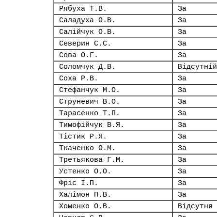
Рябуха Т.В.
За
Саладуха О.В.
За
Салійчук О.В.
За
Северин С.С.
За
Сова О.Г.
За
Соломчук Д.В.
Відсутній
Соха Р.В.
За
Стефанчук М.О.
За
Струневич В.О.
За
Тарасенко Т.П.
За
Тимофійчук В.Я.
За
Тістик Р.Я.
За
Ткаченко О.М.
За
Третьякова Г.М.
За
Устенко О.О.
За
Фріс І.П.
За
Халімон П.В.
За
Хоменко О.В.
Відсутня