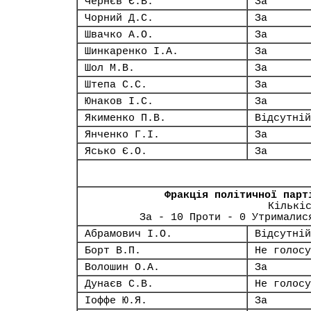
Чернєв Є.В.
За
Чорний Д.С.
За
Швачко А.О.
За
Шинкаренко І.А.
За
Шол М.В.
За
Штепа С.С.
За
Юнаков І.С.
За
Якименко П.В.
Відсутній
Янченко Г.І.
За
Ясько Є.О.
За
Фракція політичної парт
Кількі
За - 10 Проти - 0 Утрималис
Абрамович І.О.
Відсутній
Борт В.П.
Не голосу
Волошин О.А.
За
Дунаєв С.В.
Не голосу
Іоффе Ю.Я.
За