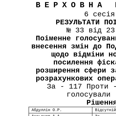
ВЕРХОВНА 
6 сесі
РЕЗУЛЬТАТИ ПО
№ 33 від 23
Поіменне голосуван
внесення змін до По
щодо відміни н
посилення фіск
розширення сфери з
розрахункових опер
За - 117 Проти 
голосували 
Рішенн
Абдуллін О.Р.
Відсутній