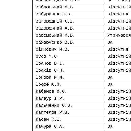
Жмеренецький О.С.
Не голосу
Заблоцький М.Б.
Відсутній
Забуранна Л.В.
Відсутня
Загородній Ю.І.
Відсутній
Задорожний А.В.
Відсутній
Заремський М.В.
Утримався
Захарченко В.В.
За
Зінкевич Я.В.
Відсутня
Зуєв М.С.
Відсутній
Іванов В.І.
Відсутній
Івахів С.П.
Відсутній
Іонова М.М.
За
Іоффе Ю.Я.
За
Кабанов О.Є.
Відсутній
Калаур І.Р.
Відсутній
Кальченко С.В.
Відсутній
Каптєлов Р.В.
Відсутній
Касай К.І.
Відсутній
Качура О.А.
За