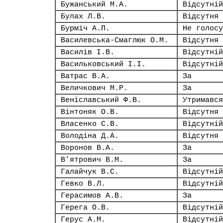
Бужанський М.А.
Відсутній
Булах Л.В.
Відсутня
Бурміч А.П.
Не голосу
Василевська-Смаглюк О.М.
Відсутня
Василів І.В.
Відсутній
Васильковський І.І.
Відсутній
Ватрас В.А.
За
Величкович М.Р.
За
Веніславський Ф.В.
Утримався
Вінтоняк О.В.
Відсутня
Власенко С.В.
Відсутній
Володіна Д.А.
Відсутня
Воронов В.А.
За
В’ятрович В.М.
За
Галайчук В.С.
Відсутній
Гевко В.Л.
Відсутній
Герасимов А.В.
За
Герега О.В.
Відсутній
Герус А.М.
Відсутній