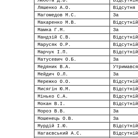
Любота Д.В.
Відсутній
Ляшенко А.О.
Відсутня
Магомедов М.С.
За
Макаренко М.В.
Відсутній
Мамка Г.М.
За
Мандзій С.В.
Відсутній
Марусяк О.Р.
Відсутній
Марчук І.П.
Відсутній
Матусевич О.Б.
За
Медяник В.А.
Утримався
Мейдич О.Л.
За
Мережко О.О.
Відсутній
Мисягін Ю.М.
Відсутній
Мінько С.А.
Відсутній
Мокан В.І.
Відсутній
Мороз В.В.
За
Мошенець О.В.
За
Мурдій І.Ю.
Відсутній
Нагаєвський А.С.
Відсутній