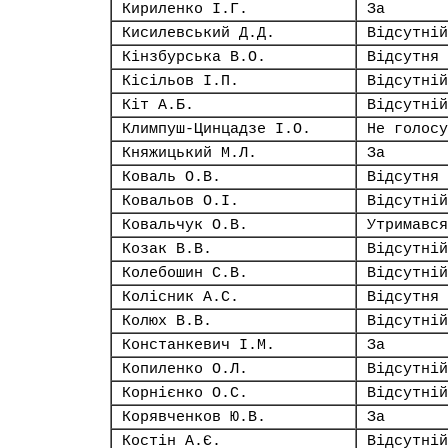
Кириленко І.Г.
За
Кисилевський Д.Д.
Відсутній
Кінзбурська В.О.
Відсутня
Кісільов І.П.
Відсутній
Кіт А.Б.
Відсутній
Климпуш-Цинцадзе І.О.
Не голосу
Княжицький М.Л.
За
Коваль О.В.
Відсутня
Ковальов О.І.
Відсутній
Ковальчук О.В.
Утримався
Козак В.В.
Відсутній
Колебошин С.В.
Відсутній
Колісник А.С.
Відсутня
Колюх В.В.
Відсутній
Констанкевич І.М.
За
Копиленко О.Л.
Відсутній
Корнієнко О.С.
Відсутній
Корявченков Ю.В.
За
Костін А.Є.
Відсутній