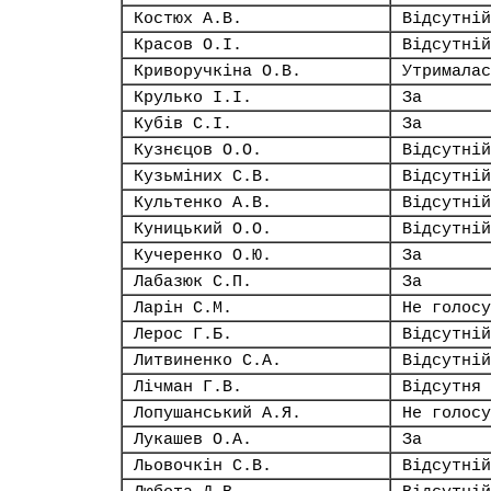
Костюх А.В.
Відсутній
Красов О.І.
Відсутній
Криворучкіна О.В.
Утрималас
Крулько І.І.
За
Кубів С.І.
За
Кузнєцов О.О.
Відсутній
Кузьміних С.В.
Відсутній
Культенко А.В.
Відсутній
Куницький О.О.
Відсутній
Кучеренко О.Ю.
За
Лабазюк С.П.
За
Ларін С.М.
Не голосу
Лерос Г.Б.
Відсутній
Литвиненко С.А.
Відсутній
Лічман Г.В.
Відсутня
Лопушанський А.Я.
Не голосу
Лукашев О.А.
За
Льовочкін С.В.
Відсутній