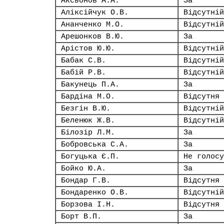
Аксьонов А.А.
За
Аліксійчук О.В.
Відсутній
Ананченко М.О.
Відсутній
Арешонков В.Ю.
За
Арістов Ю.Ю.
Відсутній
Бабак С.В.
Відсутній
Бабій Р.В.
Відсутній
Бакунець П.А.
За
Бардіна М.О.
Відсутня
Безгін В.Ю.
Відсутній
Беленюк Ж.В.
Відсутній
Білозір Л.М.
За
Бобровська С.А.
За
Богуцька Є.П.
Не голосу
Бойко Ю.А.
За
Бондар Г.В.
Відсутня
Бондаренко О.В.
Відсутній
Борзова І.Н.
Відсутня
Борт В.П.
За