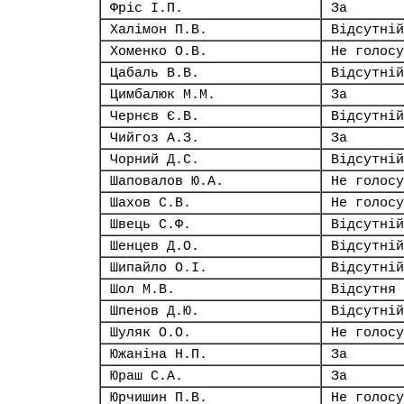
Фріс І.П.
За
Халімон П.В.
Відсутній
Хоменко О.В.
Не голосу
Цабаль В.В.
Відсутній
Цимбалюк М.М.
За
Чернєв Є.В.
Відсутній
Чийгоз А.З.
За
Чорний Д.С.
Відсутній
Шаповалов Ю.А.
Не голосу
Шахов С.В.
Не голосу
Швець С.Ф.
Відсутній
Шенцев Д.О.
Відсутній
Шипайло О.І.
Відсутній
Шол М.В.
Відсутня
Шпенов Д.Ю.
Відсутній
Шуляк О.О.
Не голосу
Южаніна Н.П.
За
Юраш С.А.
За
Юрчишин П.В.
Не голосу