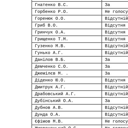
Гнатенко В.С.
За
Горбенко Р.О.
Не голосу
Горенюк О.О.
Відсутній
Гриб В.О.
Відсутня
Гринчук О.А.
Відсутня
Грищенко Т.М.
Відсутня
Гузенко М.В.
Відсутній
Гунько А.Г.
Відсутній
Данілов В.Б.
За
Демченко С.О.
За
Джемілєв М. .
За
Діденко Ю.О.
Відсутня
Дмитрук А.Г.
Відсутній
Драбовський А.Г.
Відсутній
Дубінський О.А.
За
Дубнов А.В.
Відсутній
Дунда О.А.
Відсутній
Єфімов М.В.
Не голосу