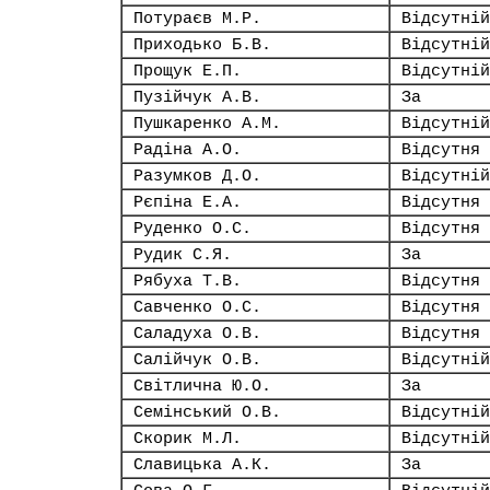
Потураєв М.Р.
Відсутній
Приходько Б.В.
Відсутній
Прощук Е.П.
Відсутній
Пузійчук А.В.
За
Пушкаренко А.М.
Відсутній
Радіна А.О.
Відсутня
Разумков Д.О.
Відсутній
Рєпіна Е.А.
Відсутня
Руденко О.С.
Відсутня
Рудик С.Я.
За
Рябуха Т.В.
Відсутня
Савченко О.С.
Відсутня
Саладуха О.В.
Відсутня
Салійчук О.В.
Відсутній
Світлична Ю.О.
За
Семінський О.В.
Відсутній
Скорик М.Л.
Відсутній
Славицька А.К.
За