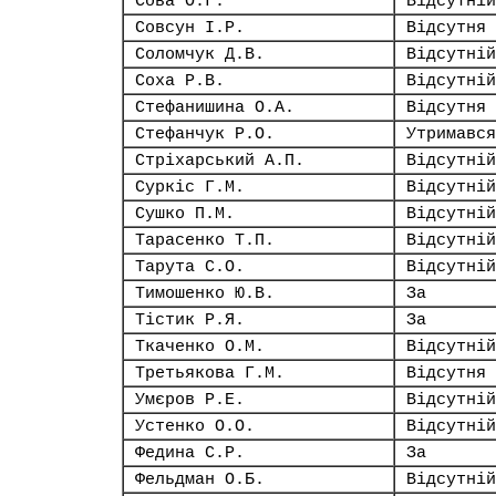
Сова О.Г.
Відсутній
Совсун І.Р.
Відсутня
Соломчук Д.В.
Відсутній
Соха Р.В.
Відсутній
Стефанишина О.А.
Відсутня
Стефанчук Р.О.
Утримався
Стріхарський А.П.
Відсутній
Суркіс Г.М.
Відсутній
Сушко П.М.
Відсутній
Тарасенко Т.П.
Відсутній
Тарута С.О.
Відсутній
Тимошенко Ю.В.
За
Тістик Р.Я.
За
Ткаченко О.М.
Відсутній
Третьякова Г.М.
Відсутня
Умєров Р.Е.
Відсутній
Устенко О.О.
Відсутній
Федина С.Р.
За
Фельдман О.Б.
Відсутній