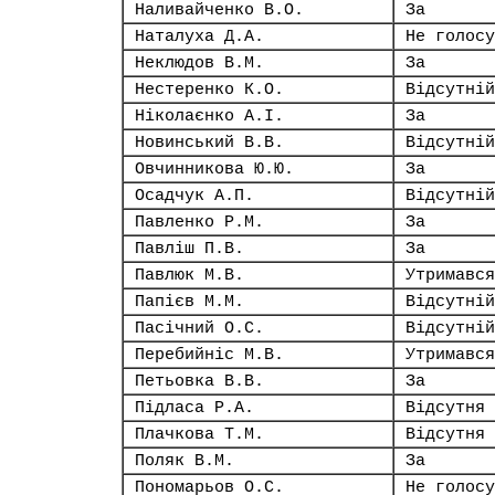
Наливайченко В.О.
За
Наталуха Д.А.
Не голосу
Неклюдов В.М.
За
Нестеренко К.О.
Відсутній
Ніколаєнко А.І.
За
Новинський В.В.
Відсутній
Овчинникова Ю.Ю.
За
Осадчук А.П.
Відсутній
Павленко Р.М.
За
Павліш П.В.
За
Павлюк М.В.
Утримався
Папієв М.М.
Відсутній
Пасічний О.С.
Відсутній
Перебийніс М.В.
Утримався
Петьовка В.В.
За
Підласа Р.А.
Відсутня
Плачкова Т.М.
Відсутня
Поляк В.М.
За
Пономарьов О.С.
Не голосу