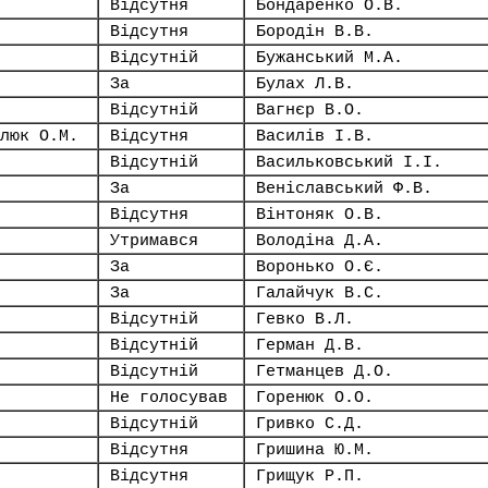
Відсутня
Бондаренко О.В.
Відсутня
Бородін В.В.
Відсутній
Бужанський М.А.
За
Булах Л.В.
Відсутній
Вагнєр В.О.
люк О.М.
Відсутня
Василів І.В.
Відсутній
Васильковський І.І.
За
Веніславський Ф.В.
Відсутня
Вінтоняк О.В.
Утримався
Володіна Д.А.
За
Воронько О.Є.
За
Галайчук В.С.
Відсутній
Гевко В.Л.
Відсутній
Герман Д.В.
Відсутній
Гетманцев Д.О.
Не голосував
Горенюк О.О.
Відсутній
Гривко С.Д.
Відсутня
Гришина Ю.М.
Відсутня
Грищук Р.П.