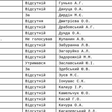
Відсутній
Гунько А.Г.
Відсутній
Дануца О.А.
За
Дирдін М.Є.
Відсутня
Дмитрієва О.О.
Відсутній
Драбовський А.Г.
Відсутній
Дунда О.А.
.
Не голосував
Жупанин А.В.
Відсутній
Забуранна Л.В.
Відсутній
Загоруйко А.Л.
Відсутній
Задорожній М.М.
Утримався
Заславський Ю.І.
За
Здебський Ю.В.
Відсутній
Зуєв М.С.
Відсутній
Іонушас С.К.
Відсутній
Калаур І.Р.
Відсутній
Камельчук Ю.О.
Відсутній
Касай Г.О.
Відсутній
Качура О.А.
Відсутній
Кисилевський Д.Д.