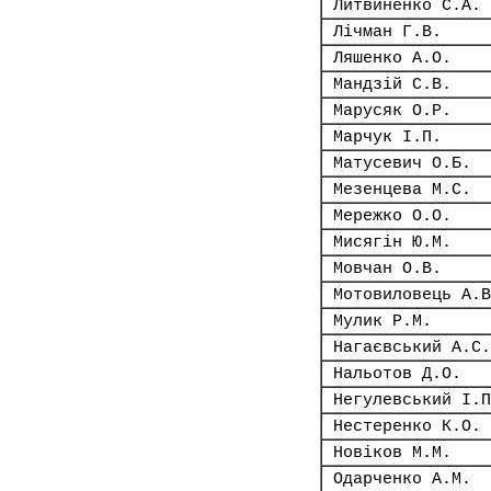
Литвиненко С.А.
Лічман Г.В.
Ляшенко А.О.
Мандзій С.В.
Марусяк О.Р.
Марчук І.П.
Матусевич О.Б.
Мезенцева М.С.
Мережко О.О.
Мисягін Ю.М.
Мовчан О.В.
Мотовиловець А.В
Мулик Р.М.
Нагаєвський А.С.
Нальотов Д.О.
Негулевський І.П
Нестеренко К.О.
Новіков М.М.
Одарченко А.М.