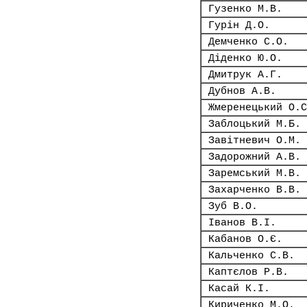
Гузенко М.В.
Гурін Д.О.
Демченко С.О.
Діденко Ю.О.
Дмитрук А.Г.
Дубнов А.В.
Жмеренецький О.С
Заблоцький М.Б.
Завітневич О.М.
Задорожний А.В.
Заремський М.В.
Захарченко В.В.
Зуб В.О.
Іванов В.І.
Кабанов О.Є.
Кальченко С.В.
Каптєлов Р.В.
Касай К.І.
Кириченко М.О.