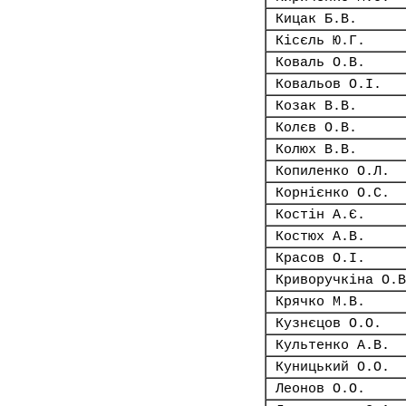
Кицак Б.В.
Кісєль Ю.Г.
Коваль О.В.
Ковальов О.І.
Козак В.В.
Колєв О.В.
Колюх В.В.
Копиленко О.Л.
Корнієнко О.С.
Костін А.Є.
Костюх А.В.
Красов О.І.
Криворучкіна О.В
Крячко М.В.
Кузнєцов О.О.
Культенко А.В.
Куницький О.О.
Леонов О.О.