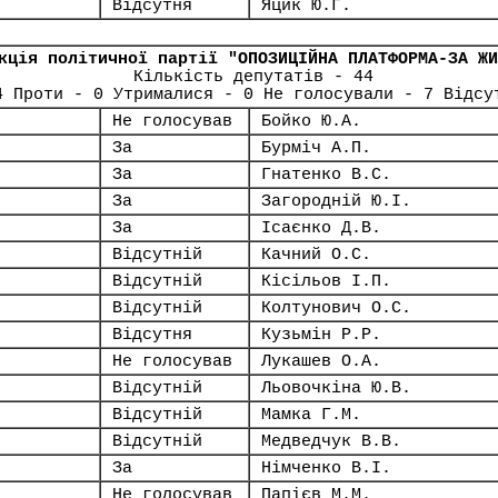
Відсутня
Яцик Ю.Г.
кція політичної партії "ОПОЗИЦІЙНА ПЛАТФОРМА-ЗА ЖИ
Кількість депутатів - 44
4 Проти - 0 Утрималися - 0 Не голосували - 7 Відсу
Не голосував
Бойко Ю.А.
За
Бурміч А.П.
За
Гнатенко В.С.
За
Загородній Ю.І.
За
Ісаєнко Д.В.
Відсутній
Качний О.С.
Відсутній
Кісільов І.П.
Відсутній
Колтунович О.С.
Відсутня
Кузьмін Р.Р.
Не голосував
Лукашев О.А.
Відсутній
Льовочкіна Ю.В.
Відсутній
Мамка Г.М.
Відсутній
Медведчук В.В.
За
Німченко В.І.
Не голосував
Папієв М.М.