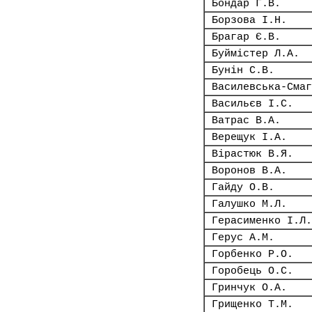
Бондар Г.В.
Борзова І.Н.
Брагар Є.В.
Буймістер Л.А.
Бунін С.В.
Василевська-Смаг
Васильєв І.С.
Ватрас В.А.
Верещук І.А.
Вірастюк В.Я.
Воронов В.А.
Гайду О.В.
Галушко М.Л.
Герасименко І.Л.
Герус А.М.
Горбенко Р.О.
Горобець О.С.
Гринчук О.А.
Грищенко Т.М.