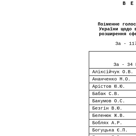
В
Поіменне голос
України щодо 
розширення сф
За - 11
За - 34 
Аліксійчук О.В.
Ананченко М.О.
Арістов Ю.Ю.
Бабак С.В.
Бакумов О.С.
Безгін В.Ю.
Беленюк Ж.В.
Боблях А.Р.
Богуцька Є.П.