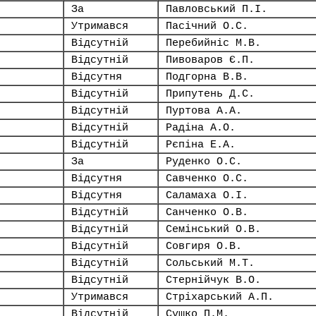
За
Павловський П.І.
Утримався
Пасічний О.С.
Відсутній
Перебийніс М.В.
Відсутній
Пивоваров Є.П.
Відсутня
Подгорна В.В.
Відсутній
Припутень Д.С.
Відсутній
Пуртова А.А.
Відсутній
Радіна А.О.
Відсутній
Рєпіна Е.А.
За
Руденко О.С.
Відсутня
Савченко О.С.
Відсутня
Саламаха О.І.
Відсутній
Санченко О.В.
Відсутній
Семінський О.В.
Відсутній
Совгиря О.В.
Відсутній
Сольський М.Т.
Відсутній
Стернійчук В.О.
Утримався
Стріхарський А.П.
Відсутній
Сушко П.М.