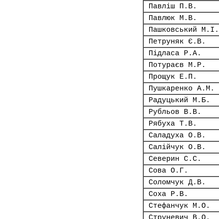
Павліш П.В.
Павлюк М.В.
Пашковський М.І.
Петруняк Є.В.
Підласа Р.А.
Потураєв М.Р.
Прощук Е.П.
Пушкаренко А.М.
Радуцький М.Б.
Рубльов В.В.
Рябуха Т.В.
Саладуха О.В.
Салійчук О.В.
Северин С.С.
Сова О.Г.
Соломчук Д.В.
Соха Р.В.
Стефанчук М.О.
Струневич В.О.