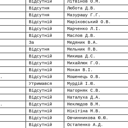
Відсутній
Літвінов О.М.
Відсутня
Любота Д.В.
Відсутня
Мазурашу Г.Г.
Відсутній
Маріковський О.В.
Відсутній
Марченко Л.І.
Відсутній
Маслов Д.В.
За
Медяник В.А.
Відсутня
Мельник П.В.
Відсутній
Микиша Д.С.
Відсутній
Михайлюк Г.О.
Відсутній
Мокан В.І.
.
Відсутній
Мошенець О.В.
Утримався
Мурдій І.Ю.
Відсутній
Нагорняк С.В.
Відсутній
Наталуха Д.А.
.
Відсутній
Неклюдов В.М.
Відсутній
Нікітіна М.В.
Відсутній
Овчинникова Ю.Ю.
Відсутній
Остапенко А.Д.