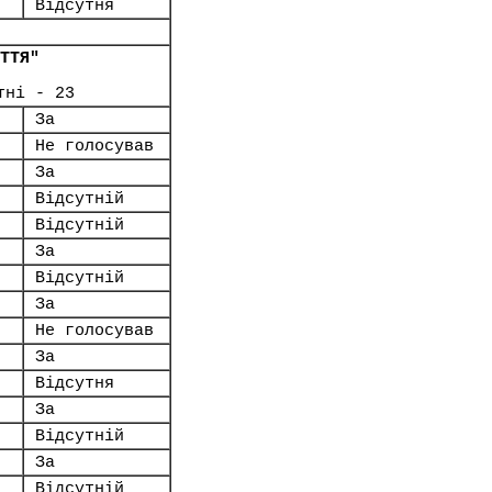
Відсутня
ТТЯ"
тні - 23
За
Не голосував
За
Відсутній
Відсутній
За
Відсутній
За
Не голосував
За
Відсутня
За
Відсутній
За
Відсутній