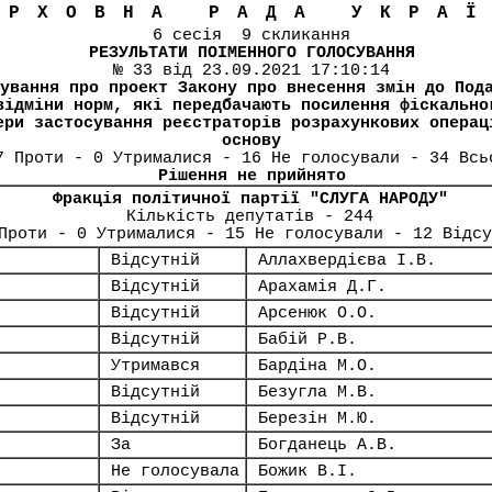
ЕРХОВНА РАДА УКРА
6 сесія 9 скликання
РЕЗУЛЬТАТИ ПОІМЕННОГО ГОЛОСУВАННЯ
№ 33 від 23.09.2021 17:10:14
ування про проект Закону про внесення змін до Под
відміни норм, які передбачають посилення фіскально
ери застосування реєстраторів розрахункових операц
основу
7 Проти - 0 Утрималися - 16 Не голосували - 34 Всь
Рішення не прийнято
Фракція політичної партії "СЛУГА НАРОДУ"
Кількість депутатів - 244
Проти - 0 Утрималися - 15 Не голосували - 12 Відс
Відсутній
Аллахвердієва І.В.
Відсутній
Арахамія Д.Г.
Відсутній
Арсенюк О.О.
Відсутній
Бабій Р.В.
Утримався
Бардіна М.О.
Відсутній
Безугла М.В.
Відсутній
Березін М.Ю.
За
Богданець А.В.
Не голосувала
Божик В.І.