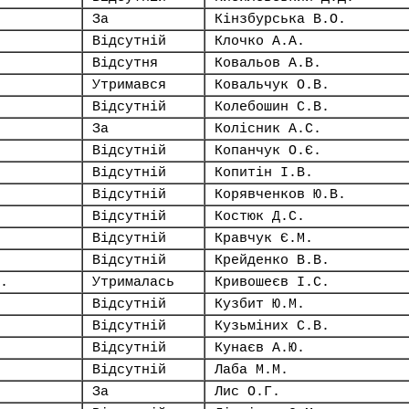
За
Кінзбурська В.О.
Відсутній
Клочко А.А.
Відсутня
Ковальов А.В.
Утримався
Ковальчук О.В.
Відсутній
Колебошин С.В.
За
Колісник А.С.
Відсутній
Копанчук О.Є.
Відсутній
Копитін І.В.
Відсутній
Корявченков Ю.В.
Відсутній
Костюк Д.С.
Відсутній
Кравчук Є.М.
Відсутній
Крейденко В.В.
.
Утрималась
Кривошеєв І.С.
Відсутній
Кузбит Ю.М.
Відсутній
Кузьміних С.В.
Відсутній
Кунаєв А.Ю.
Відсутній
Лаба М.М.
За
Лис О.Г.