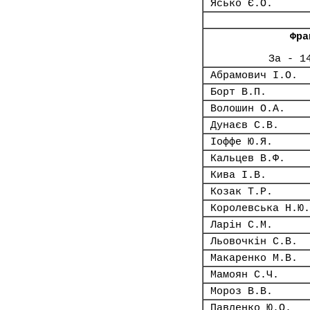
Ясько Є.О.
Фра
За - 1
Абрамович І.О.
Борт В.П.
Волошин О.А.
Дунаєв С.В.
Іоффе Ю.Я.
Кальцев В.Ф.
Кива І.В.
Козак Т.Р.
Королевська Н.Ю.
Ларін С.М.
Льовочкін С.В.
Макаренко М.В.
Мамоян С.Ч.
Мороз В.В.
Павленко Ю.О.