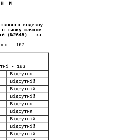
ЇНИ
аткового кодексу
го тиску шляхом
ій (№2645) - за
ого - 167
утні - 183
Відсутня
Відсутній
Відсутній
Відсутній
Відсутня
Відсутня
Відсутній
Відсутній
Відсутній