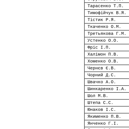
Тарасенко Т.П.
Тимофійчук В.Я.
Тістик Р.Я.
Ткаченко О.М.
Третьякова Г.М.
Устенко О.О.
Фріс І.П.
Халімон П.В.
Хоменко О.В.
Чернєв Є.В.
Чорний Д.С.
Швачко А.О.
Шинкаренко І.А.
Шол М.В.
Штепа С.С.
Юнаков І.С.
Якименко П.В.
Янченко Г.І.