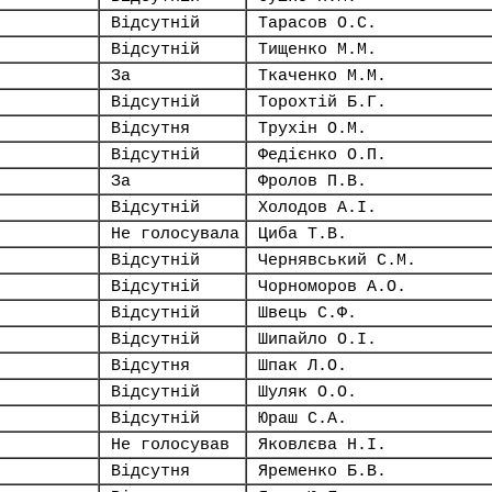
Відсутній
Тарасов О.С.
Відсутній
Тищенко М.М.
За
Ткаченко М.М.
Відсутній
Торохтій Б.Г.
Відсутня
Трухін О.М.
Відсутній
Федієнко О.П.
За
Фролов П.В.
Відсутній
Холодов А.І.
Не голосувала
Циба Т.В.
Відсутній
Чернявський С.М.
Відсутній
Чорноморов А.О.
Відсутній
Швець С.Ф.
Відсутній
Шипайло О.І.
Відсутня
Шпак Л.О.
Відсутній
Шуляк О.О.
Відсутній
Юраш С.А.
Не голосував
Яковлєва Н.І.
Відсутня
Яременко Б.В.