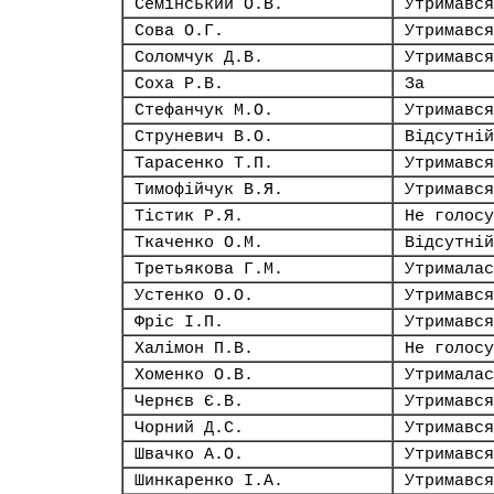
Семінський О.В.
Утримався
Сова О.Г.
Утримався
Соломчук Д.В.
Утримався
Соха Р.В.
За
Стефанчук М.О.
Утримався
Струневич В.О.
Відсутній
Тарасенко Т.П.
Утримався
Тимофійчук В.Я.
Утримався
Тістик Р.Я.
Не голосу
Ткаченко О.М.
Відсутній
Третьякова Г.М.
Утрималас
Устенко О.О.
Утримався
Фріс І.П.
Утримався
Халімон П.В.
Не голосу
Хоменко О.В.
Утрималас
Чернєв Є.В.
Утримався
Чорний Д.С.
Утримався
Швачко А.О.
Утримався
Шинкаренко І.А.
Утримався