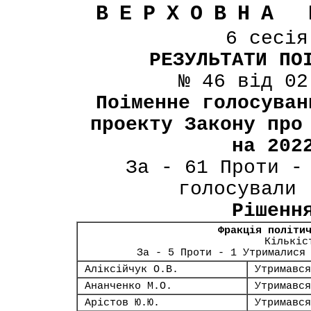
ВЕРХОВНА 
6 сесі
РЕЗУЛЬТАТИ ПО
№ 46 від 02
Поіменне голосуван
проекту Закону про
на 202
За - 61 Проти -
голосували 
Рішенн
Фракція політи
Кількіс
За - 5 Проти - 1 Утрималися
Аліксійчук О.В.
Утримався
Ананченко М.О.
Утримався
Арістов Ю.Ю.
Утримався