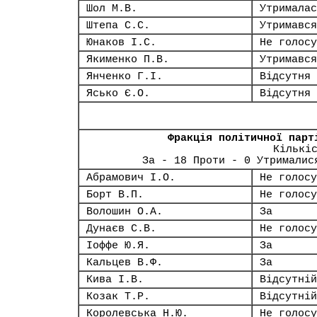
Шол М.В.
Утрималас
Штепа С.С.
Утримався
Юнаков І.С.
Не голосу
Якименко П.В.
Утримався
Янченко Г.І.
Відсутня
Ясько Є.О.
Відсутня
Фракція політичної парт
Кількі
За - 18 Проти - 0 Утрималис
Абрамович І.О.
Не голосу
Борт В.П.
Не голосу
Волошин О.А.
За
Дунаєв С.В.
Не голосу
Іоффе Ю.Я.
За
Кальцев В.Ф.
За
Кива І.В.
Відсутній
Козак Т.Р.
Відсутній
Королевська Н.Ю.
Не голосу