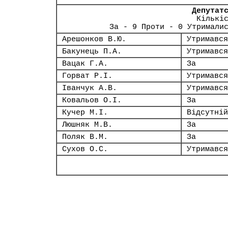
Депутат
Кількі
За - 9 Проти - 0 Утримали
Арешонков В.Ю.
Утримався
Бакунець П.А.
Утримався
Вацак Г.А.
За
Горват Р.І.
Утримався
Іванчук А.В.
Утримався
Ковальов О.І.
За
Кучер М.І.
Відсутній
Люшняк М.В.
За
Поляк В.М.
За
Сухов О.С.
Утримався