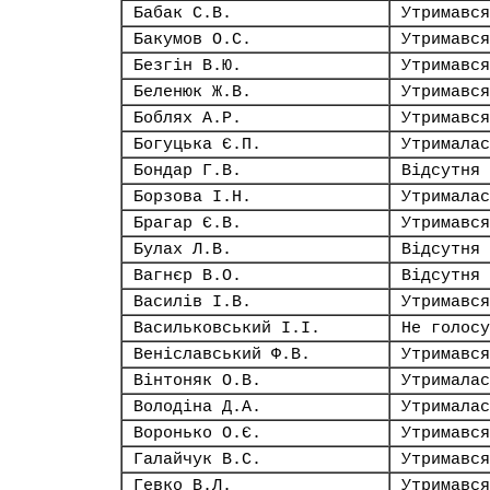
Бабак С.В.
Утримався
Бакумов О.С.
Утримався
Безгін В.Ю.
Утримався
Беленюк Ж.В.
Утримався
Боблях А.Р.
Утримався
Богуцька Є.П.
Утрималас
Бондар Г.В.
Відсутня
Борзова І.Н.
Утрималас
Брагар Є.В.
Утримався
Булах Л.В.
Відсутня
Вагнєр В.О.
Відсутня
Василів І.В.
Утримався
Васильковський І.І.
Не голосу
Веніславський Ф.В.
Утримався
Вінтоняк О.В.
Утрималас
Володіна Д.А.
Утрималас
Воронько О.Є.
Утримався
Галайчук В.С.
Утримався
Гевко В.Л.
Утримався