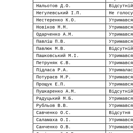
Нальотов Д.О.
Відсутній
Негулевський І.П.
Не голосу
Нестеренко К.О.
Утримався
Новіков М.М.
Утримався
Одарченко А.М.
Утримався
Павліш П.В.
Утримався
Павлюк М.В.
Відсутній
Пашковський М.І.
Утримався
Петруняк Є.В.
Утримався
Підласа Р.А.
Утрималас
Потураєв М.Р.
Утримався
Прощук Е.П.
Утримався
Пушкаренко А.М.
Відсутній
Радуцький М.Б.
Утримався
Рубльов В.В.
Утримався
Савченко О.С.
Відсутня
Саламаха О.І.
Утримався
Санченко О.В.
Утримався