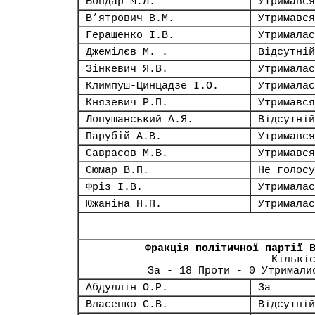
Бондар М.Л.
Утримався
В’ятрович В.М.
Утримався
Геращенко І.В.
Утрималас
Джемілєв М. .
Відсутній
Зінкевич Я.В.
Утрималас
Климпуш-Цинцадзе І.О.
Утрималас
Князевич Р.П.
Утримався
Лопушанський А.Я.
Відсутній
Парубій А.В.
Утримався
Саврасов М.В.
Утримався
Сюмар В.П.
Не голосу
Фріз І.В.
Утрималас
Южаніна Н.П.
Утрималас
Фракція політичної партії 
Кількі
За - 18 Проти - 0 Утримали
Абдуллін О.Р.
За
Власенко С.В.
Відсутній