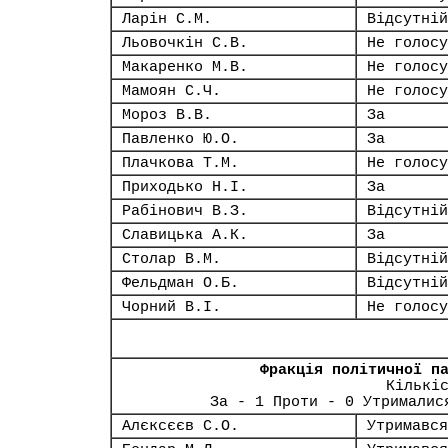
Ларін С.М.
Відсутній
Льовочкін С.В.
Не голосу
Макаренко М.В.
Не голосу
Мамоян С.Ч.
Не голосу
Мороз В.В.
За
Павленко Ю.О.
За
Плачкова Т.М.
Не голосу
Приходько Н.І.
За
Рабінович В.З.
Відсутній
Славицька А.К.
За
Столар В.М.
Відсутній
Фельдман О.Б.
Відсутній
Чорний В.І.
Не голосу
Фракція політичної п
Кількі
За - 1 Проти - 0 Утрималис
Алєксєєв С.О.
Утримався