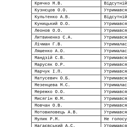
Крячко М.В.
Відсутній
Кузнєцов О.О.
Утримався
Культенко А.В.
Відсутній
Куницький О.О.
Утримався
Леонов О.О.
Утримався
Литвиненко С.А.
Утримався
Лічман Г.В.
Утрималас
Ляшенко А.О.
Утрималас
Мандзій С.В.
Утримався
Марусяк О.Р.
Утримався
Марчук І.П.
Утримався
Матусевич О.Б.
Утримався
Мезенцева М.С.
Утрималас
Мережко О.О.
Утримався
Мисягін Ю.М.
Утримався
Мовчан О.В.
Утримався
Мотовиловець А.В.
Утримався
Мулик Р.М.
Не голосу
Нагаєвський А.С.
Утримався