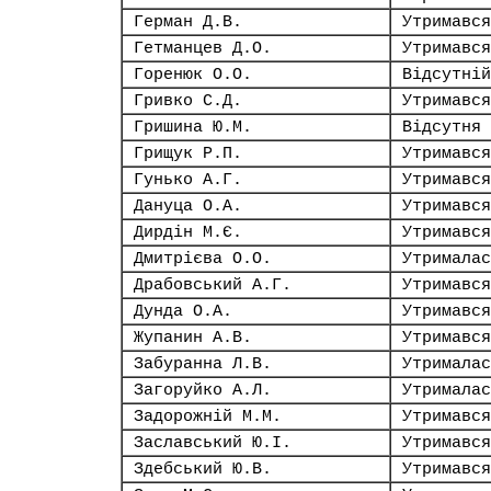
Герман Д.В.
Утримався
Гетманцев Д.О.
Утримався
Горенюк О.О.
Відсутній
Гривко С.Д.
Утримався
Гришина Ю.М.
Відсутня
Грищук Р.П.
Утримався
Гунько А.Г.
Утримався
Дануца О.А.
Утримався
Дирдін М.Є.
Утримався
Дмитрієва О.О.
Утрималас
Драбовський А.Г.
Утримався
Дунда О.А.
Утримався
Жупанин А.В.
Утримався
Забуранна Л.В.
Утрималас
Загоруйко А.Л.
Утрималас
Задорожній М.М.
Утримався
Заславський Ю.І.
Утримався
Здебський Ю.В.
Утримався