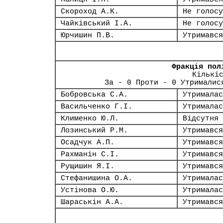
Скороход А.К.
Не голосу
Чайківський І.А.
Не голосу
Юрчишин П.В.
Утримався
Фракція пол
Кількі
За - 0 Проти - 0 Утрималис
Бобровська С.А.
Утрималас
Васильченко Г.І.
Утрималас
Клименко Ю.Л.
Відсутня
Лозинський Р.М.
Утримався
Осадчук А.П.
Утримався
Рахманін С.І.
Утримався
Рущишин Я.І.
Утримався
Стефанишина О.А.
Утрималас
Устінова О.Ю.
Утрималас
Шараськін А.А.
Утримався