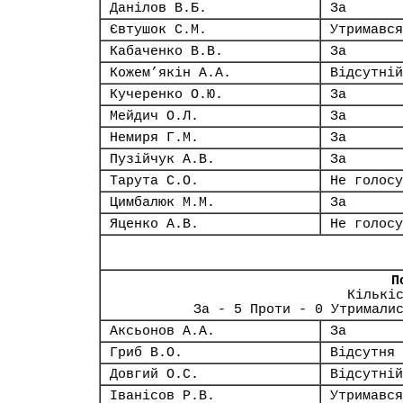
Данілов В.Б.
За
Євтушок С.М.
Утримався
Кабаченко В.В.
За
Кожем’якін А.А.
Відсутній
Кучеренко О.Ю.
За
Мейдич О.Л.
За
Немиря Г.М.
За
Пузійчук А.В.
За
Тарута С.О.
Не голосу
Цимбалюк М.М.
За
Яценко А.В.
Не голосу
П
Кількі
За - 5 Проти - 0 Утримали
Аксьонов А.А.
За
Гриб В.О.
Відсутня
Довгий О.С.
Відсутній
Іванісов Р.В.
Утримався