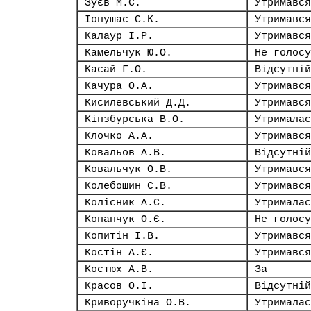
Зуєв М.С.
Утримався
Іонушас С.К.
Утримався
Калаур І.Р.
Утримався
Камельчук Ю.О.
Не голосу
Касай Г.О.
Відсутній
Качура О.А.
Утримався
Кисилевський Д.Д.
Утримався
Кінзбурська В.О.
Утрималас
Клочко А.А.
Утримався
Ковальов А.В.
Відсутній
Ковальчук О.В.
Утримався
Колебошин С.В.
Утримався
Колісник А.С.
Утрималас
Копанчук О.Є.
Не голосу
Копитін І.В.
Утримався
Костін А.Є.
Утримався
Костюх А.В.
За
Красов О.І.
Відсутній
Криворучкіна О.В.
Утрималас