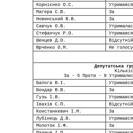
Корнієнко О.С.
Утримався
Магера С.В.
За
Новинський В.В.
За
Савчук О.В.
Утрималас
Стефанчук Р.О.
Утримався
Шенцев Д.О.
Відсутній
Юрченко О.М.
Не голосу
Депутатська гр
Кількі
За - 5 Проти - 0 Утримали
Балога В.І.
Утримався
Бондар В.В.
За
Гузь І.В.
Утримався
Івахів С.П.
Відсутній
Констанкевич І.М.
За
Лубінець Д.В.
Утримався
Молоток І.Ф.
За
Палиця І.П.
Утримався