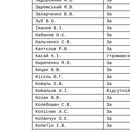
Задорожний А.В.
За
Заремський М.В.
За
Захарченко В.В.
За
Зуб В.О.
За
Іванов В.І.
За
Кабанов О.Є.
За
Кальченко С.В.
За
Каптєлов Р.В.
За
Касай К.І.
Утримався
Кириченко М.О.
За
Кицак Б.В.
За
Кісєль Ю.Г.
За
Коваль О.В.
За
Ковальов О.І.
Відсутній
Козак В.В.
За
Колебошин С.В.
За
Колісник А.С.
За
Копанчук О.Є.
За
Копитін І.В.
За