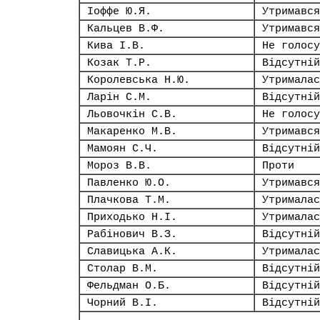
Іоффе Ю.Я.
Утримався
Кальцев В.Ф.
Утримався
Кива І.В.
Не голосу
Козак Т.Р.
Відсутній
Королевська Н.Ю.
Утрималас
Ларін С.М.
Відсутній
Льовочкін С.В.
Не голосу
Макаренко М.В.
Утримався
Мамоян С.Ч.
Відсутній
Мороз В.В.
Проти
Павленко Ю.О.
Утримався
Плачкова Т.М.
Утрималас
Приходько Н.І.
Утрималас
Рабінович В.З.
Відсутній
Славицька А.К.
Утрималас
Столар В.М.
Відсутній
Фельдман О.Б.
Відсутній
Чорний В.І.
Відсутній