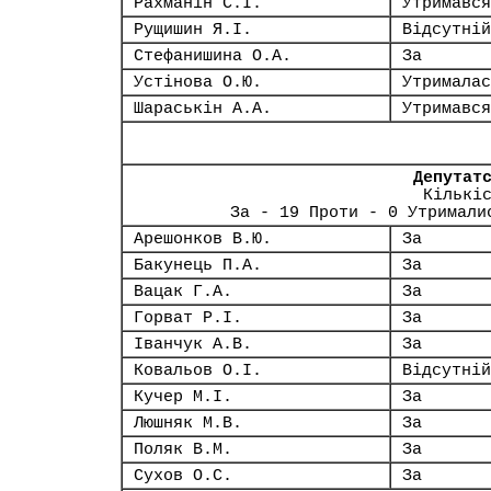
Рахманін С.І.
Утримався
Рущишин Я.І.
Відсутній
Стефанишина О.А.
За
Устінова О.Ю.
Утрималас
Шараськін А.А.
Утримався
Депутат
Кількі
За - 19 Проти - 0 Утримали
Арешонков В.Ю.
За
Бакунець П.А.
За
Вацак Г.А.
За
Горват Р.І.
За
Іванчук А.В.
За
Ковальов О.І.
Відсутній
Кучер М.І.
За
Люшняк М.В.
За
Поляк В.М.
За
Сухов О.С.
За