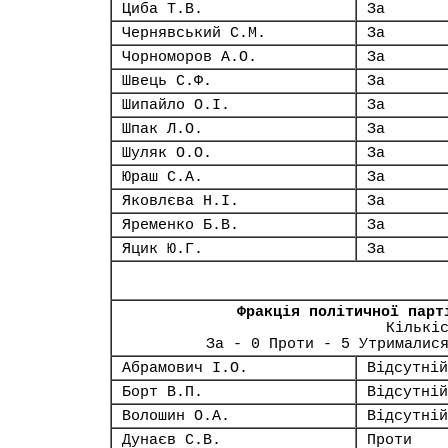
Циба Т.В.
За
Чернявський С.М.
За
Чорноморов А.О.
За
Швець С.Ф.
За
Шипайло О.І.
За
Шпак Л.О.
За
Шуляк О.О.
За
Юраш С.А.
За
Яковлєва Н.І.
За
Яременко Б.В.
За
Яцик Ю.Г.
За
Фракція політичної парт
Кількі
За - 0 Проти - 5 Утрималис
Абрамович І.О.
Відсутній
Борт В.П.
Відсутній
Волошин О.А.
Відсутній
Дунаєв С.В.
Проти