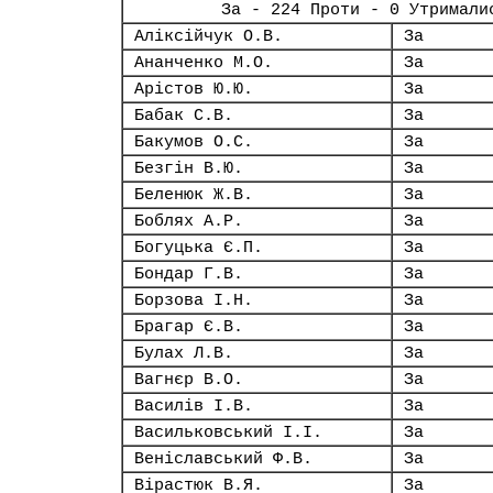
За - 224 Проти - 0 Утримали
Аліксійчук О.В.
За
Ананченко М.О.
За
Арістов Ю.Ю.
За
Бабак С.В.
За
Бакумов О.С.
За
Безгін В.Ю.
За
Беленюк Ж.В.
За
Боблях А.Р.
За
Богуцька Є.П.
За
Бондар Г.В.
За
Борзова І.Н.
За
Брагар Є.В.
За
Булах Л.В.
За
Вагнєр В.О.
За
Василів І.В.
За
Васильковський І.І.
За
Веніславський Ф.В.
За
Вірастюк В.Я.
За