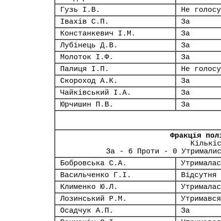
Гузь І.В.
Не голосу
Івахів С.П.
За
Констанкевич І.М.
За
Лубінець Д.В.
За
Молоток І.Ф.
За
Палиця І.П.
Не голосу
Скороход А.К.
За
Чайківський І.А.
За
Юрчишин П.В.
За
Фракція пол
Кількі
За - 6 Проти - 0 Утримали
Бобровська С.А.
Утрималас
Васильченко Г.І.
Відсутня
Клименко Ю.Л.
Утрималас
Лозинський Р.М.
Утримався
Осадчук А.П.
За