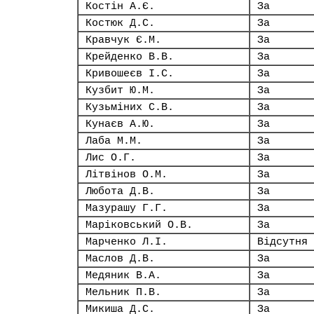
Костін А.Є.
За
Костюк Д.С.
За
Кравчук Є.М.
За
Крейденко В.В.
За
Кривошеєв І.С.
За
Кузбит Ю.М.
За
Кузьміних С.В.
За
Кунаєв А.Ю.
За
Лаба М.М.
За
Лис О.Г.
За
Літвінов О.М.
За
Любота Д.В.
За
Мазурашу Г.Г.
За
Маріковський О.В.
За
Марченко Л.І.
Відсутня
Маслов Д.В.
За
Медяник В.А.
За
Мельник П.В.
За
Микиша Д.С.
За