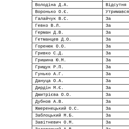
Володіна Д.А.
Відсутня
Воронько О.Є.
Утримався
Галайчук В.С.
За
Гевко В.Л.
За
Герман Д.В.
За
Гетманцев Д.О.
За
Горенюк О.О.
За
Гривко С.Д.
За
Гришина Ю.М.
За
Грищук Р.П.
За
Гунько А.Г.
За
Дануца О.А.
За
Дирдін М.Є.
За
Дмитрієва О.О.
За
Дубнов А.В.
За
Жмеренецький О.С.
За
Заблоцький М.Б.
За
Завітневич О.М.
За