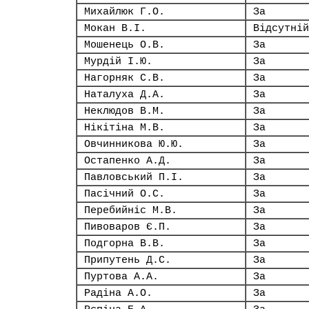
Михайлюк Г.О.
За
Мокан В.І.
Відсутній
Мошенець О.В.
За
Мурдій І.Ю.
За
Нагорняк С.В.
За
Наталуха Д.А.
За
Неклюдов В.М.
За
Нікітіна М.В.
За
Овчинникова Ю.Ю.
За
Остапенко А.Д.
За
Павловський П.І.
За
Пасічний О.С.
За
Перебийніс М.В.
За
Пивоваров Є.П.
За
Подгорна В.В.
За
Припутень Д.С.
За
Пуртова А.А.
За
Радіна А.О.
За