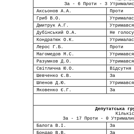
За - 6 Проти - 3 Утримали
Аксьонов А.А.
Проти
Гриб В.О.
Утрималас
Дмитрук А.Г.
Утримався
Дубінський О.А.
Не голосу
Кондратюк О.К.
Утрималас
Лерос Г.Б.
Проти
Магомедов М.С.
Утримався
Разумков Д.О.
Утримався
Світлична Ю.О.
Відсутня
Шевченко Є.В.
За
Шпенов Д.Ю.
Утримався
Яковенко Є.Г.
За
Депутатська гр
Кількі
За - 17 Проти - 0 Утримали
Балога В.І.
За
Бондар В.В.
За