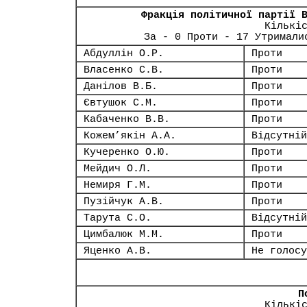
Фракція політичної партії 
Кількі
За - 0 Проти - 17 Утримали
Абдуллін О.Р.
Проти
Власенко С.В.
Проти
Данілов В.Б.
Проти
Євтушок С.М.
Проти
Кабаченко В.В.
Проти
Кожем’якін А.А.
Відсутній
Кучеренко О.Ю.
Проти
Мейдич О.Л.
Проти
Немиря Г.М.
Проти
Пузійчук А.В.
Проти
Тарута С.О.
Відсутній
Цимбалюк М.М.
Проти
Яценко А.В.
Не голосу
П
Кількі