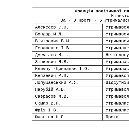
Фракція політичної п
Кількі
За - 0 Проти - 5 Утрималис
Алєксєєв С.О.
Утримався
Бондар М.Л.
Утримався
В’ятрович В.М.
Утримався
Геращенко І.В.
Утрималас
Джемілєв М. .
Не голосу
Зінкевич Я.В.
Утрималас
Климпуш-Цинцадзе І.О.
Утрималас
Князевич Р.П.
Утримався
Лопушанський А.Я.
Відсутній
Парубій А.В.
Утримався
Саврасов М.В.
Утримався
Сюмар В.П.
Утрималас
Фріз І.В.
Утрималас
Южаніна Н.П.
Проти