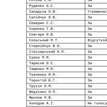
Рєпіна Е.А.
За
Руденко О.С.
За
Саладуха О.В.
Утрималас
Салійчук О.В.
За
Северин С.С.
За
Скрипка Т.В.
За
Совгиря О.В.
За
Сольський М.Т.
Відсутній
Стернійчук В.О.
За
Стріхарський А.П.
За
Сушко П.М.
За
Тарасов О.С.
За
Тищенко М.М.
За
Ткаченко М.М.
За
Торохтій Б.Г.
За
Трухін О.М.
За
Федієнко О.П.
За
Фролов П.В.
За
Холодов А.І.
Не голосу