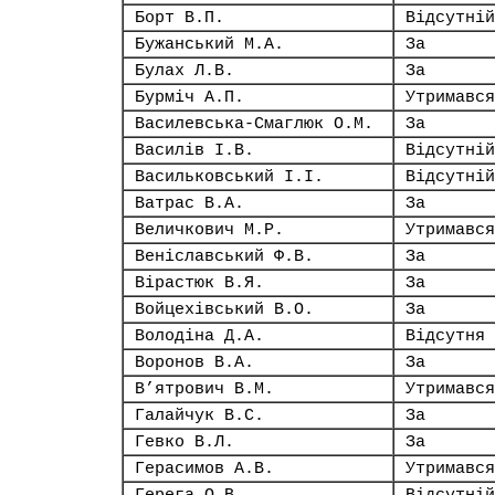
Борт В.П.
Відсутній
Бужанський М.А.
За
Булах Л.В.
За
Бурміч А.П.
Утримався
Василевська-Смаглюк О.М.
За
Василів І.В.
Відсутній
Васильковський І.І.
Відсутній
Ватрас В.А.
За
Величкович М.Р.
Утримався
Веніславський Ф.В.
За
Вірастюк В.Я.
За
Войцехівський В.О.
За
Володіна Д.А.
Відсутня
Воронов В.А.
За
В’ятрович В.М.
Утримався
Галайчук В.С.
За
Гевко В.Л.
За
Герасимов А.В.
Утримався