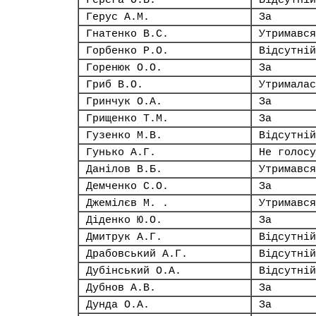
Герега О.В.
Відсутній
Герус А.М.
За
Гнатенко В.С.
Утримався
Горбенко Р.О.
Відсутній
Горенюк О.О.
За
Гриб В.О.
Утрималас
Гринчук О.А.
За
Грищенко Т.М.
За
Гузенко М.В.
Відсутній
Гунько А.Г.
Не голосу
Данілов В.Б.
Утримався
Демченко С.О.
За
Джемілєв М. .
Утримався
Діденко Ю.О.
За
Дмитрук А.Г.
Відсутній
Драбовський А.Г.
Відсутній
Дубінський О.А.
Відсутній
Дубнов А.В.
За
Дунда О.А.
За