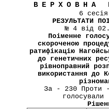
ВЕРХОВНА 
6 сесі
РЕЗУЛЬТАТИ ПО
№ 4 від 02
Поіменне голос
скороченою процед
ратифікацію Нагойсь
до генетичних рес
рівноправний роз
використання до К
різнома
За - 230 Проти 
голосували 
Рішен