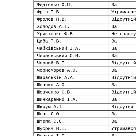
Федієнко О.П.
За
Фріз І.В.
Утрималас
Фролов П.В.
Відсутній
Холодов А.І.
За
Христенко Ф.В.
Не голосу
Циба Т.В.
За
Чайківський І.А.
За
Чернявський С.М.
За
Чорний В.І.
Відсутній
Чорноморов А.О.
За
Шараськін А.А.
Відсутній
Швачко А.О.
За
Шевченко Є.В.
Відсутній
Шинкаренко І.А.
За
Шкрум А.І.
Відсутня
Шпак Л.О.
За
Штепа С.С.
За
Шуфрич Н.І.
Утримався