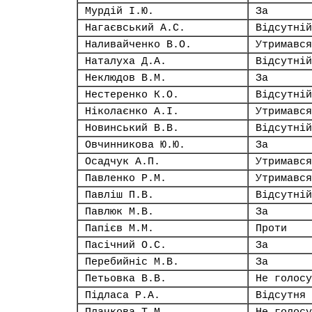
Мурдій І.Ю.
За
Нагаєвський А.С.
Відсутній
Наливайченко В.О.
Утримався
Наталуха Д.А.
Відсутній
Неклюдов В.М.
За
Нестеренко К.О.
Відсутній
Ніколаєнко А.І.
Утримався
Новинський В.В.
Відсутній
Овчинникова Ю.Ю.
За
Осадчук А.П.
Утримався
Павленко Р.М.
Утримався
Павліш П.В.
Відсутній
Павлюк М.В.
За
Папієв М.М.
Проти
Пасічний О.С.
За
Перебийніс М.В.
За
Петьовка В.В.
Не голосу
Підласа Р.А.
Відсутня