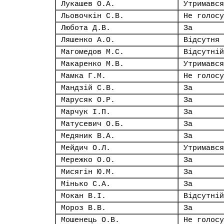
Лукашев О.А.
Утримався
Льовочкін С.В.
Не голосу
Любота Д.В.
За
Ляшенко А.О.
Відсутня
Магомедов М.С.
Відсутній
Макаренко М.В.
Утримався
Мамка Г.М.
Не голосу
Мандзій С.В.
За
Марусяк О.Р.
За
Марчук І.П.
За
Матусевич О.Б.
За
Медяник В.А.
За
Мейдич О.Л.
Утримався
Мережко О.О.
За
Мисягін Ю.М.
За
Мінько С.А.
За
Мокан В.І.
Відсутній
Мороз В.В.
За
Мошенець О.В.
Не голосу