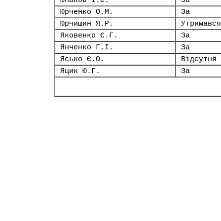
Юнаков І.С.
За
Юрченко О.М.
За
Юрчишин Я.Р.
Утримався
Яковенко Є.Г.
За
Янченко Г.І.
За
Ясько Є.О.
Відсутня
Яцик Ю.Г.
За