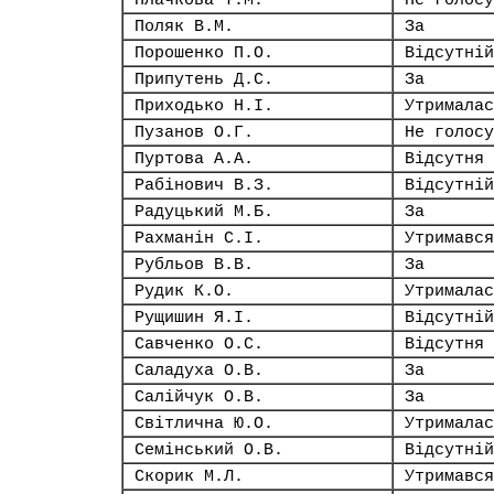
Плачкова Т.М.
Не голосу
Поляк В.М.
За
Порошенко П.О.
Відсутній
Припутень Д.С.
За
Приходько Н.І.
Утрималас
Пузанов О.Г.
Не голосу
Пуртова А.А.
Відсутня
Рабінович В.З.
Відсутній
Радуцький М.Б.
За
Рахманін С.І.
Утримався
Рубльов В.В.
За
Рудик К.О.
Утрималас
Рущишин Я.І.
Відсутній
Савченко О.С.
Відсутня
Саладуха О.В.
За
Салійчук О.В.
За
Світлична Ю.О.
Утрималас
Семінський О.В.
Відсутній
Скорик М.Л.
Утримався