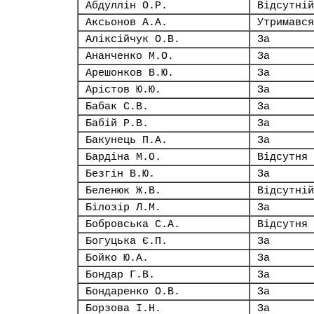
Абдуллін О.Р.
Відсутній
Аксьонов А.А.
Утримався
Аліксійчук О.В.
За
Ананченко М.О.
За
Арешонков В.Ю.
За
Арістов Ю.Ю.
За
Бабак С.В.
За
Бабій Р.В.
За
Бакунець П.А.
За
Бардіна М.О.
Відсутня
Безгін В.Ю.
За
Беленюк Ж.В.
Відсутній
Білозір Л.М.
За
Бобровська С.А.
Відсутня
Богуцька Є.П.
За
Бойко Ю.А.
За
Бондар Г.В.
За
Бондаренко О.В.
За
Борзова І.Н.
За