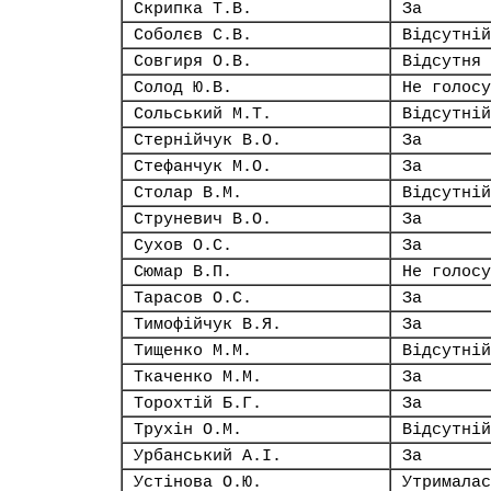
Скрипка Т.В.
За
Соболєв С.В.
Відсутній
Совгиря О.В.
Відсутня
Солод Ю.В.
Не голосу
Сольський М.Т.
Відсутній
Стернійчук В.О.
За
Стефанчук М.О.
За
Столар В.М.
Відсутній
Струневич В.О.
За
Сухов О.С.
За
Сюмар В.П.
Не голосу
Тарасов О.С.
За
Тимофійчук В.Я.
За
Тищенко М.М.
Відсутній
Ткаченко М.М.
За
Торохтій Б.Г.
За
Трухін О.М.
Відсутній
Урбанський А.І.
За
Устінова О.Ю.
Утрималас