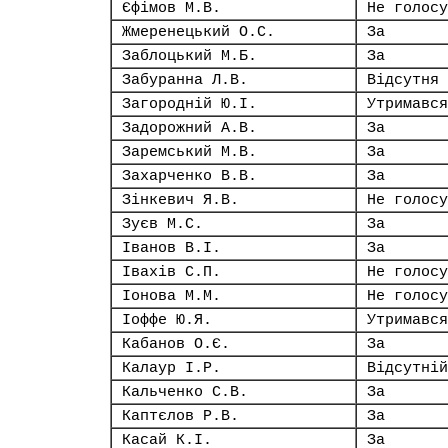
Єфімов М.В.
Не голосу
Жмеренецький О.С.
За
Заблоцький М.Б.
За
Забуранна Л.В.
Відсутня
Загородній Ю.І.
Утримався
Задорожний А.В.
За
Заремський М.В.
За
Захарченко В.В.
За
Зінкевич Я.В.
Не голосу
Зуєв М.С.
За
Іванов В.І.
За
Івахів С.П.
Не голосу
Іонова М.М.
Не голосу
Іоффе Ю.Я.
Утримався
Кабанов О.Є.
За
Калаур І.Р.
Відсутній
Кальченко С.В.
За
Каптєлов Р.В.
За
Касай К.І.
За