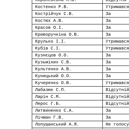
Королевська Н.Ю.
Відсутня
Костенко Р.В.
Утримався
Кострійчук С.В.
За
Костюх А.В.
За
Красов О.І.
За
Криворучкіна О.В.
За
Крулько І.І.
Утримався
Кубів С.І.
Утримався
Кузнєцов О.О.
За
Кузьміних С.В.
За
Культенко А.В.
За
Куницький О.О.
За
Кучеренко О.Ю.
Утримався
Лабазюк С.П.
Відсутній
Ларін С.М.
Відсутній
Лерос Г.Б.
Відсутній
Литвиненко С.А.
За
Лічман Г.В.
За
Лопушанський А.Я.
Не голосу