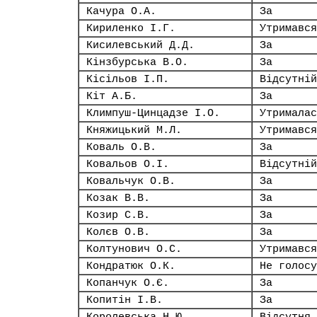
Качура О.А.
За
Кириленко І.Г.
Утримався
Кисилевський Д.Д.
За
Кінзбурська В.О.
За
Кісільов І.П.
Відсутній
Кіт А.Б.
За
Климпуш-Цинцадзе І.О.
Утрималас
Княжицький М.Л.
Утримався
Коваль О.В.
За
Ковальов О.І.
Відсутній
Ковальчук О.В.
За
Козак В.В.
За
Козир С.В.
За
Колєв О.В.
За
Колтунович О.С.
Утримався
Кондратюк О.К.
Не голосу
Копанчук О.Є.
За
Копитін І.В.
За