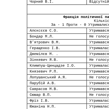
Чорний В.І.
Відсутній
Фракція політичної п
Кількі
За - 1 Проти - 0 Утрималис
Алєксєєв С.О.
Утримався
Бондар М.Л.
Не голосу
В’ятрович В.М.
Утримався
Геращенко І.В.
Утрималас
Джемілєв М. .
Утримався
Зінкевич Я.В.
Не голосу
Климпуш-Цинцадзе І.О.
Утрималас
Князевич Р.П.
Утримався
Лопушанський А.Я.
Не голосу
Парубій А.В.
Утримався
Саврасов М.В.
Утримався
Сюмар В.П.
Не голосу
Фріз І.В.
Утрималас
Южаніна Н.П.
Утрималас