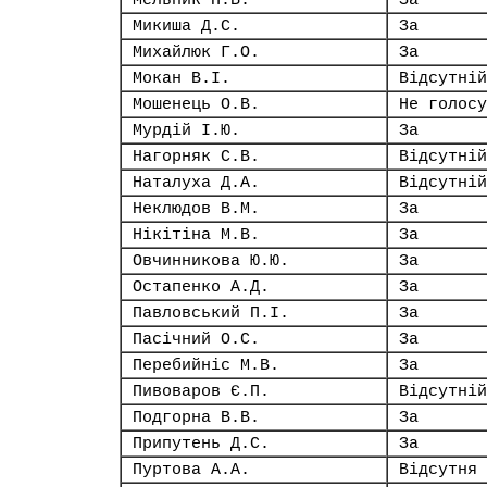
Мельник П.В.
За
Микиша Д.С.
За
Михайлюк Г.О.
За
Мокан В.І.
Відсутній
Мошенець О.В.
Не голосу
Мурдій І.Ю.
За
Нагорняк С.В.
Відсутній
Наталуха Д.А.
Відсутній
Неклюдов В.М.
За
Нікітіна М.В.
За
Овчинникова Ю.Ю.
За
Остапенко А.Д.
За
Павловський П.І.
За
Пасічний О.С.
За
Перебийніс М.В.
За
Пивоваров Є.П.
Відсутній
Подгорна В.В.
За
Припутень Д.С.
За
Пуртова А.А.
Відсутня