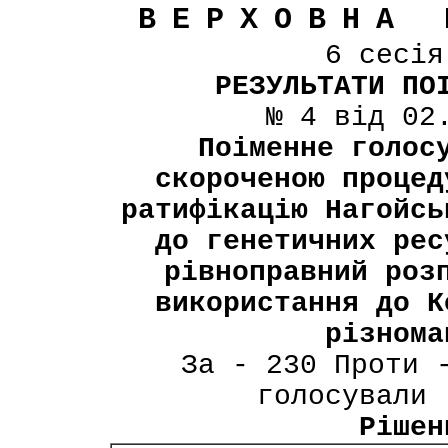
ВЕРХОВНА 
6 сесі
РЕЗУЛЬТАТИ ПО
№ 4 від 02
Поіменне голос
скороченою процед
ратифікацію Нагойсь
до генетичних рес
рівноправний роз
використання до К
різнома
За - 230 Проти 
голосували 
Рішен