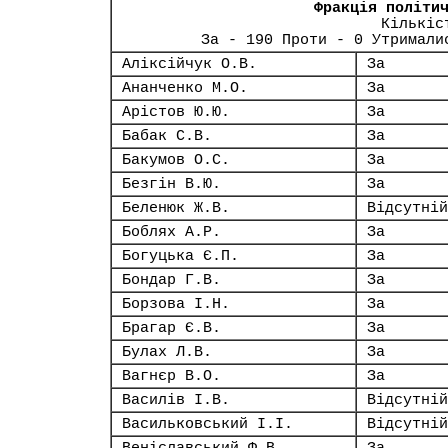
Фракція політи
Кількіс
За - 190 Проти - 0 Утримали
Аліксійчук О.В.
За
Ананченко М.О.
За
Арістов Ю.Ю.
За
Бабак С.В.
За
Бакумов О.С.
За
Безгін В.Ю.
За
Беленюк Ж.В.
Відсутній
Боблях А.Р.
За
Богуцька Є.П.
За
Бондар Г.В.
За
Борзова І.Н.
За
Брагар Є.В.
За
Булах Л.В.
За
Вагнєр В.О.
За
Василів І.В.
Відсутній
Васильковський І.І.
Відсутній