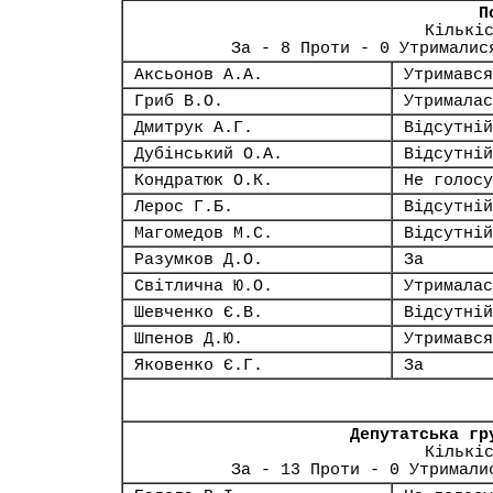
П
Кількі
За - 8 Проти - 0 Утрималис
Аксьонов А.А.
Утримався
Гриб В.О.
Утрималас
Дмитрук А.Г.
Відсутній
Дубінський О.А.
Відсутній
Кондратюк О.К.
Не голосу
Лерос Г.Б.
Відсутній
Магомедов М.С.
Відсутній
Разумков Д.О.
За
Світлична Ю.О.
Утрималас
Шевченко Є.В.
Відсутній
Шпенов Д.Ю.
Утримався
Яковенко Є.Г.
За
Депутатська гр
Кількі
За - 13 Проти - 0 Утримали