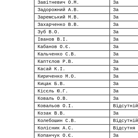
Завітневич О.М.
За
Задорожний А.В.
За
Заремський М.В.
За
Захарченко В.В.
За
Зуб В.О.
За
Іванов В.І.
За
Кабанов О.Є.
За
Кальченко С.В.
За
Каптєлов Р.В.
За
Касай К.І.
За
Кириченко М.О.
За
Кицак Б.В.
За
Кісєль Ю.Г.
За
Коваль О.В.
За
Ковальов О.І.
Відсутній
Козак В.В.
За
Колебошин С.В.
Відсутній
Колісник А.С.
Відсутня
Копанчук О.Є.
За