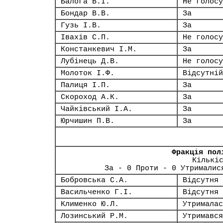
Балога В.І.
Не голосу
Бондар В.В.
За
Гузь І.В.
За
Івахів С.П.
Не голосу
Констанкевич І.М.
За
Лубінець Д.В.
Не голосу
Молоток І.Ф.
Відсутній
Палиця І.П.
За
Скороход А.К.
За
Чайківський І.А.
За
Юрчишин П.В.
За
Фракція пол
Кількі
За - 0 Проти - 0 Утрималис
Бобровська С.А.
Відсутня
Васильченко Г.І.
Відсутня
Клименко Ю.Л.
Утрималас
Лозинський Р.М.
Утримався