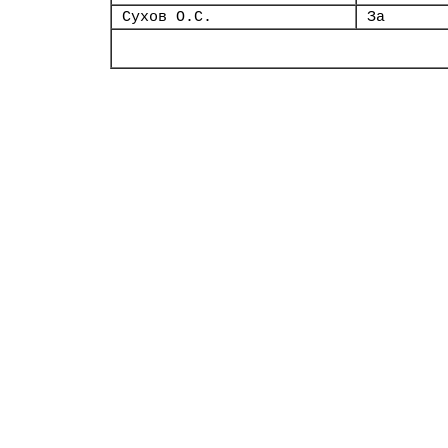
Сухов О.С.
За