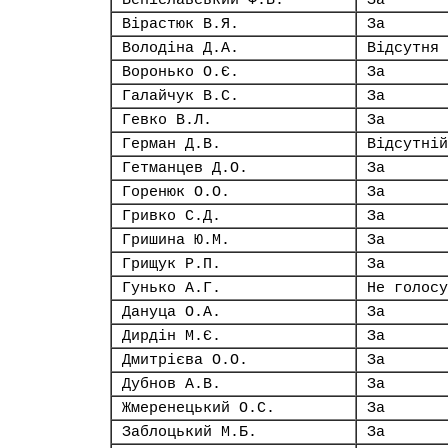
Веніславський Ф.В.
За
Вірастюк В.Я.
За
Володіна Д.А.
Відсутня
Воронько О.Є.
За
Галайчук В.С.
За
Гевко В.Л.
За
Герман Д.В.
Відсутній
Гетманцев Д.О.
За
Горенюк О.О.
За
Гривко С.Д.
За
Гришина Ю.М.
За
Грищук Р.П.
За
Гунько А.Г.
Не голосу
Дануца О.А.
За
Дирдін М.Є.
За
Дмитрієва О.О.
За
Дубнов А.В.
За
Жмеренецький О.С.
За
Заблоцький М.Б.
За