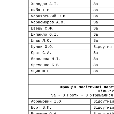
Холодов А.І.
За
Циба Т.В.
За
Чернявський С.М.
За
Чорноморов А.О.
За
Швець С.Ф.
За
Шипайло О.І.
За
Шпак Л.О.
За
Шуляк О.О.
Відсутня
Юраш С.А.
За
Яковлєва Н.І.
За
Яременко Б.В.
За
Яцик Ю.Г.
За
Фракція політичної парт
Кількі
За - 3 Проти - 3 Утрималися
Абрамович І.О.
Відсутній
Борт В.П.
Відсутній
Волошин О.А.
Відсутній