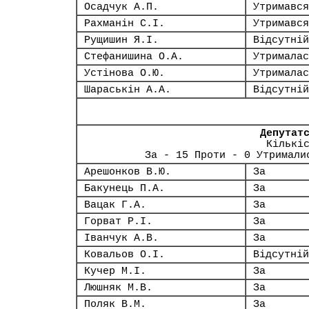
Осадчук А.П.
Утримався
Рахманін С.І.
Утримався
Рущишин Я.І.
Відсутній
Стефанишина О.А.
Утрималас
Устінова О.Ю.
Утрималас
Шараськін А.А.
Відсутній
Депутат
Кількі
За - 15 Проти - 0 Утримали
Арешонков В.Ю.
За
Бакунець П.А.
За
Вацак Г.А.
За
Горват Р.І.
За
Іванчук А.В.
За
Ковальов О.І.
Відсутній
Кучер М.І.
За
Люшняк М.В.
За
Поляк В.М.
За