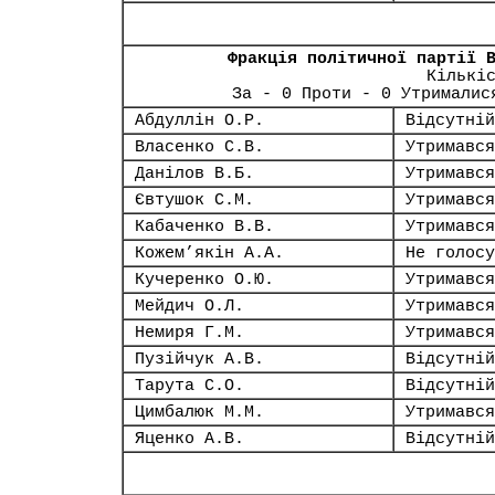
Фракція політичної партії 
Кількі
За - 0 Проти - 0 Утрималис
Абдуллін О.Р.
Відсутній
Власенко С.В.
Утримався
Данілов В.Б.
Утримався
Євтушок С.М.
Утримався
Кабаченко В.В.
Утримався
Кожем’якін А.А.
Не голосу
Кучеренко О.Ю.
Утримався
Мейдич О.Л.
Утримався
Немиря Г.М.
Утримався
Пузійчук А.В.
Відсутній
Тарута С.О.
Відсутній
Цимбалюк М.М.
Утримався
Яценко А.В.
Відсутній