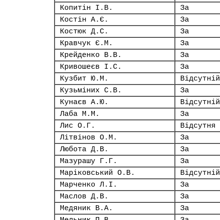
Копитін І.В.
За
Костін А.Є.
За
Костюк Д.С.
За
Кравчук Є.М.
За
Крейденко В.В.
За
Кривошеєв І.С.
За
Кузбит Ю.М.
Відсутній
Кузьміних С.В.
За
Кунаєв А.Ю.
Відсутній
Лаба М.М.
За
Лис О.Г.
Відсутня
Літвінов О.М.
За
Любота Д.В.
За
Мазурашу Г.Г.
За
Маріковський О.В.
Відсутній
Марченко Л.І.
За
Маслов Д.В.
За
Медяник В.А.
За