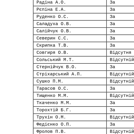
Радіна А.О.
За
Рєпіна Е.А.
За
Руденко О.С.
За
Саладуха О.В.
За
Салійчук О.В.
За
Северин С.С.
За
Скрипка Т.В.
За
Совгиря О.В.
Відсутня
Сольський М.Т.
Відсутній
Стернійчук В.О.
За
Стріхарський А.П.
Відсутній
Сушко П.М.
Відсутній
Тарасов О.С.
За
Тищенко М.М.
Відсутній
Ткаченко М.М.
За
Торохтій Б.Г.
За
Трухін О.М.
Відсутній
Федієнко О.П.
За
Фролов П.В.
Відсутній