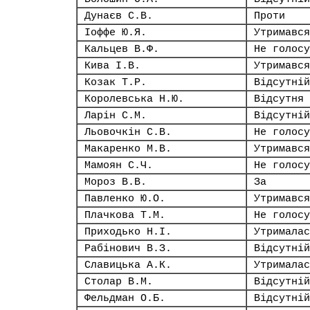
Дунаєв С.В.
Проти
Іоффе Ю.Я.
Утримався
Кальцев В.Ф.
Не голосу
Кива І.В.
Утримався
Козак Т.Р.
Відсутній
Королевська Н.Ю.
Відсутня
Ларін С.М.
Відсутній
Льовочкін С.В.
Не голосу
Макаренко М.В.
Утримався
Мамоян С.Ч.
Не голосу
Мороз В.В.
За
Павленко Ю.О.
Утримався
Плачкова Т.М.
Не голосу
Приходько Н.І.
Утрималас
Рабінович В.З.
Відсутній
Славицька А.К.
Утрималас
Столар В.М.
Відсутній
Фельдман О.Б.
Відсутній