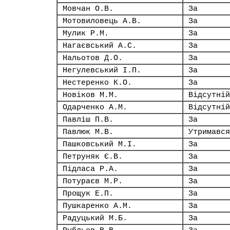
Мовчан О.В.
За
Мотовиловець А.В.
За
Мулик Р.М.
За
Нагаєвський А.С.
За
Нальотов Д.О.
За
Негулевський І.П.
За
Нестеренко К.О.
За
Новіков М.М.
Відсутній
Одарченко А.М.
Відсутній
Павліш П.В.
За
Павлюк М.В.
Утримався
Пашковський М.І.
За
Петруняк Є.В.
За
Підласа Р.А.
За
Потураєв М.Р.
За
Прощук Е.П.
За
Пушкаренко А.М.
За
Радуцький М.Б.
За