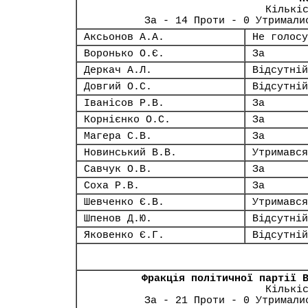
Кількі
За - 14 Проти - 0 Утримали
Аксьонов А.А.
Не голосу
Воронько О.Є.
За
Деркач А.Л.
Відсутній
Довгий О.С.
Відсутній
Іванісов Р.В.
За
Корнієнко О.С.
За
Магера С.В.
За
Новинський В.В.
Утримався
Савчук О.В.
За
Соха Р.В.
За
Шевченко Є.В.
Утримався
Шпенов Д.Ю.
Відсутній
Яковенко Є.Г.
Відсутній
Фракція політичної партії 
Кількі
За - 21 Проти - 0 Утримали