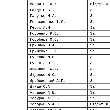
Володіна Д.А.
Відсутня
Гайду О.В.
За
Галушко М.Л.
За
Герасименко І.Л.
За
Герус А.М.
За
Горбенко Р.О.
За
Горобець О.С.
За
Гринчук О.А.
За
Грищенко Т.М.
За
Гузенко М.В.
За
Гурін Д.О.
За
Демченко С.О.
За
Діденко Ю.О.
За
Драбовський А.Г.
За
Дунда О.А.
За
Жупанин А.В.
За
Забуранна Л.В.
За
Загоруйко А.Л.
Відсутня