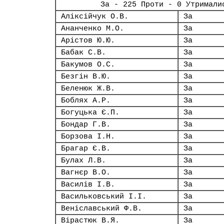
За - 225 Проти - 0 Утримали
Аліксійчук О.В.
За
Ананченко М.О.
За
Арістов Ю.Ю.
За
Бабак С.В.
За
Бакумов О.С.
За
Безгін В.Ю.
За
Беленюк Ж.В.
За
Боблях А.Р.
За
Богуцька Є.П.
За
Бондар Г.В.
За
Борзова І.Н.
За
Брагар Є.В.
За
Булах Л.В.
За
Вагнєр В.О.
За
Василів І.В.
За
Васильковський І.І.
За
Веніславський Ф.В.
За
Вірастюк В.Я.
За