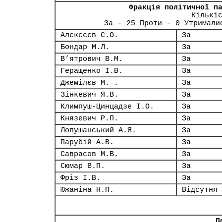
Фракція політичної п
Кількі
За - 25 Проти - 0 Утримали
Алєксєєв С.О.
За
Бондар М.Л.
За
В’ятрович В.М.
За
Геращенко І.В.
За
Джемілєв М. .
За
Зінкевич Я.В.
За
Климпуш-Цинцадзе І.О.
За
Князевич Р.П.
За
Лопушанський А.Я.
За
Парубій А.В.
За
Саврасов М.В.
За
Сюмар В.П.
За
Фріз І.В.
За
Южаніна Н.П.
Відсутня
П