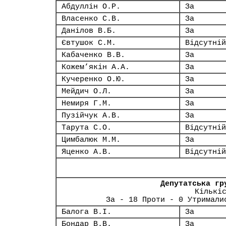
Абдуллін О.Р.
За
Власенко С.В.
За
Данілов В.Б.
За
Євтушок С.М.
Відсутній
Кабаченко В.В.
За
Кожем’якін А.А.
За
Кучеренко О.Ю.
За
Мейдич О.Л.
За
Немиря Г.М.
За
Пузійчук А.В.
За
Тарута С.О.
Відсутній
Цимбалюк М.М.
За
Яценко А.В.
Відсутній
Депутатська гр
Кількі
За - 18 Проти - 0 Утримали
Балога В.І.
За
Бондар В.В.
За