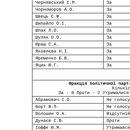
Чернявський С.М.
За
Чорноморов А.О.
За
Швець С.Ф.
За
Шипайло О.І.
За
Шпак Л.О.
За
Шуляк О.О.
За
Юраш С.А.
За
Яковлєва Н.І.
За
Яременко Б.В.
За
Яцик Ю.Г.
За
Фракція політичної парт
Кількі
За - 0 Проти - 2 Утрималися
Абрамович І.О.
Не голосу
Борт В.П.
Не голосу
Волошин О.А.
Відсутній
Дунаєв С.В.
Проти
Іоффе Ю.Я.
Утримався