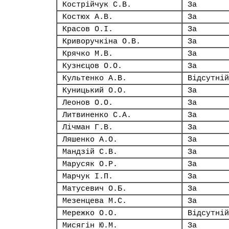
Кострійчук С.В.
За
Костюх А.В.
За
Красов О.І.
За
Криворучкіна О.В.
За
Крячко М.В.
За
Кузнєцов О.О.
За
Культенко А.В.
Відсутній
Куницький О.О.
За
Леонов О.О.
За
Литвиненко С.А.
За
Лічман Г.В.
За
Ляшенко А.О.
За
Мандзій С.В.
За
Марусяк О.Р.
За
Марчук І.П.
За
Матусевич О.Б.
За
Мезенцева М.С.
За
Мережко О.О.
Відсутній
Мисягін Ю.М.
За