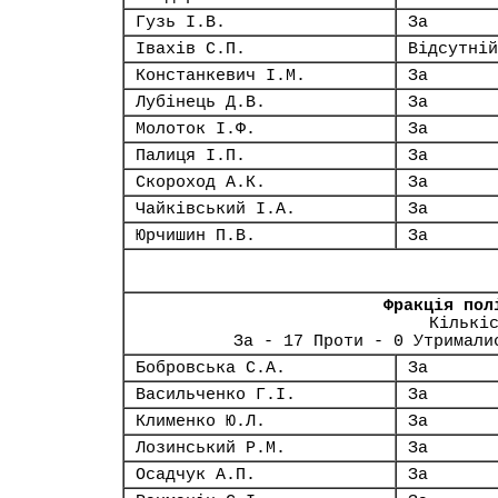
Гузь І.В.
За
Івахів С.П.
Відсутній
Констанкевич І.М.
За
Лубінець Д.В.
За
Молоток І.Ф.
За
Палиця І.П.
За
Скороход А.К.
За
Чайківський І.А.
За
Юрчишин П.В.
За
Фракція пол
Кількі
За - 17 Проти - 0 Утримали
Бобровська С.А.
За
Васильченко Г.І.
За
Клименко Ю.Л.
За
Лозинський Р.М.
За
Осадчук А.П.
За