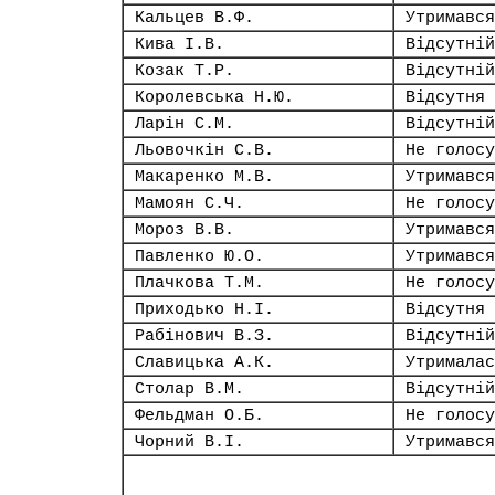
Кальцев В.Ф.
Утримався
Кива І.В.
Відсутній
Козак Т.Р.
Відсутній
Королевська Н.Ю.
Відсутня
Ларін С.М.
Відсутній
Льовочкін С.В.
Не голосу
Макаренко М.В.
Утримався
Мамоян С.Ч.
Не голосу
Мороз В.В.
Утримався
Павленко Ю.О.
Утримався
Плачкова Т.М.
Не голосу
Приходько Н.І.
Відсутня
Рабінович В.З.
Відсутній
Славицька А.К.
Утрималас
Столар В.М.
Відсутній
Фельдман О.Б.
Не голосу
Чорний В.І.
Утримався