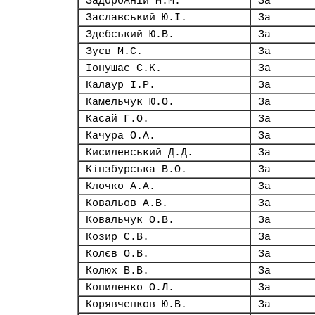
Задорожній М.М.
За
Заславський Ю.І.
За
Здебський Ю.В.
За
Зуєв М.С.
За
Іонушас С.К.
За
Калаур І.Р.
За
Камельчук Ю.О.
За
Касай Г.О.
За
Качура О.А.
За
Кисилевський Д.Д.
За
Кінзбурська В.О.
За
Клочко А.А.
За
Ковальов А.В.
За
Ковальчук О.В.
За
Козир С.В.
За
Колєв О.В.
За
Колюх В.В.
За
Копиленко О.Л.
За
Корявченков Ю.В.
За