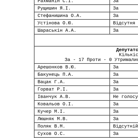
Рахманін С.І.
За
Рущишин Я.І.
За
Стефанишина О.А.
За
Устінова О.Ю.
Відсутня
Шараськін А.А.
За
Депутат
Кількі
За - 17 Проти - 0 Утримали
Арешонков В.Ю.
За
Бакунець П.А.
За
Вацак Г.А.
За
Горват Р.І.
За
Іванчук А.В.
Не голосу
Ковальов О.І.
За
Кучер М.І.
За
Люшняк М.В.
За
Поляк В.М.
Відсутній
Сухов О.С.
За