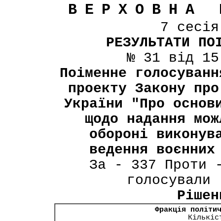
ВЕРХОВНА 
7 сесі
РЕЗУЛЬТАТИ ПО
№ 31 від 15
Поіменне голосуванн
проекту Закону про
України "Про основ
щодо надання мож
обороні виконув
ведення воєнних
За - 337 Проти 
голосували 
Рішен
Фракція політи
Кількіс