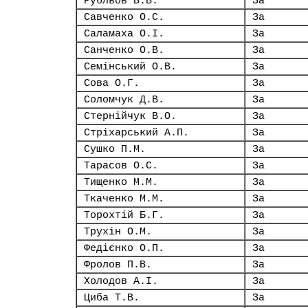
Рубльов В.В.
За
Савченко О.С.
За
Саламаха О.І.
За
Санченко О.В.
За
Семінський О.В.
За
Сова О.Г.
За
Соломчук Д.В.
За
Стернійчук В.О.
За
Стріхарський А.П.
За
Сушко П.М.
За
Тарасов О.С.
За
Тищенко М.М.
За
Ткаченко М.М.
За
Торохтій Б.Г.
За
Трухін О.М.
За
Федієнко О.П.
За
Фролов П.В.
За
Холодов А.І.
За
Циба Т.В.
За