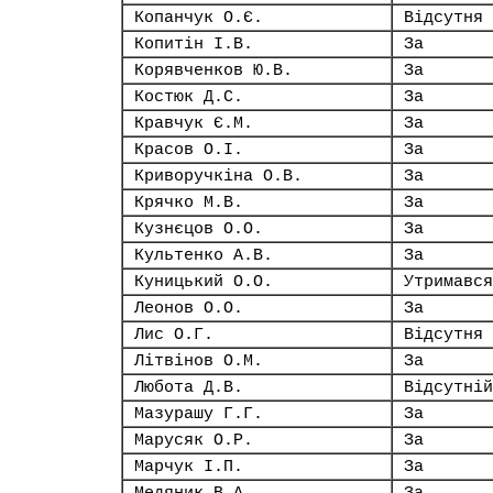
Копанчук О.Є.
Відсутня
Копитін І.В.
За
Корявченков Ю.В.
За
Костюк Д.С.
За
Кравчук Є.М.
За
Красов О.І.
За
Криворучкіна О.В.
За
Крячко М.В.
За
Кузнєцов О.О.
За
Культенко А.В.
За
Куницький О.О.
Утримався
Леонов О.О.
За
Лис О.Г.
Відсутня
Літвінов О.М.
За
Любота Д.В.
Відсутній
Мазурашу Г.Г.
За
Марусяк О.Р.
За
Марчук І.П.
За