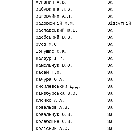
Жупанин А.В.
За
Забуранна Л.В.
За
Загоруйко А.Л.
За
Задорожній М.М.
Відсутній
Заславський Ю.І.
За
Здебський Ю.В.
За
Зуєв М.С.
За
Іонушас С.К.
За
Калаур І.Р.
За
Камельчук Ю.О.
За
Касай Г.О.
За
Качура О.А.
За
Кисилевський Д.Д.
За
Кінзбурська В.О.
За
Клочко А.А.
За
Ковальов А.В.
За
Ковальчук О.В.
За
Колебошин С.В.
За
Колісник А.С.
За