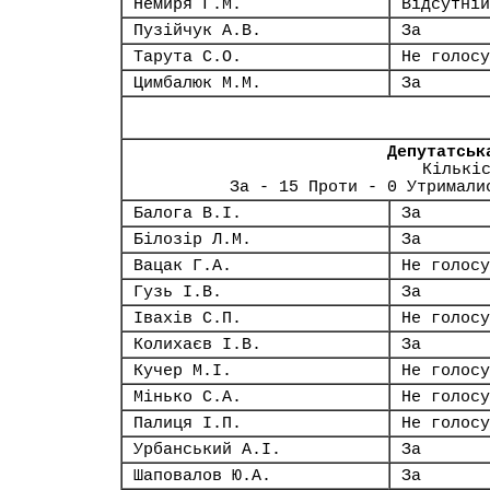
Немиря Г.М.
Відсутній
Пузійчук А.В.
За
Тарута С.О.
Не голосу
Цимбалюк М.М.
За
Депутатськ
Кількі
За - 15 Проти - 0 Утримали
Балога В.І.
За
Білозір Л.М.
За
Вацак Г.А.
Не голосу
Гузь І.В.
За
Івахів С.П.
Не голосу
Колихаєв І.В.
За
Кучер М.І.
Не голосу
Мінько С.А.
Не голосу
Палиця І.П.
Не голосу
Урбанський А.І.
За
Шаповалов Ю.А.
За