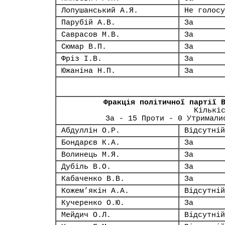
Лопушанський А.Я.
Не голосу
Парубій А.В.
За
Саврасов М.В.
За
Сюмар В.П.
За
Фріз І.В.
За
Южаніна Н.П.
За
Фракція політичної партії 
Кількі
За - 15 Проти - 0 Утримали
Абдуллін О.Р.
Відсутній
Бондарєв К.А.
За
Волинець М.Я.
За
Дубіль В.О.
За
Кабаченко В.В.
За
Кожем’якін А.А.
Відсутній
Кучеренко О.Ю.
За
Мейдич О.Л.
Відсутній