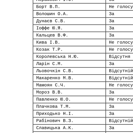
Борт В.П.
Не голосу
Волошин О.А.
За
Дунаєв С.В.
За
Іоффе Ю.Я.
За
Кальцев В.Ф.
За
Кива І.В.
Не голосу
Козак Т.Р.
Не голосу
Королевська Н.Ю.
Відсутня
Ларін С.М.
За
Льовочкін С.В.
Відсутній
Макаренко М.В.
Відсутній
Мамоян С.Ч.
Не голосу
Мороз В.В.
За
Павленко Ю.О.
Не голосу
Плачкова Т.М.
За
Приходько Н.І.
За
Рабінович В.З.
Відсутній
Славицька А.К.
За