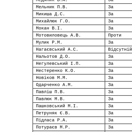
Медяник В.А.
За
Мельник П.В.
За
Микиша Д.С.
За
Михайлюк Г.О.
За
Мокан В.І.
За
Мотовиловець А.В.
Проти
Мулик Р.М.
За
Нагаєвський А.С.
Відсутній
Нальотов Д.О.
За
Негулевський І.П.
За
Нестеренко К.О.
За
Новіков М.М.
За
Одарченко А.М.
За
Павліш П.В.
За
Павлюк М.В.
За
Пашковський М.І.
За
Петруняк Є.В.
За
Підласа Р.А.
За
Потураєв М.Р.
За