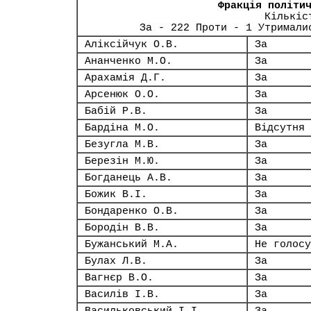
Фракція політи
Кількіс
За - 222 Проти - 1 Утримали
Аліксійчук О.В.
За
Ананченко М.О.
За
Арахамія Д.Г.
За
Арсенюк О.О.
За
Бабій Р.В.
За
Бардіна М.О.
Відсутня
Безугла М.В.
За
Березін М.Ю.
За
Богданець А.В.
За
Божик В.І.
За
Бондаренко О.В.
За
Бородін В.В.
За
Бужанський М.А.
Не голосу
Булах Л.В.
За
Вагнєр В.О.
За
Василів І.В.
За