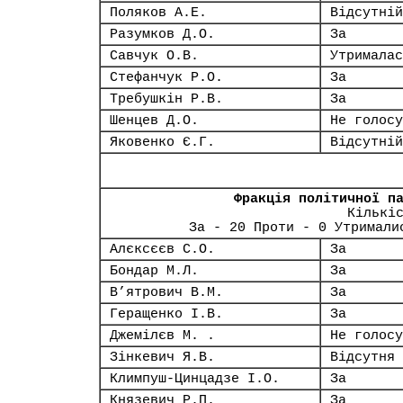
Поляков А.Е.
Відсутній
Разумков Д.О.
За
Савчук О.В.
Утрималас
Стефанчук Р.О.
За
Требушкін Р.В.
За
Шенцев Д.О.
Не голосу
Яковенко Є.Г.
Відсутній
Фракція політичної п
Кількі
За - 20 Проти - 0 Утримали
Алєксєєв С.О.
За
Бондар М.Л.
За
В’ятрович В.М.
За
Геращенко І.В.
За
Джемілєв М. .
Не голосу
Зінкевич Я.В.
Відсутня
Климпуш-Цинцадзе І.О.
За
Князевич Р.П.
За