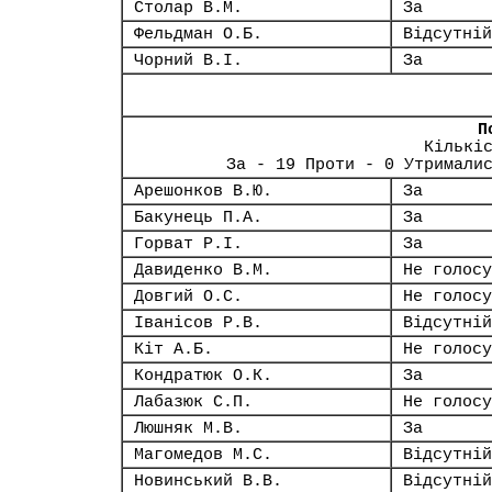
Столар В.М.
За
Фельдман О.Б.
Відсутній
Чорний В.І.
За
П
Кількі
За - 19 Проти - 0 Утримали
Арешонков В.Ю.
За
Бакунець П.А.
За
Горват Р.І.
За
Давиденко В.М.
Не голосу
Довгий О.С.
Не голосу
Іванісов Р.В.
Відсутній
Кіт А.Б.
Не голосу
Кондратюк О.К.
За
Лабазюк С.П.
Не голосу
Люшняк М.В.
За
Магомедов М.С.
Відсутній
Новинський В.В.
Відсутній