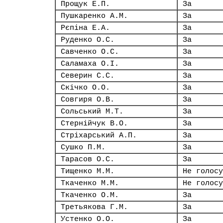
Прощук Е.П.
За
Пушкаренко А.М.
За
Рєпіна Е.А.
За
Руденко О.С.
За
Савченко О.С.
За
Саламаха О.І.
За
Северин С.С.
За
Скічко О.О.
За
Совгиря О.В.
За
Сольський М.Т.
За
Стернійчук В.О.
За
Стріхарський А.П.
За
Сушко П.М.
За
Тарасов О.С.
За
Тищенко М.М.
Не голосу
Ткаченко М.М.
Не голосу
Ткаченко О.М.
За
Третьякова Г.М.
За
Устенко О.О.
За