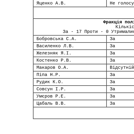
Яценко А.В.
Не голосу
Фракція пол
Кількі
За - 17 Проти - 0 Утримали
Бобровська С.А.
За
Василенко Л.В.
За
Железняк Я.І.
За
Костенко Р.В.
За
Макаров О.А.
Відсутній
Піпа Н.Р.
За
Рудик К.О.
За
Совсун І.Р.
За
Умєров Р.Е.
За
Цабаль В.В.
За