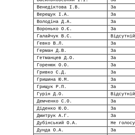
Васильковський І.І.
За
Венедіктова І.В.
За
Верещук І.А.
За
Володіна Д.А.
За
Воронько О.Є.
За
Галайчук В.С.
Відсутній
Гевко В.Л.
За
Герман Д.В.
За
Гетманцев Д.О.
За
Горенюк О.О.
За
Гривко С.Д.
За
Гришина Ю.М.
За
Грищук Р.П.
За
Гурін Д.О.
Відсутній
Демченко С.О.
За
Діденко Ю.О.
За
Дмитрук А.Г.
За
Дубінський О.А.
Не голосу
Дунда О.А.
За