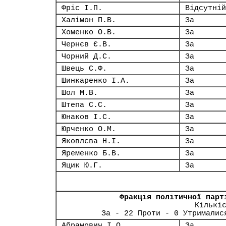
Фріс І.П.
Відсутній
Халімон П.В.
За
Хоменко О.В.
За
Чернєв Є.В.
За
Чорний Д.С.
За
Швець С.Ф.
За
Шинкаренко І.А.
За
Шол М.В.
За
Штепа С.С.
За
Юнаков І.С.
За
Юрченко О.М.
За
Яковлєва Н.І.
За
Яременко Б.В.
За
Яцик Ю.Г.
За
Фракція політичної парт
Кількі
За - 22 Проти - 0 Утрималис
Абрамович І.О.
За