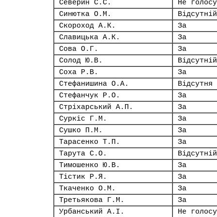
Северин С.С.
Не голосу
Синютка О.М.
Відсутній
Скороход А.К.
За
Славицька А.К.
За
Сова О.Г.
За
Солод Ю.В.
Відсутній
Соха Р.В.
За
Стефанишина О.А.
Відсутня
Стефанчук Р.О.
За
Стріхарський А.П.
За
Суркіс Г.М.
За
Сушко П.М.
За
Тарасенко Т.П.
За
Тарута С.О.
Відсутній
Тимошенко Ю.В.
За
Тістик Р.Я.
За
Ткаченко О.М.
За
Третьякова Г.М.
За
Урбанський А.І.
Не голосу