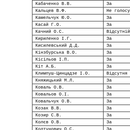
Кабаченко В.В.
За
Кальцев В.Ф.
Не голосу
Камельчук Ю.О.
За
Касай Г.О.
За
Качний О.С.
Відсутній
Кириленко І.Г.
За
Кисилевський Д.Д.
За
Кінзбурська В.О.
За
Кісільов І.П.
За
Кіт А.Б.
За
Климпуш-Цинцадзе І.О.
Відсутня
Княжицький М.Л.
За
Коваль О.В.
За
Ковальов О.І.
За
Ковальчук О.В.
За
Козак В.В.
За
Козир С.В.
За
Колєв О.В.
За
Колтунович О.С.
За