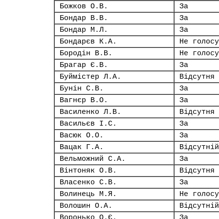
Божков О.В.
За
Бондар В.В.
За
Бондар М.Л.
За
Бондарєв К.А.
Не голосу
Бородін В.В.
Не голосу
Брагар Є.В.
За
Буймістер Л.А.
Відсутня
Бунін С.В.
За
Вагнєр В.О.
За
Василенко Л.В.
Відсутня
Васильєв І.С.
За
Васюк О.О.
За
Вацак Г.А.
Відсутній
Вельможний С.А.
За
Вінтоняк О.В.
Відсутня
Власенко С.В.
За
Волинець М.Я.
Не голосу
Волошин О.А.
Відсутній
Воронько О.Є.
За