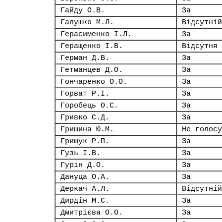
Гайду О.В.
За
Галушко М.Л.
Відсутній
Герасименко І.Л.
За
Геращенко І.В.
Відсутня
Герман Д.В.
За
Гетманцев Д.О.
За
Гончаренко О.О.
За
Горват Р.І.
За
Горобець О.С.
За
Гривко С.Д.
За
Гришина Ю.М.
Не голосу
Грищук Р.П.
За
Гузь І.В.
За
Гурін Д.О.
За
Дануца О.А.
За
Деркач А.Л.
Відсутній
Дирдін М.Є.
За
Дмитрієва О.О.
За