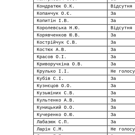
Кондратюк О.К.
Відсутня
Копанчук О.Є.
За
Копитін І.В.
За
Королевська Н.Ю.
Відсутня
Корявченков Ю.В.
За
Кострійчук С.В.
За
Костюх А.В.
За
Красов О.І.
За
Криворучкіна О.В.
За
Крулько І.І.
Не голосу
Кубів С.І.
За
Кузнєцов О.О.
За
Кузьміних С.В.
За
Культенко А.В.
За
Куницький О.О.
За
Кучеренко О.Ю.
За
Лабазюк С.П.
За
Ларін С.М.
Не голосу