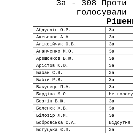
За - 308 Проти 
голосували 
Рішен
Абдуллін О.Р.
За
Аксьонов А.А.
За
Аліксійчук О.В.
За
Ананченко М.О.
За
Арешонков В.Ю.
За
Арістов Ю.Ю.
За
Бабак С.В.
За
Бабій Р.В.
За
Бакунець П.А.
За
Бардіна М.О.
Не голосу
Безгін В.Ю.
За
Беленюк Ж.В.
За
Білозір Л.М.
За
Бобровська С.А.
Відсутня
Богуцька Є.П.
За