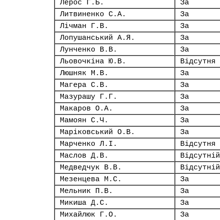
Лерос Г.Б.
За
Литвиненко С.А.
За
Лічман Г.В.
За
Лопушанський А.Я.
За
Лунченко В.В.
За
Льовочкіна Ю.В.
Відсутня
Люшняк М.В.
За
Магера С.В.
За
Мазурашу Г.Г.
За
Макаров О.А.
За
Мамоян С.Ч.
За
Маріковський О.В.
За
Марченко Л.І.
Відсутня
Маслов Д.В.
Відсутній
Медведчук В.В.
Відсутній
Мезенцева М.С.
За
Мельник П.В.
За
Микиша Д.С.
За
Михайлюк Г.О.
За