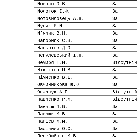
Мовчан О.В.
За
Молоток І.Ф.
За
Мотовиловець А.В.
За
Мулик Р.М.
За
М’ялик В.Н.
За
Нагорняк С.В.
За
Нальотов Д.О.
За
Негулевський І.П.
За
Немиря Г.М.
Відсутній
Нікітіна М.В.
За
Німченко В.І.
За
Овчинникова Ю.Ю.
За
Осадчук А.П.
Відсутній
Павленко Р.М.
Відсутній
Павліш П.В.
За
Павлюк М.В.
За
Папієв М.М.
За
Пасічний О.С.
За
Перебийніс М.В.
За