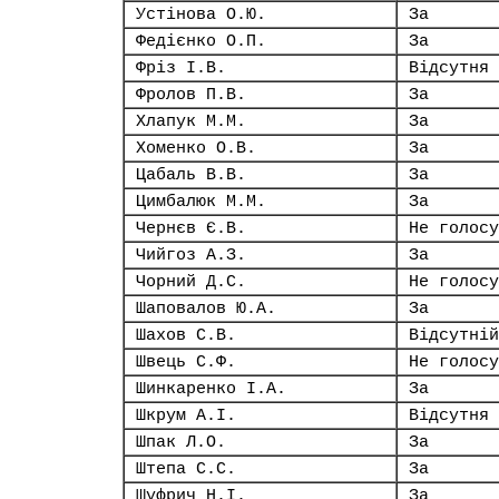
Устінова О.Ю.
За
Федієнко О.П.
За
Фріз І.В.
Відсутня
Фролов П.В.
За
Хлапук М.М.
За
Хоменко О.В.
За
Цабаль В.В.
За
Цимбалюк М.М.
За
Чернєв Є.В.
Не голосу
Чийгоз А.З.
За
Чорний Д.С.
Не голосу
Шаповалов Ю.А.
За
Шахов С.В.
Відсутній
Швець С.Ф.
Не голосу
Шинкаренко І.А.
За
Шкрум А.І.
Відсутня
Шпак Л.О.
За
Штепа С.С.
За
Шуфрич Н.І.
За