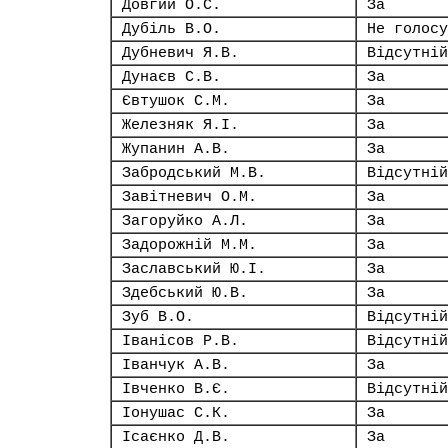
Довгий О.С.
За
Дубіль В.О.
Не голосу
Дубневич Я.В.
Відсутній
Дунаєв С.В.
За
Євтушок С.М.
За
Железняк Я.І.
За
Жупанин А.В.
За
Забродський М.В.
Відсутній
Завітневич О.М.
За
Загоруйко А.Л.
За
Задорожній М.М.
За
Заславський Ю.І.
За
Здебський Ю.В.
За
Зуб В.О.
Відсутній
Іванісов Р.В.
Відсутній
Іванчук А.В.
За
Івченко В.Є.
Відсутній
Іонушас С.К.
За
Ісаєнко Д.В.
За