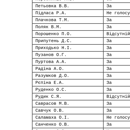
Петьовка В.В.
За
Підласа Р.А.
Не голосу
Плачкова Т.М.
За
Поляк В.М.
За
Порошенко П.О.
Відсутній
Припутень Д.С.
За
Приходько Н.І.
За
Пузанов О.Г.
За
Пуртова А.А.
За
Радіна А.О.
За
Разумков Д.О.
За
Рєпіна Е.А.
За
Руденко О.С.
За
Рудик С.Я.
Відсутній
Саврасов М.В.
За
Савчук О.В.
За
Саламаха О.І.
Не голосу
Санченко О.В.
За