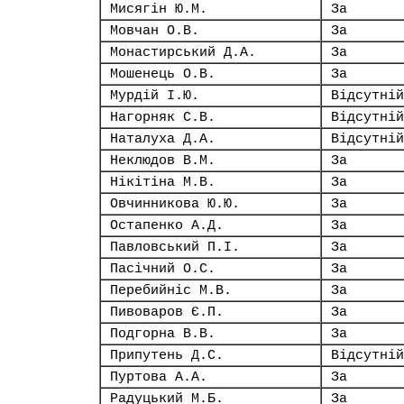
Мисягін Ю.М.
За
Мовчан О.В.
За
Монастирський Д.А.
За
Мошенець О.В.
За
Мурдій І.Ю.
Відсутній
Нагорняк С.В.
Відсутній
Наталуха Д.А.
Відсутній
Неклюдов В.М.
За
Нікітіна М.В.
За
Овчинникова Ю.Ю.
За
Остапенко А.Д.
За
Павловський П.І.
За
Пасічний О.С.
За
Перебийніс М.В.
За
Пивоваров Є.П.
За
Подгорна В.В.
За
Припутень Д.С.
Відсутній
Пуртова А.А.
За
Радуцький М.Б.
За