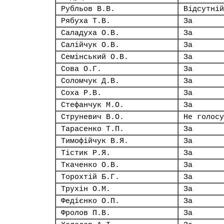
Рубльов В.В.
Відсутній
Рябуха Т.В.
За
Саладуха О.В.
За
Салійчук О.В.
За
Семінський О.В.
За
Сова О.Г.
За
Соломчук Д.В.
За
Соха Р.В.
За
Стефанчук М.О.
За
Струневич В.О.
Не голосу
Тарасенко Т.П.
За
Тимофійчук В.Я.
За
Тістик Р.Я.
За
Ткаченко О.В.
За
Торохтій Б.Г.
За
Трухін О.М.
За
Федієнко О.П.
За
Фролов П.В.
За