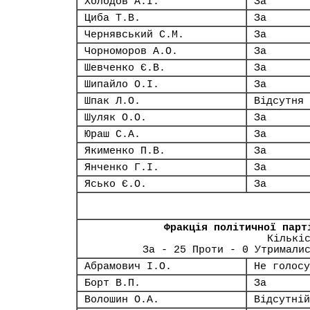
Холодов А.І.
За
Циба Т.В.
За
Чернявський С.М.
За
Чорноморов А.О.
За
Шевченко Є.В.
За
Шипайло О.І.
За
Шпак Л.О.
Відсутня
Шуляк О.О.
За
Юраш С.А.
За
Якименко П.В.
За
Янченко Г.І.
За
Ясько Є.О.
За
Фракція політичної парт
Кількі
За - 25 Проти - 0 Утримали
Абрамович І.О.
Не голосу
Борт В.П.
За
Волошин О.А.
Відсутній