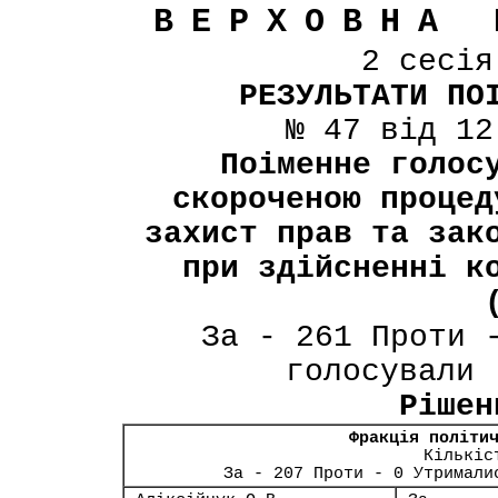
ВЕРХОВНА 
2 сесі
РЕЗУЛЬТАТИ ПО
№ 47 від 12
Поіменне голос
скороченою процед
захист прав та зак
при здійсненні к
За - 261 Проти 
голосували 
Рішен
Фракція політи
Кількіс
За - 207 Проти - 0 Утримали