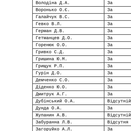
Володіна Д.А.
За
Воронько О.Є.
За
Галайчук В.С.
За
Гевко В.Л.
За
Герман Д.В.
За
Гетманцев Д.О.
За
Горенюк О.О.
За
Гривко С.Д.
За
Гришина Ю.М.
За
Грищук Р.П.
За
Гурін Д.О.
За
Демченко С.О.
За
Діденко Ю.О.
За
Дмитрук А.Г.
За
Дубінський О.А.
Відсутній
Дунда О.А.
За
Жупанин А.В.
Відсутній
Забуранна Л.В.
Відсутня
Загоруйко А.Л.
За