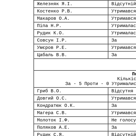
Железняк Я.І.
Відсутній
Костенко Р.В.
Утримався
Макаров О.А.
Утримався
Піпа Н.Р.
Утрималас
Рудик К.О.
Утрималас
Совсун І.Р.
За
Умєров Р.Е.
Утримався
Цабаль В.В.
За
П
Кількі
За - 5 Проти - 0 Утримали
Гриб В.О.
Відсутня
Довгий О.С.
Утримався
Кондратюк О.К.
За
Магера С.В.
Утримався
Молоток І.Ф.
Не голосу
Поляков А.Е.
За
Рудик С.Я.
Відсутній