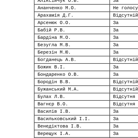
Аліксійчук О.В.
За
Ананченко М.О.
Не голосу
Арахамія Д.Г.
Відсутній
Арсенюк О.О.
За
Бабій Р.В.
За
Бардіна М.О.
За
Безугла М.В.
За
Березін М.Ю.
За
Богданець А.В.
Відсутній
Божик В.І.
За
Бондаренко О.В.
За
Бородін В.В.
Відсутній
Бужанський М.А.
Відсутній
Булах Л.В.
Відсутня
Вагнєр В.О.
Відсутня
Василів І.В.
За
Васильковський І.І.
За
Венедіктова І.В.
За
Верещук І.А.
За