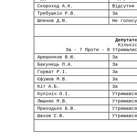
Скороход А.К.
Відсутня
Требушкін Р.В.
За
Шпенов Д.Ю.
Не голосу
Депутат
Кількі
За - 7 Проти - 0 Утримали
Арешонков В.Ю.
За
Бакунець П.А.
За
Горват Р.І.
За
Єфімов М.В.
За
Кіт А.Б.
За
Кулініч О.І.
Утримався
Люшняк М.В.
Утримався
Приходько Б.В.
Утримався
Шахов С.В.
Утримався