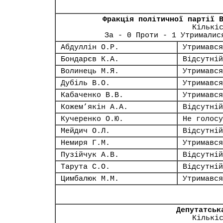
Фракція політичної партії 
Кількі
За - 0 Проти - 1 Утрималис
Абдуллін О.Р.
Утримався
Бондарєв К.А.
Відсутній
Волинець М.Я.
Утримався
Дубіль В.О.
Утримався
Кабаченко В.В.
Утримався
Кожем’якін А.А.
Відсутній
Кучеренко О.Ю.
Не голосу
Мейдич О.Л.
Відсутній
Немиря Г.М.
Утримався
Пузійчук А.В.
Відсутній
Тарута С.О.
Відсутній
Цимбалюк М.М.
Утримався
Депутатськ
Кількі