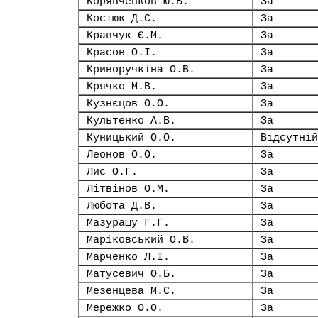
Корявченков Ю.В.
За
Костюк Д.С.
За
Кравчук Є.М.
За
Красов О.І.
За
Криворучкіна О.В.
За
Крячко М.В.
За
Кузнєцов О.О.
За
Культенко А.В.
За
Куницький О.О.
Відсутній
Леонов О.О.
За
Лис О.Г.
За
Літвінов О.М.
За
Любота Д.В.
За
Мазурашу Г.Г.
За
Маріковський О.В.
За
Марченко Л.І.
За
Матусевич О.Б.
За
Мезенцева М.С.
За
Мережко О.О.
За