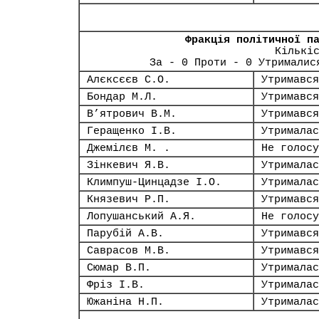
Фракція політичної п
Кількі
За - 0 Проти - 0 Утрималис
Алєксєєв С.О.
Утримався
Бондар М.Л.
Утримався
В’ятрович В.М.
Утримався
Геращенко І.В.
Утрималас
Джемілєв М. .
Не голосу
Зінкевич Я.В.
Утрималас
Климпуш-Цинцадзе І.О.
Утрималас
Князевич Р.П.
Утримався
Лопушанський А.Я.
Не голосу
Парубій А.В.
Утримався
Саврасов М.В.
Утримався
Сюмар В.П.
Утрималас
Фріз І.В.
Утрималас
Южаніна Н.П.
Утрималас