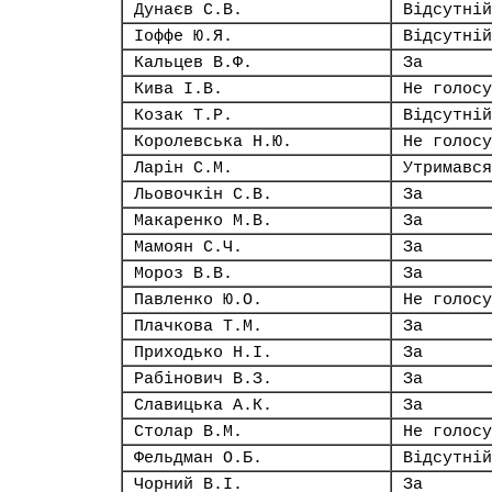
Дунаєв С.В.
Відсутній
Іоффе Ю.Я.
Відсутній
Кальцев В.Ф.
За
Кива І.В.
Не голосу
Козак Т.Р.
Відсутній
Королевська Н.Ю.
Не голосу
Ларін С.М.
Утримався
Льовочкін С.В.
За
Макаренко М.В.
За
Мамоян С.Ч.
За
Мороз В.В.
За
Павленко Ю.О.
Не голосу
Плачкова Т.М.
За
Приходько Н.І.
За
Рабінович В.З.
За
Славицька А.К.
За
Столар В.М.
Не голосу
Фельдман О.Б.
Відсутній
Чорний В.І.
За