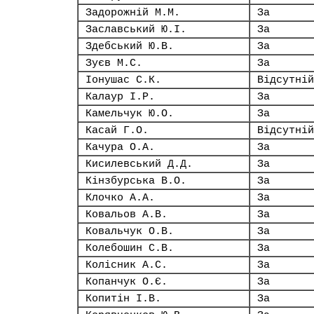
Задорожній М.М.
За
Заславський Ю.І.
За
Здебський Ю.В.
За
Зуєв М.С.
За
Іонушас С.К.
Відсутній
Калаур І.Р.
За
Камельчук Ю.О.
За
Касай Г.О.
Відсутній
Качура О.А.
За
Кисилевський Д.Д.
За
Кінзбурська В.О.
За
Клочко А.А.
За
Ковальов А.В.
За
Ковальчук О.В.
За
Колебошин С.В.
За
Колісник А.С.
За
Копанчук О.Є.
За
Копитін І.В.
За