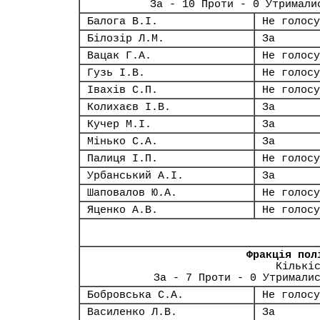
За - 10 Проти - 0 Утримали
Балога В.І.
Не голосу
Білозір Л.М.
За
Вацак Г.А.
Не голосу
Гузь І.В.
Не голосу
Івахів С.П.
Не голосу
Колихаєв І.В.
За
Кучер М.І.
За
Мінько С.А.
За
Палиця І.П.
Не голосу
Урбанський А.І.
За
Шаповалов Ю.А.
Не голосу
Яценко А.В.
Не голосу
Фракція пол
Кількі
За - 7 Проти - 0 Утримали
Бобровська С.А.
Не голосу
Василенко Л.В.
За