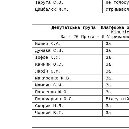
Тарута С.О.
Не голосу
Цимбалюк М.М.
Утримався
Депутатська група "Платформа 
Кількі
За - 20 Проти - 0 Утримали
Бойко Ю.А.
За
Дунаєв С.В.
За
Іоффе Ю.Я.
За
Качний О.С.
За
Ларін С.М.
За
Макаренко М.В.
За
Мамоян С.Ч.
За
Павленко Ю.О.
За
Пономарьов О.С.
Відсутній
Скорик М.Л.
За
Чорний В.І.
За