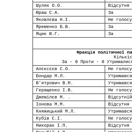
Шуляк О.О.
Відсутня
Юраш С.А.
За
Яковлєва Н.І.
Не голосу
Яременко Б.В.
За
Яцик Ю.Г.
За
Фракція політичної п
Кількі
За - 0 Проти - 0 Утрималис
Алєксєєв С.О.
Не голосу
Бондар М.Л.
Утримався
В’ятрович В.М.
Утримався
Геращенко І.В.
Не голосу
Джемілєв М. .
Відсутній
Іонова М.М.
Відсутня
Княжицький М.Л.
Утримався
Кубів С.І.
Не голосу
Никорак І.П.
Відсутня