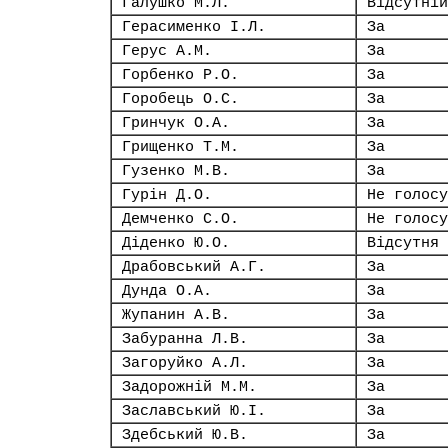
Галушко М.Л.
Відсутній
Герасименко І.Л.
За
Герус А.М.
За
Горбенко Р.О.
За
Горобець О.С.
За
Гринчук О.А.
За
Грищенко Т.М.
За
Гузенко М.В.
За
Гурін Д.О.
Не голосу
Демченко С.О.
Не голосу
Діденко Ю.О.
Відсутня
Драбовський А.Г.
За
Дунда О.А.
За
Жупанин А.В.
За
Забуранна Л.В.
За
Загоруйко А.Л.
За
Задорожній М.М.
За
Заславський Ю.І.
За
Здебський Ю.В.
За