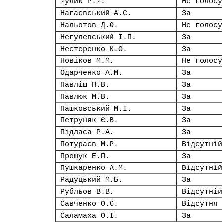
Мулик Р.М.
Не голосу
Нагаєвський А.С.
За
Нальотов Д.О.
Не голосу
Негулевський І.П.
За
Нестеренко К.О.
За
Новіков М.М.
Не голосу
Одарченко А.М.
За
Павліш П.В.
За
Павлюк М.В.
За
Пашковський М.І.
За
Петруняк Є.В.
За
Підласа Р.А.
За
Потураєв М.Р.
Відсутній
Прощук Е.П.
За
Пушкаренко А.М.
Відсутній
Радуцький М.Б.
За
Рубльов В.В.
Відсутній
Савченко О.С.
Відсутня
Саламаха О.І.
За