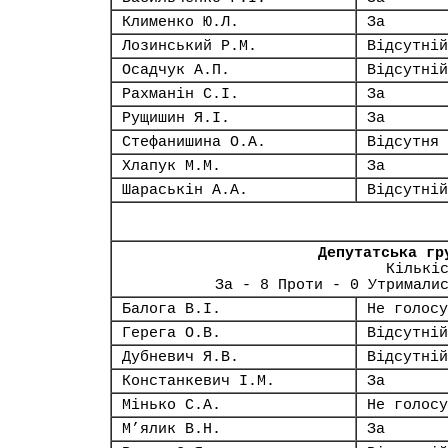
Клименко Ю.Л.
За
Лозинський Р.М.
Відсутній
Осадчук А.П.
Відсутній
Рахманін С.І.
За
Рущишин Я.І.
За
Стефанишина О.А.
Відсутня
Хлапук М.М.
За
Шараськін А.А.
Відсутній
Депутатська гр
Кількі
За - 8 Проти - 0 Утримали
Балога В.І.
Не голосу
Герега О.В.
Відсутній
Дубневич Я.В.
Відсутній
Констанкевич І.М.
За
Мінько С.А.
Не голосу
М’ялик В.Н.
За