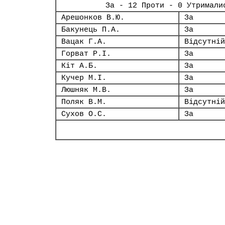
За - 12 Проти - 0 Утримали
Арешонков В.Ю.
За
Бакунець П.А.
За
Вацак Г.А.
Відсутній
Горват Р.І.
За
Кіт А.Б.
За
Кучер М.І.
За
Люшняк М.В.
За
Поляк В.М.
Відсутній
Сухов О.С.
За