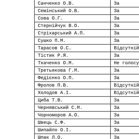
Санченко О.В.
За
Семінський О.В.
За
Сова О.Г.
За
Стернійчук В.О.
За
Стріхарський А.П.
За
Сушко П.М.
За
Тарасов О.С.
Відсутній
Тістик Р.Я.
За
Ткаченко О.М.
Не голосу
Третьякова Г.М.
За
Федієнко О.П.
За
Фролов П.В.
Відсутній
Холодов А.І.
Відсутній
Циба Т.В.
За
Чернявський С.М.
За
Чорноморов А.О.
За
Швець С.Ф.
За
Шипайло О.І.
За
Шпак Л.О.
За