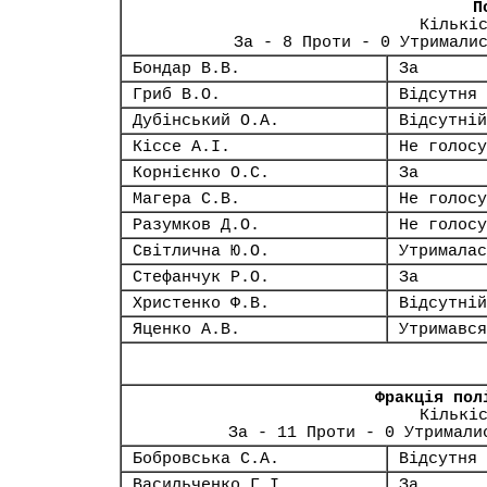
П
Кількі
За - 8 Проти - 0 Утримали
Бондар В.В.
За
Гриб В.О.
Відсутня
Дубінський О.А.
Відсутній
Кіссе А.І.
Не голосу
Корнієнко О.С.
За
Магера С.В.
Не голосу
Разумков Д.О.
Не голосу
Світлична Ю.О.
Утрималас
Стефанчук Р.О.
За
Христенко Ф.В.
Відсутній
Яценко А.В.
Утримався
Фракція пол
Кількі
За - 11 Проти - 0 Утримали
Бобровська С.А.
Відсутня
Васильченко Г.І.
За