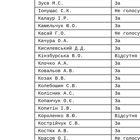
Зуєв М.С.
За
Іонушас С.К.
Не голосу
Калаур І.Р.
За
Камельчук Ю.О.
За
Касай Г.О.
Не голосу
Качура О.А.
За
Кисилевський Д.Д.
За
Кінзбурська В.О.
Відсутня
Клочко А.А.
За
Ковальов А.В.
За
Козак В.В.
За
Колебошин С.В.
За
Колісник А.С.
За
Копанчук О.Є.
За
Копитін І.В.
За
Короленко В.Ю.
Відсутня
Кострійчук С.В.
За
Костюх А.В.
За
Красов О.І.
Не голосу