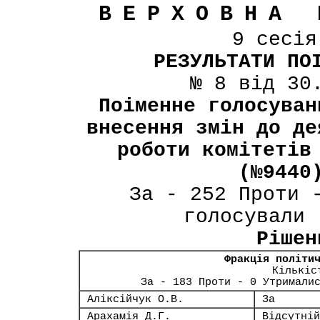
ВЕРХОВНА 
9 сесі
РЕЗУЛЬТАТИ ПО
№ 8 від 30
Поіменне голосуван
внесення змін до де
роботи комітетів
(№9440
За - 252 Проти 
голосували 
Рішен
Фракція політи
Кількіс
За - 183 Проти - 0 Утримали
Аліксійчук О.В.
За
Арахамія Д.Г.
Відсутній