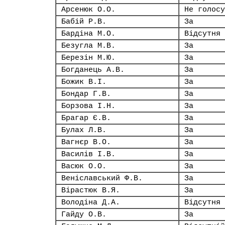
Арсенюк О.О.
Не голосу
Бабій Р.В.
За
Бардіна М.О.
Відсутня
Безугла М.В.
За
Березін М.Ю.
За
Богданець А.В.
За
Божик В.І.
За
Бондар Г.В.
За
Борзова І.Н.
За
Брагар Є.В.
За
Булах Л.В.
За
Вагнєр В.О.
За
Василів І.В.
За
Васюк О.О.
За
Веніславський Ф.В.
За
Вірастюк В.Я.
За
Володіна Д.А.
Відсутня
Гайду О.В.
За