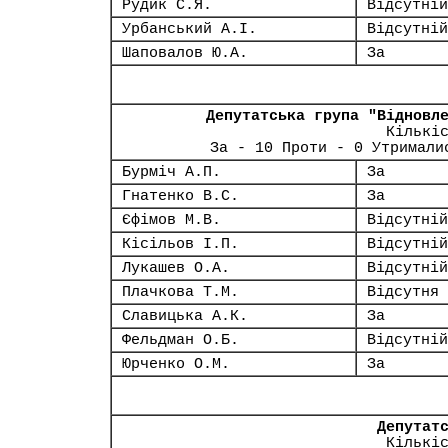
Рудик С.Я.
Відсутній
Урбанський А.І.
Відсутній
Шаповалов Ю.А.
За
Депутатська група "Відновл
Кількі
За - 10 Проти - 0 Утримали
Бурміч А.П.
За
Гнатенко В.С.
За
Єфімов М.В.
Відсутній
Кісільов І.П.
Відсутній
Лукашев О.А.
Відсутній
Плачкова Т.М.
Відсутня
Славицька А.К.
За
Фельдман О.Б.
Відсутній
Юрченко О.М.
За
Депутат
Кількі