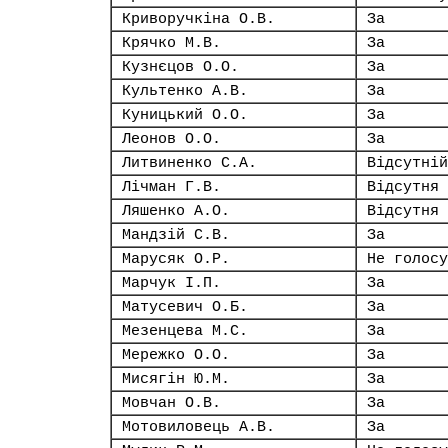
Криворучкіна О.В.
За
Крячко М.В.
За
Кузнєцов О.О.
За
Культенко А.В.
За
Куницький О.О.
За
Леонов О.О.
За
Литвиненко С.А.
Відсутній
Лічман Г.В.
Відсутня
Ляшенко А.О.
Відсутня
Мандзій С.В.
За
Марусяк О.Р.
Не голосу
Марчук І.П.
За
Матусевич О.Б.
За
Мезенцева М.С.
За
Мережко О.О.
За
Мисягін Ю.М.
За
Мовчан О.В.
За
Мотовиловець А.В.
За