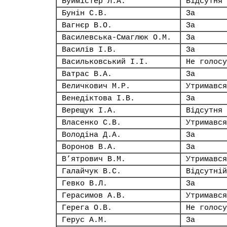
Буймістер Л.А.
Відсутня
Бунін С.В.
За
Вагнєр В.О.
За
Василевська-Смаглюк О.М.
За
Василів І.В.
За
Васильковський І.І.
Не голосу
Ватрас В.А.
За
Величкович М.Р.
Утримався
Венедіктова І.В.
За
Верещук І.А.
Відсутня
Власенко С.В.
Утримався
Володіна Д.А.
За
Воронов В.А.
За
В’ятрович В.М.
Утримався
Галайчук В.С.
Відсутній
Гевко В.Л.
За
Герасимов А.В.
Утримався
Герега О.В.
Не голосу
Герус А.М.
За