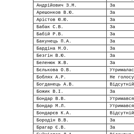
Андрійович З.М.
За
Арешонков В.Ю.
За
Арістов Ю.Ю.
За
Бабак С.В.
За
Бабій Р.В.
За
Бакунець П.А.
За
Бардіна М.О.
За
Безгін В.Ю.
За
Беленюк Ж.В.
За
Бєлькова О.В.
Утрималас
Боблях А.Р.
Не голосу
Богданець А.В.
Відсутній
Божик В.І.
За
Бондар В.В.
Утримався
Бондар М.Л.
Утримався
Бондарєв К.А.
Відсутній
Бородін В.В.
За
Брагар Є.В.
За