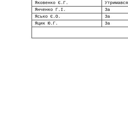
Яковенко Є.Г.
Утримався
Янченко Г.І.
За
Ясько Є.О.
За
Яцик Ю.Г.
За