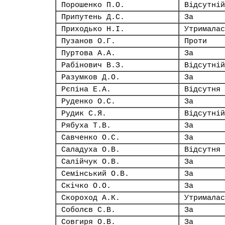
Порошенко П.О.
Відсутній
Припутень Д.С.
За
Приходько Н.І.
Утрималас
Пузанов О.Г.
Проти
Пуртова А.А.
За
Рабінович В.З.
Відсутній
Разумков Д.О.
За
Рєпіна Е.А.
Відсутня
Руденко О.С.
За
Рудик С.Я.
Відсутній
Рябуха Т.В.
За
Савченко О.С.
За
Саладуха О.В.
Відсутня
Салійчук О.В.
За
Семінський О.В.
За
Скічко О.О.
За
Скороход А.К.
Утрималас
Соболєв С.В.
За
Совгиря О.В.
За