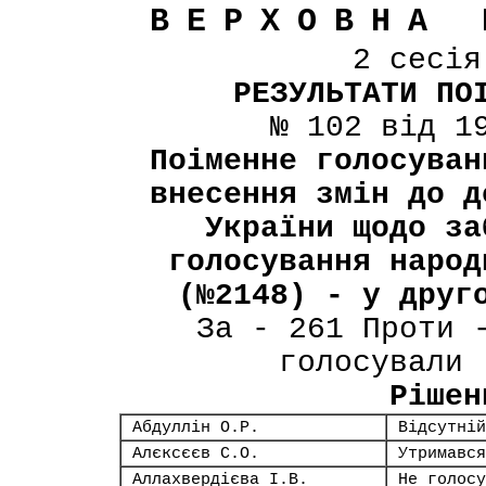
ВЕРХОВНА 
2 сесі
РЕЗУЛЬТАТИ ПО
№ 102 від 1
Поіменне голосуван
внесення змін до д
України щодо за
голосування народ
(№2148) - у друг
За - 261 Проти 
голосували 
Рішен
Абдуллін О.Р.
Відсутній
Алєксєєв С.О.
Утримався
Аллахвердієва І.В.
Не голосу