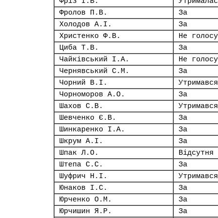
Фріз І.В.
Утрималас
Фролов П.В.
За
Холодов А.І.
За
Христенко Ф.В.
Не голосу
Циба Т.В.
За
Чайківський І.А.
Не голосу
Чернявський С.М.
За
Чорний В.І.
Утримався
Чорноморов А.О.
За
Шахов С.В.
Утримався
Шевченко Є.В.
За
Шинкаренко І.А.
За
Шкрум А.І.
За
Шпак Л.О.
Відсутня
Штепа С.С.
За
Шуфрич Н.І.
Утримався
Юнаков І.С.
За
Юрченко О.М.
За
Юрчишин Я.Р.
За