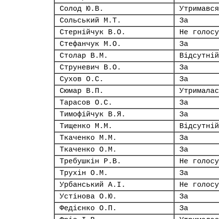
Солод Ю.В.
Утримався
Сольський М.Т.
За
Стернійчук В.О.
Не голосу
Стефанчук М.О.
За
Столар В.М.
Відсутній
Струневич В.О.
За
Сухов О.С.
За
Сюмар В.П.
Утрималас
Тарасов О.С.
За
Тимофійчук В.Я.
За
Тищенко М.М.
Відсутній
Ткаченко М.М.
За
Ткаченко О.М.
За
Требушкін Р.В.
Не голосу
Трухін О.М.
За
Урбанський А.І.
Не голосу
Устінова О.Ю.
За
Федієнко О.П.
За