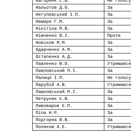
Нагорняк С.В.
Не голосу
Нальотов Д.О.
За
Негулевський І.П.
За
Немиря Г.М.
За
Нікітіна М.В.
За
Німченко В.І.
Проти
Новіков М.М.
За
Одарченко А.М.
За
Остапенко А.Д.
За
Павленко Ю.О.
Утримався
Павловський П.І.
За
Палиця І.П.
Не голосу
Парубій А.В.
Утримався
Пашковський М.І.
За
Петруняк Є.В.
За
Пивоваров Є.П.
За
Піпа Н.Р.
За
Подгорна В.В.
За
Поляков А.Е.
Утримався