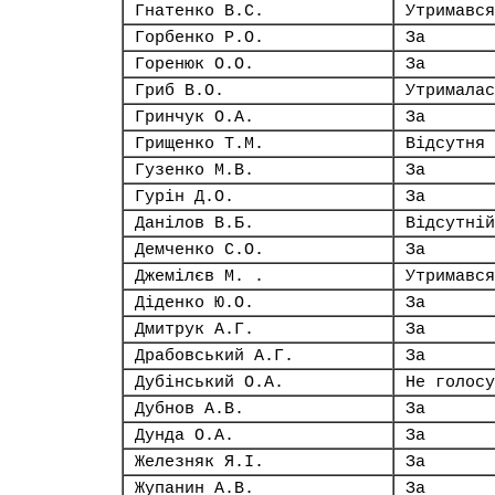
Гнатенко В.С.
Утримався
Горбенко Р.О.
За
Горенюк О.О.
За
Гриб В.О.
Утрималас
Гринчук О.А.
За
Грищенко Т.М.
Відсутня
Гузенко М.В.
За
Гурін Д.О.
За
Данілов В.Б.
Відсутній
Демченко С.О.
За
Джемілєв М. .
Утримався
Діденко Ю.О.
За
Дмитрук А.Г.
За
Драбовський А.Г.
За
Дубінський О.А.
Не голосу
Дубнов А.В.
За
Дунда О.А.
За
Железняк Я.І.
За
Жупанин А.В.
За