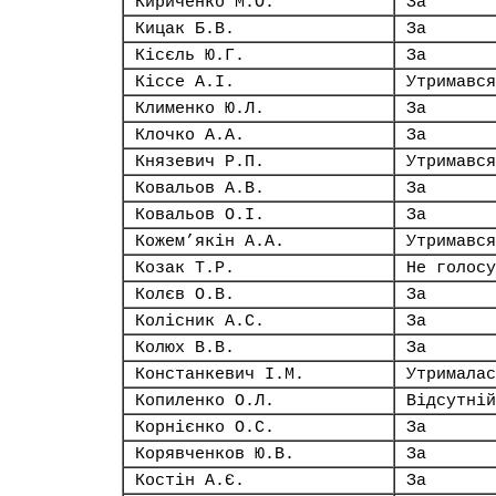
Кириченко М.О.
За
Кицак Б.В.
За
Кісєль Ю.Г.
За
Кіссе А.І.
Утримався
Клименко Ю.Л.
За
Клочко А.А.
За
Князевич Р.П.
Утримався
Ковальов А.В.
За
Ковальов О.І.
За
Кожем’якін А.А.
Утримався
Козак Т.Р.
Не голосу
Колєв О.В.
За
Колісник А.С.
За
Колюх В.В.
За
Констанкевич І.М.
Утрималас
Копиленко О.Л.
Відсутній
Корнієнко О.С.
За
Корявченков Ю.В.
За
Костін А.Є.
За