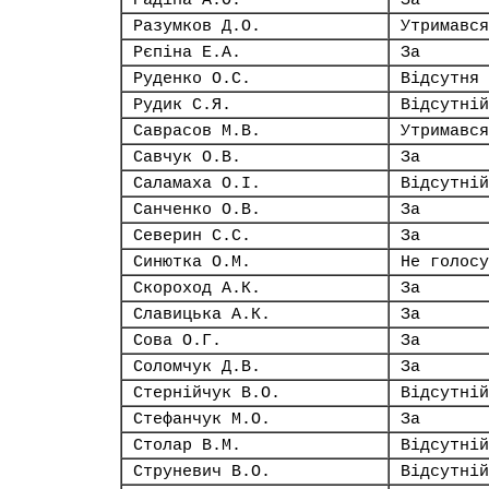
Радіна А.О.
За
Разумков Д.О.
Утримався
Рєпіна Е.А.
За
Руденко О.С.
Відсутня
Рудик С.Я.
Відсутній
Саврасов М.В.
Утримався
Савчук О.В.
За
Саламаха О.І.
Відсутній
Санченко О.В.
За
Северин С.С.
За
Синютка О.М.
Не голосу
Скороход А.К.
За
Славицька А.К.
За
Сова О.Г.
За
Соломчук Д.В.
За
Стернійчук В.О.
Відсутній
Стефанчук М.О.
За
Столар В.М.
Відсутній
Струневич В.О.
Відсутній