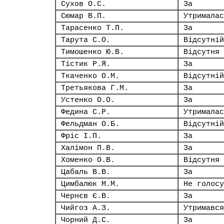
Сухов О.С.
За
Сюмар В.П.
Утрималас
Тарасенко Т.П.
За
Тарута С.О.
Відсутній
Тимошенко Ю.В.
Відсутня
Тістик Р.Я.
За
Ткаченко О.М.
Відсутній
Третьякова Г.М.
За
Устенко О.О.
За
Федина С.Р.
Утрималас
Фельдман О.Б.
Відсутній
Фріс І.П.
За
Халімон П.В.
За
Хоменко О.В.
Відсутня
Цабаль В.В.
За
Цимбалюк М.М.
Не голосу
Чернєв Є.В.
За
Чийгоз А.З.
Утримався
Чорний Д.С.
За