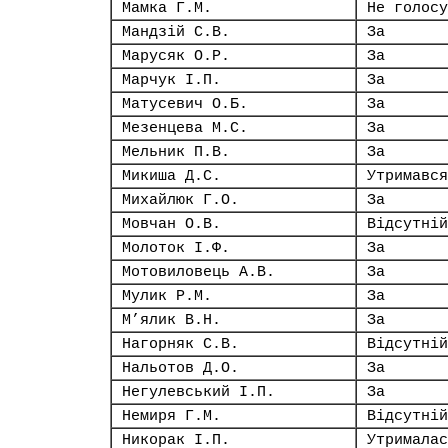
Мамка Г.М.
Не голосу
Мандзій С.В.
За
Марусяк О.Р.
За
Марчук І.П.
За
Матусевич О.Б.
За
Мезенцева М.С.
За
Мельник П.В.
За
Микиша Д.С.
Утримався
Михайлюк Г.О.
За
Мовчан О.В.
Відсутній
Молоток І.Ф.
За
Мотовиловець А.В.
За
Мулик Р.М.
За
М’ялик В.Н.
За
Нагорняк С.В.
Відсутній
Нальотов Д.О.
За
Негулевський І.П.
За
Немиря Г.М.
Відсутній
Никорак І.П.
Утрималас