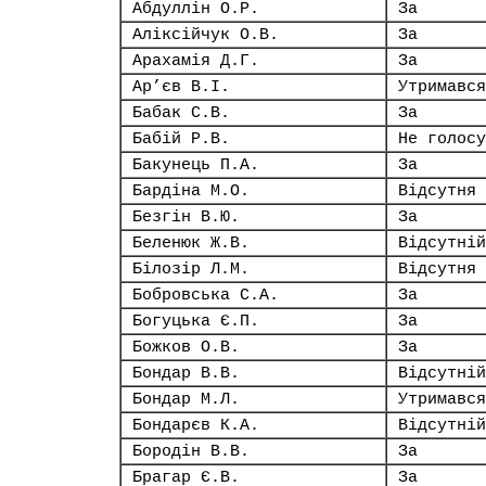
Абдуллін О.Р.
За
Аліксійчук О.В.
За
Арахамія Д.Г.
За
Ар’єв В.І.
Утримався
Бабак С.В.
За
Бабій Р.В.
Не голосу
Бакунець П.А.
За
Бардіна М.О.
Відсутня
Безгін В.Ю.
За
Беленюк Ж.В.
Відсутній
Білозір Л.М.
Відсутня
Бобровська С.А.
За
Богуцька Є.П.
За
Божков О.В.
За
Бондар В.В.
Відсутній
Бондар М.Л.
Утримався
Бондарєв К.А.
Відсутній
Бородін В.В.
За
Брагар Є.В.
За