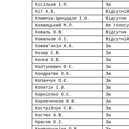
Кісільов І.П.
За
Кіт А.Б.
Відсутній
Климпуш-Цинцадзе І.О.
Відсутня
Княжицький М.Л.
Не голосу
Коваль О.В.
Відсутня
Ковальов О.І.
Відсутній
Кожем’якін А.А.
За
Козир С.В.
За
Колєв О.В.
За
Колтунович О.С.
За
Кондратюк О.К.
За
Копанчук О.Є.
За
Копитін І.В.
За
Корнієнко О.С.
За
Корявченков Ю.В.
За
Кострійчук С.В.
За
Костюх А.В.
За
Красов О.І.
За