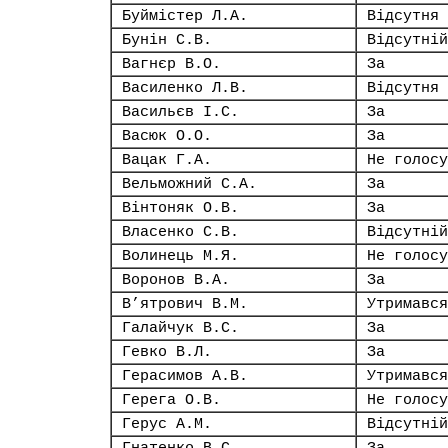
Буймістер Л.А.
Відсутня
Бунін С.В.
Відсутній
Вагнєр В.О.
За
Василенко Л.В.
Відсутня
Васильєв І.С.
За
Васюк О.О.
За
Вацак Г.А.
Не голосу
Вельможний С.А.
За
Вінтоняк О.В.
За
Власенко С.В.
Відсутній
Волинець М.Я.
Не голосу
Воронов В.А.
За
В’ятрович В.М.
Утримався
Галайчук В.С.
За
Гевко В.Л.
За
Герасимов А.В.
Утримався
Герега О.В.
Не голосу
Герус А.М.
Відсутній