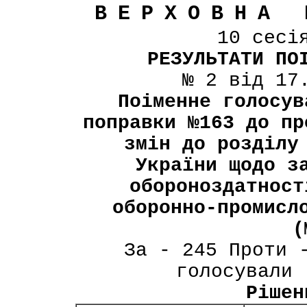
ВЕРХОВНА 
10 сесі
РЕЗУЛЬТАТИ ПО
№ 2 від 17
Поіменне голосув
поправки №163 до пр
змін до розділу
України щодо з
обороноздатност
оборонно-промисл
(
За - 245 Проти 
голосували 
Рішен