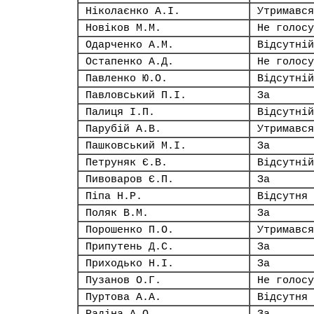
Ніколаєнко А.І.
Утримався
Новіков М.М.
Не голосу
Одарченко А.М.
Відсутній
Остапенко А.Д.
Не голосу
Павленко Ю.О.
Відсутній
Павловський П.І.
За
Палиця І.П.
Відсутній
Парубій А.В.
Утримався
Пашковський М.І.
За
Петруняк Є.В.
Відсутній
Пивоваров Є.П.
За
Піпа Н.Р.
Відсутня
Поляк В.М.
За
Порошенко П.О.
Утримався
Припутень Д.С.
За
Приходько Н.І.
За
Пузанов О.Г.
Не голосу
Пуртова А.А.
Відсутня