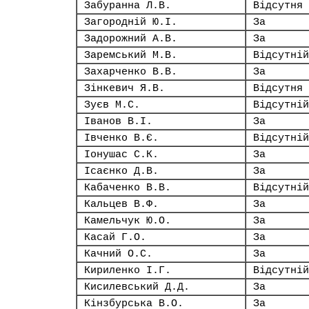
Забуранна Л.В.
Відсутня
Загородній Ю.І.
За
Задорожний А.В.
За
Заремський М.В.
Відсутній
Захарченко В.В.
За
Зінкевич Я.В.
Відсутня
Зуєв М.С.
Відсутній
Іванов В.І.
За
Івченко В.Є.
Відсутній
Іонушас С.К.
За
Ісаєнко Д.В.
За
Кабаченко В.В.
Відсутній
Кальцев В.Ф.
За
Камельчук Ю.О.
За
Касай Г.О.
За
Качний О.С.
За
Кириленко І.Г.
Відсутній
Кисилевський Д.Д.
За
Кінзбурська В.О.
За