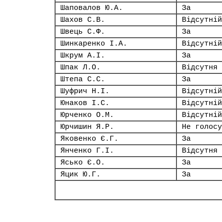
Шаповалов Ю.А.
За
Шахов С.В.
Відсутній
Швець С.Ф.
За
Шинкаренко І.А.
Відсутній
Шкрум А.І.
За
Шпак Л.О.
Відсутня
Штепа С.С.
За
Шуфрич Н.І.
Відсутній
Юнаков І.С.
Відсутній
Юрченко О.М.
Відсутній
Юрчишин Я.Р.
Не голосу
Яковенко Є.Г.
За
Янченко Г.І.
Відсутня
Ясько Є.О.
За
Яцик Ю.Г.
За