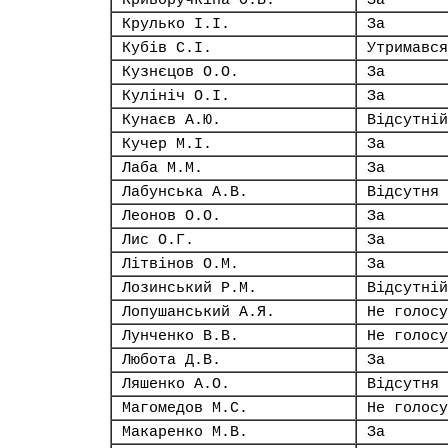
Криворучкіна О.В.
За
Крулько І.І.
За
Кубів С.І.
Утримався
Кузнєцов О.О.
За
Кулініч О.І.
За
Кунаєв А.Ю.
Відсутній
Кучер М.І.
За
Лаба М.М.
За
Лабунська А.В.
Відсутня
Леонов О.О.
За
Лис О.Г.
За
Літвінов О.М.
За
Лозинський Р.М.
Відсутній
Лопушанський А.Я.
Не голосу
Лунченко В.В.
Не голосу
Любота Д.В.
За
Ляшенко А.О.
Відсутня
Магомедов М.С.
Не голосу
Макаренко М.В.
За