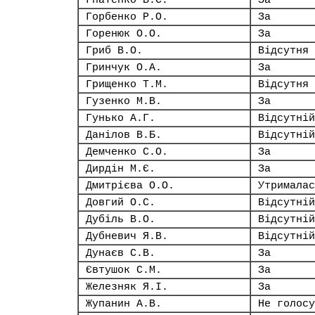
Гнатенко В.С.
За
Горбенко Р.О.
За
Горенюк О.О.
За
Гриб В.О.
Відсутня
Гринчук О.А.
За
Грищенко Т.М.
Відсутня
Гузенко М.В.
За
Гунько А.Г.
Відсутній
Данілов В.Б.
Відсутній
Демченко С.О.
За
Дирдін М.Є.
За
Дмитрієва О.О.
Утрималас
Довгий О.С.
Відсутній
Дубіль В.О.
Відсутній
Дубневич Я.В.
Відсутній
Дунаєв С.В.
За
Євтушок С.М.
За
Железняк Я.І.
За
Жупанин А.В.
Не голосу