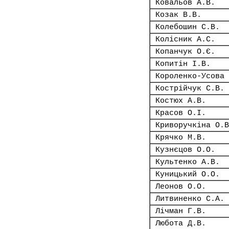
Ковальов А.В.
Козак В.В.
Колебошин С.В.
Колісник А.С.
Копанчук О.Є.
Копитін І.В.
Короленко-Усова 
Кострійчук С.В.
Костюх А.В.
Красов О.І.
Криворучкіна О.В
Крячко М.В.
Кузнєцов О.О.
Культенко А.В.
Куницький О.О.
Леонов О.О.
Литвиненко С.А.
Лічман Г.В.
Любота Д.В.