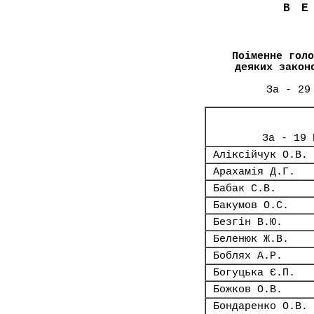
В
Поіменне голо
деяких закон
За - 29
За - 19 
Аліксійчук О.В.
Арахамія Д.Г.
Бабак С.В.
Бакумов О.С.
Безгін В.Ю.
Беленюк Ж.В.
Боблях А.Р.
Богуцька Є.П.
Божков О.В.
Бондаренко О.В.