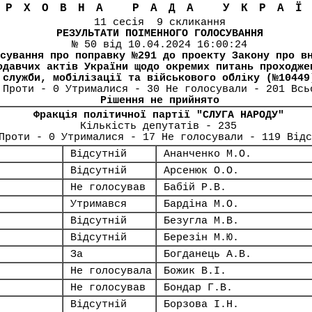
ЕРХОВНА РАДА УКРА
11 сесія 9 скликання
РЕЗУЛЬТАТИ ПОІМЕННОГО ГОЛОСУВАННЯ
№ 50 від 10.04.2024 16:00:24
сування про поправку №291 до проекту Закону про в
одавчих актів України щодо окремих питань проходже
служби, мобілізації та військового обліку (№10449
 Проти - 0 Утрималися - 30 Не голосували - 201 Всь
Рішення не прийнято
Фракція політичної партії "СЛУГА НАРОДУ"
Кількість депутатів - 235
Проти - 0 Утрималися - 17 Не голосували - 119 Від
Відсутній
Ананченко М.О.
Відсутній
Арсенюк О.О.
Не голосував
Бабій Р.В.
Утримався
Бардіна М.О.
Відсутній
Безугла М.В.
Відсутній
Березін М.Ю.
За
Богданець А.В.
Не голосувала
Божик В.І.
Не голосував
Бондар Г.В.
Відсутній
Борзова І.Н.