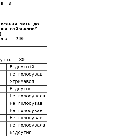
ЇНИ
несення змін до
ння військової
)
ого - 260
сутні - 80
Відсутній
Не голосував
Утримався
Відсутня
Не голосувала
Не голосував
Не голосував
Не голосував
Не голосувала
Відсутня