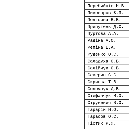
Перебийніс М.В.
Пивоваров Є.П.
Подгорна В.В.
Припутень Д.С.
Пуртова А.А.
Радіна А.О.
Рєпіна Е.А.
Руденко О.С.
Саладуха О.В.
Салійчук О.В.
Северин С.С.
Скрипка Т.В.
Соломчук Д.В.
Стефанчук М.О.
Струневич В.О.
Тарарін М.О.
Тарасов О.С.
Тістик Р.Я.