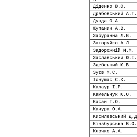
Діденко Ю.О.
Драбовський А.Г.
Дунда О.А.
Жупанин А.В.
Забуранна Л.В.
Загоруйко А.Л.
Задорожній М.М.
Заславський Ю.І.
Здебський Ю.В.
Зуєв М.С.
Іонушас С.К.
Калаур І.Р.
Камельчук Ю.О.
Касай Г.О.
Качура О.А.
Кисилевський Д.Д
Кінзбурська В.О.
Клочко А.А.