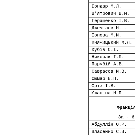
Бондар М.Л.
В’ятрович В.М.
Геращенко І.В.
Джемілєв М. .
Іонова М.М.
Княжицький М.Л.
Кубів С.І.
Никорак І.П.
Парубій А.В.
Саврасов М.В.
Сюмар В.П.
Фріз І.В.
Южаніна Н.П.
Фракці
За - 6
Абдуллін О.Р.
Власенко С.В.