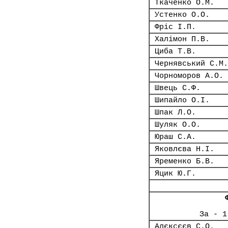
Ткаченко О.М.
Устенко О.О.
Фріс І.П.
Халімон П.В.
Циба Т.В.
Чернявський С.М.
Чорноморов А.О.
Швець С.Ф.
Шипайло О.І.
Шпак Л.О.
Шуляк О.О.
Юраш С.А.
Яковлєва Н.І.
Яременко Б.В.
Яцик Ю.Г.
За - 1
Алєксєєв С.О.