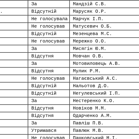
За
Мандзій С.В.
.
Відсутній
Марусяк О.Р.
Не голосувала
Марчук І.П.
Не голосував
Матусевич О.Б.
Відсутній
Мезенцева М.С.
Не голосував
Мережко О.О.
За
Мисягін Ю.М.
Відсутня
Мовчан О.В.
За
Мотовиловець А.В.
Відсутня
Мулик Р.М.
Не голосував
Нагаєвський А.С.
Відсутній
Нальотов Д.О.
Відсутній
Негулевський І.П.
За
Нестеренко К.О.
Відсутня
Новіков М.М.
Відсутня
Одарченко А.М.
За
Павліш П.В.
Утримався
Павлюк М.В.
Не голосував
Пашковський М.І.