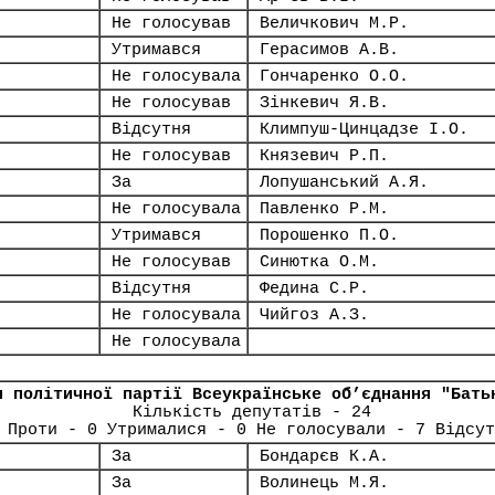
Не голосував
Величкович М.Р.
Утримався
Герасимов А.В.
Не голосувала
Гончаренко О.О.
Не голосував
Зінкевич Я.В.
Відсутня
Климпуш-Цинцадзе І.О.
Не голосував
Князевич Р.П.
За
Лопушанський А.Я.
Не голосувала
Павленко Р.М.
Утримався
Порошенко П.О.
Не голосував
Синютка О.М.
Відсутня
Федина С.Р.
Не голосувала
Чийгоз А.З.
Не голосувала
я політичної партії Всеукраїнське об’єднання "Бать
Кількість депутатів - 24
 Проти - 0 Утрималися - 0 Не голосували - 7 Відсут
За
Бондарєв К.А.
За
Волинець М.Я.