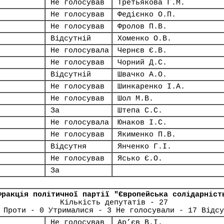
Не голосував
Третьякова Г.М.
Не голосував
Федієнко О.П.
Не голосував
Фролов П.В.
Відсутній
Хоменко О.В.
Не голосувала
Чернєв Є.В.
Не голосував
Чорний Д.С.
Відсутній
Швачко А.О.
Не голосував
Шинкаренко І.А.
Не голосував
Шол М.В.
За
Штепа С.С.
Не голосувала
Юнаков І.С.
Не голосував
Якименко П.В.
Відсутня
Янченко Г.І.
Не голосував
Ясько Є.О.
За
Фракція політичної партії "Європейська солідарніст
Кількість депутатів - 27
 Проти - 0 Утрималися - 3 Не голосували - 17 Відсу
Не голосував
Ар’єв В.І.