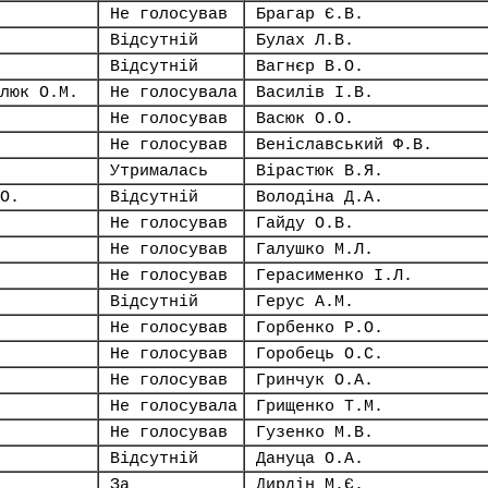
Не голосував
Брагар Є.В.
Відсутній
Булах Л.В.
Відсутній
Вагнєр В.О.
люк О.М.
Не голосувала
Василів І.В.
Не голосував
Васюк О.О.
Не голосував
Веніславський Ф.В.
Утрималась
Вірастюк В.Я.
О.
Відсутній
Володіна Д.А.
Не голосував
Гайду О.В.
Не голосував
Галушко М.Л.
Не голосував
Герасименко І.Л.
Відсутній
Герус А.М.
Не голосував
Горбенко Р.О.
Не голосував
Горобець О.С.
Не голосував
Гринчук О.А.
Не голосувала
Грищенко Т.М.
Не голосував
Гузенко М.В.
Відсутній
Дануца О.А.
За
Дирдін М.Є.