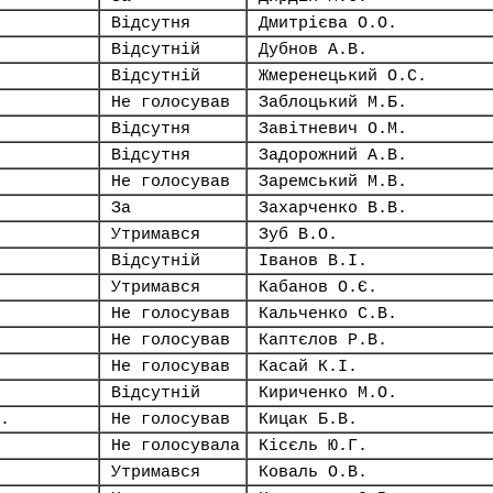
Відсутня
Дмитрієва О.О.
Відсутній
Дубнов А.В.
Відсутній
Жмеренецький О.С.
Не голосував
Заблоцький М.Б.
Відсутня
Завітневич О.М.
Відсутня
Задорожний А.В.
Не голосував
Заремський М.В.
За
Захарченко В.В.
Утримався
Зуб В.О.
Відсутній
Іванов В.І.
Утримався
Кабанов О.Є.
Не голосував
Кальченко С.В.
Не голосував
Каптєлов Р.В.
Не голосував
Касай К.І.
Відсутній
Кириченко М.О.
.
Не голосував
Кицак Б.В.
Не голосувала
Кісєль Ю.Г.
Утримався
Коваль О.В.