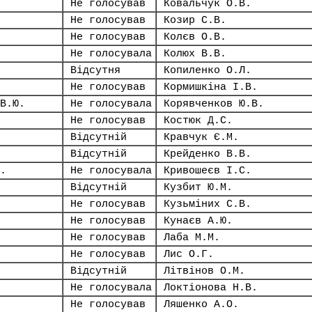
Не голосував
Ковальчук О.В.
Не голосував
Козир С.В.
Не голосував
Колєв О.В.
Не голосувала
Колюх В.В.
Відсутня
Копиленко О.Л.
Не голосував
Кормишкіна І.В.
В.Ю.
Не голосувала
Корявченков Ю.В.
Не голосував
Костюк Д.С.
Відсутній
Кравчук Є.М.
Відсутній
Крейденко В.В.
.
Не голосувала
Кривошеєв І.С.
Відсутній
Кузбит Ю.М.
Не голосував
Кузьміних С.В.
Не голосував
Кунаєв А.Ю.
Не голосував
Лаба М.М.
Не голосував
Лис О.Г.
Відсутній
Літвінов О.М.
Не голосувала
Локтіонова Н.В.
Не голосував
Ляшенко А.О.