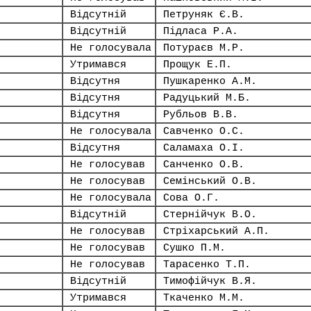
Відсутній
Петруняк Є.В.
Відсутній
Підласа Р.А.
Не голосувала
Потураєв М.Р.
Утримався
Прощук Е.П.
Відсутня
Пушкаренко А.М.
Відсутня
Радуцький М.Б.
Відсутня
Рубльов В.В.
Не голосувала
Савченко О.С.
Відсутня
Саламаха О.І.
Не голосував
Санченко О.В.
Не голосував
Семінський О.В.
Не голосувала
Сова О.Г.
Відсутній
Стернійчук В.О.
Не голосував
Стріхарський А.П.
Не голосував
Сушко П.М.
Не голосував
Тарасенко Т.П.
Відсутній
Тимофійчук В.Я.
Утримався
Ткаченко М.М.