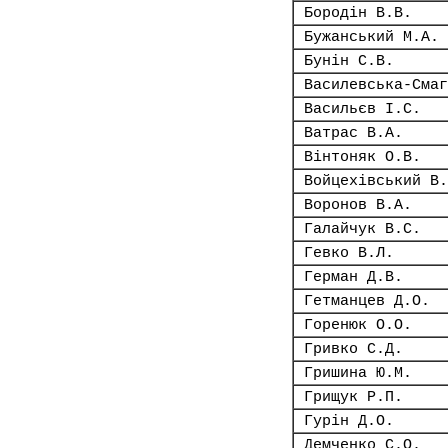
Бородін В.В.
Бужанський М.А.
Бунін С.В.
Василевська-Смаг
Васильєв І.С.
Ватрас В.А.
Вінтоняк О.В.
Войцехівський В.
Воронов В.А.
Галайчук В.С.
Гевко В.Л.
Герман Д.В.
Гетманцев Д.О.
Горенюк О.О.
Гривко С.Д.
Гришина Ю.М.
Грищук Р.П.
Гурін Д.О.
Демченко С.О.