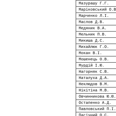
Мазурашу Г.Г.
Маріковський О.В
Марченко Л.І.
Маслов Д.В.
Медяник В.А.
Мельник П.В.
Микиша Д.С.
Михайлюк Г.О.
Мокан В.І.
Мошенець О.В.
Мурдій І.Ю.
Нагорняк С.В.
Наталуха Д.А.
Неклюдов В.М.
Нікітіна М.В.
Овчинникова Ю.Ю.
Остапенко А.Д.
Павловський П.І.
Пасічний О.С.