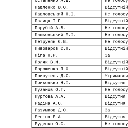
Остапенко А.Д.
Не голосу
Павленко Ю.О.
Відсутній
Павловський П.І.
Не голосу
Палиця І.П.
Відсутній
Парубій А.В.
Не голосу
Пашковський М.І.
Не голосу
Петруняк Є.В.
Не голосу
Пивоваров Є.П.
Відсутній
Піпа Н.Р.
За
Поляк В.М.
Відсутній
Порошенко П.О.
Відсутній
Припутень Д.С.
Утримався
Приходько Н.І.
Відсутня
Пузанов О.Г.
Не голосу
Пуртова А.А.
Відсутня
Радіна А.О.
Відсутня
Разумков Д.О.
За
Рєпіна Е.А.
Відсутня
Руденко О.С.
Не голосу