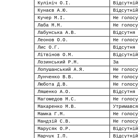
Кулініч О.І.
Відсутній
Кунаєв А.Ю.
Відсутній
Кучер М.І.
Не голосу
Лаба М.М.
Не голосу
Лабунська А.В.
Відсутня
Леонов О.О.
Не голосу
Лис О.Г.
Відсутня
Літвінов О.М.
Відсутній
Лозинський Р.М.
За
Лопушанський А.Я.
Не голосу
Лунченко В.В.
Не голосу
Любота Д.В.
Не голосу
Ляшенко А.О.
Відсутня
Магомедов М.С.
Не голосу
Макаренко М.В.
Утримався
Мамка Г.М.
Не голосу
Мандзій С.В.
Не голосу
Марусяк О.Р.
Відсутній
Марчук І.П.
Відсутній