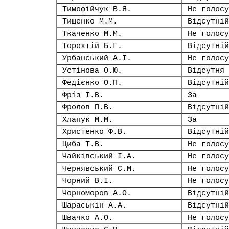
Тимофійчук В.Я.
Не голосу
Тищенко М.М.
Відсутній
Ткаченко М.М.
Не голосу
Торохтій Б.Г.
Відсутній
Урбанський А.І.
Не голосу
Устінова О.Ю.
Відсутня
Федієнко О.П.
Відсутній
Фріз І.В.
За
Фролов П.В.
Відсутній
Хлапук М.М.
За
Христенко Ф.В.
Відсутній
Циба Т.В.
Не голосу
Чайківський І.А.
Не голосу
Чернявський С.М.
Не голосу
Чорний В.І.
Не голосу
Чорноморов А.О.
Відсутній
Шараськін А.А.
Відсутній
Швачко А.О.
Не голосу