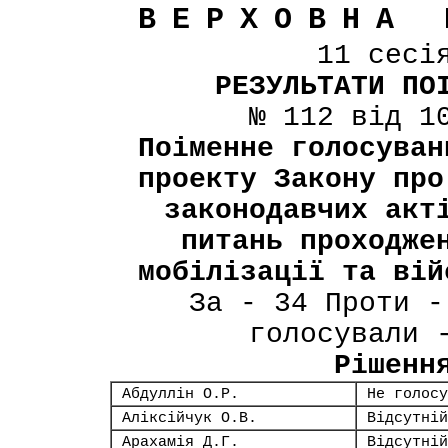
ВЕРХОВНА 
11 сесі
РЕЗУЛЬТАТИ ПО
№ 112 від 1
Поіменне голосуван
проекту Закону про
законодавчих акт
питань проходже
мобілізації та вій
За - 34 Проти -
голосували 
Рішенн
Абдуллін О.Р.
Не голосу
Аліксійчук О.В.
Відсутній
Арахамія Д.Г.
Відсутній