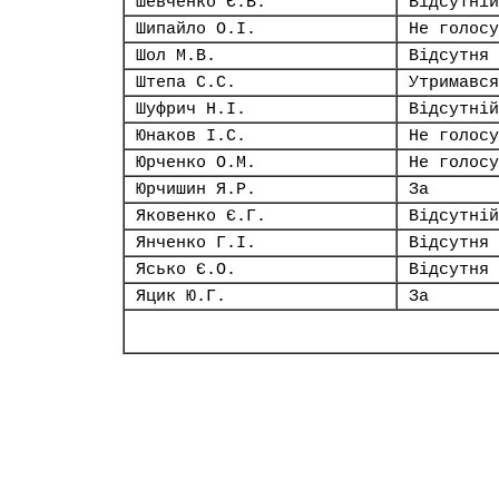
Шевченко Є.В.
Відсутній
Шипайло О.І.
Не голосу
Шол М.В.
Відсутня
Штепа С.С.
Утримався
Шуфрич Н.І.
Відсутній
Юнаков І.С.
Не голосу
Юрченко О.М.
Не голосу
Юрчишин Я.Р.
За
Яковенко Є.Г.
Відсутній
Янченко Г.І.
Відсутня
Ясько Є.О.
Відсутня
Яцик Ю.Г.
За