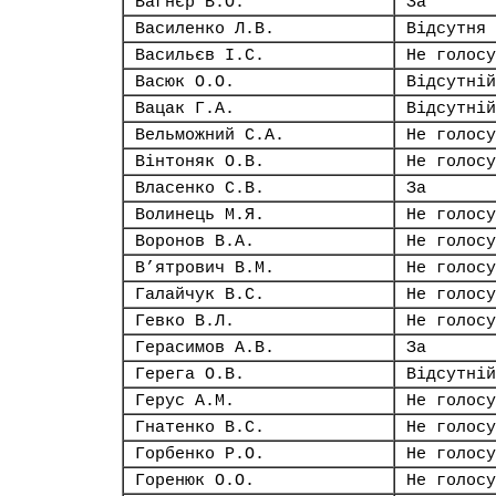
Вагнєр В.О.
За
Василенко Л.В.
Відсутня
Васильєв І.С.
Не голосу
Васюк О.О.
Відсутній
Вацак Г.А.
Відсутній
Вельможний С.А.
Не голосу
Вінтоняк О.В.
Не голосу
Власенко С.В.
За
Волинець М.Я.
Не голосу
Воронов В.А.
Не голосу
В’ятрович В.М.
Не голосу
Галайчук В.С.
Не голосу
Гевко В.Л.
Не голосу
Герасимов А.В.
За
Герега О.В.
Відсутній
Герус А.М.
Не голосу
Гнатенко В.С.
Не голосу
Горбенко Р.О.
Не голосу
Горенюк О.О.
Не голосу