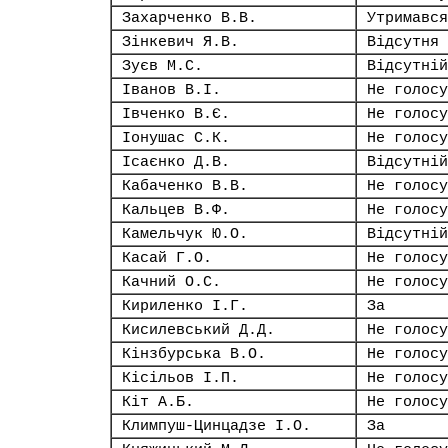
Захарченко В.В.
Утримався
Зінкевич Я.В.
Відсутня
Зуєв М.С.
Відсутній
Іванов В.І.
Не голосу
Івченко В.Є.
Не голосу
Іонушас С.К.
Не голосу
Ісаєнко Д.В.
Відсутній
Кабаченко В.В.
Не голосу
Кальцев В.Ф.
Не голосу
Камельчук Ю.О.
Відсутній
Касай Г.О.
Не голосу
Качний О.С.
Не голосу
Кириленко І.Г.
За
Кисилевський Д.Д.
Не голосу
Кінзбурська В.О.
Не голосу
Кісільов І.П.
Не голосу
Кіт А.Б.
Не голосу
Климпуш-Цинцадзе І.О.
За