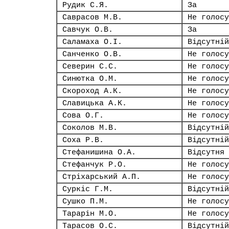
Рудик С.Я.
За
Саврасов М.В.
Не голосу
Савчук О.В.
За
Саламаха О.І.
Відсутній
Санченко О.В.
Не голосу
Северин С.С.
Не голосу
Синютка О.М.
Не голосу
Скороход А.К.
Не голосу
Славицька А.К.
Не голосу
Сова О.Г.
Не голосу
Соколов М.В.
Відсутній
Соха Р.В.
Відсутній
Стефанишина О.А.
Відсутня
Стефанчук Р.О.
Не голосу
Стріхарський А.П.
Не голосу
Суркіс Г.М.
Відсутній
Сушко П.М.
Не голосу
Тарарін М.О.
Не голосу
Тарасов О.С.
Відсутній