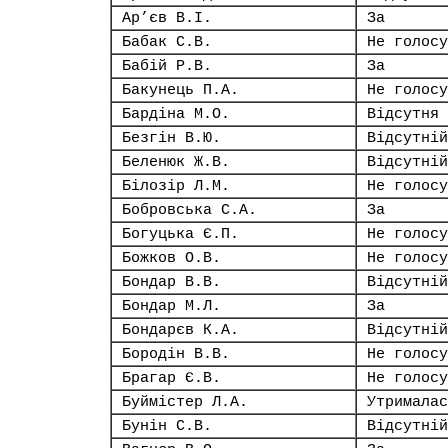
Ар’єв В.І.
За
Бабак С.В.
Не голосу
Бабій Р.В.
За
Бакунець П.А.
Не голосу
Бардіна М.О.
Відсутня
Безгін В.Ю.
Відсутній
Беленюк Ж.В.
Відсутній
Білозір Л.М.
Не голосу
Бобровська С.А.
За
Богуцька Є.П.
Не голосу
Божков О.В.
Не голосу
Бондар В.В.
Відсутній
Бондар М.Л.
За
Бондарєв К.А.
Відсутній
Бородін В.В.
Не голосу
Брагар Є.В.
Не голосу
Буймістер Л.А.
Утрималас
Бунін С.В.
Відсутній