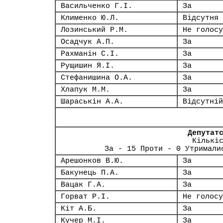
Васильченко Г.І.
За
Клименко Ю.Л.
Відсутня
Лозинський Р.М.
Не голосу
Осадчук А.П.
За
Рахманін С.І.
За
Рущишин Я.І.
За
Стефанишина О.А.
За
Хлапук М.М.
За
Шараськін А.А.
Відсутній
Депутат
Кількі
За - 15 Проти - 0 Утримали
Арешонков В.Ю.
За
Бакунець П.А.
За
Вацак Г.А.
За
Горват Р.І.
Не голосу
Кіт А.Б.
За
Кучер М.І.
За