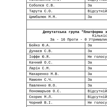
Соболєв С.В.
За
Тарута С.О.
Відсутній
Цимбалюк М.М.
За
Депутатська група "Платформа 
Кількі
За - 16 Проти - 0 Утримали
Бойко Ю.А.
За
Дунаєв С.В.
За
Іоффе Ю.Я.
Не голосу
Качний О.С.
За
Ларін С.М.
За
Макаренко М.В.
За
Мамоян С.Ч.
За
Павленко Ю.О.
За
Пономарьов О.С.
Відсутній
Скорик М.Л.
Відсутній
Чорний В.І.
Не голосу