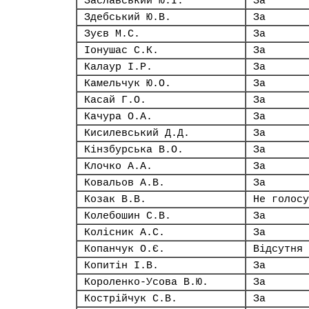
Заславський Ю.І.
За
Здебський Ю.В.
За
Зуєв М.С.
За
Іонушас С.К.
За
Калаур І.Р.
За
Камельчук Ю.О.
За
Касай Г.О.
За
Качура О.А.
За
Кисилевський Д.Д.
За
Кінзбурська В.О.
За
Клочко А.А.
За
Ковальов А.В.
За
Козак В.В.
Не голосу
Колебошин С.В.
За
Колісник А.С.
За
Копанчук О.Є.
Відсутня
Копитін І.В.
За
Короленко-Усова В.Ю.
За
Кострійчук С.В.
За