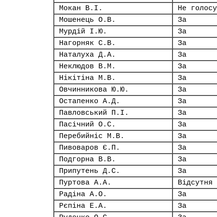
Мокан В.І.
Не голосу
Мошенець О.В.
За
Мурдій І.Ю.
За
Нагорняк С.В.
За
Наталуха Д.А.
За
Неклюдов В.М.
За
Нікітіна М.В.
За
Овчинникова Ю.Ю.
За
Остапенко А.Д.
За
Павловський П.І.
За
Пасічний О.С.
За
Перебийніс М.В.
За
Пивоваров Є.П.
За
Подгорна В.В.
За
Припутень Д.С.
За
Пуртова А.А.
Відсутня
Радіна А.О.
За
Рєпіна Е.А.
За