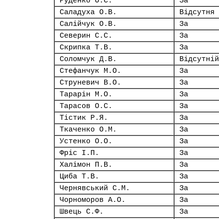
Руденко О.С.
За
Саладуха О.В.
Відсутня
Салійчук О.В.
За
Северин С.С.
За
Скрипка Т.В.
За
Соломчук Д.В.
Відсутній
Стефанчук М.О.
За
Струневич В.О.
За
Тарарін М.О.
За
Тарасов О.С.
За
Тістик Р.Я.
За
Ткаченко О.М.
За
Устенко О.О.
За
Фріс І.П.
За
Халімон П.В.
За
Циба Т.В.
За
Чернявський С.М.
За
Чорноморов А.О.
За
Швець С.Ф.
За