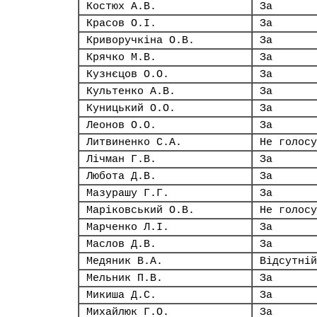
Костюх А.В.
За
Красов О.І.
За
Криворучкіна О.В.
За
Крячко М.В.
За
Кузнєцов О.О.
За
Культенко А.В.
За
Куницький О.О.
За
Леонов О.О.
За
Литвиненко С.А.
Не голосу
Лічман Г.В.
За
Любота Д.В.
За
Мазурашу Г.Г.
За
Маріковський О.В.
Не голосу
Марченко Л.І.
За
Маслов Д.В.
За
Медяник В.А.
Відсутній
Мельник П.В.
За
Микиша Д.С.
За
Михайлюк Г.О.
За