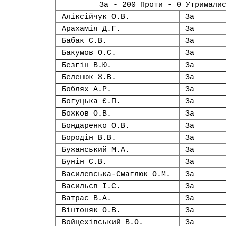
За - 200 Проти - 0 Утримали
Аліксійчук О.В.
За
Арахамія Д.Г.
За
Бабак С.В.
За
Бакумов О.С.
За
Безгін В.Ю.
За
Беленюк Ж.В.
За
Боблях А.Р.
За
Богуцька Є.П.
За
Божков О.В.
За
Бондаренко О.В.
За
Бородін В.В.
За
Бужанський М.А.
За
Бунін С.В.
За
Василевська-Смаглюк О.М.
За
Васильєв І.С.
За
Ватрас В.А.
За
Вінтоняк О.В.
За
Войцехівський В.О.
За