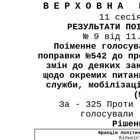
ВЕРХОВНА 
11 сесі
РЕЗУЛЬТАТИ ПО
№ 9 від 11
Поіменне голосув
поправки №542 до пр
змін до деяких за
щодо окремих питан
служби, мобілізац
(
За - 325 Проти 
голосували 
Рішен
Фракція політи
Кількіс