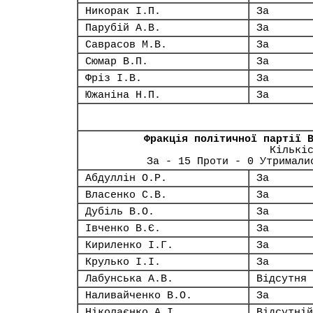
Никорак І.П.
За
Парубій А.В.
За
Саврасов М.В.
За
Сюмар В.П.
За
Фріз І.В.
За
Южаніна Н.П.
За
Фракція політичної партії 
Кількі
За - 15 Проти - 0 Утримали
Абдуллін О.Р.
За
Власенко С.В.
За
Дубіль В.О.
За
Івченко В.Є.
За
Кириленко І.Г.
За
Крулько І.І.
За
Лабунська А.В.
Відсутня
Наливайченко В.О.
За
Ніколаєнко А.І.
Відсутній