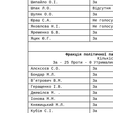
Шипайло О.І.
За
Шпак Л.О.
Відсутня
Шуляк О.О.
За
Юраш С.А.
Не голосу
Яковлєва Н.І.
Не голосу
Яременко Б.В.
За
Яцик Ю.Г.
За
Фракція політичної п
Кількі
За - 25 Проти - 0 Утримали
Алєксєєв С.О.
За
Бондар М.Л.
За
В’ятрович В.М.
За
Геращенко І.В.
За
Джемілєв М. .
За
Іонова М.М.
За
Княжицький М.Л.
За
Кубів С.І.
За