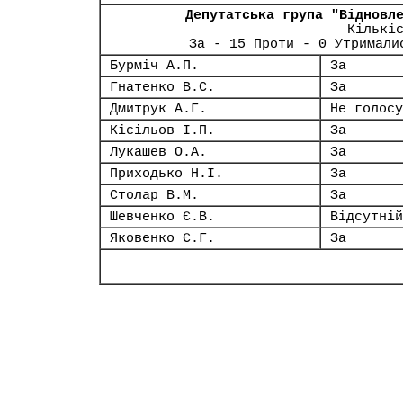
Депутатська група "Відновл
Кількі
За - 15 Проти - 0 Утримали
Бурміч А.П.
За
Гнатенко В.С.
За
Дмитрук А.Г.
Не голосу
Кісільов І.П.
За
Лукашев О.А.
За
Приходько Н.І.
За
Столар В.М.
За
Шевченко Є.В.
Відсутній
Яковенко Є.Г.
За