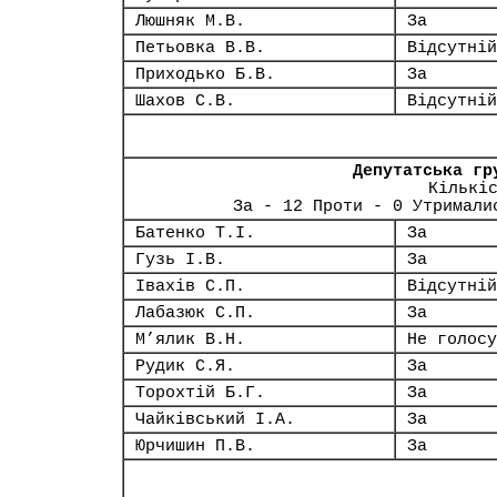
Люшняк М.В.
За
Петьовка В.В.
Відсутній
Приходько Б.В.
За
Шахов С.В.
Відсутній
Депутатська гр
Кількі
За - 12 Проти - 0 Утримали
Батенко Т.І.
За
Гузь І.В.
За
Івахів С.П.
Відсутній
Лабазюк С.П.
За
М’ялик В.Н.
Не голосу
Рудик С.Я.
За
Торохтій Б.Г.
За
Чайківський І.А.
За
Юрчишин П.В.
За