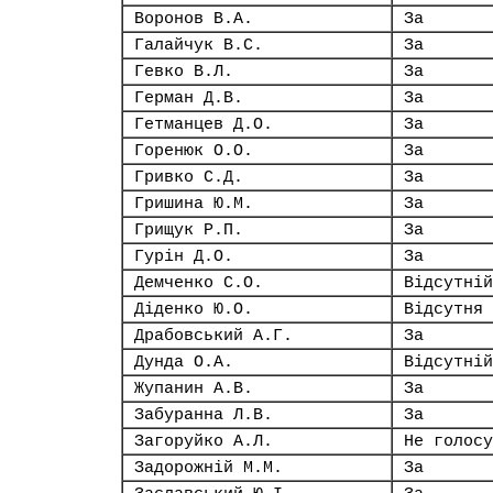
Воронов В.А.
За
Галайчук В.С.
За
Гевко В.Л.
За
Герман Д.В.
За
Гетманцев Д.О.
За
Горенюк О.О.
За
Гривко С.Д.
За
Гришина Ю.М.
За
Грищук Р.П.
За
Гурін Д.О.
За
Демченко С.О.
Відсутній
Діденко Ю.О.
Відсутня
Драбовський А.Г.
За
Дунда О.А.
Відсутній
Жупанин А.В.
За
Забуранна Л.В.
За
Загоруйко А.Л.
Не голосу
Задорожній М.М.
За