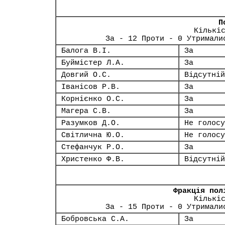
П
Кількі
За - 12 Проти - 0 Утримали
Балога В.І.
За
Буймістер Л.А.
За
Довгий О.С.
Відсутній
Іванісов Р.В.
За
Корнієнко О.С.
За
Магера С.В.
За
Разумков Д.О.
Не голосу
Світлична Ю.О.
Не голосу
Стефанчук Р.О.
За
Христенко Ф.В.
Відсутній
Фракція пол
Кількі
За - 15 Проти - 0 Утримали
Бобровська С.А.
За