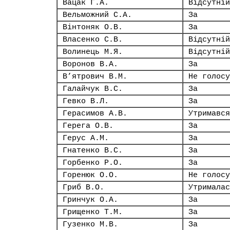
Вацак Г.А.
Відсутній
Вельможний С.А.
За
Вінтоняк О.В.
За
Власенко С.В.
Відсутній
Волинець М.Я.
Відсутній
Воронов В.А.
За
В’ятрович В.М.
Не голосу
Галайчук В.С.
За
Гевко В.Л.
За
Герасимов А.В.
Утримався
Герега О.В.
За
Герус А.М.
За
Гнатенко В.С.
За
Горбенко Р.О.
За
Горенюк О.О.
Не голосу
Гриб В.О.
Утрималас
Гринчук О.А.
За
Грищенко Т.М.
За
Гузенко М.В.
За