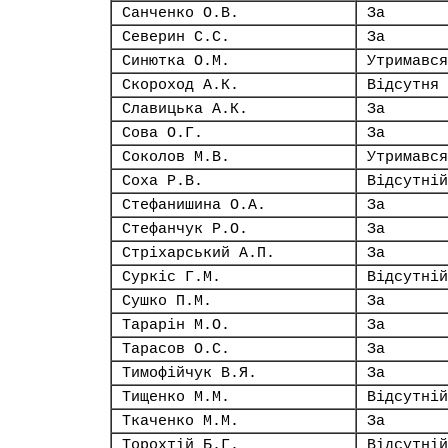
Санченко О.В.
За
Северин С.С.
За
Синютка О.М.
Утримався
Скороход А.К.
Відсутня
Славицька А.К.
За
Сова О.Г.
За
Соколов М.В.
Утримався
Соха Р.В.
Відсутній
Стефанишина О.А.
За
Стефанчук Р.О.
За
Стріхарський А.П.
За
Суркіс Г.М.
Відсутній
Сушко П.М.
За
Тарарін М.О.
За
Тарасов О.С.
За
Тимофійчук В.Я.
За
Тищенко М.М.
Відсутній
Ткаченко М.М.
За
Торохтій Б.Г.
Відсутній