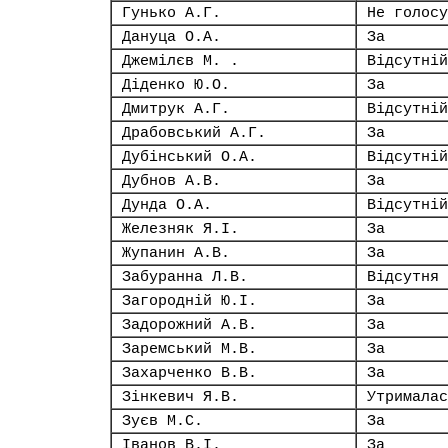
Гунько А.Г.
Не голосу
Дануца О.А.
За
Джемілєв М. .
Відсутній
Діденко Ю.О.
За
Дмитрук А.Г.
Відсутній
Драбовський А.Г.
За
Дубінський О.А.
Відсутній
Дубнов А.В.
За
Дунда О.А.
Відсутній
Железняк Я.І.
За
Жупанин А.В.
За
Забуранна Л.В.
Відсутня
Загородній Ю.І.
За
Задорожний А.В.
За
Заремський М.В.
За
Захарченко В.В.
За
Зінкевич Я.В.
Утрималас
Зуєв М.С.
За
Іванов В.І.
За