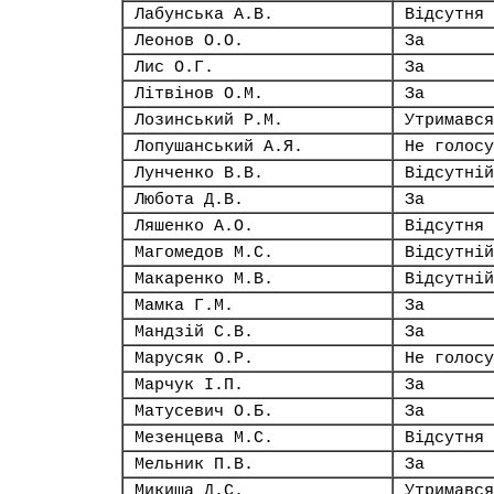
Лабунська А.В.
Відсутня
Леонов О.О.
За
Лис О.Г.
За
Літвінов О.М.
За
Лозинський Р.М.
Утримався
Лопушанський А.Я.
Не голосу
Лунченко В.В.
Відсутній
Любота Д.В.
За
Ляшенко А.О.
Відсутня
Магомедов М.С.
Відсутній
Макаренко М.В.
Відсутній
Мамка Г.М.
За
Мандзій С.В.
За
Марусяк О.Р.
Не голосу
Марчук І.П.
За
Матусевич О.Б.
За
Мезенцева М.С.
Відсутня
Мельник П.В.
За
Микиша Д.С.
Утримався