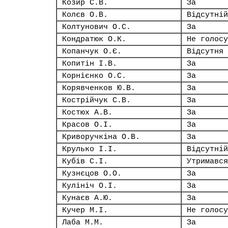
Козир С.В.
За
Колєв О.В.
Відсутній
Колтунович О.С.
За
Кондратюк О.К.
Не голосу
Копанчук О.Є.
Відсутня
Копитін І.В.
За
Корнієнко О.С.
За
Корявченков Ю.В.
За
Кострійчук С.В.
За
Костюх А.В.
За
Красов О.І.
За
Криворучкіна О.В.
За
Крулько І.І.
Відсутній
Кубів С.І.
Утримався
Кузнєцов О.О.
За
Кулініч О.І.
За
Кунаєв А.Ю.
За
Кучер М.І.
Не голосу
Лаба М.М.
За