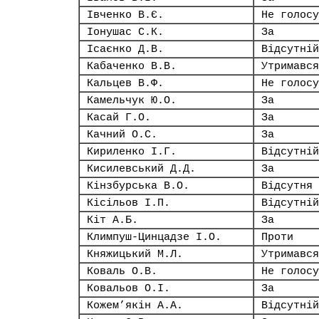
Івченко В.Є.
Не голосу
Іонушас С.К.
За
Ісаєнко Д.В.
Відсутній
Кабаченко В.В.
Утримався
Кальцев В.Ф.
Не голосу
Камельчук Ю.О.
За
Касай Г.О.
За
Качний О.С.
За
Кириленко І.Г.
Відсутній
Кисилевський Д.Д.
За
Кінзбурська В.О.
Відсутня
Кісільов І.П.
Відсутній
Кіт А.Б.
За
Климпуш-Цинцадзе І.О.
Проти
Княжицький М.Л.
Утримався
Коваль О.В.
Не голосу
Ковальов О.І.
За
Кожем’якін А.А.
Відсутній