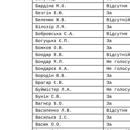
Бардіна М.О.
Відсутня
Безгін В.Ю.
За
Беленюк Ж.В.
Відсутній
Білозір Л.М.
За
Бобровська С.А.
Відсутня
Богуцька Є.П.
За
Божков О.В.
За
Бондар В.В.
Відсутній
Бондар М.Л.
Не голосу
Бондарєв К.А.
Не голосу
Бородін В.В.
За
Брагар Є.В.
За
Буймістер Л.А.
Не голосу
Бунін С.В.
За
Вагнєр В.О.
За
Василенко Л.В.
Відсутня
Васильєв І.С.
За
Васюк О.О.
За