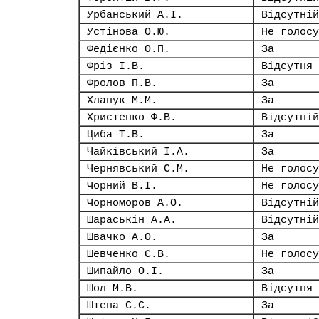
Урбанський А.І.
Відсутній
Устінова О.Ю.
Не голосу
Федієнко О.П.
За
Фріз І.В.
Відсутня
Фролов П.В.
За
Хлапук М.М.
За
Христенко Ф.В.
Відсутній
Циба Т.В.
За
Чайківський І.А.
За
Чернявський С.М.
Не голосу
Чорний В.І.
Не голосу
Чорноморов А.О.
Відсутній
Шараськін А.А.
Відсутній
Швачко А.О.
За
Шевченко Є.В.
Не голосу
Шипайло О.І.
За
Шол М.В.
Відсутня
Штепа С.С.
За