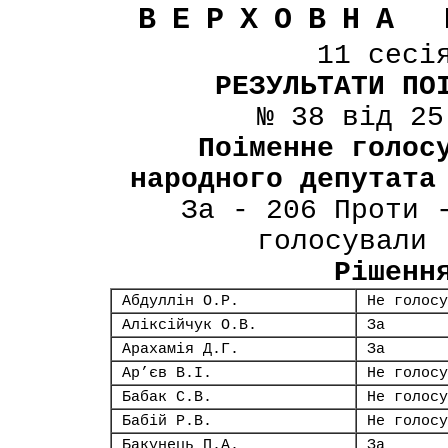
ВЕРХОВНА 
11 сесі
РЕЗУЛЬТАТИ ПО
№ 38 від 25
Поіменне голос
народного депутата
За - 206 Проти 
голосували 
Рішенн
Абдуллін О.Р.
Не голосу
Аліксійчук О.В.
За
Арахамія Д.Г.
За
Ар’єв В.І.
Не голосу
Бабак С.В.
Не голосу
Бабій Р.В.
Не голосу
Бакунець П.А.
За