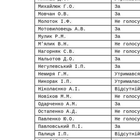
Михайлюк Г.О.
За
Мовчан О.В.
За
Молоток І.Ф.
Не голосу
Мотовиловець А.В.
За
Мулик Р.М.
За
М’ялик В.Н.
Не голосу
Нагорняк С.В.
Не голосу
Нальотов Д.О.
За
Негулевський І.П.
За
Немиря Г.М.
Утримався
Никорак І.П.
Утрималас
Ніколаєнко А.І.
Відсутній
Новіков М.М.
Не голосу
Одарченко А.М.
За
Остапенко А.Д.
Не голосу
Павленко Ю.О.
Не голосу
Павловський П.І.
За
Палиця І.П.
Відсутній