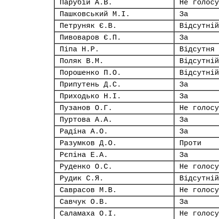
Парубій А.В.
Не голосу
Пашковський М.І.
За
Петруняк Є.В.
Відсутній
Пивоваров Є.П.
За
Піпа Н.Р.
Відсутня
Поляк В.М.
Відсутній
Порошенко П.О.
Відсутній
Припутень Д.С.
За
Приходько Н.І.
За
Пузанов О.Г.
Не голосу
Пуртова А.А.
За
Радіна А.О.
За
Разумков Д.О.
Проти
Рєпіна Е.А.
За
Руденко О.С.
Не голосу
Рудик С.Я.
Відсутній
Саврасов М.В.
Не голосу
Савчук О.В.
За
Саламаха О.І.
Не голосу