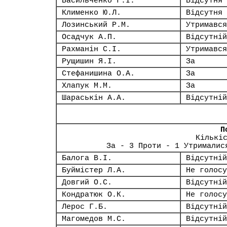
Васильченко Г.І.
Відсутня
Клименко Ю.Л.
Відсутня
Лозинський Р.М.
Утримався
Осадчук А.П.
Відсутній
Рахманін С.І.
Утримався
Рущишин Я.І.
За
Стефанишина О.А.
За
Хлапук М.М.
За
Шараськін А.А.
Відсутній
П
Кількі
За - 3 Проти - 1 Утрималис
Балога В.І.
Відсутній
Буймістер Л.А.
Не голосу
Довгий О.С.
Відсутній
Кондратюк О.К.
Не голосу
Лерос Г.Б.
Відсутній
Магомедов М.С.
Відсутній