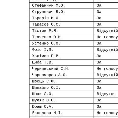
Стефанчук М.О.
За
Струневич В.О.
За
Тарарін М.О.
За
Тарасов О.С.
За
Тістик Р.Я.
Відсутній
Ткаченко О.М.
Не голосу
Устенко О.О.
За
Фріс І.П.
Відсутній
Халімон П.В.
За
Циба Т.В.
За
Чернявський С.М.
Не голосу
Чорноморов А.О.
Відсутній
Швець С.Ф.
За
Шипайло О.І.
За
Шпак Л.О.
Відсутня
Шуляк О.О.
За
Юраш С.А.
За
Яковлєва Н.І.
Не голосу