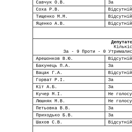
Савчук О.В.
За
Соха Р.В.
Відсутній
Тищенко М.М.
Відсутній
Яценко А.В.
Відсутній
Депутат
Кількі
За - 9 Проти - 0 Утримали
Арешонков В.Ю.
Відсутній
Бакунець П.А.
За
Вацак Г.А.
Відсутній
Горват Р.І.
За
Кіт А.Б.
За
Кучер М.І.
Не голосу
Люшняк М.В.
Не голосу
Петьовка В.В.
За
Приходько Б.В.
За
Шахов С.В.
Відсутній