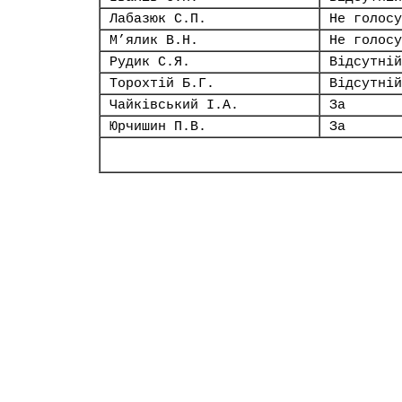
Лабазюк С.П.
Не голосу
М’ялик В.Н.
Не голосу
Рудик С.Я.
Відсутній
Торохтій Б.Г.
Відсутній
Чайківський І.А.
За
Юрчишин П.В.
За