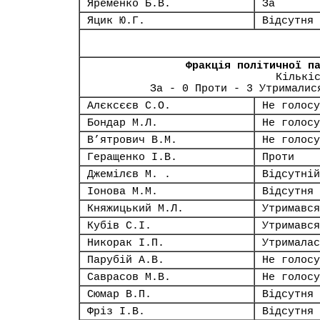
Яременко Б.В.
За
Яцик Ю.Г.
Відсутня
Фракція політичної п
Кількі
За - 0 Проти - 3 Утрималис
Алєксєєв С.О.
Не голосу
Бондар М.Л.
Не голосу
В’ятрович В.М.
Не голосу
Геращенко І.В.
Проти
Джемілєв М. .
Відсутній
Іонова М.М.
Відсутня
Княжицький М.Л.
Утримався
Кубів С.І.
Утримався
Никорак І.П.
Утрималас
Парубій А.В.
Не голосу
Саврасов М.В.
Не голосу
Сюмар В.П.
Відсутня
Фріз І.В.
Відсутня