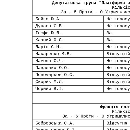
Депутатська група "Платформа 
Кількі
За - 5 Проти - 0 Утрималис
Бойко Ю.А.
Не голосу
Дунаєв С.В.
Не голосу
Іоффе Ю.Я.
За
Качний О.С.
За
Ларін С.М.
Не голосу
Макаренко М.В.
Відсутній
Мамоян С.Ч.
Не голосу
Павленко Ю.О.
Не голосу
Пономарьов О.С.
Відсутній
Скорик М.Л.
Відсутній
Чорний В.І.
Не голосу
Фракція пол
Кількі
За - 6 Проти - 0 Утримали
Бобровська С.А.
Відсутня