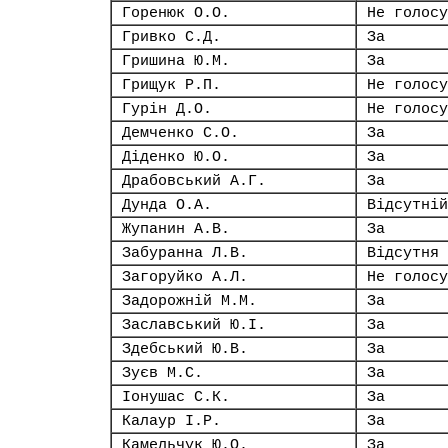
Горенюк О.О.
Не голосу
Гривко С.Д.
За
Гришина Ю.М.
За
Грищук Р.П.
Не голосу
Гурін Д.О.
Не голосу
Демченко С.О.
За
Діденко Ю.О.
За
Драбовський А.Г.
За
Дунда О.А.
Відсутній
Жупанин А.В.
За
Забуранна Л.В.
Відсутня
Загоруйко А.Л.
Не голосу
Задорожній М.М.
За
Заславський Ю.І.
За
Здебський Ю.В.
За
Зуєв М.С.
За
Іонушас С.К.
За
Калаур І.Р.
За
Камельчук Ю.О.
За