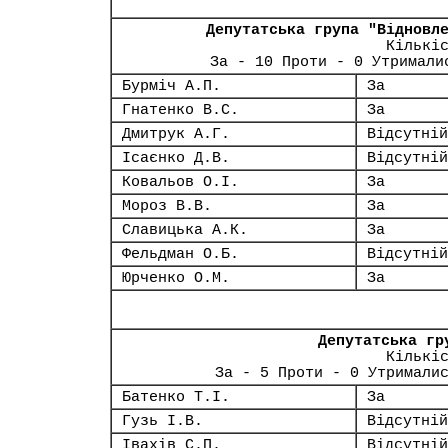
Депутатська група "Відновл
Кількі
За - 10 Проти - 0 Утримали
Бурміч А.П.
За
Гнатенко В.С.
За
Дмитрук А.Г.
Відсутній
Ісаєнко Д.В.
Відсутній
Ковальов О.І.
За
Мороз В.В.
За
Славицька А.К.
За
Фельдман О.Б.
Відсутній
Юрченко О.М.
За
Депутатська гр
Кількі
За - 5 Проти - 0 Утримали
Батенко Т.І.
За
Гузь І.В.
Відсутній
Івахів С.П.
Відсутній