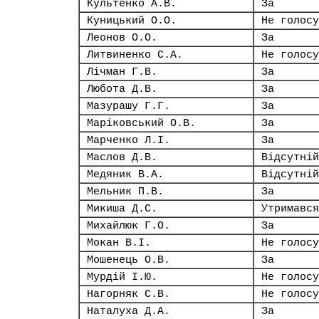
Культенко А.В.
За
Куницький О.О.
Не голосу
Леонов О.О.
За
Литвиненко С.А.
Не голосу
Лічман Г.В.
За
Любота Д.В.
За
Мазурашу Г.Г.
За
Маріковський О.В.
За
Марченко Л.І.
За
Маслов Д.В.
Відсутній
Медяник В.А.
Відсутній
Мельник П.В.
За
Микиша Д.С.
Утримався
Михайлюк Г.О.
За
Мокан В.І.
Не голосу
Мошенець О.В.
За
Мурдій І.Ю.
Не голосу
Нагорняк С.В.
Не голосу
Наталуха Д.А.
За