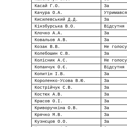
Касай Г.О.
За
Качура О.А.
Утримався
Кисилевський Д.Д.
За
Кінзбурська В.О.
Відсутня
Клочко А.А.
За
Ковальов А.В.
За
Козак В.В.
Не голосу
Колебошин С.В.
За
Колісник А.С.
Не голосу
Копанчук О.Є.
Відсутня
Копитін І.В.
За
Короленко-Усова В.Ю.
За
Кострійчук С.В.
За
Костюх А.В.
За
Красов О.І.
За
Криворучкіна О.В.
За
Крячко М.В.
За
Кузнєцов О.О.
За