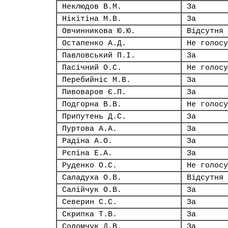
Неклюдов В.М.
За
Нікітіна М.В.
За
Овчинникова Ю.Ю.
Відсутня
Остапенко А.Д.
Не голосу
Павловський П.І.
За
Пасічний О.С.
Не голосу
Перебийніс М.В.
За
Пивоваров Є.П.
За
Подгорна В.В.
Не голосу
Припутень Д.С.
За
Пуртова А.А.
За
Радіна А.О.
За
Рєпіна Е.А.
За
Руденко О.С.
Не голосу
Саладуха О.В.
Відсутня
Салійчук О.В.
За
Северин С.С.
За
Скрипка Т.В.
За
Соломчук Д.В.
За