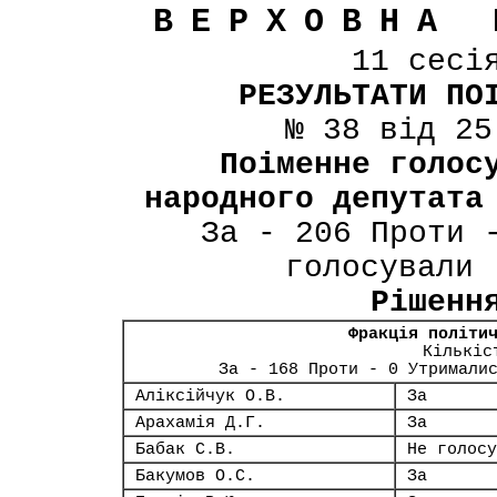
ВЕРХОВНА 
11 сесі
РЕЗУЛЬТАТИ ПО
№ 38 від 25
Поіменне голос
народного депутата
За - 206 Проти 
голосували 
Рішенн
Фракція політи
Кількіс
За - 168 Проти - 0 Утримали
Аліксійчук О.В.
За
Арахамія Д.Г.
За
Бабак С.В.
Не голосу
Бакумов О.С.
За