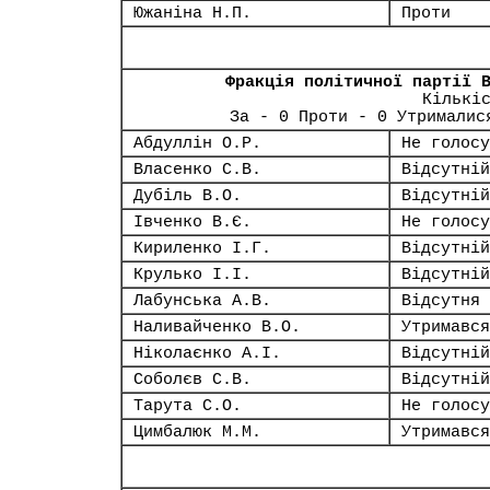
Южаніна Н.П.
Проти
Фракція політичної партії 
Кількі
За - 0 Проти - 0 Утрималис
Абдуллін О.Р.
Не голосу
Власенко С.В.
Відсутній
Дубіль В.О.
Відсутній
Івченко В.Є.
Не голосу
Кириленко І.Г.
Відсутній
Крулько І.І.
Відсутній
Лабунська А.В.
Відсутня
Наливайченко В.О.
Утримався
Ніколаєнко А.І.
Відсутній
Соболєв С.В.
Відсутній
Тарута С.О.
Не голосу
Цимбалюк М.М.
Утримався