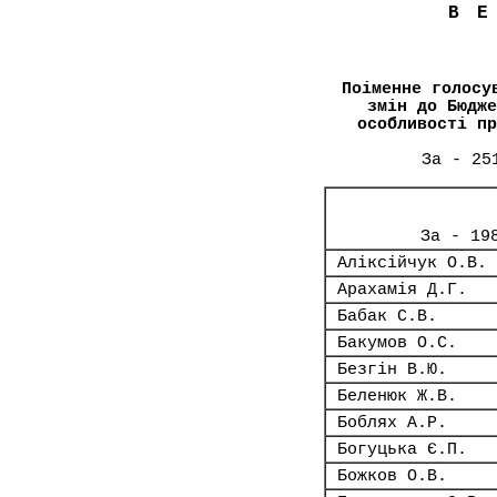
В
Поіменне голосу
змін до Бюдже
особливості пр
За - 25
За - 19
Аліксійчук О.В.
Арахамія Д.Г.
Бабак С.В.
Бакумов О.С.
Безгін В.Ю.
Беленюк Ж.В.
Боблях А.Р.
Богуцька Є.П.
Божков О.В.