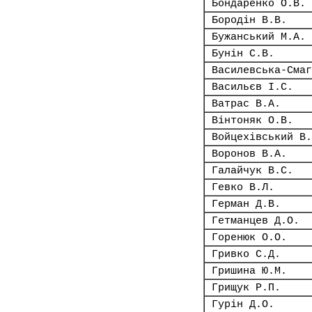
Бондаренко О.В.
Бородін В.В.
Бужанський М.А.
Бунін С.В.
Василевська-Смаг
Васильєв І.С.
Ватрас В.А.
Вінтоняк О.В.
Войцехівський В.
Воронов В.А.
Галайчук В.С.
Гевко В.Л.
Герман Д.В.
Гетманцев Д.О.
Горенюк О.О.
Гривко С.Д.
Гришина Ю.М.
Грищук Р.П.
Гурін Д.О.