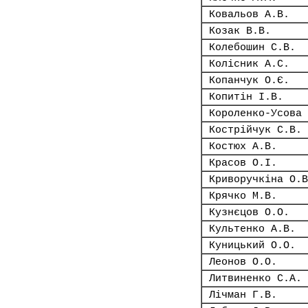
Ковальов А.В.
Козак В.В.
Колебошин С.В.
Колісник А.С.
Копанчук О.Є.
Копитін І.В.
Короленко-Усова 
Кострійчук С.В.
Костюх А.В.
Красов О.І.
Криворучкіна О.В
Крячко М.В.
Кузнєцов О.О.
Культенко А.В.
Куницький О.О.
Леонов О.О.
Литвиненко С.А.
Лічман Г.В.