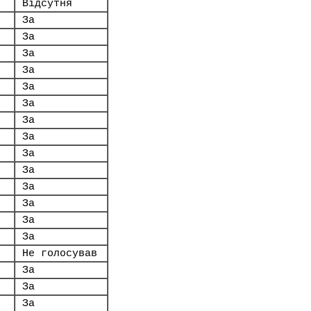
Відсутня
За
За
За
За
За
За
За
За
За
За
За
За
За
За
Не голосував
За
За
За