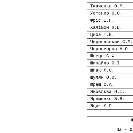
Ткаченко О.М.
Устенко О.О.
Фріс І.П.
Халімон П.В.
Циба Т.В.
Чернявський С.М.
Чорноморов А.О.
Швець С.Ф.
Шипайло О.І.
Шпак Л.О.
Шуляк О.О.
Юраш С.А.
Яковлєва Н.І.
Яременко Б.В.
Яцик Ю.Г.
За - 0