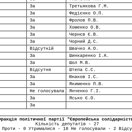
За
Третьякова Г.М.
За
Федієнко О.П.
За
Фролов П.В.
За
Хоменко О.В.
За
Чернєв Є.В.
За
Чорний Д.С.
Відсутній
Швачко А.О.
За
Шинкаренко І.А.
За
Шол М.В.
Відсутня
Штепа С.С.
За
Юнаков І.С.
За
Якименко П.В.
Не голосувала
Янченко Г.І.
За
Ясько Є.О.
За
Фракція політичної партії "Європейська солідарніст
Кількість депутатів - 27
 Проти - 0 Утрималися - 18 Не голосували - 2 Відсу