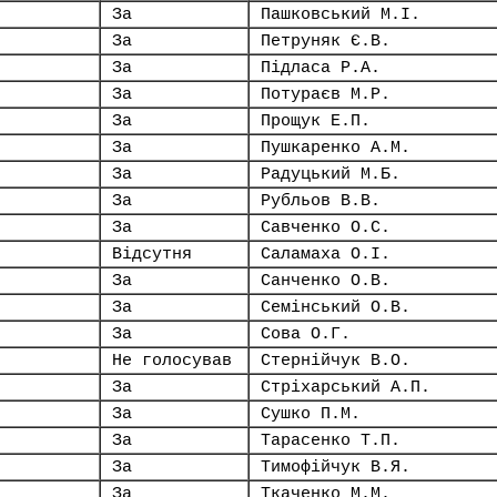
За
Пашковський М.І.
За
Петруняк Є.В.
За
Підласа Р.А.
За
Потураєв М.Р.
За
Прощук Е.П.
За
Пушкаренко А.М.
За
Радуцький М.Б.
За
Рубльов В.В.
За
Савченко О.С.
Відсутня
Саламаха О.І.
За
Санченко О.В.
За
Семінський О.В.
За
Сова О.Г.
Не голосував
Стернійчук В.О.
За
Стріхарський А.П.
За
Сушко П.М.
За
Тарасенко Т.П.
За
Тимофійчук В.Я.
За
Ткаченко М.М.