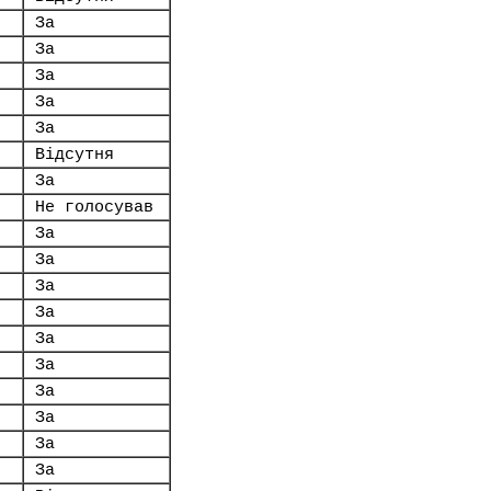
За
За
За
За
За
Відсутня
За
Не голосував
За
За
За
За
За
За
За
За
За
За