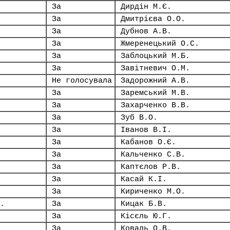
За
Дирдін М.Є.
За
Дмитрієва О.О.
За
Дубнов А.В.
За
Жмеренецький О.С.
За
Заблоцький М.Б.
За
Завітневич О.М.
Не голосувала
Задорожний А.В.
За
Заремський М.В.
За
Захарченко В.В.
За
Зуб В.О.
За
Іванов В.І.
За
Кабанов О.Є.
За
Кальченко С.В.
За
Каптєлов Р.В.
За
Касай К.І.
За
Кириченко М.О.
.
За
Кицак Б.В.
За
Кісєль Ю.Г.
За
Коваль О.В.