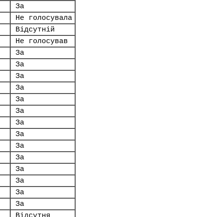
За
Не голосувала
Відсутній
Не голосував
За
За
За
За
За
За
За
За
За
За
За
За
За
За
Відсутня