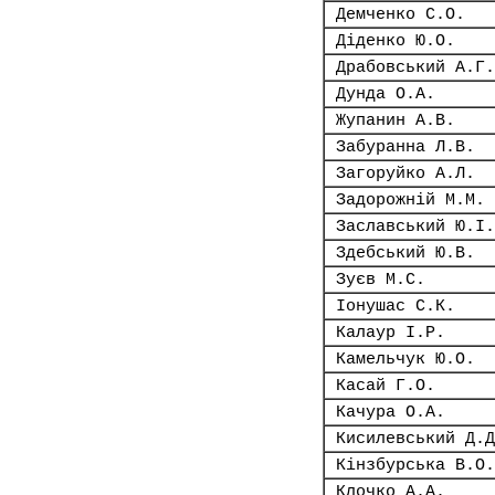
Демченко С.О.
Діденко Ю.О.
Драбовський А.Г.
Дунда О.А.
Жупанин А.В.
Забуранна Л.В.
Загоруйко А.Л.
Задорожній М.М.
Заславський Ю.І.
Здебський Ю.В.
Зуєв М.С.
Іонушас С.К.
Калаур І.Р.
Камельчук Ю.О.
Касай Г.О.
Качура О.А.
Кисилевський Д.Д
Кінзбурська В.О.
Клочко А.А.