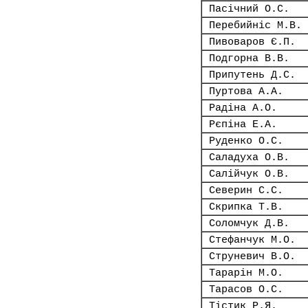
Пасічний О.С.
Перебийніс М.В.
Пивоваров Є.П.
Подгорна В.В.
Припутень Д.С.
Пуртова А.А.
Радіна А.О.
Рєпіна Е.А.
Руденко О.С.
Саладуха О.В.
Салійчук О.В.
Северин С.С.
Скрипка Т.В.
Соломчук Д.В.
Стефанчук М.О.
Струневич В.О.
Тарарін М.О.
Тарасов О.С.
Тістик Р.Я.