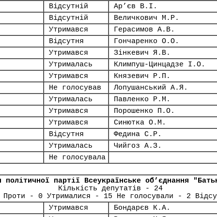
Відсутній
Ар’єв В.І.
Відсутній
Величкович М.Р.
Утримався
Герасимов А.В.
Відсутня
Гончаренко О.О.
Утримався
Зінкевич Я.В.
Утрималась
Климпуш-Цинцадзе І.О.
Утримався
Князевич Р.П.
Не голосував
Лопушанський А.Я.
Утрималась
Павленко Р.М.
Утримався
Порошенко П.О.
Утримався
Синютка О.М.
Відсутня
Федина С.Р.
Утрималась
Чийгоз А.З.
Не голосувала
я політичної партії Всеукраїнське об’єднання "Бать
Кількість депутатів - 24
 Проти - 0 Утрималися - 15 Не голосували - 2 Відсу
Утримався
Бондарєв К.А.