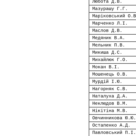
Любота Д.В.
Мазурашу Г.Г.
Маріковський О.В
Марченко Л.І.
Маслов Д.В.
Медяник В.А.
Мельник П.В.
Микиша Д.С.
Михайлюк Г.О.
Мокан В.І.
Мошенець О.В.
Мурдій І.Ю.
Нагорняк С.В.
Наталуха Д.А.
Неклюдов В.М.
Нікітіна М.В.
Овчинникова Ю.Ю.
Остапенко А.Д.
Павловський П.І.