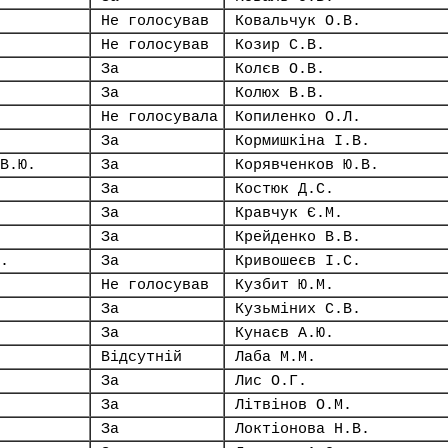
Не голосував
Ковальчук О.В.
Не голосував
Козир С.В.
За
Колєв О.В.
За
Колюх В.В.
Не голосувала
Копиленко О.Л.
За
Кормишкіна І.В.
В.Ю.
За
Корявченков Ю.В.
За
Костюк Д.С.
За
Кравчук Є.М.
За
Крейденко В.В.
.
За
Кривошеєв І.С.
Не голосував
Кузбит Ю.М.
За
Кузьміних С.В.
За
Кунаєв А.Ю.
Відсутній
Лаба М.М.
За
Лис О.Г.
За
Літвінов О.М.
За
Локтіонова Н.В.