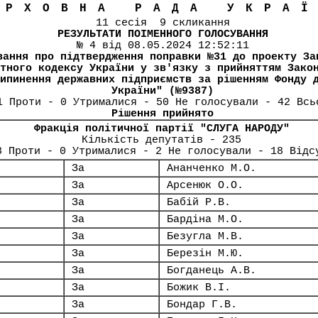
ЕРХОВНА РАДА УКРА
11 сесія 9 скликання
РЕЗУЛЬТАТИ ПОІМЕННОГО ГОЛОСУВАННЯ
№ 4 від 08.05.2024 12:52:11
вання про підтвердження поправки №31 до проекту За
тного кодексу України у зв'язку з прийняттям Зако
ипинення державних підприємств за рішенням Фонду 
України" (№9387)
1 Проти - 0 Утрималися - 50 Не голосували - 42 Всь
Рішення прийнято
Фракція політичної партії "СЛУГА НАРОДУ"
Кількість депутатів - 235
8 Проти - 0 Утрималися - 2 Не голосували - 18 Відс
За
Ананченко М.О.
За
Арсенюк О.О.
За
Бабій Р.В.
За
Бардіна М.О.
За
Безугла М.В.
За
Березін М.Ю.
За
Богданець А.В.
За
Божик В.І.
За
Бондар Г.В.