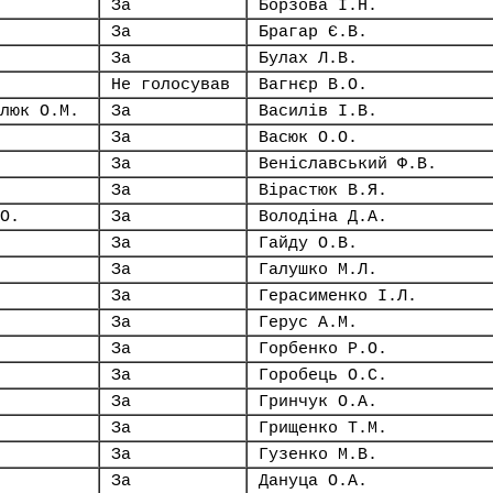
За
Борзова І.Н.
За
Брагар Є.В.
За
Булах Л.В.
Не голосував
Вагнєр В.О.
люк О.М.
За
Василів І.В.
За
Васюк О.О.
За
Веніславський Ф.В.
За
Вірастюк В.Я.
О.
За
Володіна Д.А.
За
Гайду О.В.
За
Галушко М.Л.
За
Герасименко І.Л.
За
Герус А.М.
За
Горбенко Р.О.
За
Горобець О.С.
За
Гринчук О.А.
За
Грищенко Т.М.
За
Гузенко М.В.
За
Дануца О.А.