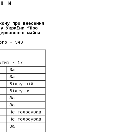
ЇНИ
кону про внесення
ну України “Про
державного майна
ого - 343
утні - 17
За
За
Відсутній
Відсутня
За
За
Не голосував
Не голосував
За