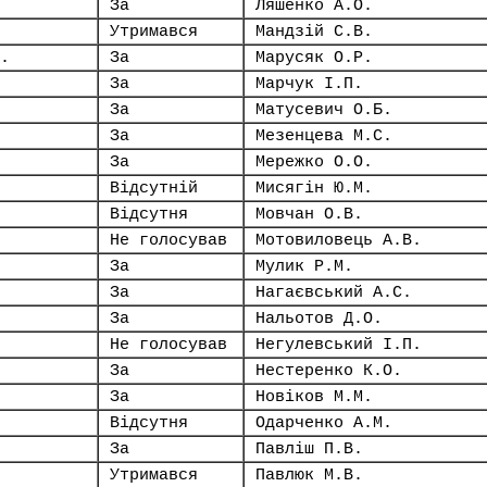
За
Ляшенко А.О.
Утримався
Мандзій С.В.
.
За
Марусяк О.Р.
За
Марчук І.П.
За
Матусевич О.Б.
За
Мезенцева М.С.
За
Мережко О.О.
Відсутній
Мисягін Ю.М.
Відсутня
Мовчан О.В.
Не голосував
Мотовиловець А.В.
За
Мулик Р.М.
За
Нагаєвський А.С.
За
Нальотов Д.О.
Не голосував
Негулевський І.П.
За
Нестеренко К.О.
За
Новіков М.М.
Відсутня
Одарченко А.М.
За
Павліш П.В.
Утримався
Павлюк М.В.