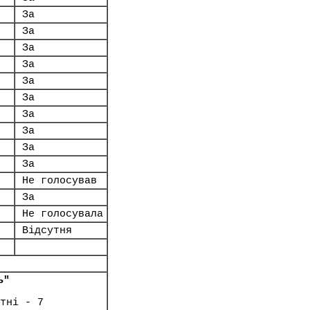
За
За
За
За
За
За
За
За
За
За
Не голосував
За
Не голосувала
Відсутня
ь"
тні - 7