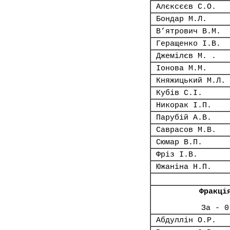
Алєксєєв С.О.
Бондар М.Л.
В’ятрович В.М.
Геращенко І.В.
Джемілєв М. .
Іонова М.М.
Княжицький М.Л.
Кубів С.І.
Никорак І.П.
Парубій А.В.
Саврасов М.В.
Сюмар В.П.
Фріз І.В.
Южаніна Н.П.
Фракці
За - 0
Абдуллін О.Р.