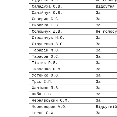
Руденко О.С.
Не голосу
Саладуха О.В.
Відсутня
Салійчук О.В.
За
Северин С.С.
За
Скрипка Т.В.
За
Соломчук Д.В.
Не голосу
Стефанчук М.О.
За
Струневич В.О.
За
Тарарін М.О.
За
Тарасов О.С.
За
Тістик Р.Я.
За
Ткаченко О.М.
За
Устенко О.О.
За
Фріс І.П.
За
Халімон П.В.
За
Циба Т.В.
За
Чернявський С.М.
За
Чорноморов А.О.
Відсутній
Швець С.Ф.
За