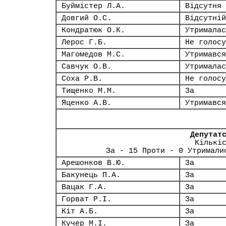
Буймістер Л.А.
Відсутня
Довгий О.С.
Відсутній
Кондратюк О.К.
Утрималас
Лерос Г.Б.
Не голосу
Магомедов М.С.
Утримався
Савчук О.В.
Утрималас
Соха Р.В.
Не голосу
Тищенко М.М.
За
Яценко А.В.
Утримався
Депутат
Кількі
За - 15 Проти - 0 Утримали
Арешонков В.Ю.
За
Бакунець П.А.
За
Вацак Г.А.
За
Горват Р.І.
За
Кіт А.Б.
За
Кучер М.І.
За