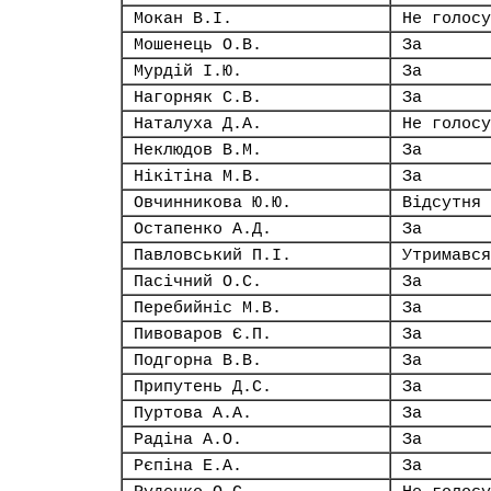
Мокан В.І.
Не голосу
Мошенець О.В.
За
Мурдій І.Ю.
За
Нагорняк С.В.
За
Наталуха Д.А.
Не голосу
Неклюдов В.М.
За
Нікітіна М.В.
За
Овчинникова Ю.Ю.
Відсутня
Остапенко А.Д.
За
Павловський П.І.
Утримався
Пасічний О.С.
За
Перебийніс М.В.
За
Пивоваров Є.П.
За
Подгорна В.В.
За
Припутень Д.С.
За
Пуртова А.А.
За
Радіна А.О.
За
Рєпіна Е.А.
За