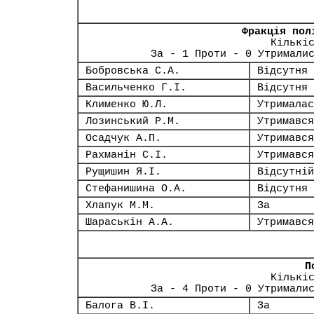
Фракція пол
Кількі
За - 1 Проти - 0 Утримали
Бобровська С.А.
Відсутня
Васильченко Г.І.
Відсутня
Клименко Ю.Л.
Утрималас
Лозинський Р.М.
Утримався
Осадчук А.П.
Утримався
Рахманін С.І.
Утримався
Рущишин Я.І.
Відсутній
Стефанишина О.А.
Відсутня
Хлапук М.М.
За
Шараськін А.А.
Утримався
П
Кількі
За - 4 Проти - 0 Утримали
Балога В.І.
За