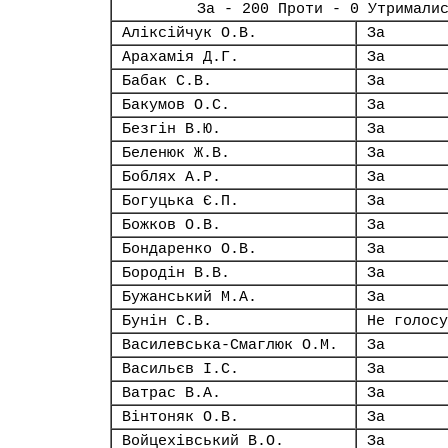
За - 200 Проти - 0 Утримали
Аліксійчук О.В.
За
Арахамія Д.Г.
За
Бабак С.В.
За
Бакумов О.С.
За
Безгін В.Ю.
За
Беленюк Ж.В.
За
Боблях А.Р.
За
Богуцька Є.П.
За
Божков О.В.
За
Бондаренко О.В.
За
Бородін В.В.
За
Бужанський М.А.
За
Бунін С.В.
Не голосу
Василевська-Смаглюк О.М.
За
Васильєв І.С.
За
Ватрас В.А.
За
Вінтоняк О.В.
За
Войцехівський В.О.
За