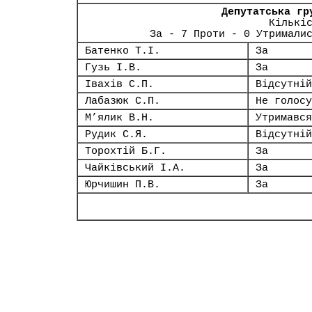
Депутатська гр
Кількі
За - 7 Проти - 0 Утримали
Батенко Т.І.
За
Гузь І.В.
За
Івахів С.П.
Відсутній
Лабазюк С.П.
Не голосу
М’ялик В.Н.
Утримався
Рудик С.Я.
Відсутній
Торохтій Б.Г.
За
Чайківський І.А.
За
Юрчишин П.В.
За