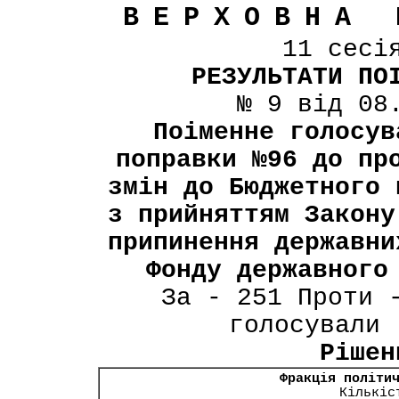
ВЕРХОВНА 
11 сесі
РЕЗУЛЬТАТИ ПО
№ 9 від 08
Поіменне голосув
поправки №96 до пр
змін до Бюджетного 
з прийняттям Закону
припинення державни
Фонду державного
За - 251 Проти 
голосували 
Рішен
Фракція політи
Кількіс