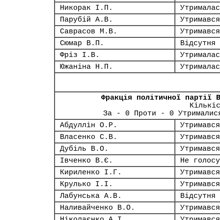
Никорак І.П.
Утрималас
Парубій А.В.
Утримався
Саврасов М.В.
Утримався
Сюмар В.П.
Відсутня
Фріз І.В.
Утрималас
Южаніна Н.П.
Утрималас
Фракція політичної партії 
Кількі
За - 0 Проти - 0 Утрималис
Абдуллін О.Р.
Утримався
Власенко С.В.
Утримався
Дубіль В.О.
Утримався
Івченко В.Є.
Не голосу
Кириленко І.Г.
Утримався
Крулько І.І.
Утримався
Лабунська А.В.
Відсутня
Наливайченко В.О.
Утримався
Ніколаєнко А.І.
Утримався