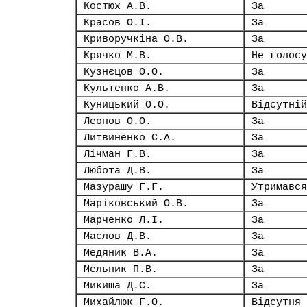
Костюх А.В.
За
Красов О.І.
За
Криворучкіна О.В.
За
Крячко М.В.
Не голосу
Кузнєцов О.О.
За
Культенко А.В.
За
Куницький О.О.
Відсутній
Леонов О.О.
За
Литвиненко С.А.
За
Лічман Г.В.
За
Любота Д.В.
За
Мазурашу Г.Г.
Утримався
Маріковський О.В.
За
Марченко Л.І.
За
Маслов Д.В.
За
Медяник В.А.
За
Мельник П.В.
За
Микиша Д.С.
За
Михайлюк Г.О.
Відсутня