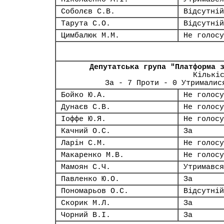
Соболєв С.В.
Відсутній
Тарута С.О.
Відсутній
Цимбалюк М.М.
Не голосу
Депутатська група "Платформа 
Кількі
За - 7 Проти - 0 Утрималис
Бойко Ю.А.
Не голосу
Дунаєв С.В.
Не голосу
Іоффе Ю.Я.
Не голосу
Качний О.С.
За
Ларін С.М.
Не голосу
Макаренко М.В.
Не голосу
Мамоян С.Ч.
Утримався
Павленко Ю.О.
За
Пономарьов О.С.
Відсутній
Скорик М.Л.
За
Чорний В.І.
За