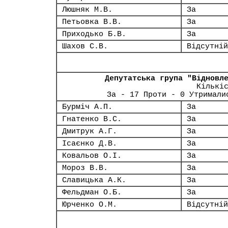
Люшняк М.В.
За
Петьовка В.В.
За
Приходько Б.В.
За
Шахов С.В.
Відсутній
Депутатська група "Відновл
Кількі
За - 17 Проти - 0 Утримали
Бурміч А.П.
За
Гнатенко В.С.
За
Дмитрук А.Г.
За
Ісаєнко Д.В.
За
Ковальов О.І.
За
Мороз В.В.
За
Славицька А.К.
За
Фельдман О.Б.
За
Юрченко О.М.
Відсутній