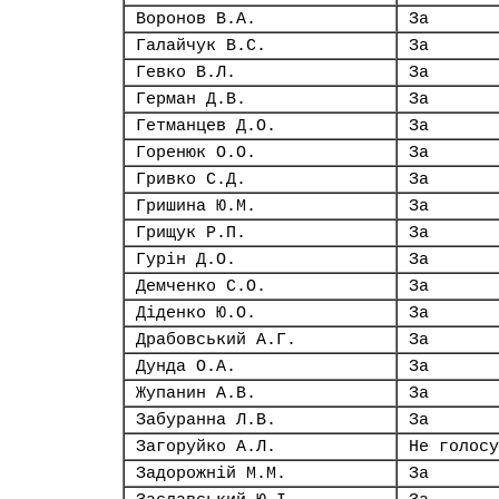
Воронов В.А.
За
Галайчук В.С.
За
Гевко В.Л.
За
Герман Д.В.
За
Гетманцев Д.О.
За
Горенюк О.О.
За
Гривко С.Д.
За
Гришина Ю.М.
За
Грищук Р.П.
За
Гурін Д.О.
За
Демченко С.О.
За
Діденко Ю.О.
За
Драбовський А.Г.
За
Дунда О.А.
За
Жупанин А.В.
За
Забуранна Л.В.
За
Загоруйко А.Л.
Не голосу
Задорожній М.М.
За