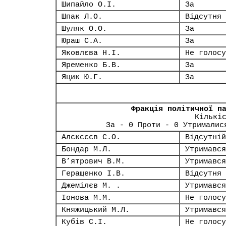
Шипайло О.І.
За
Шпак Л.О.
Відсутня
Шуляк О.О.
За
Юраш С.А.
За
Яковлєва Н.І.
Не голосу
Яременко Б.В.
За
Яцик Ю.Г.
За
Фракція політичної п
Кількі
За - 0 Проти - 0 Утрималис
Алєксєєв С.О.
Відсутній
Бондар М.Л.
Утримався
В’ятрович В.М.
Утримався
Геращенко І.В.
Відсутня
Джемілєв М. .
Утримався
Іонова М.М.
Не голосу
Княжицький М.Л.
Утримався
Кубів С.І.
Не голосу