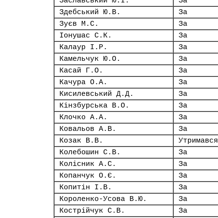
Заславський Ю.І.
За
Здебський Ю.В.
За
Зуєв М.С.
За
Іонушас С.К.
За
Калаур І.Р.
За
Камельчук Ю.О.
За
Касай Г.О.
За
Качура О.А.
За
Кисилевський Д.Д.
За
Кінзбурська В.О.
За
Клочко А.А.
За
Ковальов А.В.
За
Козак В.В.
Утримався
Колебошин С.В.
За
Колісник А.С.
За
Копанчук О.Є.
За
Копитін І.В.
За
Короленко-Усова В.Ю.
За
Кострійчук С.В.
За