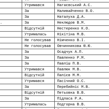
Утримався
Нагаєвський А.С.
За
Наливайченко В.О.
За
Наталуха Д.А.
.
За
Неклюдов В.М.
Відсутній
Нестеренко К.О.
Утрималась
Нікітіна М.В.
Не голосував
Німченко В.І.
Не голосував
Овчинникова Ю.Ю.
За
Осадчук А.П.
За
Павленко Р.М.
За
Павліш П.В.
Утримався
Павлюк М.В.
Відсутній
Папієв М.М.
Утримався
Пасічний О.С.
За
Перебийніс М.В.
Відсутній
Петьовка В.В.
За
Підласа Р.А.
Утрималась
Подгорна В.В.