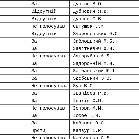
За
Дубіль В.О.
Відсутній
Дубневич Я.В.
Відсутній
Дунаєв С.В.
Не голосував
Євтушок С.М.
Відсутній
Жмеренецький О.С.
За
Заблоцький М.Б.
За
Завітневич О.М.
Не голосував
Загоруйко А.Л.
За
Задорожній М.М.
За
Заславський Ю.І.
За
Здебський Ю.В.
Не голосувала
Зуб В.О.
За
Іванісов Р.В.
За
Івахів С.П.
Не голосував
Іонова М.М.
За
Іоффе Ю.Я.
За
Кабанов О.Є.
Проти
Калаур І.Р.
Не голосував
Кальченко С.В.