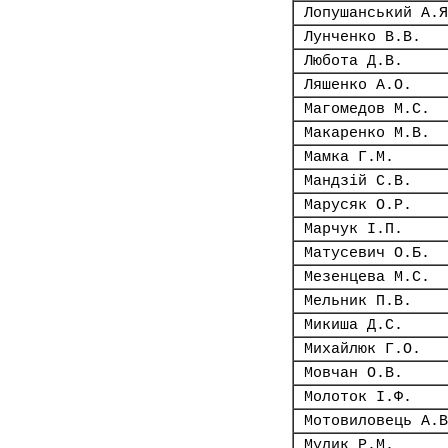
Лопушанський А.Я
Лунченко В.В.
Любота Д.В.
Ляшенко А.О.
Магомедов М.С.
Макаренко М.В.
Мамка Г.М.
Мандзій С.В.
Марусяк О.Р.
Марчук І.П.
Матусевич О.Б.
Мезенцева М.С.
Мельник П.В.
Микиша Д.С.
Михайлюк Г.О.
Мовчан О.В.
Молоток І.Ф.
Мотовиловець А.В
Мулик Р.М.