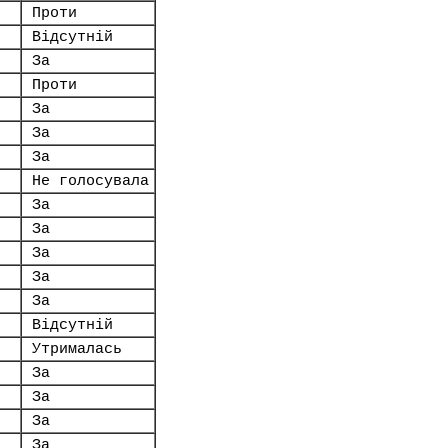
Проти
Відсутній
За
Проти
За
За
За
Не голосувала
За
За
За
За
За
Відсутній
Утрималась
За
За
За
За