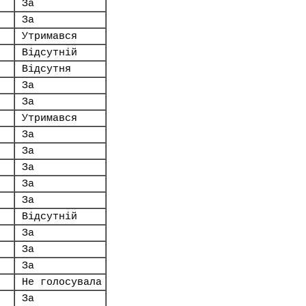
За
За
Утримався
Відсутній
Відсутня
За
За
Утримався
За
За
За
За
За
Відсутній
За
За
За
Не голосувала
За