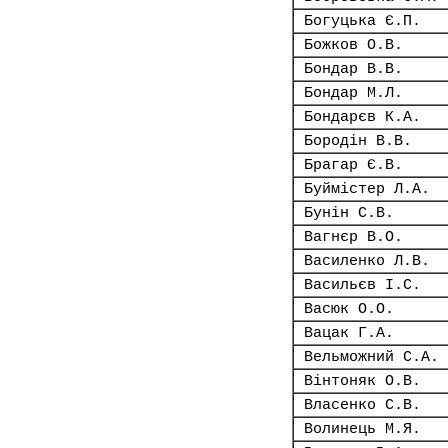
Богуцька Є.П.
Божков О.В.
Бондар В.В.
Бондар М.Л.
Бондарєв К.А.
Бородін В.В.
Брагар Є.В.
Буймістер Л.А.
Бунін С.В.
Вагнєр В.О.
Василенко Л.В.
Васильєв І.С.
Васюк О.О.
Вацак Г.А.
Вельможний С.А.
Вінтоняк О.В.
Власенко С.В.
Волинець М.Я.