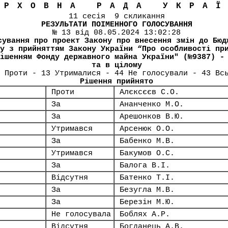
ЕРХОВНА РАДА УКРА
11 сесія 9 скликання
РЕЗУЛЬТАТИ ПОІМЕННОГО ГОЛОСУВАННЯ
№ 13 від 08.05.2024 13:02:28
сування про проект Закону про внесення змін до Бюд
у з прийняттям Закону України “Про особливості пр
ішенням Фонду державного майна України" (№9387) -
та в цілому
 Проти - 13 Утрималися - 44 Не голосували - 43 Вс
Рішення прийнято
Проти
Алєксєєв С.О.
За
Ананченко М.О.
За
Арешонков В.Ю.
Утримався
Арсенюк О.О.
За
Бабенко М.В.
Утримався
Бакумов О.С.
За
Балога В.І.
Відсутня
Батенко Т.І.
За
Безугла М.В.
За
Березін М.Ю.
Не голосувала
Боблях А.Р.
Відсутня
Богданець А.В.