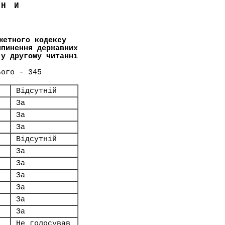
ЇНИ
жетного кодексу
ипинення державних
 у другому читанні
ього - 345
Відсутній
За
За
За
Відсутній
За
За
За
За
За
За
Не голосував