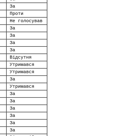
За
Проти
Не голосував
За
За
За
За
Відсутня
Утримався
Утримався
За
Утримався
За
За
За
За
За
За