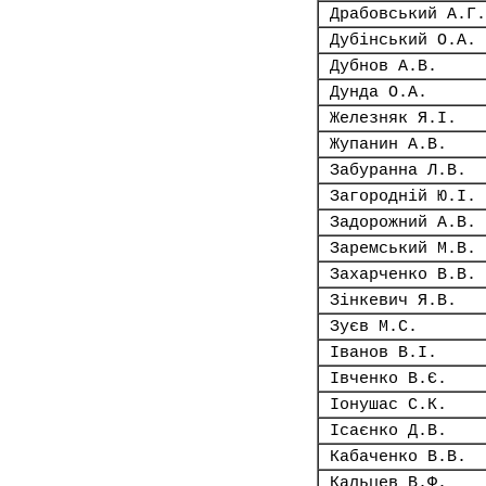
Драбовський А.Г.
Дубінський О.А.
Дубнов А.В.
Дунда О.А.
Железняк Я.І.
Жупанин А.В.
Забуранна Л.В.
Загородній Ю.І.
Задорожний А.В.
Заремський М.В.
Захарченко В.В.
Зінкевич Я.В.
Зуєв М.С.
Іванов В.І.
Івченко В.Є.
Іонушас С.К.
Ісаєнко Д.В.
Кабаченко В.В.
Кальцев В.Ф.