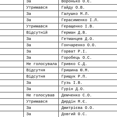
За
Воронько О.Є.
Утримався
Гайду О.В.
За
Галушко М.Л.
За
Герасименко І.Л.
Утримався
Геращенко І.В.
Відсутній
Герман Д.В.
За
Гетманцев Д.О.
За
Гончаренко О.О.
За
Горват Р.І.
За
Горобець О.С.
Не голосувала
Гривко С.Д.
Відсутня
Гришина Ю.М.
Відсутня
Грищук Р.П.
За
Гузь І.В.
За
Гурін Д.О.
Не голосував
Демченко С.О.
Утримався
Дирдін М.Є.
За
Дмитрієва О.О.
За
Довгий О.С.