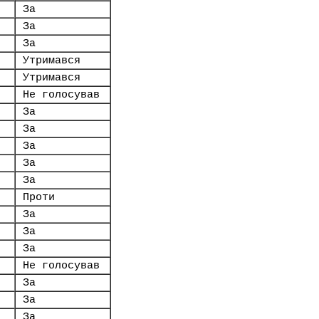
За
За
За
Утримався
Утримався
Не голосував
За
За
За
За
За
Проти
За
За
За
Не голосував
За
За
За