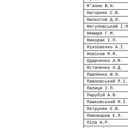
М’ялик В.Н.
Нагорняк С.В.
Нальотов Д.О.
Негулевський І.П
Немиря Г.М.
Никорак І.П.
Ніколаєнко А.І.
Новіков М.М.
Одарченко А.М.
Остапенко А.Д.
Павленко Ю.О.
Павловський П.І.
Палиця І.П.
Парубій А.В.
Пашковський М.І.
Петруняк Є.В.
Пивоваров Є.П.
Піпа Н.Р.