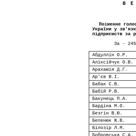
В
Поіменне голо
України у зв'язк
підприємств за р
За - 245
Абдуллін О.Р.
Аліксійчук О.В.
Арахамія Д.Г.
Ар’єв В.І.
Бабак С.В.
Бабій Р.В.
Бакунець П.А.
Бардіна М.О.
Безгін В.Ю.
Беленюк Ж.В.
Білозір Л.М.
Бобровська С.А.