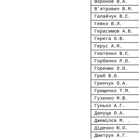
Воронов В.А.
В’ятрович В.М.
Галайчук В.С.
Гевко В.Л.
Герасимов А.В.
Герега О.В.
Герус А.М.
Гнатенко В.С.
Горбенко Р.О.
Горенюк О.О.
Гриб В.О.
Гринчук О.А.
Грищенко Т.М.
Гузенко М.В.
Гунько А.Г.
Дануца О.А.
Джемілєв М. .
Діденко Ю.О.
Дмитрук А.Г.