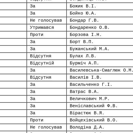
За
Божик В.І.
За
Бойко Ю.А.
Не голосував
Бондар Г.В.
Утримався
Бондаренко О.В.
Проти
Борзова І.Н.
За
Борт В.П.
За
Бужанський М.А.
Відсутня
Булах Л.В.
Відсутній
Бурміч А.П.
За
Василевська-Смаглюк О.М
Відсутня
Василів І.В.
За
Васильченко Г.І.
За
Ватрас В.А.
За
Величкович М.Р.
За
Веніславський Ф.В.
За
Вірастюк В.Я.
Проти
Войцехівський В.О.
Не голосував
Володіна Д.А.