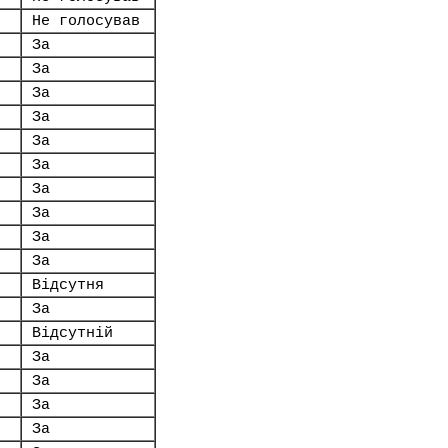
Не голосував
За
За
За
За
За
За
За
За
.
За
За
Відсутня
За
Відсутній
За
За
За
За