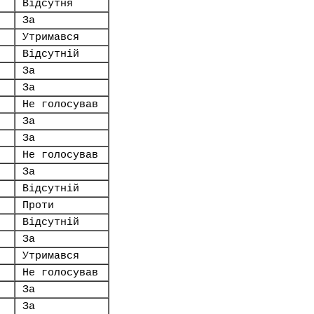
Відсутня
За
Утримався
Відсутній
За
За
Не голосував
За
За
Не голосував
За
Відсутній
Проти
Відсутній
За
Утримався
Не голосував
За
За