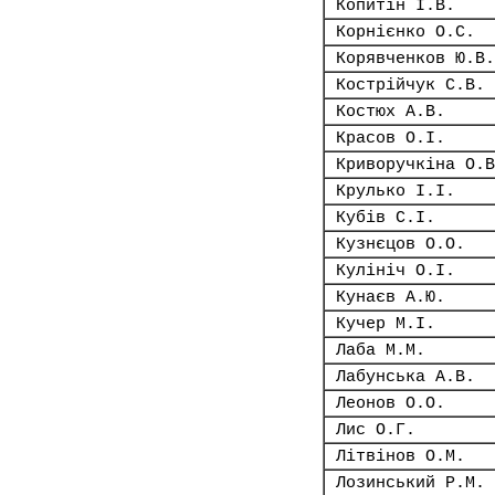
Копитін І.В.
Корнієнко О.С.
Корявченков Ю.В.
Кострійчук С.В.
Костюх А.В.
Красов О.І.
Криворучкіна О.В
Крулько І.І.
Кубів С.І.
Кузнєцов О.О.
Кулініч О.І.
Кунаєв А.Ю.
Кучер М.І.
Лаба М.М.
Лабунська А.В.
Леонов О.О.
Лис О.Г.
Літвінов О.М.
Лозинський Р.М.