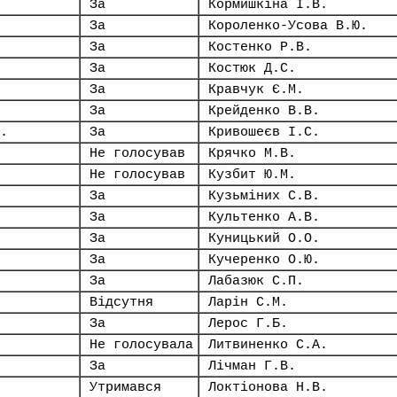
За
Кормишкіна І.В.
За
Короленко-Усова В.Ю.
За
Костенко Р.В.
За
Костюк Д.С.
За
Кравчук Є.М.
За
Крейденко В.В.
.
За
Кривошеєв І.С.
Не голосував
Крячко М.В.
Не голосував
Кузбит Ю.М.
За
Кузьміних С.В.
За
Культенко А.В.
За
Куницький О.О.
За
Кучеренко О.Ю.
За
Лабазюк С.П.
Відсутня
Ларін С.М.
За
Лерос Г.Б.
Не голосувала
Литвиненко С.А.
За
Лічман Г.В.
Утримався
Локтіонова Н.В.