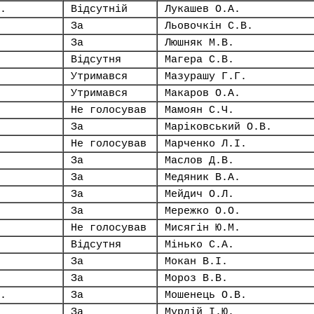
.
Відсутній
Лукашев О.А.
За
Льовочкін С.В.
За
Люшняк М.В.
Відсутня
Магера С.В.
Утримався
Мазурашу Г.Г.
Утримався
Макаров О.А.
Не голосував
Мамоян С.Ч.
За
Маріковський О.В.
Не голосував
Марченко Л.І.
За
Маслов Д.В.
За
Медяник В.А.
За
Мейдич О.Л.
За
Мережко О.О.
Не голосував
Мисягін Ю.М.
Відсутня
Мінько С.А.
За
Мокан В.І.
За
Мороз В.В.
.
За
Мошенець О.В.
За
Мурдій І.Ю.