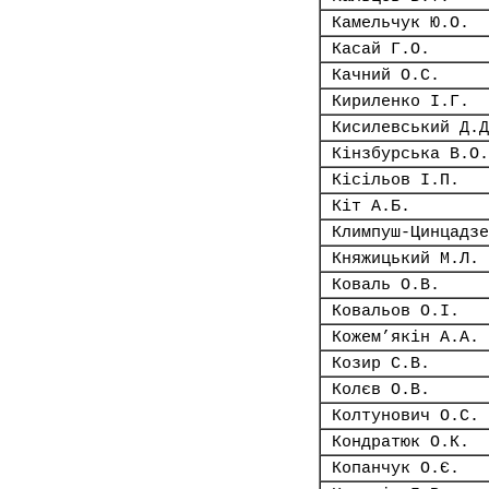
Камельчук Ю.О.
Касай Г.О.
Качний О.С.
Кириленко І.Г.
Кисилевський Д.Д
Кінзбурська В.О.
Кісільов І.П.
Кіт А.Б.
Климпуш-Цинцадзе
Княжицький М.Л.
Коваль О.В.
Ковальов О.І.
Кожем’якін А.А.
Козир С.В.
Колєв О.В.
Колтунович О.С.
Кондратюк О.К.
Копанчук О.Є.