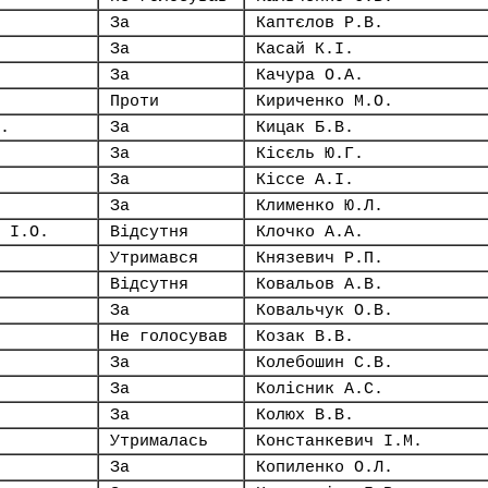
За
Каптєлов Р.В.
За
Касай К.І.
За
Качура О.А.
Проти
Кириченко М.О.
.
За
Кицак Б.В.
За
Кісєль Ю.Г.
За
Кіссе А.І.
За
Клименко Ю.Л.
 І.О.
Відсутня
Клочко А.А.
Утримався
Князевич Р.П.
Відсутня
Ковальов А.В.
За
Ковальчук О.В.
Не голосував
Козак В.В.
За
Колебошин С.В.
За
Колісник А.С.
За
Колюх В.В.
Утрималась
Констанкевич І.М.
За
Копиленко О.Л.