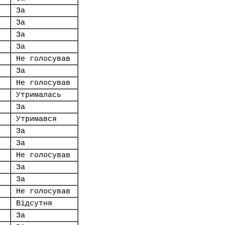
За
За
За
За
Не голосував
За
Не голосував
Утрималась
За
Утримався
За
За
Не голосував
За
За
Не голосував
Відсутня
За