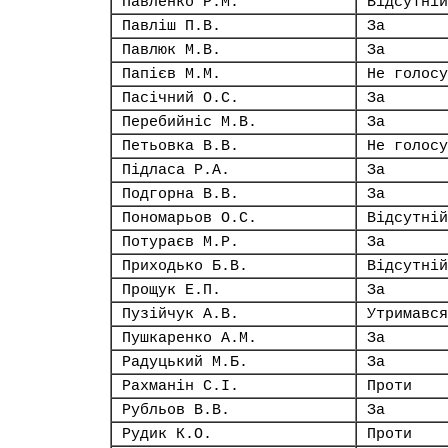
Павленко Р.М.
Відсутній
Павліш П.В.
За
Павлюк М.В.
За
Папієв М.М.
Не голосу
Пасічний О.С.
За
Перебийніс М.В.
За
Петьовка В.В.
Не голосу
Підласа Р.А.
За
Подгорна В.В.
За
Пономарьов О.С.
Відсутній
Потураєв М.Р.
За
Приходько Б.В.
Відсутній
Прощук Е.П.
За
Пузійчук А.В.
Утримався
Пушкаренко А.М.
За
Радуцький М.Б.
За
Рахманін С.І.
Проти
Рубльов В.В.
За
Рудик К.О.
Проти