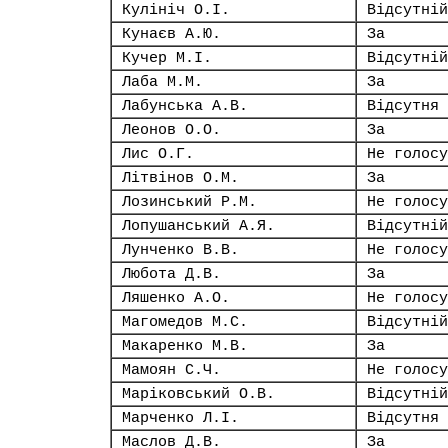
Кулініч О.І.
Відсутній
Кунаєв А.Ю.
За
Кучер М.І.
Відсутній
Лаба М.М.
За
Лабунська А.В.
Відсутня
Леонов О.О.
За
Лис О.Г.
Не голосу
Літвінов О.М.
За
Лозинський Р.М.
Не голосу
Лопушанський А.Я.
Відсутній
Лунченко В.В.
Не голосу
Любота Д.В.
За
Ляшенко А.О.
Не голосу
Магомедов М.С.
Відсутній
Макаренко М.В.
За
Мамоян С.Ч.
Не голосу
Маріковський О.В.
Відсутній
Марченко Л.І.
Відсутня
Маслов Д.В.
За