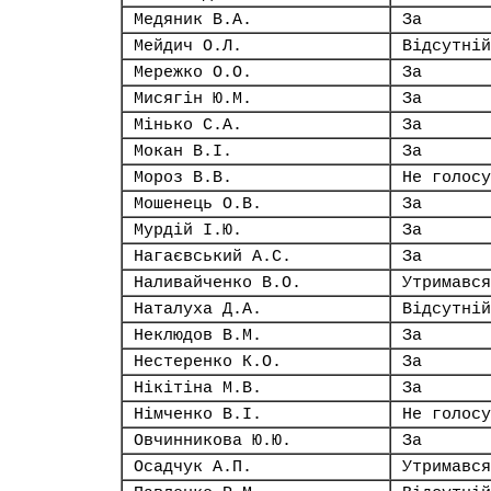
Медяник В.А.
За
Мейдич О.Л.
Відсутній
Мережко О.О.
За
Мисягін Ю.М.
За
Мінько С.А.
За
Мокан В.І.
За
Мороз В.В.
Не голосу
Мошенець О.В.
За
Мурдій І.Ю.
За
Нагаєвський А.С.
За
Наливайченко В.О.
Утримався
Наталуха Д.А.
Відсутній
Неклюдов В.М.
За
Нестеренко К.О.
За
Нікітіна М.В.
За
Німченко В.І.
Не голосу
Овчинникова Ю.Ю.
За
Осадчук А.П.
Утримався