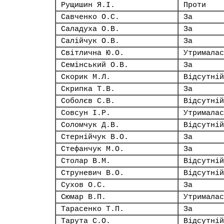
Рущишин Я.І.
Проти
Савченко О.С.
За
Саладуха О.В.
За
Салійчук О.В.
За
Світлична Ю.О.
Утрималас
Семінський О.В.
За
Скорик М.Л.
Відсутній
Скрипка Т.В.
За
Соболєв С.В.
Відсутній
Совсун І.Р.
Утрималас
Соломчук Д.В.
Відсутній
Стернійчук В.О.
За
Стефанчук М.О.
За
Столар В.М.
Відсутній
Струневич В.О.
Відсутній
Сухов О.С.
За
Сюмар В.П.
Утрималас
Тарасенко Т.П.
За
Тарута С.О.
Відсутній