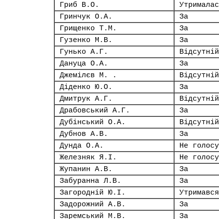
Гриб В.О.
Утрималас
Гринчук О.А.
За
Грищенко Т.М.
За
Гузенко М.В.
За
Гунько А.Г.
Відсутній
Дануца О.А.
За
Джемілєв М. .
Відсутній
Діденко Ю.О.
За
Дмитрук А.Г.
Відсутній
Драбовський А.Г.
За
Дубінський О.А.
Відсутній
Дубнов А.В.
За
Дунда О.А.
Не голосу
Железняк Я.І.
Не голосу
Жупанин А.В.
За
Забуранна Л.В.
За
Загородній Ю.І.
Утримався
Задорожний А.В.
За
Заремський М.В.
За