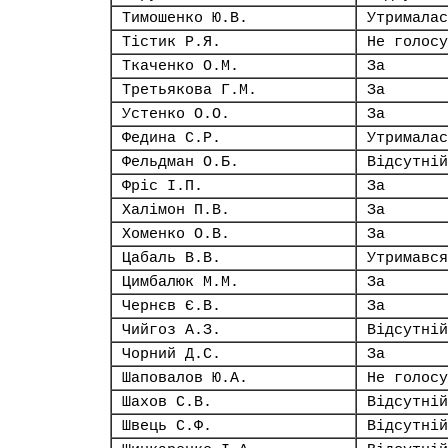
Тимошенко Ю.В.
Утрималас
Тістик Р.Я.
Не голосу
Ткаченко О.М.
За
Третьякова Г.М.
За
Устенко О.О.
За
Федина С.Р.
Утрималас
Фельдман О.Б.
Відсутній
Фріс І.П.
За
Халімон П.В.
За
Хоменко О.В.
За
Цабаль В.В.
Утримався
Цимбалюк М.М.
За
Чернєв Є.В.
За
Чийгоз А.З.
Відсутній
Чорний Д.С.
За
Шаповалов Ю.А.
Не голосу
Шахов С.В.
Відсутній
Швець С.Ф.
Відсутній