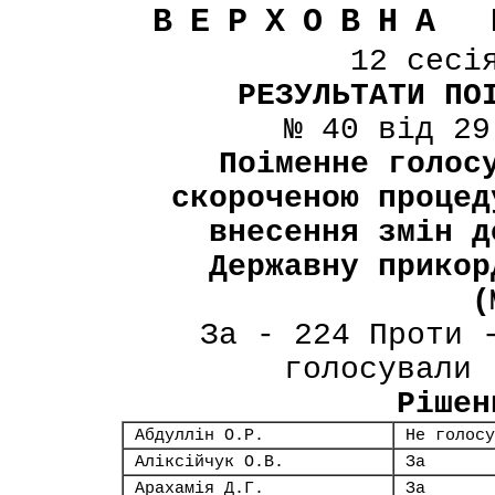
ВЕРХОВНА 
12 сесі
РЕЗУЛЬТАТИ ПО
№ 40 від 29
Поіменне голос
скороченою процед
внесення змін д
Державну прикор
(
За - 224 Проти 
голосували 
Рішен
Абдуллін О.Р.
Не голосу
Аліксійчук О.В.
За
Арахамія Д.Г.
За