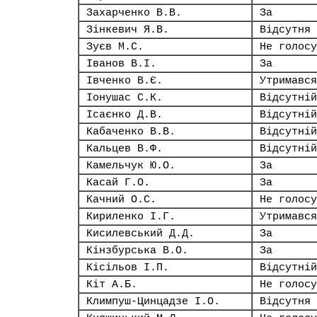
Захарченко В.В.
За
Зінкевич Я.В.
Відсутня
Зуєв М.С.
Не голосу
Іванов В.І.
За
Івченко В.Є.
Утримався
Іонушас С.К.
Відсутній
Ісаєнко Д.В.
Відсутній
Кабаченко В.В.
Відсутній
Кальцев В.Ф.
Відсутній
Камельчук Ю.О.
За
Касай Г.О.
За
Качний О.С.
Не голосу
Кириленко І.Г.
Утримався
Кисилевський Д.Д.
За
Кінзбурська В.О.
За
Кісільов І.П.
Відсутній
Кіт А.Б.
Не голосу
Климпуш-Цинцадзе І.О.
Відсутня