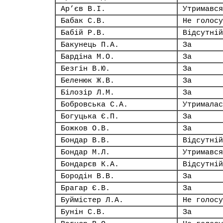
Ар’єв В.І.
Утримався
Бабак С.В.
Не голосу
Бабій Р.В.
Відсутній
Бакунець П.А.
За
Бардіна М.О.
За
Безгін В.Ю.
За
Беленюк Ж.В.
За
Білозір Л.М.
За
Бобровська С.А.
Утрималас
Богуцька Є.П.
За
Божков О.В.
За
Бондар В.В.
Відсутній
Бондар М.Л.
Утримався
Бондарєв К.А.
Відсутній
Бородін В.В.
За
Брагар Є.В.
За
Буймістер Л.А.
Не голосу
Бунін С.В.
За