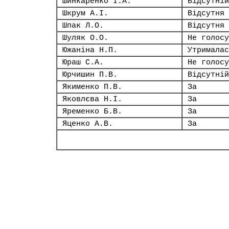
Шинкаренко І.А.
Відсутній
Шкрум А.І.
Відсутня
Шпак Л.О.
Відсутня
Шуляк О.О.
Не голосу
Южаніна Н.П.
Утрималас
Юраш С.А.
Не голосу
Юрчишин П.В.
Відсутній
Якименко П.В.
За
Яковлєва Н.І.
За
Яременко Б.В.
За
Яценко А.В.
За