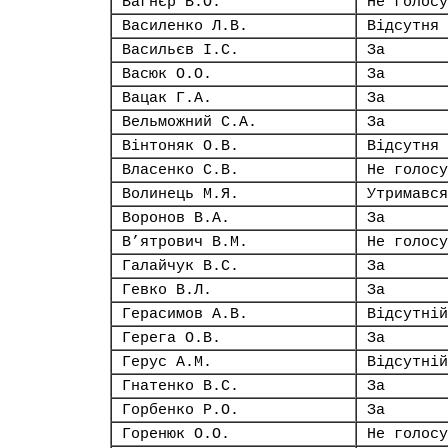
Вагнєр В.О.
Не голосу
Василенко Л.В.
Відсутня
Васильєв І.С.
За
Васюк О.О.
За
Вацак Г.А.
За
Вельможний С.А.
За
Вінтоняк О.В.
Відсутня
Власенко С.В.
Не голосу
Волинець М.Я.
Утримався
Воронов В.А.
За
В’ятрович В.М.
Не голосу
Галайчук В.С.
За
Гевко В.Л.
За
Герасимов А.В.
Відсутній
Герега О.В.
За
Герус А.М.
Відсутній
Гнатенко В.С.
За
Горбенко Р.О.
За
Горенюк О.О.
Не голосу