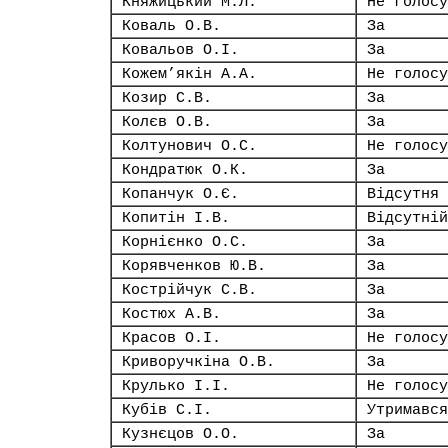
Княжицький М.Л.
Не голосу
Коваль О.В.
За
Ковальов О.І.
За
Кожем’якін А.А.
Не голосу
Козир С.В.
За
Колєв О.В.
За
Колтунович О.С.
Не голосу
Кондратюк О.К.
За
Копанчук О.Є.
Відсутня
Копитін І.В.
Відсутній
Корнієнко О.С.
За
Корявченков Ю.В.
За
Кострійчук С.В.
За
Костюх А.В.
За
Красов О.І.
Не голосу
Криворучкіна О.В.
За
Крулько І.І.
Не голосу
Кубів С.І.
Утримався
Кузнєцов О.О.
За