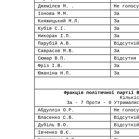
Джемілєв М. .
Не голосу
Іонова М.М.
За
Княжицький М.Л.
За
Кубів С.І.
За
Никорак І.П.
За
Парубій А.В.
Відсутній
Саврасов М.В.
За
Сюмар В.П.
Відсутня
Фріз І.В.
За
Южаніна Н.П.
За
Фракція політичної партії 
Кількі
За - 7 Проти - 0 Утримали
Абдуллін О.Р.
Не голосу
Власенко С.В.
Відсутній
Дубіль В.О.
Відсутній
Івченко В.Є.
За