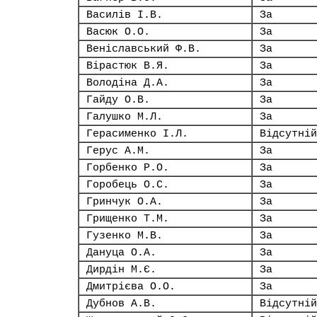
Василів І.В.
За
Васюк О.О.
За
Веніславський Ф.В.
За
Вірастюк В.Я.
За
Володіна Д.А.
За
Гайду О.В.
За
Галушко М.Л.
За
Герасименко І.Л.
Відсутній
Герус А.М.
За
Горбенко Р.О.
За
Горобець О.С.
За
Гринчук О.А.
За
Грищенко Т.М.
За
Гузенко М.В.
За
Дануца О.А.
За
Дирдін М.Є.
За
Дмитрієва О.О.
За
Дубнов А.В.
Відсутній