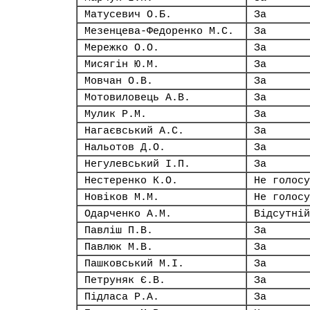
Матусевич О.Б.
За
Мезенцева-Федоренко М.С.
За
Мережко О.О.
За
Мисягін Ю.М.
За
Мовчан О.В.
За
Мотовиловець А.В.
За
Мулик Р.М.
За
Нагаєвський А.С.
За
Нальотов Д.О.
За
Негулевський І.П.
За
Нестеренко К.О.
Не голосу
Новіков М.М.
Не голосу
Одарченко А.М.
Відсутній
Павліш П.В.
За
Павлюк М.В.
За
Пашковський М.І.
За
Петруняк Є.В.
За
Підласа Р.А.
За