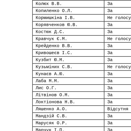
Колюх В.В.
За
Копиленко О.Л.
За
Кормишкіна І.В.
Не голосу
Корявченков Ю.В.
За
Костюк Д.С.
За
Кравчук Є.М.
Не голосу
Крейденко В.В.
За
Кривошеєв І.С.
За
Кузбит Ю.М.
За
Кузьміних С.В.
Не голосу
Кунаєв А.Ю.
За
Лаба М.М.
За
Лис О.Г.
За
Літвінов О.М.
За
Локтіонова Н.В.
За
Ляшенко А.О.
Відсутня
Мандзій С.В.
За
Марусяк О.Р.
За
Марчук І.П.
За