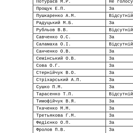
Потураєв М.Р.
Не голосу
Прощук Е.П.
За
Пушкаренко А.М.
Відсутній
Радуцький М.Б.
За
Рубльов В.В.
Відсутній
Савченко О.С.
За
Саламаха О.І.
Відсутній
Санченко О.В.
За
Семінський О.В.
За
Сова О.Г.
За
Стернійчук В.О.
За
Стріхарський А.П.
За
Сушко П.М.
За
Тарасенко Т.П.
Відсутній
Тимофійчук В.Я.
За
Ткаченко М.М.
За
Третьякова Г.М.
За
Федієнко О.П.
За
Фролов П.В.
За