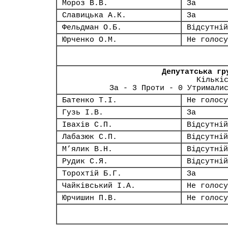
Мороз В.В.
За
Славицька А.К.
За
Фельдман О.Б.
Відсутній
Юрченко О.М.
Не голосу
Депутатська гр
Кількі
За - 3 Проти - 0 Утримали
Батенко Т.І.
Не голосу
Гузь І.В.
За
Івахів С.П.
Відсутній
Лабазюк С.П.
Відсутній
М’ялик В.Н.
Відсутній
Рудик С.Я.
Відсутній
Торохтій Б.Г.
За
Чайківський І.А.
Не голосу
Юрчишин П.В.
Не голосу