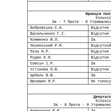
Фракція пол
Кількі
За - 7 Проти - 0 Утрималис
Бобровська С.А.
Відсутня
Васильченко Г.І.
Відсутня
Клименко Ю.Л.
За
Лозинський Р.М.
Відсутній
Піпа Н.Р.
Відсутня
Рудик К.О.
Відсутня
Совсун І.Р.
За
Устінова О.Ю.
Відсутня
Цабаль В.В.
За
Юрчишин Я.Р.
Не голосу
Депутат
Кількі
За - 8 Проти - 0 Утримали
Арешонков В.Ю.
За