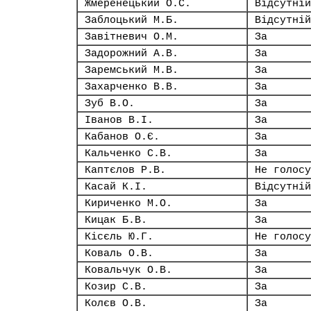
Жмеренецький О.С.
Відсутній
Заблоцький М.Б.
Відсутній
Завітневич О.М.
За
Задорожний А.В.
За
Заремський М.В.
За
Захарченко В.В.
За
Зуб В.О.
За
Іванов В.І.
За
Кабанов О.Є.
За
Кальченко С.В.
За
Каптєлов Р.В.
Не голосу
Касай К.І.
Відсутній
Кириченко М.О.
За
Кицак Б.В.
За
Кісєль Ю.Г.
Не голосу
Коваль О.В.
За
Ковальчук О.В.
За
Козир С.В.
За
Колєв О.В.
За