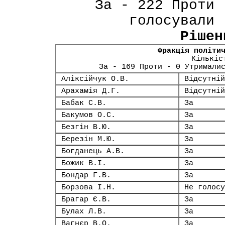
За - 222 Проти 
голосували 
Рішен
Фракція політи
Кількіс
За - 169 Проти - 0 Утримали
Аліксійчук О.В.
Відсутній
Арахамія Д.Г.
Відсутній
Бабак С.В.
За
Бакумов О.С.
За
Безгін В.Ю.
За
Березін М.Ю.
За
Богданець А.В.
За
Божик В.І.
За
Бондар Г.В.
За
Борзова І.Н.
Не голосу
Брагар Є.В.
За
Булах Л.В.
За
Вагнєр В.О.
За