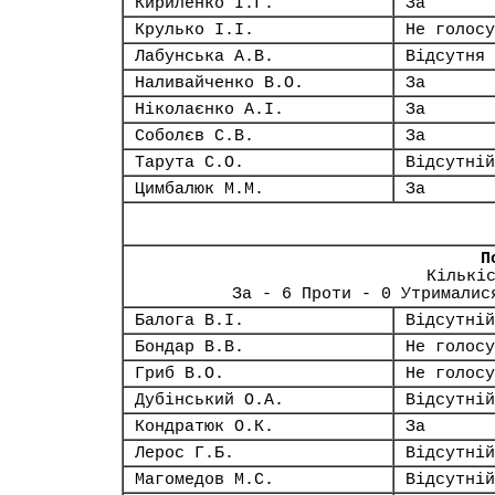
Кириленко І.Г.
За
Крулько І.І.
Не голосу
Лабунська А.В.
Відсутня
Наливайченко В.О.
За
Ніколаєнко А.І.
За
Соболєв С.В.
За
Тарута С.О.
Відсутній
Цимбалюк М.М.
За
П
Кількі
За - 6 Проти - 0 Утрималис
Балога В.І.
Відсутній
Бондар В.В.
Не голосу
Гриб В.О.
Не голосу
Дубінський О.А.
Відсутній
Кондратюк О.К.
За
Лерос Г.Б.
Відсутній
Магомедов М.С.
Відсутній