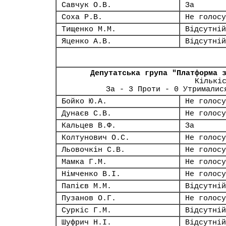
Савчук О.В.
За
Соха Р.В.
Не голосу
Тищенко М.М.
Відсутній
Яценко А.В.
Відсутній
Депутатська група "Платформа 
Кількі
За - 3 Проти - 0 Утрималис
Бойко Ю.А.
Не голосу
Дунаєв С.В.
Не голосу
Кальцев В.Ф.
За
Колтунович О.С.
Не голосу
Льовочкін С.В.
Не голосу
Мамка Г.М.
Не голосу
Німченко В.І.
Не голосу
Папієв М.М.
Відсутній
Пузанов О.Г.
Не голосу
Суркіс Г.М.
Відсутній
Шуфрич Н.І.
Відсутній