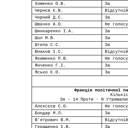
Хоменко О.В.
За
Чернєв Є.В.
Відсутній
Чорний Д.С.
За
Швачко А.О.
Не голосу
Шинкаренко І.А.
За
Шол М.В.
За
Штепа С.С.
За
Юнаков І.С.
Відсутній
Якименко П.В.
Не голосу
Янченко Г.І.
За
Ясько Є.О.
За
Фракція політичної п
Кількі
За - 14 Проти - 0 Утримали
Алєксєєв С.О.
Не голосу
Бондар М.Л.
За
В’ятрович В.М.
Відсутній
Геращенко І.В.
За