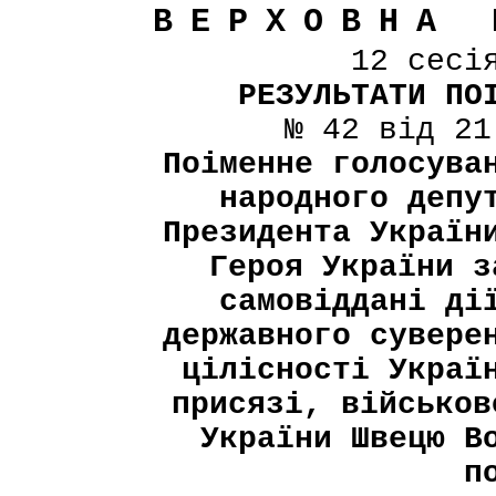
ВЕРХОВНА 
12 сесі
РЕЗУЛЬТАТИ ПО
№ 42 від 21
Поіменне голосува
народного депу
Президента Україн
Героя України з
самовіддані ді
державного сувере
цілісності Украї
присязі, військов
України Швецю В
п