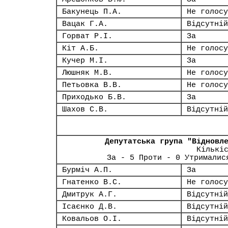
Бакунець П.А.
Не голосу
Вацак Г.А.
Відсутній
Горват Р.І.
За
Кіт А.Б.
Не голосу
Кучер М.І.
За
Люшняк М.В.
Не голосу
Петьовка В.В.
Не голосу
Приходько Б.В.
За
Шахов С.В.
Відсутній
Депутатська група "Відновл
Кількі
За - 5 Проти - 0 Утрималис
Бурміч А.П.
За
Гнатенко В.С.
Не голосу
Дмитрук А.Г.
Відсутній
Ісаєнко Д.В.
Відсутній
Ковальов О.І.
Відсутній