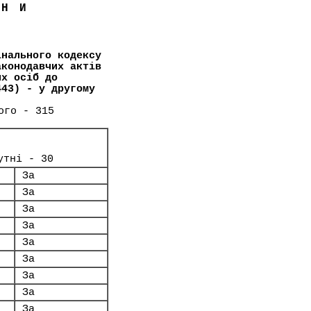
ЇНИ
інального кодексу
аконодавчих актів
их осіб до
443) - у другому
ого - 315
утні - 30
За
За
За
За
За
За
За
За
За