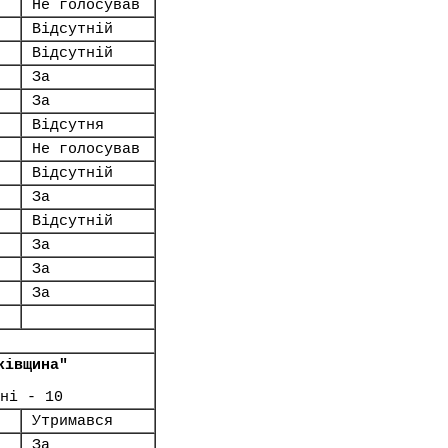
Не голосував
Відсутній
Відсутній
За
За
Відсутня
Не голосував
Відсутній
За
Відсутній
За
За
За
ківщина"
ні - 10
Утримався
За