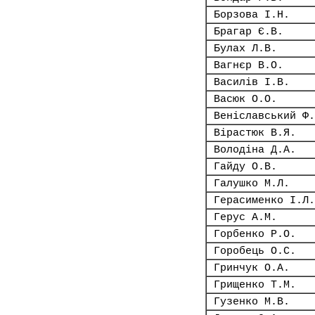
Борзова І.Н.
Брагар Є.В.
Булах Л.В.
Вагнєр В.О.
Василів І.В.
Васюк О.О.
Веніславський Ф.
Вірастюк В.Я.
Володіна Д.А.
Гайду О.В.
Галушко М.Л.
Герасименко І.Л.
Герус А.М.
Горбенко Р.О.
Горобець О.С.
Гринчук О.А.
Грищенко Т.М.
Гузенко М.В.