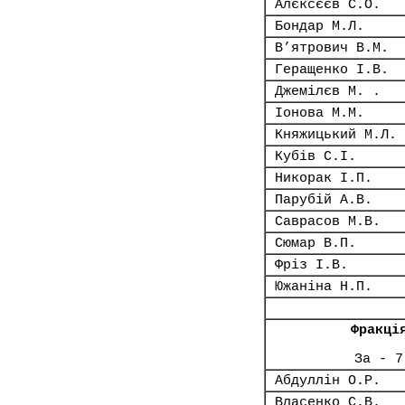
Алєксєєв С.О.
Бондар М.Л.
В’ятрович В.М.
Геращенко І.В.
Джемілєв М. .
Іонова М.М.
Княжицький М.Л.
Кубів С.І.
Никорак І.П.
Парубій А.В.
Саврасов М.В.
Сюмар В.П.
Фріз І.В.
Южаніна Н.П.
Фракці
За - 7
Абдуллін О.Р.
Власенко С.В.