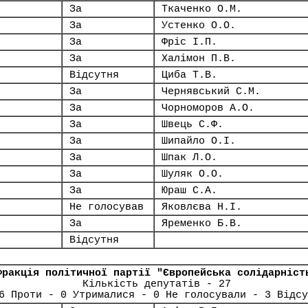
За
Ткаченко О.М.
За
Устенко О.О.
За
Фріс І.П.
За
Халімон П.В.
Відсутня
Циба Т.В.
За
Чернявський С.М.
За
Чорноморов А.О.
За
Швець С.Ф.
За
Шипайло О.І.
За
Шпак Л.О.
За
Шуляк О.О.
За
Юраш С.А.
Не голосував
Яковлєва Н.І.
За
Яременко Б.В.
Відсутня
Фракція політичної партії "Європейська солідарніст
Кількість депутатів - 27
6 Проти - 0 Утрималися - 0 Не голосували - 3 Відсу