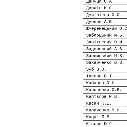
Дануца О.А.
Дирдін М.Є.
Дмитрієва О.О.
Дубнов А.В.
Жмеренецький О.С
Заблоцький М.Б.
Завітневич О.М.
Задорожний А.В.
Заремський М.В.
Захарченко В.В.
Зуб В.О.
Іванов В.І.
Кабанов О.Є.
Кальченко С.В.
Каптєлов Р.В.
Касай К.І.
Кириченко М.О.
Кицак Б.В.
Кісєль Ю.Г.