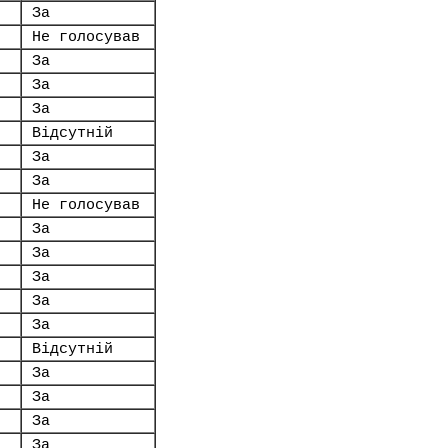
За
Не голосував
За
За
За
Відсутній
За
За
Не голосував
За
За
За
За
За
Відсутній
За
За
За
За