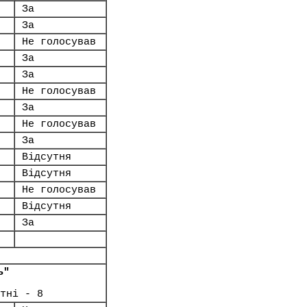
За
За
Не голосував
За
За
Не голосував
За
Не голосував
За
Відсутня
Відсутня
Не голосував
Відсутня
За
ь"
тні - 8