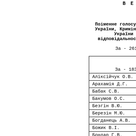
В
Поіменне голосу
України, Кримін
України 
відповідальнос
За - 26
За - 18
Аліксійчук О.В.
Арахамія Д.Г.
Бабак С.В.
Бакумов О.С.
Безгін В.Ю.
Березін М.Ю.
Богданець А.В.
Божик В.І.
Бондар Г.В.