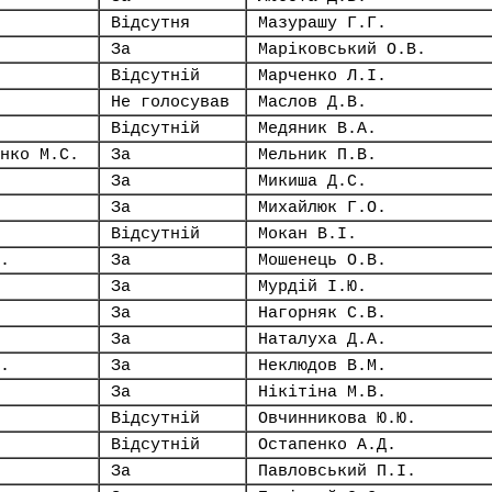
Відсутня
Мазурашу Г.Г.
За
Маріковський О.В.
Відсутній
Марченко Л.І.
Не голосував
Маслов Д.В.
Відсутній
Медяник В.А.
нко М.С.
За
Мельник П.В.
За
Микиша Д.С.
За
Михайлюк Г.О.
Відсутній
Мокан В.І.
.
За
Мошенець О.В.
За
Мурдій І.Ю.
За
Нагорняк С.В.
За
Наталуха Д.А.
.
За
Неклюдов В.М.
За
Нікітіна М.В.
Відсутній
Овчинникова Ю.Ю.
Відсутній
Остапенко А.Д.
За
Павловський П.І.