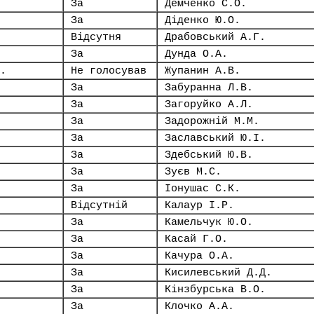
За
Демченко С.О.
За
Діденко Ю.О.
Відсутня
Драбовський А.Г.
За
Дунда О.А.
.
Не голосував
Жупанин А.В.
За
Забуранна Л.В.
За
Загоруйко А.Л.
За
Задорожній М.М.
За
Заславський Ю.І.
За
Здебський Ю.В.
За
Зуєв М.С.
За
Іонушас С.К.
Відсутній
Калаур І.Р.
За
Камельчук Ю.О.
За
Касай Г.О.
За
Качура О.А.
За
Кисилевський Д.Д.
За
Кінзбурська В.О.
За
Клочко А.А.