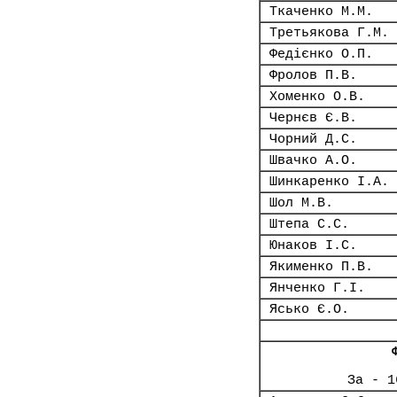
Ткаченко М.М.
Третьякова Г.М.
Федієнко О.П.
Фролов П.В.
Хоменко О.В.
Чернєв Є.В.
Чорний Д.С.
Швачко А.О.
Шинкаренко І.А.
Шол М.В.
Штепа С.С.
Юнаков І.С.
Якименко П.В.
Янченко Г.І.
Ясько Є.О.
За - 1