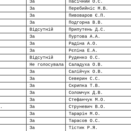
За
Пасічний О.С.
За
Перебийніс М.В.
За
Пивоваров Є.П.
За
Подгорна В.В.
Відсутній
Припутень Д.С.
За
Пуртова А.А.
За
Радіна А.О.
За
Рєпіна Е.А.
Відсутній
Руденко О.С.
Не голосувала
Саладуха О.В.
За
Салійчук О.В.
За
Северин С.С.
За
Скрипка Т.В.
За
Соломчук Д.В.
За
Стефанчук М.О.
.
За
Струневич В.О.
За
Тарарін М.О.
За
Тарасов О.С.
За
Тістик Р.Я.