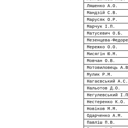
Ляшенко А.О.
Мандзій С.В.
Марусяк О.Р.
Марчук І.П.
Матусевич О.Б.
Мезенцева-Федоре
Мережко О.О.
Мисягін Ю.М.
Мовчан О.В.
Мотовиловець А.В
Мулик Р.М.
Нагаєвський А.С.
Нальотов Д.О.
Негулевський І.П
Нестеренко К.О.
Новіков М.М.
Одарченко А.М.
Павліш П.В.