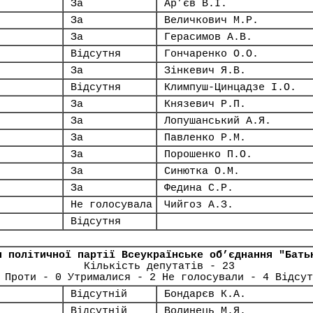
За
Ар’єв В.І.
За
Величкович М.Р.
За
Герасимов А.В.
Відсутня
Гончаренко О.О.
За
Зінкевич Я.В.
Відсутня
Климпуш-Цинцадзе І.О.
За
Князевич Р.П.
За
Лопушанський А.Я.
За
Павленко Р.М.
За
Порошенко П.О.
За
Синютка О.М.
За
Федина С.Р.
Не голосувала
Чийгоз А.З.
Відсутня
я політичної партії Всеукраїнське об’єднання "Бать
Кількість депутатів - 23
 Проти - 0 Утрималися - 2 Не голосували - 4 Відсут
Відсутній
Бондарєв К.А.
Відсутній
Волинець М.Я.