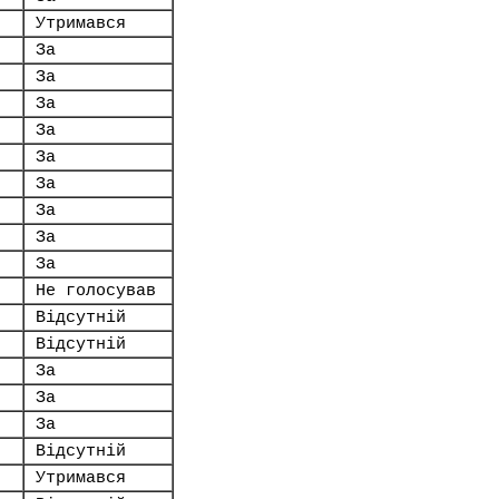
Утримався
За
За
За
За
За
За
За
За
За
Не голосував
Відсутній
Відсутній
За
За
За
Відсутній
Утримався