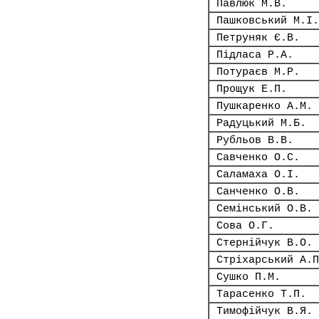
Павлюк М.В.
Пашковський М.І.
Петруняк Є.В.
Підласа Р.А.
Потураєв М.Р.
Прощук Е.П.
Пушкаренко А.М.
Радуцький М.Б.
Рубльов В.В.
Савченко О.С.
Саламаха О.І.
Санченко О.В.
Семінський О.В.
Сова О.Г.
Стернійчук В.О.
Стріхарський А.П
Сушко П.М.
Тарасенко Т.П.
Тимофійчук В.Я.