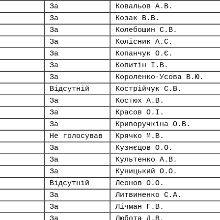
За
Ковальов А.В.
За
Козак В.В.
За
Колебошин С.В.
За
Колісник А.С.
За
Копанчук О.Є.
За
Копитін І.В.
За
Короленко-Усова В.Ю.
Відсутній
Кострійчук С.В.
За
Костюх А.В.
За
Красов О.І.
За
Криворучкіна О.В.
Не голосував
Крячко М.В.
За
Кузнєцов О.О.
За
Культенко А.В.
За
Куницький О.О.
Відсутній
Леонов О.О.
За
Литвиненко С.А.
За
Лічман Г.В.
За
Любота Д.В.