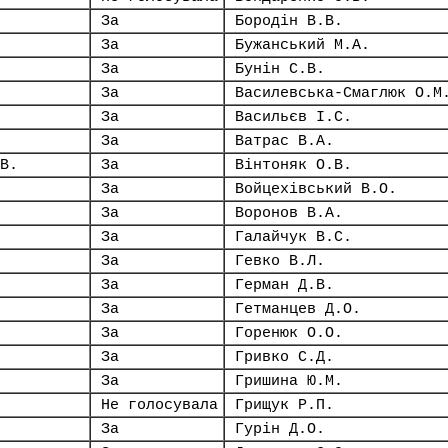
За
Бородін В.В.
За
Бужанський М.А.
За
Бунін С.В.
За
Василевська-Смаглюк О.М
За
Васильєв І.С.
За
Ватрас В.А.
В.
За
Вінтоняк О.В.
За
Войцехівський В.О.
За
Воронов В.А.
За
Галайчук В.С.
За
Гевко В.Л.
За
Герман Д.В.
За
Гетманцев Д.О.
За
Горенюк О.О.
За
Гривко С.Д.
За
Гришина Ю.М.
Не голосувала
Грищук Р.П.
За
Гурін Д.О.