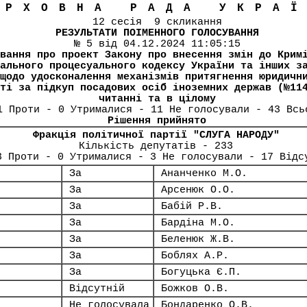
ЕРХОВНА РАДА УКРА
12 сесія 9 скликання
РЕЗУЛЬТАТИ ПОІМЕННОГО ГОЛОСУВАННЯ
№ 5 від 04.12.2024 11:05:15
вання про проект Закону про внесення змін до Крим
ального процесуального кодексу України та інших з
щодо удосконалення механізмів притягнення юридичн
ті за підкуп посадових осіб іноземних держав (№11
читанні та в цілому
1 Проти - 0 Утрималися - 11 Не голосували - 43 Всь
Рішення прийнято
Фракція політичної партії "СЛУГА НАРОДУ"
Кількість депутатів - 233
3 Проти - 0 Утрималися - 3 Не голосували - 17 Відс
За
Ананченко М.О.
За
Арсенюк О.О.
За
Бабій Р.В.
За
Бардіна М.О.
За
Беленюк Ж.В.
За
Боблях А.Р.
За
Богуцька Є.П.
Відсутній
Божков О.В.
Не голосувала
Бондаренко О.В.