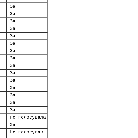
За
За
За
.
За
За
За
За
За
За
За
За
За
За
За
За
Не голосувала
За
Не голосував