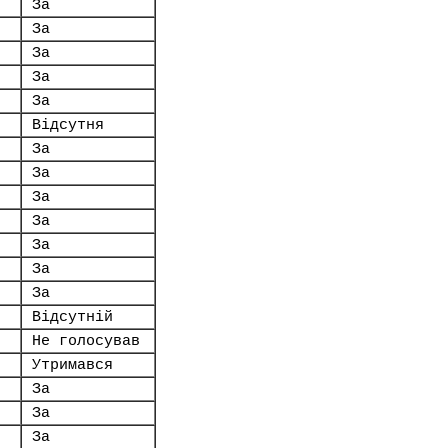
За
За
За
За
За
Відсутня
За
За
За
За
За
За
За
Відсутній
Не голосував
Утримався
За
За
За