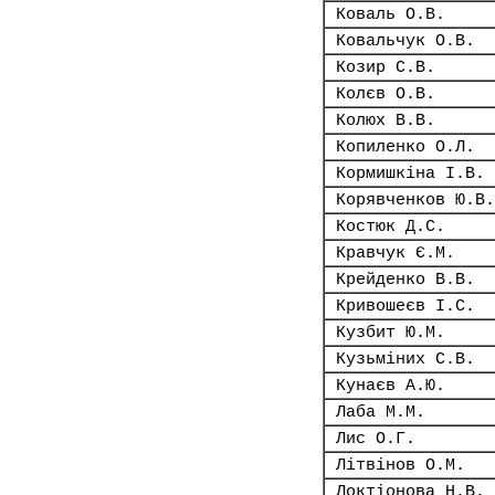
Коваль О.В.
Ковальчук О.В.
Козир С.В.
Колєв О.В.
Колюх В.В.
Копиленко О.Л.
Кормишкіна І.В.
Корявченков Ю.В.
Костюк Д.С.
Кравчук Є.М.
Крейденко В.В.
Кривошеєв І.С.
Кузбит Ю.М.
Кузьміних С.В.
Кунаєв А.Ю.
Лаба М.М.
Лис О.Г.
Літвінов О.М.
Локтіонова Н.В.